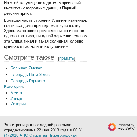
На этой же улице находится Мариинский
институт благородных девиц и Первый
детский приют.
Большая часть строений Ильинки каменная;
почти все дома принадлежат купечеству.
Здесь мало живет ремесленников и нет ни
одного трактира, ни одной харчевни, словом,
эта улица тихая и такая солидная, словно
купчиха в гостях или на гулянье.»
Смотрите также
[
править
]
Большая Ямская
Площадь Пяти Углов
Площадь Горького
Категории
:
Места
Улицы
Истории
Эта страница в последний раз была
отредактирована 22 мая 2013 года в 00:31.
(¢) 2010 АНО Открытая Нижегородская