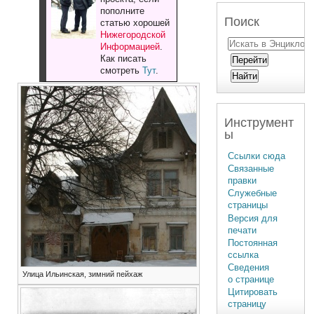
пополните
Поиск
статью хорошей
Нижегородской
Информацией
.
Как писать
смотреть
Тут
.
Инструмент
ы
Ссылки сюда
Связанные
правки
Служебные
страницы
Версия для
печати
Постоянная
ссылка
Сведения
Улица Ильинская, зимний пейхаж
о странице
Цитировать
страницу