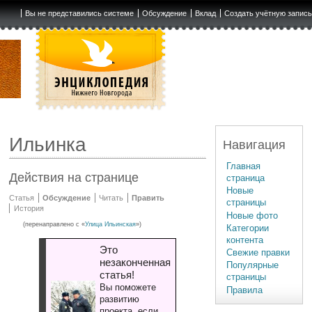
Вы не представились системе
Обсуждение
Вклад
Создать учётную запис
Ильинка
Навигация
Главная
Действия на странице
страница
Новые
Статья
Обсуждение
Читать
Править
страницы
История
Новые фото
(перенаправлено с «
Улица Ильинская
»)
Категории
контента
Это
Свежие правки
незаконченная
Популярные
статья!
страницы
Вы поможете
Правила
развитию
проекта, если