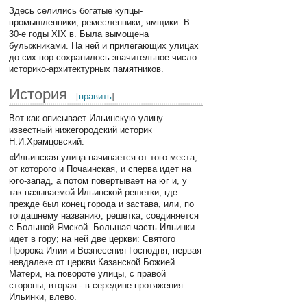
Здесь селились богатые купцы-
промышленники, ремесленники, ямщики. В
30-е годы XIX в. Была вымощена
булыжниками. На ней и прилегающих улицах
до сих пор сохранилось значительное число
историко-архитектурных памятников.
История
[
править
]
Вот как описывает Ильинскую улицу
известный нижегородский историк
Н.И.Храмцовский:
«Ильинская улица начинается от того места,
от которого и Почаинская, и сперва идет на
юго-запад, а потом повертывает на юг и, у
так называемой Ильинской решетки, где
прежде был конец города и застава, или, по
тогдашнему названию, решетка, соединяется
с Большой Ямской. Большая часть Ильинки
идет в гору; на ней две церкви: Святого
Пророка Илии и Вознесения Господня, первая
невдалеке от церкви Казанской Божией
Матери, на повороте улицы, с правой
стороны, вторая - в середине протяжения
Ильинки, влево.