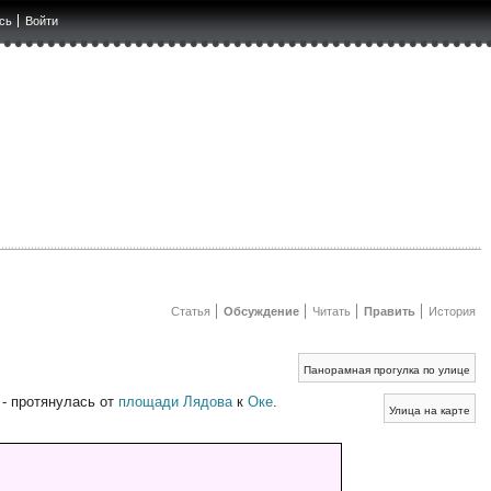
сь
Войти
Статья
Обсуждение
Читать
Править
История
Панорамная прогулка по улице
 - протянулась от
площади Лядова
к
Оке
.
Улица на карте