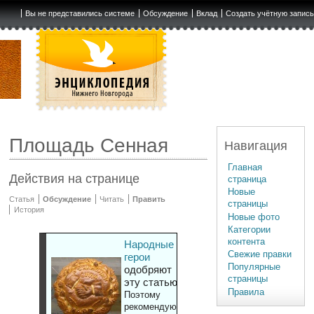
Вы не представились системе
Обсуждение
Вклад
Создать учётную запис
Площадь Сенная
Навигация
Главная
Действия на странице
страница
Новые
Статья
Обсуждение
Читать
Править
страницы
История
Новые фото
Категории
контента
Народные
Свежие правки
герои
Популярные
одобряют
страницы
эту статью
Правила
Поэтому
рекомендуют