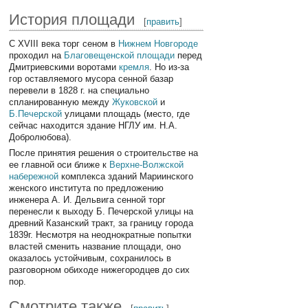
История площади
[
править
]
С XVIII века торг сеном в
Нижнем Новгороде
проходил на
Благовещенской площади
перед
Дмитриевскими воротами
кремля
. Но из-за
гор оставляемого мусора сенной базар
перевели в 1828 г. на специально
спланированную между
Жуковской
и
Б.Печерской
улицами площадь (место, где
сейчас находится здание НГЛУ им. Н.А.
Добролюбова).
После принятия решения о строительстве на
ее главной оси ближе к
Верхне-Волжской
набережной
комплекса зданий Мариинского
женского института по предложению
инженера А. И. Дельвига сенной торг
перенесли к выходу Б. Печерской улицы на
древний Казанский тракт, за границу города
1839г. Несмотря на неоднократные попытки
властей сменить название площади, оно
оказалось устойчивым, сохранилось в
разговорном обиходе нижегородцев до сих
пор.
Смотрите также