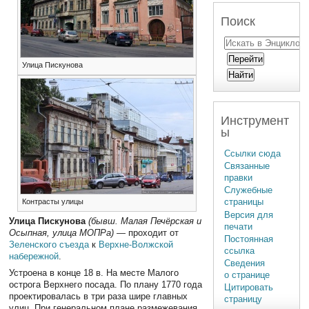
Поиск
Улица Пискунова
Инструмент
ы
Ссылки сюда
Связанные
правки
Служебные
страницы
Контрасты улицы
Версия для
Улица Пискунова
(бывш. Малая Печёрская и
печати
Осыпная, улица МОПРа)
— проходит от
Постоянная
Зеленского съезда
к
Верхне-Волжской
ссылка
набережной
.
Сведения
Устроена в конце 18 в. На месте Малого
о странице
острога Верхнего посада. По плану 1770 года
Цитировать
проектировалась в три раза шире главных
страницу
улиц. При генеральном плане размежевания