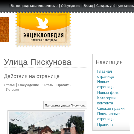
Вы не представились системе
Обсуждение
Вклад
Создать учётную запис
Улица Пискунова
Навигация
Главная
Действия на странице
страница
Новые
Статья
Обсуждение
Читать
Править
страницы
История
Новые фото
Категории
контента
Панорама улицы Пискунова
Свежие правки
Популярные
страницы
Правила