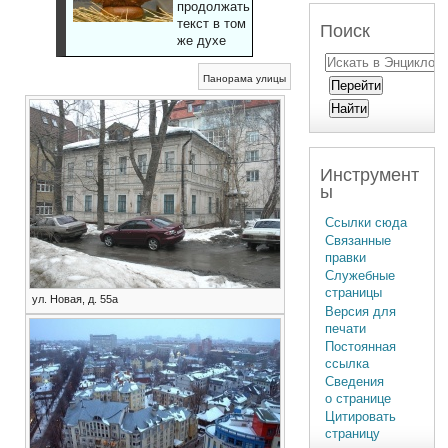
продолжать
текст в том
Поиск
же духе
Панорама улицы
Инструмент
ы
Ссылки сюда
Связанные
правки
Служебные
страницы
ул. Новая, д. 55а
Версия для
печати
Постоянная
ссылка
Сведения
о странице
Цитировать
страницу