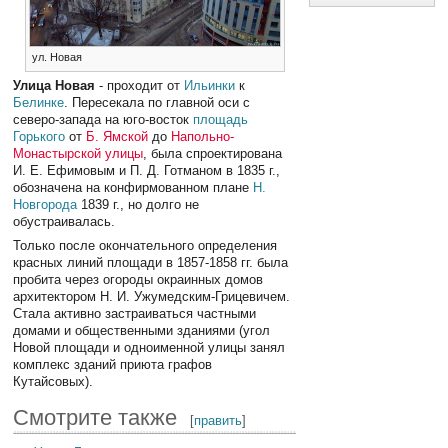
ул. Новая
Улица Новая
- проходит от
Ильинки
к
Белинке
. Пересекала по главной оси с
северо-запада на юго-восток
площадь
Горького
от
Б. Ямской
до
Напольно-
Монастырской улицы
, была спроектирована
И. Е. Ефимовым и П. Д. Готманом в 1835 г.,
обозначена на конфирмованном плане
Н.
Новгорода
1839 г., но долго не
обустраивалась.
Только после окончательного определения
красных линий площади в 1857-1858 гг. была
пробита через огороды окраинных домов
архитектором Н. И. Ужумедским-Грицевичем.
Стала активно застраиваться частными
домами и общественными зданиями (угол
Новой площади и одноименной улицы занял
комплекс зданий приюта графов
Кутайсовых).
Смотрите также
[
править
]