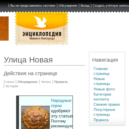
Вы не представились системе
Обсуждение
Вклад
Создать учётную запис
Улица Новая
Навигация
Главная
Действия на странице
страница
Новые
Статья
Обсуждение
Читать
Править
страницы
История
Новые фото
Категории
контента
Народные
Свежие правки
герои
Популярные
одобряют
страницы
эту статью
Правила
Поэтому
рекомендуют