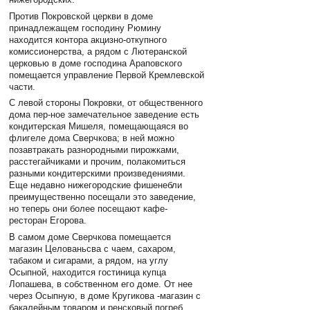
Против Покровской церкви в доме
принадлежащем господину Рюмину
находится контора акцизно-откупного
комиссионерства, а рядом с Лютеранской
церковью в доме господина Араповского
помещается управление Первой Кремлевской
части.
С левой стороны Покровки, от общественного
дома пер-ное замечательное заведение есть
кондитерская Мишеля, помещающаяся во
флигеле дома Сверчкова; в ней можно
позавтракать разнородными пирожками,
расстегайчиками и прочим, полакомиться
разными кондитерскими произведениями.
Еще недавно нижегородские фишенебли
преимущественно посещали это заведение,
но теперь они более посещают кафе-
ресторан Егорова.
В самом доме Сверчкова помещается
магазин Целованьсва с чаем, сахаром,
табаком и сигарами, а рядом, на углу
Осыпной, находится гостиница купца
Лопашева, в собственном его доме. От нее
через Осыпную, в доме Кругикова -магазин с
бакалейным товаром и ренсковый погреб