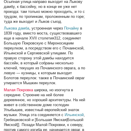
Осыпная улица направо выходит на Лыкову
дамбу, к бассейну, но в конце ее уже нет
проезда: там только можно проходить, и то с
трудом, по тропинкам, проложенным по горе;
туда же выходит и Лыков съезд.
Лыкова дамба
, устроенная через
Почайну
в
1839 году, вместо моста, существовавшего
еще в начале XVII столетия312, соединяет
Большую Покровскую с Мироносицким
переулком, а посредством его с Почаинской,
Ильинской и Сергиевской улицами. По
правую сторону этой дамбы находится
бассейн, в который собраны несколько
ключей, текущих из Почаинского оврага, а по
левую — кузницы, к которым выходит
Болотов переулок: также в Почаинский овраг
упирается Мышкин переулок.
Малая Покровка
широка, но изогнута в
середине. Строение на ней более
деревянное, но хорошей архитектуры. На ней
живет в собственном доме господин
Улыбышев, известный европейский знаток
музыки. Улица эта соединяется с
Ильинской
,
Гребешковской и [Большая Ямская|Большой
Ямской]]. Позади Малой Покровки, к северу,
против самого изгиба ее, начинается овраг, в