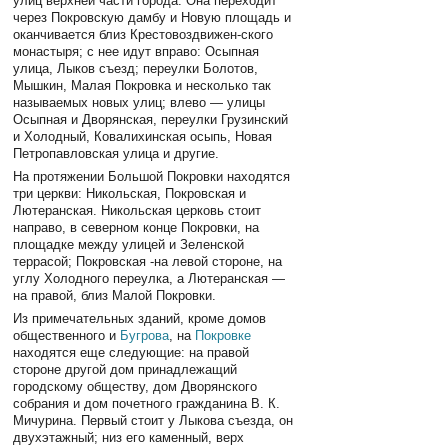
улиц верхней части города. Она переходит
через Покровскую дамбу и Новую площадь и
оканчивается близ Крестовоздвижен-ского
монастыря; с нее идут вправо: Осыпная
улица, Лыков съезд; переулки Болотов,
Мышкин, Малая Покровка и несколько так
называемых новых улиц; влево — улицы
Осыпная и Дворянская, переулки Грузинский
и Холодный, Ковалихинская осыпь, Новая
Петропавловская улица и другие.
На протяжении Большой Покровки находятся
три церкви: Никольская, Покровская и
Лютеранская. Никольская церковь стоит
направо, в северном конце Покровки, на
площадке между улицей и Зеленской
террасой; Покровская -на левой стороне, на
углу Холодного переулка, а Лютеранская —
на правой, близ Малой Покровки.
Из примечательных зданий, кроме домов
общественного и
Бугрова
, на
Покровке
находятся еще следующие: на правой
стороне другой дом принадлежащий
городскому обществу, дом Дворянского
собрания и дом почетного гражданина В. К.
Мичурина. Первый стоит у Лыкова съезда, он
двухэтажный; низ его каменный, верх