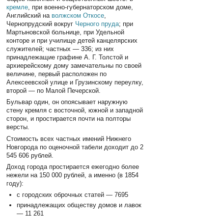
кремле
, при военно-губернаторском доме,
Английский на
волжском Откосе
,
Чернопрудский вокруг
Черного пруда
; при
Мартыновской больнице, при Удельной
конторе и при училище детей канцелярских
служителей; частных — 336; из них
принадлежащие графине А. Г. Толстой и
архиерейскому дому замеча­тельны по своей
величине, первый расположен по
Алексеевской улице и Грузинскому переулку,
второй — по Малой Печерской.
Бульвар один, он опоясывает наружную
стену кремля с восточной, южной и западной
сторон, и простирается почти на полторы
версты.
Стоимость всех частных имений Нижнего
Новгорода по оценочной табели доходит до 2
545 606 рублей.
Доход города простирается ежегодно более
нежели на 150 000 рублей, а именно (в 1854
году):
с городских оброчных статей — 7695
принадлежащих обществу домов и лавок
— 11 261