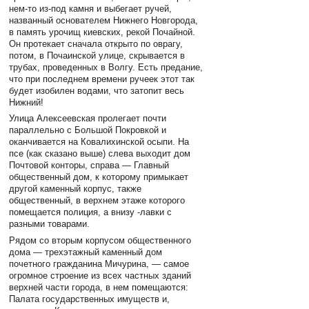
нем-то из-под камня и выбегает ручей,
названный основателем Нижнего Новгорода,
в память урочищ киевских, рекой Почайной.
Он протекает сначала открыто по оврагу,
потом, в Почаинской улице, скрывается в
трубах, проведенных в Волгу. Есть предание,
что при последнем времени ручеек этот так
будет изобилен водами, что затопит весь
Нижний!
Улица Алексеевская пролегает почти
параллельно с Большой Покровкой и
оканчивается на Ковалихинской осыпи. На
псе (как сказано выше) слева выходит дом
Почтовой конторы, справа — Главный
общественный дом, к которому примыкает
другой каменный корпус, также
общественный, в верхнем этаже которого
помещается полиция, а внизу -лавки с
разными товарами.
Рядом со вторым корпусом общественного
дома — трехэтажный каменный дом
почетного гражданина Мичурина, — самое
огромное строение из всех частных зданий
верхней части города, в нем помещаются:
Палата государственных имуществ и,