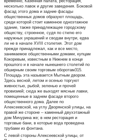
временно, Казенная палата, ресторация,
несколько лавок и другие заведения. Боковой
фасад этого дома и задние фасады
общественных домов образуют площадь,
среди которой стоит каменное одноэтажное
здание, также принадлежащее городскому
обществу, строенное, судя по стилю его
наружных украшений и сводам внутри, едва
ли не в начале XVIII столетия. Этот дом
прежде принадлежал, как и все место,
занимаемое общественными домами, купцам
Кокоревым, известным в Нижнем в конце
прошлого и в начале нынешнего столетий по
обширным своим торговым оборотам315.
Площадь эта называется Мытным двором.
Здесь весной, летом и осенью торгуют
живностью, рыбой, зеленью и прочей
провизией; сюда же выходят мясные лавки,
помещенные в заднем фасаде второго
общественного дома. Далее по
Алексеевской, на углу Дворянской улицы, на
правой же стороне -- каменный двухэтажный
дом Мичурина же; в нем ресторация и
торговые бани, в которые вода проведена
трубами из фонтана.
С левой стороны Алексеевской улицы, от