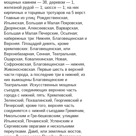
мощеных камнем — 38, деревом — 1,
железной рудой — 1; шоссе — 1; на них
кирпичных и торцевых тротуаров на 5 верст.
Главные из улиц: Рождественская,
Ильинская, Большая и Малая Покровская,
Дворянская, Алексеевская, Варварская,
Большая и Малая Печерские, Осыпная;
набережных три: Нижняя, Благовещенская и
Верхняя. Площадей девять, кроме
кремлевских: Благовещенская, или
Верхнебазарная, Сенная, Театральная,
Ошарская, Ковалихинская, Новая,
Софроновская, Благовещенская — нижняя,
Живоносновская. Первые шесть в верхней
части города, а последние три в нижней; из
них вымощены Благовещенские и
Театральная. Искусственных мощеных
съездов, соединяющих верхнюю часть
города с нижней, пять: Кремлевский,
Зеленский, Похвалинский, Георгиевский и
Печерский; кроме того, верхняя часть
соединяется с нижней съездами Гремячим,
Никольским и Гре-бешковским; улицами
Ильинской, Почаинской; Успенским и
Сергиевским оврагами и несколькими
переулками. Дамб, или земляных мостов,