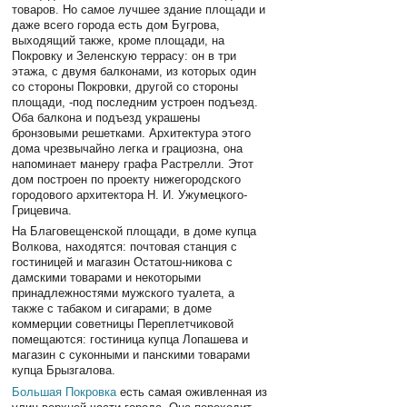
товаров. Но самое лучшее здание площади и
даже всего города есть дом Бугрова,
выходящий также, кроме площади, на
Покровку и Зеленскую террасу: он в три
этажа, с двумя балконами, из которых один
со стороны Покровки, другой со стороны
площади, -под последним устроен подъезд.
Оба балкона и подъезд украшены
бронзовыми решетками. Архитектура этого
дома чрезвычайно легка и грациозна, она
напоминает манеру графа Растрелли. Этот
дом построен по проекту нижегородского
городового архитектора Н. И. Ужумецкого-
Грицевича.
На Благовещенской площади, в доме купца
Волкова, находятся: почтовая станция с
гостиницей и магазин Остатош-никова с
дамскими товарами и некоторыми
принадлежностями мужского туалета, а
также с табаком и сигарами; в доме
коммерции советницы Переплетчиковой
помещаются: гостиница купца Лопашева и
магазин с суконными и панскими товарами
купца Брызгалова.
Большая Покровка
есть самая оживленная из