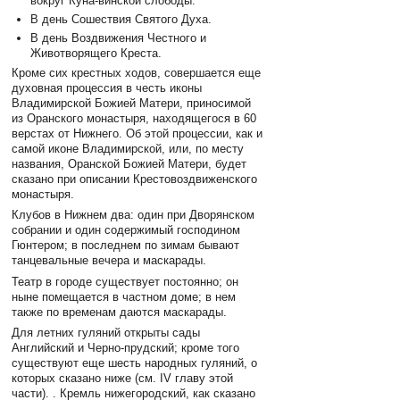
вокруг Куна-винской слободы:
В день Сошествия Святого Духа.
В день Воздвижения Честного и
Животворящего Креста.
Кроме сих крестных ходов, совершается еще
духовная процессия в честь иконы
Владимирской Божией Матери, приносимой
из Оранского монастыря, находящегося в 60
верстах от Нижнего. Об этой процессии, как и
самой иконе Владимирской, или, по месту
названия, Оранской Божией Матери, будет
сказано при описании Крестовоздвиженского
монастыря.
Клубов в Нижнем два: один при Дворянском
собрании и один содержимый господином
Гюнтером; в последнем по зимам бывают
танцевальные вечера и маскарады.
Театр в городе существует постоянно; он
ныне помещается в частном доме; в нем
также по временам даются маскарады.
Для летних гуляний открыты сады
Английский и Черно-прудский; кроме того
существуют еще шесть народных гуляний, о
которых сказано ниже (см. IV главу этой
части). . Кремль нижегородский, как сказано