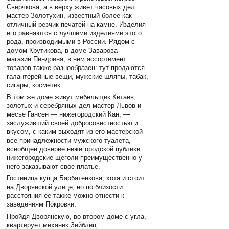
Сверчкова, а в верху живет часовых дел
мастер Золотухин, известный более как
отличный резчик печатей на камне. Изделия
его равняются с лучшими изделиями этого
рода, производимыми в России. Рядом с
домом Крутикова, в доме Заварова —
магазин Пендрина; в нем ассортимент
товаров также разнообразен: тут продаются
галантерейные вещи, мужские шляпы, табак,
сигары, косметик.
В том же доме живут мебельщик Китаев,
золотых и серебряных дел мастер Львов и
месье Гансен — нижегородский Кан, —
заслуживший своей добросовестностью и
вкусом, с каким выходят из его мастерской
все принадлежности мужского туалета,
всеобщее доверие нижегородской публики:
нижегородские щеголи преимущественно у
него заказывают свое платье.
Гостиница купца Барбатенкова, хотя и стоит
на Дворянской улице, но по близости
расстояния ее также можно отнести к
заведениям Покровки.
Пройдя Дворянскую, во втором доме с угла,
квартирует механик Зейблиц.