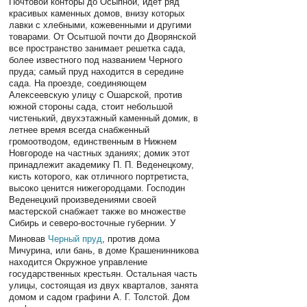
Почтовой конторы до Осыпной, идет ряд
красивых каменных домов, внизу которых
лавки с хлебными, кожевенными и другими
товарами. От Осытшой почти до Дворянской
все пространство занимает решетка сада,
более известного под названием Черного
пруда; самый пруд находится в середине
сада. На проезде, соединяющем
Алексеевскую улицу с Ошарской, против
южной стороны сада, стоит небольшой
чистенький, двухэтажный каменный домик, в
летнее время всегда снабженный
громоотводом, единственным в Нижнем
Новгороде на частных зданиях; домик этот
принадлежит академику П. П. Веденецкому,
кисть которого, как отличного портретиста,
высоко ценится нижегородцами. Господин
Веденецкий произведениями своей
мастерской снабжает также во множестве
Сибирь и северо-восточные губернии. У
Миновав
Черный пруд
, против дома
Мичурина, или бань, в доме Крашенинникова
находится Окружное управление
государственных крестьян. Остальная часть
улицы, состоящая из двух кварталов, занята
домом и садом графини А. Г. Толстой. Дом