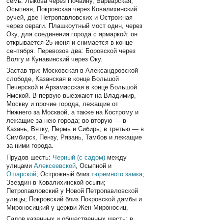
семь: Лыкова через Почайну, Варварская,
Осыпная, Покровская через Ковалихинский
ручей, две Петропавловских и Острожная
через овраги. Плашкоутный мост один, через
Оку, для соединения города с ярмаркой: он
открывается 25 июня и снимается в конце
сентября. Перевозов два: Боровской через
Волгу и Кунавинский через Оку.
Застав три: Московская в Александровской
слободе, Казанская в конце Большой
Печерской и Арзамасская в конце Большой
Ямской. В первую выезжают на Владимир,
Москву и прочие города, лежащие от
Нижнего за Москвой, а также на Кострому и
лежащие за нею города; во вторую — в
Казань, Вятку, Пермь и Сибирь; в третью — в
Симбирск, Пензу, Рязань, Тамбов и лежащие
за ними города.
Прудов шесть:
Черный (с садом)
между
улицами
Алексеевской
, Осыпной и
Ошарской
; Острожный близ
тюремного замка
;
Звездин в Ковалихинской осыпи;
Петропавловский у Новой Петропавловской
улицы; Покровский близ Покровской дамбы и
Мироносицкий у церкви Жен Мироносиц.
Садов казенных и общественных шесть: в