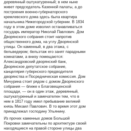
деревянный оштукатуренный; в нем ныне
живет председатель Казенной палаты, а до
построения военно-губернаторского
кремлевского дома здесь была квартира
начальника Нижегородской губернии. В 1834
году в этом доме изволил останавливаться
государь император Николай Павлович. Дом
Дворянского собрания стоит напротив
общественного дома, на углу Дворянской
улицы. Он каменный, в два этажа, с
бельведером; бельэтаж его занят парадными
комнатами, а внизу помещаются:
Александровский дворянский банк,
Дворянское депутатское собрание,
канцелярия губернского предводителя
дворянства и Посредническая комиссия. Дом
Мичурина стоит рядом с домом Дворянского
собрания — ближе к Благовещенской
площади, — он в один этаж, деревянный,
оштукатуренный и замечателен тем, что в
нем в 1817 году имел пребывание великий
князь Михаил Павлович. В то время этот дом
принадлежал господину Ульянину.
Из прочих каменных домов Большой
Покровки замечательны по архитектуре своей
находящиеся на правой стороне улицы два