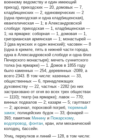
военному ведомству и один имеющий
приход), приходских — 20, домовых — 7,
кладбищенских — 2, единоверческих — 2
(одна приходская и одна кладбищенская),
евангелическая — 1; в Александровской
слободе: приходская — 1, кладбищенская —
1; на ярмарке: соборная — 1, домовая — 1,
григорианская армянская — 1; монастырей —
3 (два мужских и один женский); часовен — 8
(одна в кремле, пять в нижней части города,
одна в Александровской слободе и одна близ
Печерского монастыря); мечеть суннитского
толка (на ярмарке) — 1. Домов в 1855 году
было каменных — 254, деревянных -2089, а
всего 2343. В том числе: казенных — 33,
общественных — 6, принадлежащих
духовенству — 22, частных - 2282 (из них
застраховано от огня во всех трех обществах
— 1110); театр (на ярмарке); лавок — 770;
винных подвалов — 2; казарм — 5; гауптвахт
— 2; арсенал, пороховой погреб,
тюремный
замок
; полицейских будок — 33; фонарей —
393; памятник
Минину
и
Пожарскому
,
водопровод, фонтан
, кран, или механический
колодец, бассейн.
Улиц, переулков и линий — 128, в том числе: