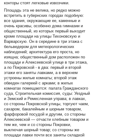
конторы стоят легковые извозчики.
Площадь эта не велика, но редко можно
встретить в губернских городах подобную:
все здания, окружающие ее, каменные и
очень красивы, особенно дома гимназии и
общественный, из которых первый выходит
кроме площади на улицы Тихоновскую и
Варварскую. Он в середине в три этажа с
бельведером для метеорологических
наблюдений; архитектура его проста, но
изящна; общественный дом расположен по
площади и Алексеевской улице в три этажа,
а по Покровской - в два: первый и второй
этажи его заняты лавками, а в верхнем
устроены жилые комнаты; второй этаж
обведен галереей с арками; в жилых
комнатах помещаются: палата Гражданского
суда, Строительная комиссия, суды: Уездный
и Земский и Ремесленная управа; в лавках,
со стороны Покровской улицы, торгуют чаем,
сахаром, бакалейным и шорным товаром,
фарфоровой посудой и другим, со стороны
Алексеевской — отчасти хлебным товаром и
тем же, чем и со стороны Покровки,
выключая шорный товар; со стороны же
площади лавки почти все заняты складкой