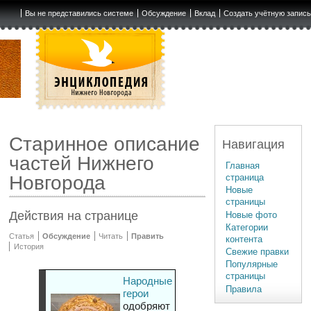
Вы не представились системе
Обсуждение
Вклад
Создать учётную запис
Старинное описание
Навигация
частей Нижнего
Главная
страница
Новгорода
Новые
страницы
Действия на странице
Новые фото
Категории
Статья
Обсуждение
Читать
Править
контента
История
Свежие правки
Популярные
страницы
Народные
Правила
герои
одобряют