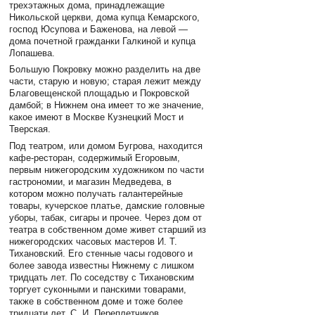
трехэтажных дома, принадлежащие
Никольской церкви, дома купца Кемарского,
господ Юсупова и Баженова, на левой —
дома почетной гражданки Галкиной и купца
Лопашева.
Большую Покровку можно разделить на две
части, старую и новую; старая лежит между
Благовещенской площадью и Покровской
дамбой; в Нижнем она имеет то же значение,
какое имеют в Москве Кузнецкий Мост и
Тверская.
Под театром, или домом Бугрова, находится
кафе-ресторан, содержимый Егоровым,
первым нижегородским художником по части
гастрономии, и магазин Медведева, в
котором можно получать галантерейные
товары, кучерское платье, дамские головные
уборы, табак, сигары и прочее. Через дом от
театра в собственном доме живет старший из
нижегородских часовых мастеров И. Т.
Тихановский. Его стенные часы годового и
более завода известны Нижнему с лишком
тридцать лет. По соседству с Тихановским
торгует суконными и панскими товарами,
также в собственном доме и тоже более
тридцати лет, С. И. Переплетчиков.