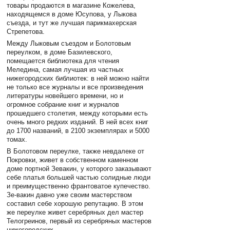
товары продаются в магазине Кожелева,
находящемся в доме Юсупова, у Лыкова
съезда, и тут же лучшая парикмахерская
Стрепетова.
Между Лыковым съездом и Болотовым
переулком, в доме Базилевского,
помещается библиотека для чтения
Меледина, самая лучшая из частных
нижегородских библиотек: в ней можно найти
не только все журналы и все произведения
литературы новейшего времени, но и
огромное собрание книг и журналов
прошедшего столетия, между которыми есть
очень много редких изданий. В ней всех книг
до 1700 названий, в 2100 экземплярах и 5000
томах.
В Болотовом переулке, также невдалеке от
Покровки, живет в собственном каменном
доме портной Зевакин, у которого заказывают
себе платья большей частью солидные люди
и преимущественно франтоватое купечество.
Зе-вакин давно уже своим мастерством
составил себе хорошую репутацию. В этом
же переулке живет серебряных дел мастер
Телогреинов, первый из серебряных мастеров
нижегородских.