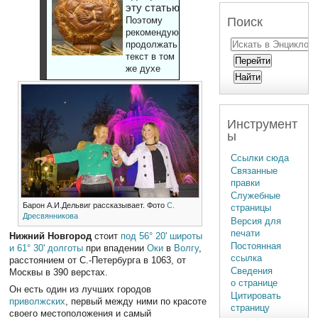
эту статью
Поиск
Поэтому
рекомендуют
продолжать
текст в том
же духе
Инструмент
ы
Ссылки сюда
Связанные
правки
Служебные
Барон А.И.Дельвиг рассказывает. Фото
С.
страницы
Дресвянникова
Версия для
печати
Нижний Новгород
стоит
под 56° 20' широты
Постоянная
и 61° 30' долготы
при впадении
Оки
в
Волгу
,
ссылка
расстоянием от С.-Петербурга в 1063, от
Сведения
Москвы в 390 верстах.
о странице
Он есть один из лучших городов
Цитировать
приволжских
, первый между ними по красоте
страницу
своего местоположения и самый