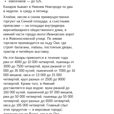
извозчиков — до 525.
Базаров бывает в Нижнем Новгороде по два
в неделю: в среду и пятницу.
Хлебом, овсом и сеном преимущественно
торгуют на Сенной площади, а съестными
припасами — на площади внутридвора
верхнебазарного общественного дома, в
нижней части города около Ивановских ворот
и в Живоносновской улице. По зимам
торговля производится на льду Оки, где
строят балаганы, лабазы, постоялые дворы,
трактир и питейную выставку.
На эти базары привозится в течение года:
ржи от 4000 до 10 000 четвертей, пшеницы от
3000 до 7500 четвертей, муки ржаной от 10
000 до 35 000 кулей, пшеничной от 7000 до 16
000 мешков, овса от 13 000 до 15 000
четвертей, круп разных от 2500 до 9000
четвертей. Кроме того, в Нижний
доставляется еще водою: муки ржаной до
160 000 кулей, пшеничной до 97 000 мешков,
ржи до 50 000 четвертей, пшеницы до 55 000
четвертей, круп разных до 6500 четвертей,
овса до 185 000 четвертей. Главный сбыт
этих продуктов — в верховые города',
лежащие как по Волге, так и по Оке.