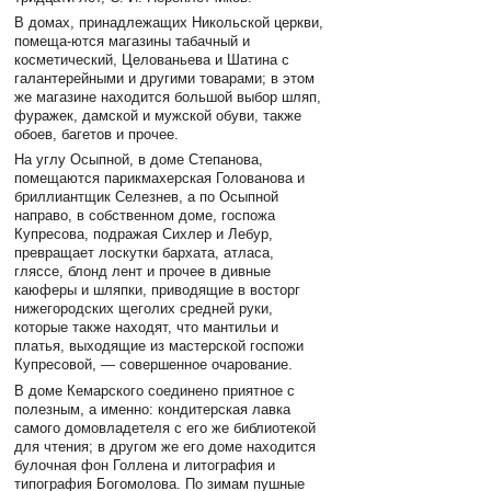
В домах, принадлежащих Никольской церкви,
помеща-ются магазины табачный и
косметический, Целованьева и Шатина с
галантерейными и другими товарами; в этом
же магазине находится большой выбор шляп,
фуражек, дамской и мужской обуви, также
обоев, багетов и прочее.
На углу Осыпной, в доме Степанова,
помещаются парикмахерская Голованова и
бриллиантщик Селезнев, а по Осыпной
направо, в собственном доме, госпожа
Купресова, подражая Сихлер и Лебур,
превращает лоскутки бархата, атласа,
гляссе, блонд лент и прочее в дивные
каюферы и шляпки, приводящие в восторг
нижегородских щеголих средней руки,
которые также находят, что мантильи и
платья, выходящие из мастерской госпожи
Купресовой, — совершенное очарование.
В доме Кемарского соединено приятное с
полезным, а именно: кондитерская лавка
самого домовладетеля с его же библиотекой
для чтения; в другом же его доме находится
булочная фон Голлена и литография и
типография Богомолова. По зимам пушные