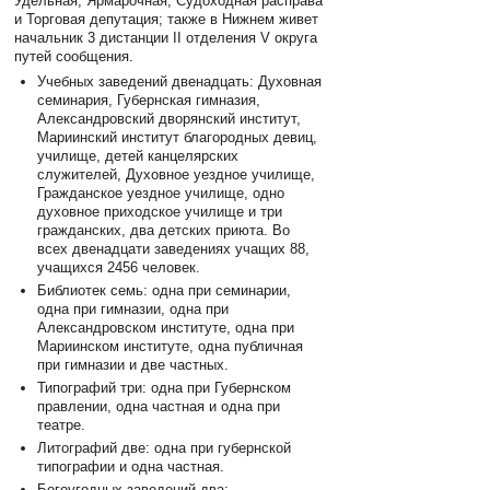
Удельная, Ярмарочная; Судоходная расправа
и Торговая депутация; также в Нижнем живет
начальник 3 дистанции II отделения V округа
путей сообщения.
Учебных заведений двенадцать: Духовная
семинария, Губернская гимназия,
Александровский дворянский институт,
Мариинский институт благородных девиц,
училище, детей канцелярских
служителей, Духовное уездное училище,
Гражданское уездное училище, одно
духовное приходское училище и три
гражданских, два детских приюта. Во
всех двенадцати заведениях учащих 88,
учащихся 2456 человек.
Библиотек семь: одна при семинарии,
одна при гимназии, одна при
Александровском институте, одна при
Мариинском институте, одна публичная
при гимназии и две частных.
Типографий три: одна при Губернском
правлении, одна частная и одна при
театре.
Литографий две: одна при губернской
типографии и одна частная.
Богоугодных заведений два: