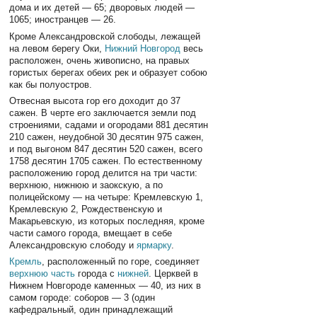
дома и их детей — 65; дворовых людей —
1065; иностранцев — 26.
Кроме Александровской слободы, лежащей
на левом берегу Оки,
Нижний Новгород
весь
расположен, очень живописно, на правых
гористых берегах обеих рек и образует собою
как бы полуостров.
Отвесная высота гор его доходит до 37
сажен. В черте его заключается земли под
строениями, садами и огородами 881 десятин
210 сажен, неудобной 30 десятин 975 сажен,
и под выгоном 847 десятин 520 сажен, всего
1758 десятин 1705 сажен. По естественному
расположению город делится на три части:
верхнюю, нижнюю и заокскую, а по
полицейскому — на четыре: Кремлевскую 1,
Кремлевскую 2, Рождественскую и
Макарьевскую, из которых последняя, кроме
части самого города, вмещает в себе
Александровскую слободу и
ярмарку
.
Кремль
, расположенный по горе, соединяет
верхнюю часть
города с
нижней
. Церквей в
Нижнем Новгороде каменных — 40, из них в
самом городе: соборов — 3 (один
кафедральный, один принадлежащий