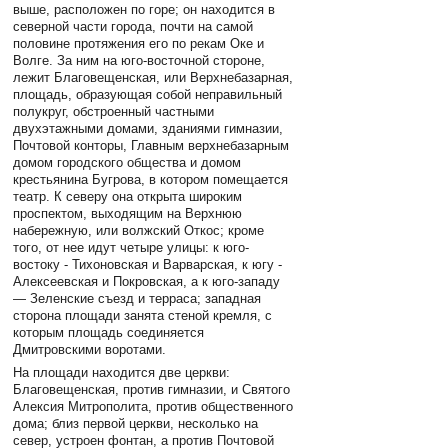
выше, расположен по горе; он находится в
северной части города, почти на самой
половине протяжения его по рекам Оке и
Волге. За ним на юго-восточной стороне,
лежит Благовещенская, или Верхнебазарная,
площадь, образующая собой неправильный
полукруг, обстроенный частными
двухэтажными домами, зданиями гимназии,
Почтовой конторы, Главным верхнебазарным
домом городского общества и домом
крестьянина Бугрова, в котором помещается
театр. К северу она открыта широким
проспектом, выходящим на Верхнюю
набережную, или волжский Откос; кроме
того, от нее идут четыре улицы: к юго-
востоку - Тихоновская и Варварская, к югу -
Алексеевская и Покровская, а к юго-западу
— Зеленские съезд и терраса; западная
сторона площади занята стеной кремля, с
которым площадь соединяется
Дмитровскими воротами.
На площади находится две церкви:
Благовещенская, против гимназии, и Святого
Алексия Митрополита, против об­щественного
дома; близ первой церкви, несколько на
север, устроен фонтан, а против Почтовой