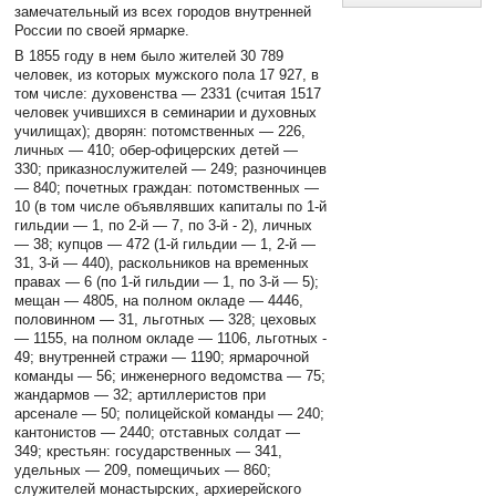
замечательный из всех городов внутренней
России по своей ярмарке.
В 1855 году в нем было жителей 30 789
человек, из которых мужского пола 17 927, в
том числе: духовенства — 2331 (считая 1517
человек учившихся в семинарии и духовных
училищах); дворян: потомственных — 226,
личных — 410; обер-офицерских детей —
330; приказнослужителей — 249; разночинцев
— 840; почетных граждан: потомственных —
10 (в том числе объявлявших капиталы по 1-й
гильдии — 1, по 2-й — 7, по 3-й - 2), личных
— 38; купцов — 472 (1-й гильдии — 1, 2-й —
31, 3-й — 440), раскольников на временных
правах — 6 (по 1-й гильдии — 1, по 3-й — 5);
мещан — 4805, на полном окладе — 4446,
половинном — 31, льготных — 328; цеховых
— 1155, на полном окладе — 1106, льготных -
49; внутренней стражи — 1190; ярмарочной
команды — 56; инженерного ведомства — 75;
жандармов — 32; артиллеристов при
арсенале — 50; полицейской команды — 240;
кантонистов — 2440; отставных солдат —
349; крестьян: государственных — 341,
удельных — 209, помещичьих — 860;
служителей монастырских, архиерейского