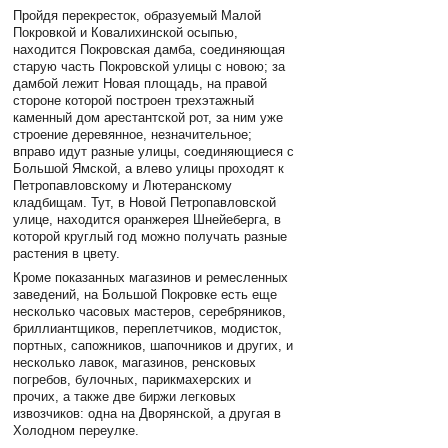
Пройдя перекресток, образуемый Малой
Покровкой и Ковалихинской осыпью,
находится Покровская дамба, соединяющая
старую часть Покровской улицы с новою; за
дамбой лежит Новая площадь, на правой
стороне которой построен трехэтажный
каменный дом арестантской рот, за ним уже
строение деревянное, незначительное;
вправо идут разные улицы, соединяющиеся с
Большой Ямской, а влево улицы проходят к
Петропавловскому и Лютеранскому
кладбищам. Тут, в Новой Петропавловской
улице, находится оранжерея Шнейеберга, в
которой круглый год можно получать разные
растения в цвету.
Кроме показанных магазинов и ремесленных
заведений, на Большой Покровке есть еще
несколько часовых мастеров, серебряников,
бриллиантщиков, переплетчиков, модисток,
портных, сапожников, шапочников и других, и
несколько лавок, магазинов, ренсковых
погребов, булочных, парикмахерских и
прочих, а также две биржи легковых
извозчиков: одна на Дворянской, а другая в
Холодном переулке.