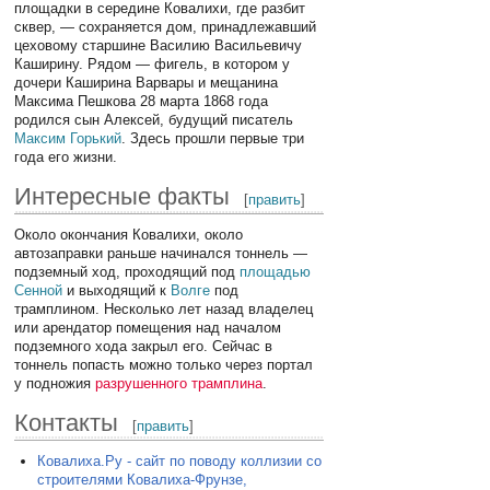
площадки в середине Ковалихи, где разбит
сквер, — сохраняется дом, принадлежавший
цеховому старшине Василию Васильевичу
Каширину. Рядом — фигель, в котором у
дочери Каширина Варвары и мещанина
Максима Пешкова 28 марта 1868 года
родился сын Алексей, будущий писатель
Максим Горький
. Здесь прошли первые три
года его жизни.
Интересные факты
[
править
]
Около окончания Ковалихи, около
автозаправки раньше начинался тоннель —
подземный ход, проходящий под
площадью
Сенной
и выходящий к
Волге
под
трамплином. Несколько лет назад владелец
или арендатор помещения над началом
подземного хода закрыл его. Сейчас в
тоннель попасть можно только через портал
у подножия
разрушенного трамплина
.
Контакты
[
править
]
Ковалиха.Ру - сайт по поводу коллизии со
строителями Ковалиха-Фрунзе,