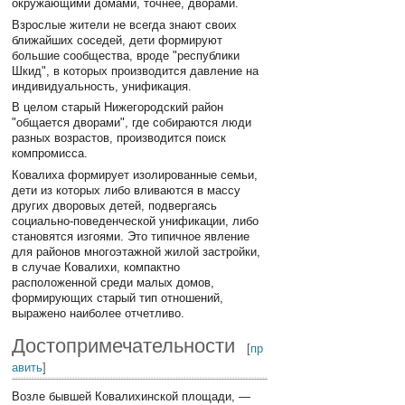
окружающими домами, точнее, дворами.
Взрослые жители не всегда знают своих
ближайших соседей, дети формируют
большие сообщества, вроде "республики
Шкид", в которых производится давление на
индивидуальность, унификация.
В целом старый Нижегородский район
"общается дворами", где собираются люди
разных возрастов, производится поиск
компромисса.
Ковалиха формирует изолированные семьи,
дети из которых либо вливаются в массу
других дворовых детей, подвергаясь
социально-поведенческой унификации, либо
становятся изгоями. Это типичное явление
для районов многоэтажной жилой застройки,
в случае Ковалихи, компактно
расположенной среди малых домов,
формирующих старый тип отношений,
выражено наиболее отчетливо.
Достопримечательности
[
пр
авить
]
Возле бывшей Ковалихинской площади, —