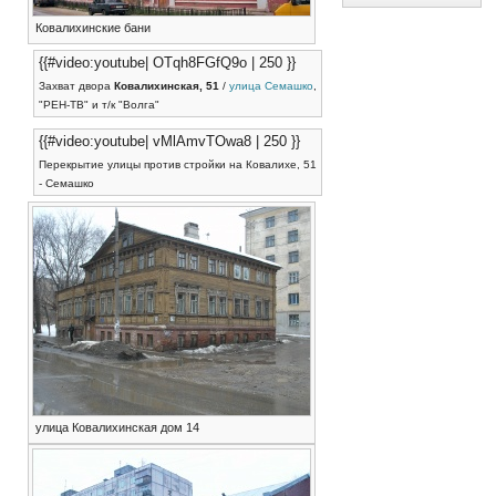
Ковалихинские бани
{{#video:youtube| OTqh8FGfQ9o | 250 }}
Захват двора
Ковалихинская, 51
/
улица Семашко
,
"РЕН-ТВ" и т/к "Волга"
{{#video:youtube| vMlAmvTOwa8 | 250 }}
Перекрытие улицы против стройки на Ковалихе, 51
- Семашко
улица Ковалихинская дом 14