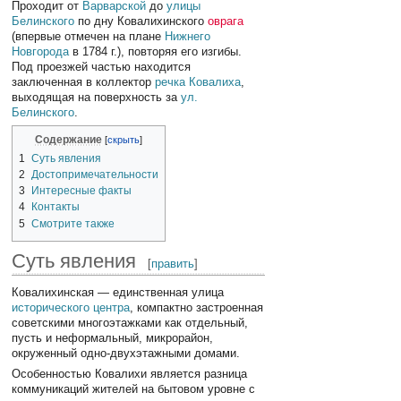
Проходит от
Варварской
до
улицы
Белинского
по дну Ковалихинского
оврага
(впервые отмечен на плане
Нижнего
Новгорода
в 1784 г.), повторяя его изгибы.
Под проезжей частью находится
заключенная в коллектор
речка Ковалиха
,
выходящая на поверхность за
ул.
Белинского
.
Содержание
1
Суть явления
2
Достопримечательности
3
Интересные факты
4
Контакты
5
Смотрите также
Суть явления
[
править
]
Ковалихинская — единственная улица
исторического центра
, компактно застроенная
советскими многоэтажками как отдельный,
пусть и неформальный, микрорайон,
окруженный одно-двухэтажными домами.
Особенностью Ковалихи является разница
коммуникаций жителей на бытовом уровне с