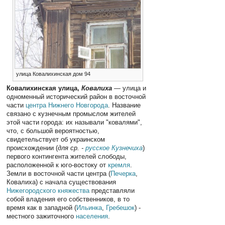
улица Ковалихинская дом 94
Ковалихинская улица,
Ковалиха
— улица и
одноменный исторический район в восточной
части
центра
Нижнего Новгорода
. Название
связано с кузнечным промыслом жителей
этой части города: их называли "ковалями",
что, с большой вероятностью,
свидетельствует об украинском
происхождении (
для ср. -
русское
Кузнечиха
)
первого контингента жителей слободы,
расположенной к юго-востоку от
кремля
.
Земли в восточной части центра (
Печерка
,
Ковалиха) с начала существования
Нижегородского княжества
представляли
собой владения его собственников, в то
время как в западной (
Ильинка
,
Гребешок
) -
местного зажиточного
населения
.