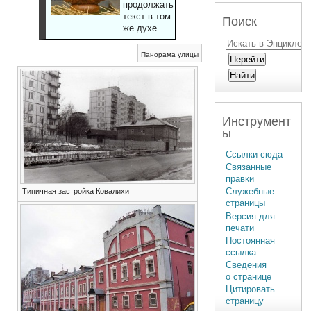
продолжать
текст в том
Поиск
же духе
Панорама улицы
Инструмент
ы
Ссылки сюда
Связанные
правки
Служебные
Типичная застройка Ковалихи
страницы
Версия для
печати
Постоянная
ссылка
Сведения
о странице
Цитировать
страницу