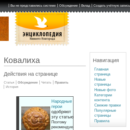
Вы не представились системе
Обсуждение
Вклад
Создать учётную запис
Ковалиха
Навигация
Главная
Действия на странице
страница
Новые
Статья
Обсуждение
Читать
Править
страницы
История
Новые фото
Категории
контента
Народные
Свежие правки
герои
Популярные
одобряют
страницы
эту статью
Правила
Поэтому
рекомендуют