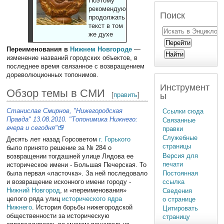
Поэтому
рекомендуют
Поиск
продолжать
текст в том
же духе
Переименования в
Нижнем Новгороде
—
изменение названий городских объектов, в
последнее время связанное с возвращением
дореволюционных топонимов.
Инструмент
Обзор темы в СМИ
[
править
]
ы
Станислав Смирнов, "Нижегородская
Ссылки сюда
Правда" 13.08.2010. "Топонимика Нижнего:
Связанные
вчера и сегодня"
правки
Служебные
Десять лет назад Горсоветом
г. Горького
страницы
было принято решение за № 284 о
Версия для
возвращении тогдашней улице Лядова ее
печати
историческое имени - Большая Печерская. То
Постоянная
была первая «ласточка». За ней последовало
ссылка
и возвращение исконного имени городу -
Нижний Новгород
, и «переименования»
Сведения
целого ряда улиц
исторического ядра
о странице
Нижнего
. История борьбы нижегородской
Цитировать
общественности за историческую
страницу