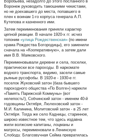
Воробьева, незадолго до этого посланного в
Воронеж руководить тамошними чекистами,
но не доехавшего до места, попавшего в
плен к воинам 1-го корпуса генерала А.П.
Кутепова и казненного ими.
Затем переименования приняли характер
цепной реакции. В начале 1920-х гг. исчез
топоним
«улица Рождественская»
(по имени
храма Рождества Богородицы), его заменили
сначала на «Кооперативную», а затем дали
имя В.В. Маяковского.
Переименовывали деревни и села, поселки,
практически все пароходы. В наркомате
водного транспорта, видимо, засели самые
рьяные русофобы. В 1920-е - 1930-е гг.
поселок Жуковский затон (база бывшего
пароходного общества «По Волге») нарекли
«Память Парижской Коммуны» (вот
нелепость!), Собчинский затон - именем 40-й
годовщины Октября, Люлеховский затон -
М.И. Калинина, Молитовский затон - в 25 лет
Октября. Тогда же село Кадницы, старинное,
широко известное тем, что здесь издавна
жили волжские капитаны, лоцманы и
матросы, переименовали в Ленинскую
Слободу. Благозвучная Сейма превратилась