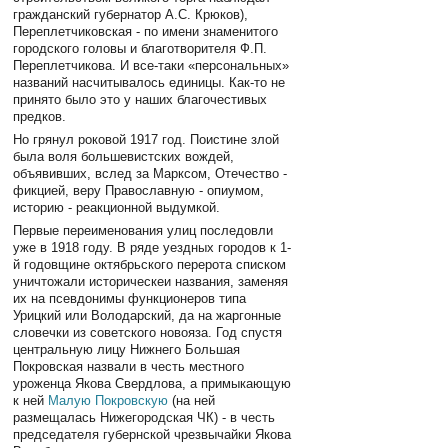
гражданский губернатор А.С. Крюков),
Переплетчиковская - по имени знаменитого
городского головы и благотворителя Ф.П.
Переплетчикова. И все-таки «персональных»
названий насчитывалось единицы. Как-то не
принято было это у наших благочестивых
предков.
Но грянул роковой 1917 год. Поистине злой
была воля большевистских вождей,
объявивших, вслед за Марксом, Отечество -
фикцией, веру Православную - опиумом,
историю - реакционной выдумкой.
Первые переименования улиц последовли
уже в 1918 году. В ряде уездных городов к 1-
й годовщине октябрьского перерота списком
уничтожали историческеи названия, заменяя
их на псевдонимы функционеров типа
Урицкий или Володарский, да на жаргонные
словечки из советского новояза. Год спустя
центральную лицу Нижнего Большая
Покровская назвали в честь местного
уроженца Якова Свердлова, а примыкающую
к ней
Малую Покровскую
(на ней
размещалась Нижегородская ЧК) - в честь
председателя губернской чрезвычайки Якова