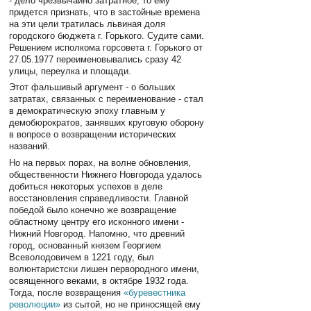
- дело чрезвычайно затратное, то ему
придется признать, что в застойные времена
на эти цели тратилась львиная доля
городского бюджета г. Горького. Судите сами.
Решением исполкома горсовета г. Горького от
27.05.1977 переименовывались сразу 42
улицы, переулка и площади.
Этот фальшивый аргумент - о больших
затратах, связанных с переименование - стал
в демократическую эпоху главным у
демобюрократов, занявших круговую оборону
в вопросе о возвращении исторических
названий.
Но на первых порах, на волне обновления,
общественности Нижнего Новгорода удалось
добиться некоторых успехов в деле
восстановления справедливости. Главной
победой было конечно же возвращение
областному центру его исконного имени -
Нижний Новгород. Напомню, что древний
город, основанный князем Георгием
Всеволодовичем в 1221 году, был
волюнтаристски лишен первородного имени,
освященного веками, в октябре 1932 года.
Тогда, после возвращения
«буревестника
революции»
из сытой, но не приносящей ему