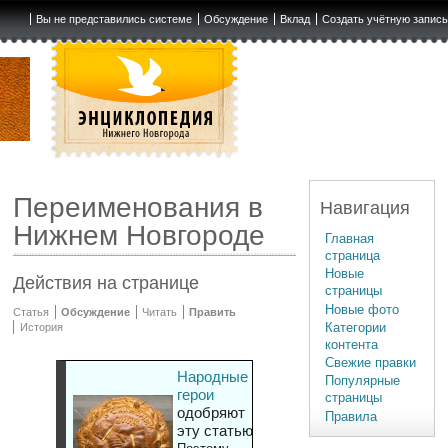
Вы не представились системе
Обсуждение
Вклад
Создать учётную запис
Переименования в
Навигация
Нижнем Новгороде
Главная
страница
Новые
Действия на странице
страницы
Новые фото
Статья
Обсуждение
Читать
Править
Категории
История
контента
Свежие правки
Народные
Популярные
герои
страницы
одобряют
Правила
эту статью