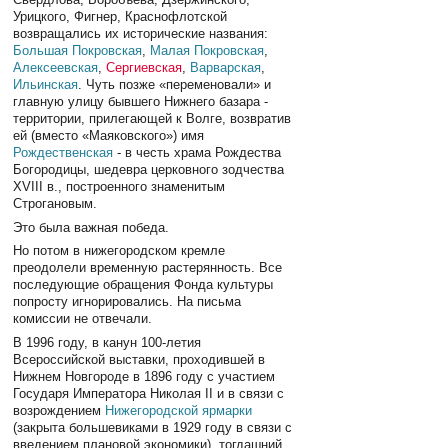
Урицкого, Фигнер, Краснофлотской
возвращались их исторические названия:
Большая Покровская
,
Малая Покровская
,
Алексеевская
,
Сергиевская
,
Варварская
,
Ильинская
. Чуть позже «переменовали» и
главную улицу бывшего Нижнего базара -
территории, прилегающей к Волге, возвратив
ей (вместо «Маяковского») имя
Рождественская
- в честь храма Рождества
Богородицы, шедевра церковного зодчества
XVIII в., построенного знаменитым
Строгановым.
Это была важная победа.
Но потом в нижегородском кремле
преодолели временную растерянность. Все
последующие обращения Фонда культуры
попросту игнорировались. На письма
комиссии не отвечали.
В 1996 году, в канун 100-летия
Всероссийской выставки, проходившей в
Нижнем Новгороде в 1896 году с участием
Государя Императора Николая II и в связи с
возрождением
Нижегородской ярмарки
(закрыта большевиками в 1929 году в связи с
введением плановой экономики), тогдашний