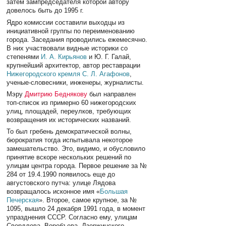
затем зампредседателя которой автору
довелось быть до 1995 г.
Ядро комиссии составили выходцы из
инициативной группы по переименованию
города. Заседания проводились ежемесячно.
В них участвовали видные историки со
степенями
И. А. Кирьянов
и Ю. Г. Галай,
крупнейший архитектор, автор реставрации
Нижегородского кремля
С. Л. Агафонов
,
ученые-словесники, инженеры, журналисты.
Мэру
Дмитрию Беднякову
был направлен
топ-список из примерно 60 нижегородских
улиц, площадей, переулков, требующих
возвращения их исторических названий.
То был гребень демократической волны,
бюрократия тогда испытывала некоторое
замешательство. Это, видимо, и обусловило
принятие вскоре нескольких решений по
улицам центра города. Первое решение за №
284 от 19.4.1990 появилось еще до
августовского путча: улице Лядова
возвращалось исконное имя «
Большая
Печерская
». Второе, самое крупное, за №
1095, вышло 24 декабря 1991 года, в момент
упразднения СССР. Согласно ему, улицам
Свердлова, Воробъева, Дзержинского,