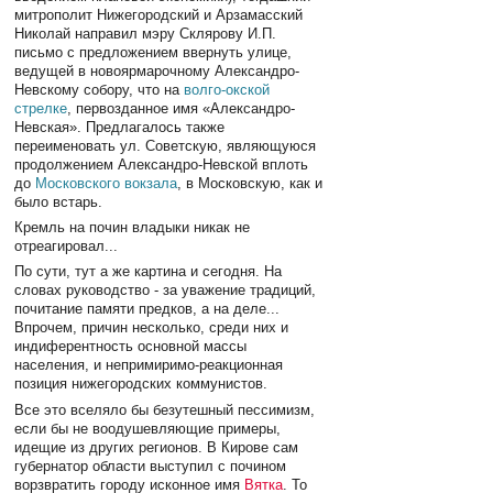
митрополит Нижегородский и Арзамасский
Николай направил мэру Склярову И.П.
письмо с предложением ввернуть улице,
ведущей в новоярмарочному Александро-
Невскому собору, что на
волго-окской
стрелке
, первозданное имя «Александро-
Невская». Предлагалось также
переименовать ул. Советскую, являющуюся
продолжением Александро-Невской вплоть
до
Московского вокзала
, в Московскую, как и
было встарь.
Кремль на почин владыки никак не
отреагировал...
По сути, тут а же картина и сегодня. На
словах руководство - за уважение традиций,
почитание памяти предков, а на деле...
Впрочем, причин несколько, среди них и
индиферентность основной массы
населения, и непримиримо-реакционная
позиция нижегородских коммунистов.
Все это вселяло бы безутешный пессимизм,
если бы не воодушевляющие примеры,
идещие из других регионов. В Кирове сам
губернатор области выступил с почином
ворзвратить городу исконное имя
Вятка
. То