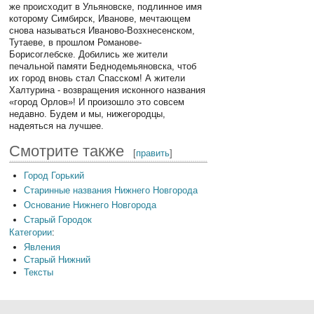
же происходит в Ульяновске, подлинное имя
которому Симбирск, Иванове, мечтающем
снова называться Иваново-Возхнесенском,
Тутаеве, в прошлом Романове-
Борисоглебске. Добились же жители
печальной памяти Беднодемьяновска, чтоб
их город вновь стал Спасском! А жители
Халтурина - возвращения исконного названия
«город Орлов»! И произошло это совсем
недавно. Будем и мы, нижегородцы,
надеяться на лучшее.
Смотрите также
[
править
]
Город Горький
Старинные названия Нижнего Новгорода
Основание Нижнего Новгорода
Старый Городок
Категории
:
Явления
Старый Нижний
Тексты