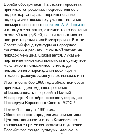
Борьба обострялась. На сессии горсовета
принимается решение, подготовленное в
недрах партаппарата: переименование
недопустимо, поскольку умаляет величие
всемирно известного
писателя А.М. Горького
и к тому же затратно, стоимость его составит
около 50 млн рублей, на эти деньги можно
построить целый жилой микрорайон. В ответ
Советский фонд культуры обнародовал
собственные расчеты, с суммой затрат, на
порядок меньшей. Оказывается, лукавые
партийные чиновники включили в сумму все
мыслимое и немыслимое, вплоть до
немедленного переиздания всех карт и
атласов, разовую замену всех вывесок и т.п.
И вот в сентябре 1990 года областной совет
принимает долгожданное решение:
«Переименовать г. Горький в Нижний
Новгород». В октябре решение утверждает
Президиум Верховного Совета РСФСР.
Потом был август 1991 года.
Общественность продолжила инициативы.
Центром активности стала Комиссия по
топонимике при Нижегородском отделении
Российского фонда культуры, членом, а