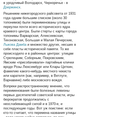
в уродливый Володарск, Черноречье - в
Дзержинск
.
Решением нижегородского райсовета от 1931
года одним большим списком (около 30
топонимов) были переименованы улицы и
переулки почти всего исторического ядра
краевого центра. Были стерты с карты города
топонимы Варварская, Алексеевская,
Тихоновская, Большая и Малая Печерские,
Лыкова Дамба
и множество других, несших в
себе пласты исторической памяти. То же
происходило и в районных центрах: улицам
Стрелецким, Соборным, Покровскиим,
Ямским «присобачивали» партийные клички
вроде Розы Люксембург или Клары Цеткин,
фамилию какого-нибудь местного чекиста
или карателя (как, например, в Ветлуге,
Варнавине) либо московского вождя.
Вопреки распространенному мнению, что
переименования были болезнью левизны
первых десятилетий советской власти, игры
бюрократов продолжались с
неослабевающей силой и в 1970-е, и
последующие годы. Вот уж поистине: если
кто-то считает, что перемена названия улицы