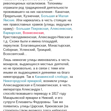
революционых катаклизмов. Топонимы
отражали род традиционной деятельности
проживавшего на них населения - Канатная,
Прядильная, Кузнечная,
Большая
и
Малая
Ямские
. Или нарекались в честь стоящих на
них православных храмов (улицы, ведущие к
храму) -
Большая Покровская
,
Алексеевская
,
Варварская
,
Вознесенская
,
Крестовоздвиженская, Александро-Невская и
т.д. Схожи были и имена площадей,
переулков: Благовещенская, Монастырская,
Соборная, Успенский, Троицкий,
Всехсвятский...
Лишь немногие улицы именовались в честь
монархов, выдающихся местных деятелей,
но не произвольно, а в связи с теми или
иными их выдающимися деяниями на благо
нижегородцев. Так в
Канавинской слободе
, за
Нижегородской ярмаркой
, возникли улицы
Александровская и Елизаветинская, в честь
императора Александра I,
способствовавшего переводу в 1817 году
Макарьевской ярмарки в Нижний, и его
супруги Елизаветы Федоровны. Там же
появились улицы Царская, Крюковская (за
строительством великого торга наблюдал