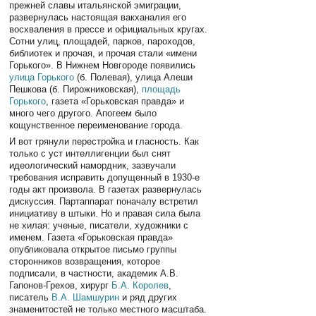
прежней славы итальянской эмиграции,
развернулась настоящая вакханалия его
восхваления в прессе и официальных кругах.
Сотни улиц, площадей, парков, пароходов,
библиотек и прочая, и прочая стали «имени
Горького». В Нижнем Новгороде появились
улица Горького
(б. Полевая), улица Алеши
Пешкова (б. Пирожниковская),
площадь
Горького
, газета «Горьковская правда» и
много чего другого. Апогеем было
кощунственное переименование города.
И вот грянули перестройка и гласность. Как
только с уст интеллигенции был снят
идеологический намордник, зазвучали
требования исправить допущенный в 1930-е
годы акт произвола. В газетах развернулась
дискуссия. Партаппарат поначалу встретил
инициативу в штыки. Но и правая сила была
не хилая: ученые, писатели, художники с
именем. Газета «Горьковская правда»
опубликовала открытое письмо группы
сторонников возвращения, которое
подписали, в частности, академик А.В.
Гапонов-Грехов, хирург
Б.А. Королев
,
писатель
В.А. Шамшурин
и ряд других
знаменитостей не только местного масштаба.