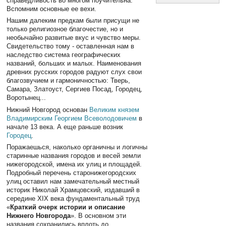
справедливость во многом поучительна.
Вспомним основные ее вехи.
Нашим далеким предкам были присущи не
только религиозное благочестие, но и
необычайно развитые вкус и чувство меры.
Свидетельство тому - оставленная нам в
наследство система географических
названий, больших и малых. Наименования
древних русских городов радуют слух свои
благозвучием и гармоничностью: Тверь,
Самара, Златоуст, Сергиев Посад, Городец,
Воротынец...
Нижний Новгород основан
Великим князем
Владимирским Георгием Всеволодовичем
в
начале 13 века. А еще раньше возник
Городец
.
Поражаешься, наколько органичны и логичны
старинные названия городов и весей земли
нижегородской, имена их улиц и площадей.
Подробный перечень старонижегородских
улиц оставил нам замечательный местный
историк Николай Храмцовский, издавший в
середине XIX века фундаментальный труд
«
Краткий очерк истории и описание
Нижнего Новгорода
». В основном эти
названия сохранились вплоть до