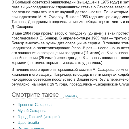
В Большой советской энциклопедии (вышедшей в 1975 году) и за
года энциклопедических справочниках статья о Сахарове заверш
последние годы отошёл от научной деятельности». По некоторы
принадлежала М. А. Суслову. В июле 1983 года четыре академика
Тихонов, Дородницын) подписали письмо «Когда теряют честь и с
Д. Сахарова.
В мае 1984 года провёл вторую голодовку (26 дней) в знак протес
преследования Е. Боннэр. В апреле-октябре 1985 года — третью (
Боннэр выехать за рубеж для операции на сердце. В течение это
неоднократно госпитализировали (первый раз — насильно на шест
его заявления о прекращении голодовки (11 июля) он был выписан
возобновления (25 июля) через два дня был вновь насильно госп
кормили (пытались кормить, иногда это удавалось).
В течение всего времени горьковской ссылки А. Сахарова во мно
кампания в его защиту. Например, площадь в пяти минутах ходьб
находилось советское посольство в Вашингтоне, была переимен
регулярно, начиная с 1975 года, проводились «Сахаровские Слуш
Смотрите также
[
править
]
Проспект Сахарова
Музей Сахарова
Город Горький (история)
Царь-Бомба
Интеллигенизм