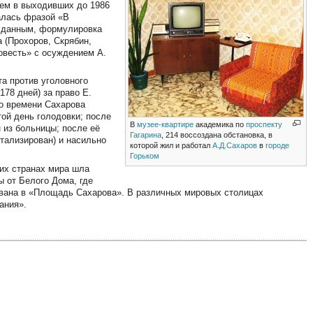
тем в выходивших до 1986
алась фразой «В
м данным, формулировка
 (Прохоров, Скрябин,
овесть» с осуждением А.
та против уголовного
178 дней) за право Е.
го времени Сахарова
ой день голодовки; после
В
музее-квартире
академика по
проспекту
 из больницы; после её
Гагарина
, 214 воссоздана обстановка, в
итализирован) и насильно
которой жил и работал
А.Д.Сахаров
в
городе
Горьком
гих странах мира шла
ы от Белого Дома, где
ована в «Площадь Сахарова». В различных мировых столицах
ания».