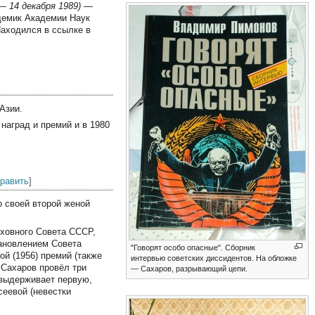
— 14 декабря 1989)
—
демик Академии Наук
Находился в ссылке в
Азии.
наград и премий и в 1980
править
]
о своей второй женой
рховного Совета СССР,
тановлением Совета
"Говорят особо опасные". Сборник
й (1956) премий (также
интервью советских диссидентов. На обложке
 Сахаров провёл три
— Сахаров, разрывающий цепи.
 выдерживает первую,
сеевой (невестки