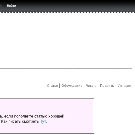
сь
Войти
Статья
Обсуждение
Читать
Править
История
а, если пополните статью хорошей
. Как писать смотреть
Тут
.