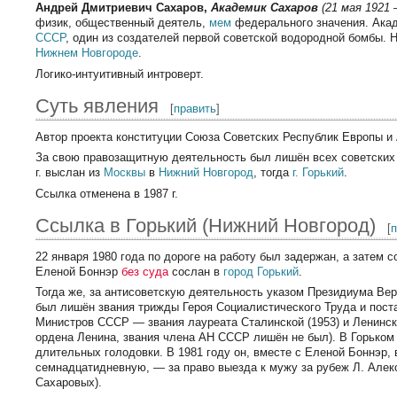
Андрей Дмитриевич Сахаров,
Академик Сахаров
(21 мая 1921 
физик, общественный деятель,
мем
федерального значения. Ака
СССР
, один из создателей первой советской водородной бомбы. 
Нижнем Новгороде
.
Логико-интуитивный интроверт.
Суть явления
[
править
]
Автор проекта конституции Союза Советских Республик Европы и 
За свою правозащитную деятельность был лишён всех советских 
г. выслан из
Москвы
в
Нижний Новгород
, тогда
г. Горький
.
Ссылка отменена в 1987 г.
Ссылка в Горький (Нижний Новгород)
[
22 января 1980 года по дороге на работу был задержан, а затем с
Еленой Боннэр
без суда
сослан в
город Горький
.
Тогда же, за антисоветскую деятельность указом Президиума Ве
был лишён звания трижды Героя Социалистического Труда и пос
Министров СССР — звания лауреата Сталинской (1953) и Ленинско
ордена Ленина, звания члена АН СССР лишён не был). В Горьком
длительных голодовки. В 1981 году он, вместе с Еленой Боннэр,
семнадцатидневную, — за право выезда к мужу за рубеж Л. Алек
Сахаровых).