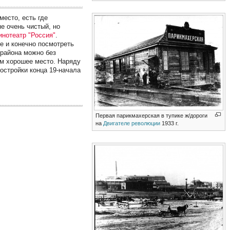
место, есть где
не очень чистый, но
инотеатр "Россия"
.
е и конечно посмотреть
 района можно без
ем хорошее место. Наряду
остройки конца 19-начала
Первая парикмахерская в тупике ж/дороги
на
Двигателе революции
1933 г.