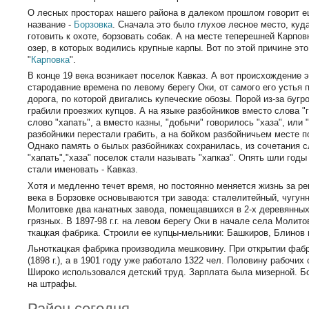
О лесных просторах нашего района в далеком прошлом говорит 
название -
Борзовка
. Сначала это было глухое лесное место, ку
готовить к охоте, борзовать собак. А на месте теперешней Карпо
озер, в которых водились крупные карпы. Вот по этой причине эт
"
Карповка
".
В конце 19 века возникает поселок Кавказ. А вот происхождение э
стародавние времена по левому берегу Оки, от самого его устья
дорога, по которой двигались купеческие обозы. Порой из-за буг
грабили проезжих купцов. А на языке разбойников вместо слова "
слово "хапать", а вместо казны, "добычи" говорилось "хаза", или 
разбойники перестали грабить, а на бойком разбойничьем месте 
Однако память о былых разбойниках сохранилась, из сочетания с
"хапать","хаза" поселок стали называть "хапказ". Опять шли годы
стали именовать - Кавказ.
Хотя и медленно течет время, но постоянно меняется жизнь за ре
века в Борзовке основываются три завода: сталелитейный, чугунн
Молитовке два канатных завода, помещавшихся в 2-х деревянных
грязных. В 1897-98 г.г. на левом берегу Оки в начале села Молит
ткацкая фабрика. Строили ее купцы-мельники: Башкиров, Блинов 
Льноткацкая фабрика производила мешковину. При открытии фабр
(1898 г.), а в 1901 году уже работало 1322 чел. Половину рабочи
Широко использовался детский труд. Зарплата была мизерной. Б
на штрафы.
Район сегодня