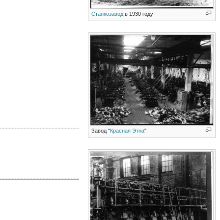
Станкозавод
в 1930 году
Завод "
Красная Этна
"