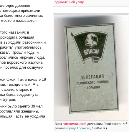
одноименной улице
еще одно древнее
да помещики приезжали
вки было много заливных
о место и называется
того названия: в
 проходила большая
ров выходили разбойники и
грабить" употреблялось
"каза". Прошли годы и
поселились мирные люди.
лов воровского жаргона
 и поселок для созвучия
кой Окой. Так в начале 19
ый, гвоздильный. А в
 сараях, старых и
овка была воздвигнута
и Бугров.
ики было занято 39 чел
х составляли женщины.
ольшая часть ее уходила
Знак
комсомольской
делегации Ленинского
района
города Горького
, 1970-е гг.)