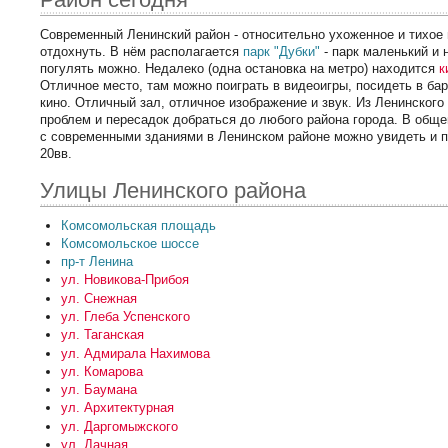
Современный Ленинский район - относительно ухоженное и тихое 
отдохнуть. В нём располагается
парк "Дубки"
- парк маленький и 
погулять можно. Недалеко (одна остановка на метро) находится
к
Отличное место, там можно поиграть в видеоигры, посидеть в бар
кино. Отличный зал, отличное изображение и звук. Из Ленинского
проблем и пересадок добраться до любого района города. В общ
с современными зданиями в Ленинском районе можно увидеть и п
20вв.
Улицы Ленинского района
Комсомольская площадь
Комсомольское шоссе
пр-т Ленина
ул. Новикова-Прибоя
ул. Снежная
ул. Глеба Успенского
ул. Таганская
ул. Адмирала Нахимова
ул. Комарова
ул. Баумана
ул. Архитектурная
ул. Даргомыжского
ул. Дачная