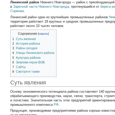
Ленинский район
Нижнего Новгорода — район с преобладающей
в
Заречной части
Нижнего Новгорода
, протянувшийся от
берега р
Сормова
.
Ленинский район один из крупнейших промышленных районов
Ниж
территории работают 18 крупных и средних промышленных предпр
работают около 10 тысяч человек.
Содержание
1
Суть явления
2
История района
3
Район сегодня
4
Улицы Ленинского района
5
Культура района
6
Земляки-герои ВОВ
7
Сайты
8
Смотрите также
Суть явления
Основу экономического потенциала района составляют 140 крупн
обрабатывающего производства, науки, связи, транспорта, строи
и логистики. Значительная часть этих предприятий ориентирована
промышленного комплекса
РФ
.
Продукция, производимая предприятиями района хорошо известна
за ее пределами.