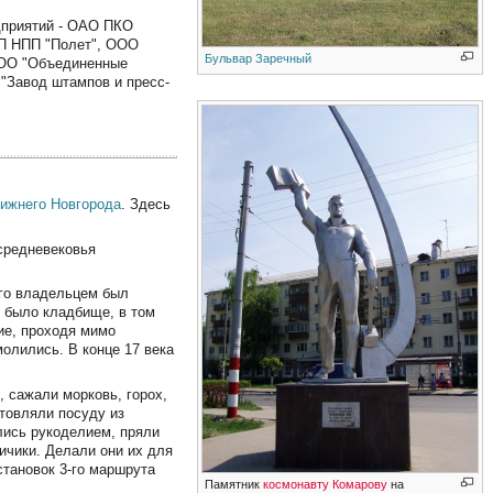
дприятий - ОАО ПКО
УП НПП "Полет", ООО
Бульвар Заречный
ООО "Объединенные
"Завод штампов и пресс-
ижнего Новгорода
. Здесь
 средневековья
его владельцем был
 было кладбище, в том
ние, проходя мимо
олились. В конце 17 века
 сажали морковь, горох,
товляли посуду из
лись рукоделием, пряли
ичики. Делали они их для
становок 3-го маршрута
Памятник
космонавту Комарову
на