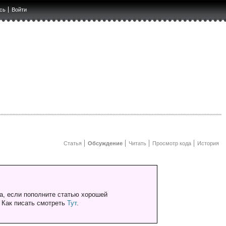
сь
Войти
Статья
Обсуждение
Читать
Просмотр кода
История
а, если пополните статью хорошей
. Как писать смотреть
Тут
.