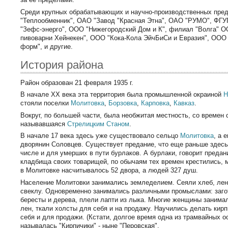
Среди крупных обрабатывающих и научно-производственных пре
"Теплообменник", ОАО "Завод "Красная Этна", ОАО "РУМО", ФГ
"Зефс-энерго", ООО "Нижегородский Дом и К", филиал "Волга" 
пивоварни Хейнекен", ООО "Кока-Кола ЭйчБиСи и Евразия", ООО 
форм", и другие.
История района
Район образован 21 февраля 1935 г.
В начале XX века эта территория была промышленной окраиной
Н
стояли поселки
Молитовка
,
Борзовка
,
Карповка
,
Кавказ
.
Вокруг, по большей части, была необжитая местность, со времен
называвшаяся
Стрелицким Станом
.
В начале 17 века здесь уже существовало сельцо
Молитовка
, а 
дворянин Соловцев. Существует предание, что еще раньше здесь
числе и для умерших в пути бурлаков. А бурлаки, говорит преда
кладбища своих товарищей, по обычаям тех времен крестились, м
в Молитовке насчитывалось 52 двора, а людей 327 душ.
Население Молитовки занимались земледелием. Сеяли хлеб, лен,
свеклу. Одновременно занимались различными промыслами: заго
бересты и дерева, плели лапти из лыка. Многие женщины занима
лен, ткали холсты для себя и на продажу. Научились делать кирп
себя и для продажи. (Кстати, долгое время одна из трамвайных о
называлась "Кирпичики" - ныне "Перовская".