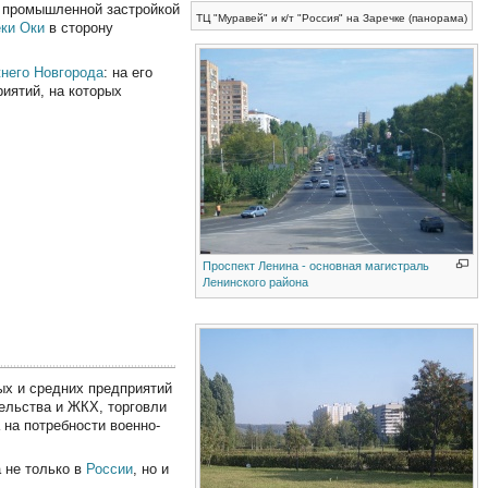
 промышленной застройкой
ТЦ "Муравей" и к/т "Россия" на Заречке (панорама)
еки Оки
в сторону
него Новгорода
: на его
иятий, на которых
Проспект Ленина - основная магистраль
Ленинского района
ых и средних предприятий
тельства и ЖКХ, торговли
 на потребности военно-
 не только в
России
, но и