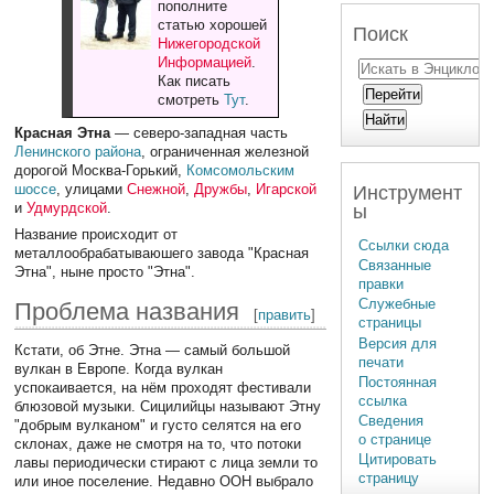
пополните
статью хорошей
Поиск
Нижегородской
Информацией
.
Как писать
смотреть
Тут
.
Красная Этна
— северо-западная часть
Ленинского района
, ограниченная железной
дорогой Москва-Горький,
Комсомольским
шоссе
, улицами
Снежной
,
Дружбы
,
Игарской
Инструмент
и
Удмурдской
.
ы
Название происходит от
Ссылки сюда
металлообрабатываюшего завода "Красная
Связанные
Этна", ныне просто "Этна".
правки
Служебные
Проблема названия
[
править
]
страницы
Версия для
Кстати, об Этне. Этна — самый большой
печати
вулкан в Европе. Когда вулкан
Постоянная
успокаивается, на нём проходят фестивали
ссылка
блюзовой музыки. Сицилийцы называют Этну
Сведения
"добрым вулканом" и густо селятся на его
о странице
склонах, даже не смотря на то, что потоки
Цитировать
лавы периодически стирают с лица земли то
страницу
или иное поселение. Недавно ООН выбрало