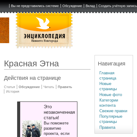
Вы не представились системе
Обсуждение
Вклад
Создать учётную запис
Красная Этна
Навигация
Главная
Действия на странице
страница
Новые
Статья
Обсуждение
Читать
Править
страницы
История
Новые фото
Категории
контента
Это
Свежие правки
незаконченная
Популярные
статья!
страницы
Вы поможете
Правила
развитию
проекта, если