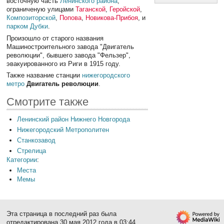
восточную часть
Ленинского района
,
ограниченую улицами
Таганской
,
Геройской
,
Композиторской
,
Попова
,
Новикова-Прибоя
, и
парком Дубки
.
Произошло от старого названия
Машиностроительного завода "Двигатель
революции", бывшего завода "Фельзер",
эвакуированного из Риги в 1915 году.
Также название станции
нижегородского
метро
Двигатель революции
.
Смотрите также
Ленинский район Нижнего Новгорода
Нижегородский Метрополитен
Станкозавод
Стрелица
Категории
:
Места
Мемы
Эта страница в последний раз была
отредактирована 30 мая 2012 года в 03:44.