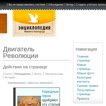
Вы не представились системе
Обсуждение
Вклад
Создать учётную запис
Двигатель
Навигация
Революции
Главная
страница
Новые
Действия на странице
страницы
Новые фото
Статья
Обсуждение
Читать
Просмотр кода
Категории
История
контента
(перенаправлено с «
Двигатель революции
»)
Свежие правки
Популярные
Народные
страницы
герои
Правила
одобряют
эту статью