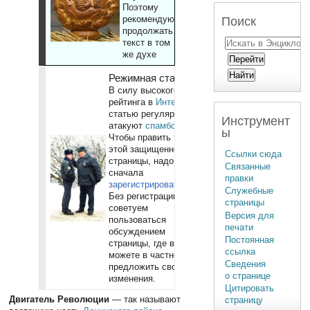
Поэтому
рекомендуют
Поиск
продолжать
текст в том
же духе
Режимная статья
В силу высокого
рейтинга в
Интернете
,
статью регулярно
Инструмент
атакуют
спамботы
.
ы
Чтобы править текст
этой защищенной
Ссылки сюда
страницы, надо
Связанные
сначала
правки
зарегистрироваться
.
Служебные
Без регистрации
страницы
советуем
Версия для
пользоваться
печати
обсуждением
Постоянная
страницы, где вы
ссылка
можете в частности
Сведения
предложить свои
о странице
изменения.
Цитировать
Двигатель Революции
— так называют
страницу