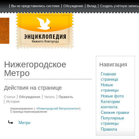
Вы не представились системе
Обсуждение
Вклад
Создать учётную запис
Нижегородское
Навигация
Метро
Главная
страница
Новые
Действия на странице
страницы
Новые фото
Статья
Обсуждение
Читать
Править
Категории
История
контента
(перенаправлено с «
Нижегородский Метрополитен
»)
Свежие правки
Страница-перенаправление
Популярные
Перенаправление на:
Метро
страницы
Правила