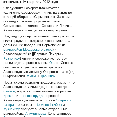
закончить к IV кварталу 2012 года.
Следующим номером планируется
удлинение Сормовской линии: на запад до
станций «Варя» и «Сормовская». За этим
последуют новые продления линий:
Сормовской — далее в Сормово и Починки,
Автозаводской — далее в центр города.
Предыдущая перспективная схема развития
нижегородского метрополитена включала
дальнейшие продления Сормовской (в
микрорайон Мещерского озера
) и
Автозаводской (в [[Верхние Печёры и
Кузнечиху
) линий и сооружение третьей
линии вдоль правого берега
Оки
от Сенных
кварталов в центре (с пересадкой на
Автозаводскую линию у Оперного театра) до
микрорайонов
Мызы
и
Щербинок
.
Новая схема развития предусматривает, что
Автозаводская линия дойдёт только до
Сенной
, а третья линия начнётся в районе
Кремля
и
Чёрного пруда
, пересечёт
Автозаводскую линию у того же
Оперного
театра
, через те же
Верхние Печёры
и
Кузнечиху
пройдёт в новые отдалённые
микрорайоны
Анкудиновка
, Константиново,