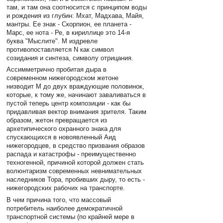
там, и там она соотносится с принципом воды
и рождения из глубин: Мхат, Мадхава, Майя,
мантры. Ее знак - Скорпион, ее планета -
Марс, ее нота - Ре, в кириллице это 14-я
буква "Мыслите". М издревле
противопоставляется N как символ
созидания и синтеза, символу отрицания.
Ассимметрично пробитая дыра в
современном нижегородском жетоне
низводит М до двух враждующие половинок,
которые, к тому же, начинают заваливаться в
пустой теперь центр композиции - как бы
придавливая вектор внимания зрителя. Таким
образом, жетон превращается из
архетипического охранного знака для
спускающихся в новоявленный Аид
нижегородцев, в средство призвания образов
распада и катастрофы - преимущественно
техногенной, причиной которой должен стать
волюнтаризм современных невнимательных
наследников Тора, пробивших дыру, то есть -
нижегородских рабочих на транспорте.
В чем причина того, что массовый
потребитель наиболее демократичной
транспортной системы (по крайней мере в