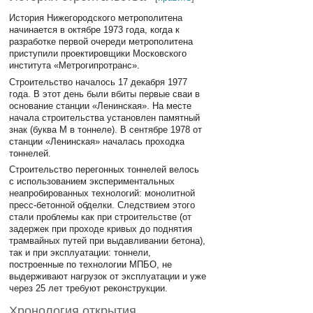
История Нижегородского метрополитена
начинается в октябре 1973 года, когда к
разработке первой очереди метрополитена
приступили проектировщики Московского
института «Метрогипротранс».
Строительство началось 17 декабря 1977
года. В этот день были вбиты первые сваи в
основание станции «Ленинская». На месте
начала строительства установлен памятный
знак (буква М в тоннеле). В сентябре 1978 от
станции «Ленинская» началась проходка
тоннелей.
Строительство перегонных тоннелей велось
с использованием экспериментальных
неапробированных технологий: монолитной
пресс-бетонной обделки. Следствием этого
стали проблемы как при строительстве (от
задержек при проходе кривых до поднятия
трамвайных путей при выдавливании бетона),
так и при эксплуатации: тоннели,
построенные по технологии МПБО, не
выдерживают нагрузок от эксплуатации и уже
через 25 лет требуют реконструкции.
Хронология открытия