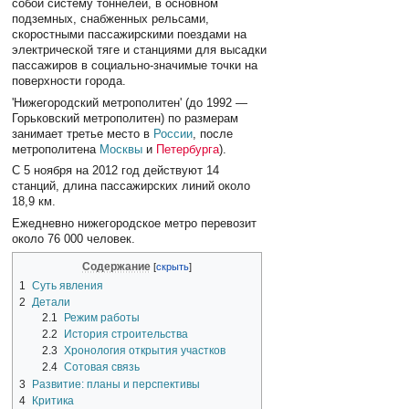
собой систему тоннелей, в основном
подземных, снабженных рельсами,
скоростными пассажирскими поездами на
электрической тяге и станциями для высадки
пассажиров в социально-значимые точки на
поверхности города.
'Нижегородский метрополитен' (до 1992 —
Горьковский метрополитен) по размерам
занимает третье место в
России
, после
метрополитена
Москвы
и
Петербурга
).
С 5 ноября на 2012 год действуют 14
станций, длина пассажирских линий около
18,9 км.
Ежедневно нижегородское метро перевозит
около 76 000 человек.
Содержание
1
Суть явления
2
Детали
2.1
Режим работы
2.2
История строительства
2.3
Хронология открытия участков
2.4
Сотовая связь
3
Развитие: планы и перспективы
4
Критика