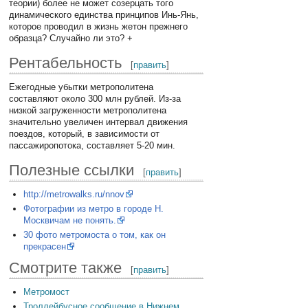
теории) более не может созерцать того
динамического единства принципов Инь-Янь,
которое проводил в жизнь жетон прежнего
образца? Случайно ли это? +
Рентабельность
[
править
]
Ежегодные убытки метрополитена
составляют около 300 млн рублей. Из-за
низкой загруженности метрополитена
значительно увеличен интервал движения
поездов, который, в зависимости от
пассажиропотока, составляет 5-20 мин.
Полезные ссылки
[
править
]
http://metrowalks.ru/nnov
Фотографии из метро в городе Н.
Москвичам не понять.
30 фото метромоста о том, как он
прекрасен
Смотрите также
[
править
]
Метромост
Троллейбусное сообщение в Нижнем