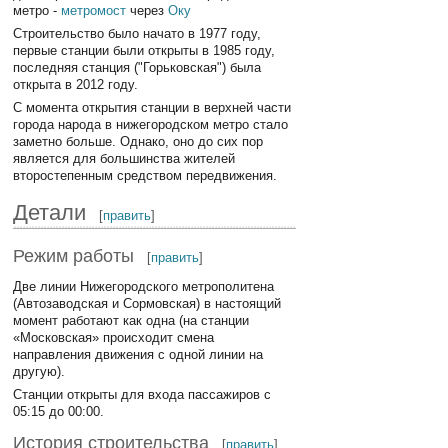
метро -
метромост
через
Оку
Строительство было начато в 1977 году,
первые станции были открыты в 1985 году,
последняя станция ("Горьковская") была
открыта в 2012 году.
С момента открытия станции в верхней части
города народа в нижегородском метро стало
заметно больше. Однако, оно до сих пор
является для большинства жителей
второстепенным средством передвижения.
Детали
[
править
]
Режим работы
[
править
]
Две линии Нижегородского метрополитена
(Автозаводская и Сормовская) в настоящий
момент работают как одна (на станции
«Московская» происходит смена
направления движения с одной линии на
другую).
Станции открыты для входа пассажиров с
05:15 до 00:00.
История строительства
[
править
]