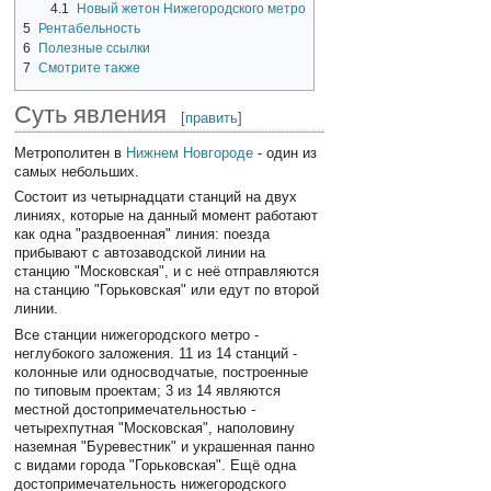
4.1
Новый жетон Нижегородского метро
5
Рентабельность
6
Полезные ссылки
7
Смотрите также
Суть явления
[
править
]
Метрополитен в
Нижнем Новгороде
- один из
самых небольших.
Состоит из четырнадцати станций на двух
линиях, которые на данный момент работают
как одна "раздвоенная" линия: поезда
прибывают с автозаводской линии на
станцию "Московская", и с неё отправляются
на станцию "Горьковская" или едут по второй
линии.
Все станции нижегородского метро -
неглубокого заложения. 11 из 14 станций -
колонные или односводчатые, построенные
по типовым проектам; 3 из 14 являются
местной достопримечательностью -
четырехпутная "Московская", наполовину
наземная "Буревестник" и украшенная панно
с видами города "Горьковская". Ещё одна
достопримечательность нижегородского