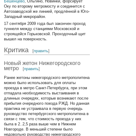
Бешенцево
, Ольгино, Новинки, форсирует
Оку по второму метромосту и соединится с
Автозаводской же линией, продлённой в Юго-
Западный микрорайон.
17 сентября 2009 года был закончен проход
туннеля между станциями Московской и
строящейся Горьковской. Проходочный щит
вышел на поверхность.
Критика
[
править
]
Новый жетон Нижегородского
метро
[
править
]
Ранее жетоны нижегородского метрополитена
можно было использовать для оплаты
проезда в метро Санкт-Петербурга, при этом
отпадала необходимость выстаивания в
длинных очередях, которые возникают после
прибытия очередного поезда РЖД. Но данная
практика не устраивала в первую очередь
руководство петербургского метрополитена в
связи с тем, что стоимость проезда у них
была в 2..2,5 раза выше чем в Нижнем
Новгороде. В меньшей степени было
недовольно руководство нижегородского