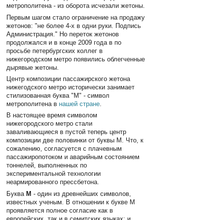
метрополитена - из оборота исчезали жетоны.
Первым шагом стало ограничение на продажу
жетонов: "не более 4-х в одни руки. Подпись
Администрация." Но переток жетонов
продолжался и в конце 2009 года в по
просьбе петербургских коллег в
нижегородском метро появились облегченные
дырявые жетоны.
Центр композиции пассажирского жетона
нижегодского метро исторически занимает
стилизованная буква "М" - символ
метрополитена в
нашей стране
.
В настоящее время символом
нижегородского метро стали
заваливающиеся в пустой теперь центр
композиции две половинки от буквы М. Что, к
сожалению, согласуется с плачевным
пассажиропотоком и аварийным состоянием
тоннелей, выполненных по
экспериментальной технологии
неармированного прессбетона.
Буква
М
- один из древнейших символов,
известных ученым. В отношении к букве М
проявляется полное согласие как в
европейских, так и в семитских языках: и