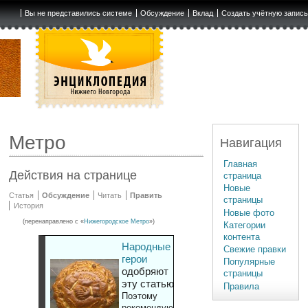
Вы не представились системе
Обсуждение
Вклад
Создать учётную запис
Метро
Навигация
Главная
Действия на странице
страница
Новые
Статья
Обсуждение
Читать
Править
страницы
История
Новые фото
(перенаправлено с «
Нижегородское Метро
»)
Категории
контента
Народные
Свежие правки
герои
Популярные
одобряют
страницы
эту статью
Правила
Поэтому
рекомендуют