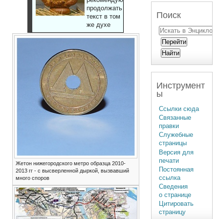
продолжать
Поиск
текст в том
же духе
Инструмент
ы
Ссылки сюда
Связанные
правки
Служебные
страницы
Версия для
печати
Жетон нижегородского метро образца 2010-
Постоянная
2013 гг - с высверленной дыркой, вызвавший
ссылка
много споров
Сведения
о странице
Цитировать
страницу