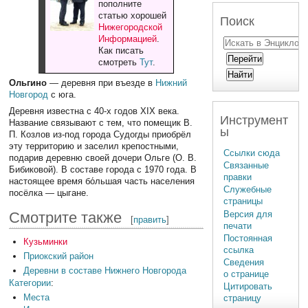
пополните
статью хорошей
Поиск
Нижегородской
Информацией
.
Как писать
смотреть
Тут
.
Ольгино
— деревня при въезде в
Нижний
Новгород
с юга.
Деревня известна с 40-х годов XIX века.
Инструмент
Название связывают с тем, что помещик В.
ы
П. Козлов из-под города Судогды приобрёл
эту территорию и заселил крепостными,
Ссылки сюда
подарив деревню своей дочери Ольге (О. В.
Связанные
Бибиковой). В составе города с 1970 года. В
правки
настоящее время бо́льшая часть населения
Служебные
посёлка — цыгане.
страницы
Версия для
Смотрите также
[
править
]
печати
Постоянная
Кузьминки
ссылка
Приокский район
Сведения
Деревни в составе Нижнего Новгорода
о странице
Категории
:
Цитировать
Места
страницу