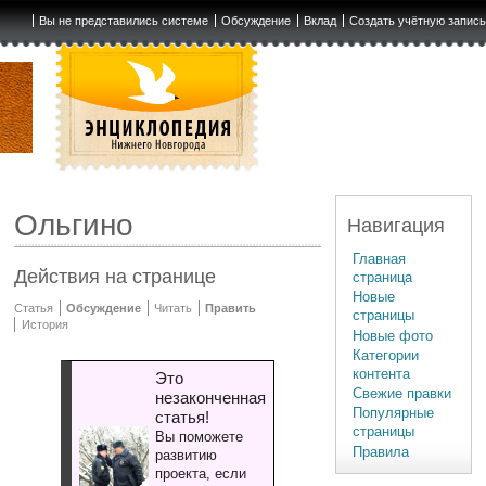
Вы не представились системе
Обсуждение
Вклад
Создать учётную запис
Ольгино
Навигация
Главная
Действия на странице
страница
Новые
Статья
Обсуждение
Читать
Править
страницы
История
Новые фото
Категории
контента
Это
Свежие правки
незаконченная
Популярные
статья!
страницы
Вы поможете
Правила
развитию
проекта, если