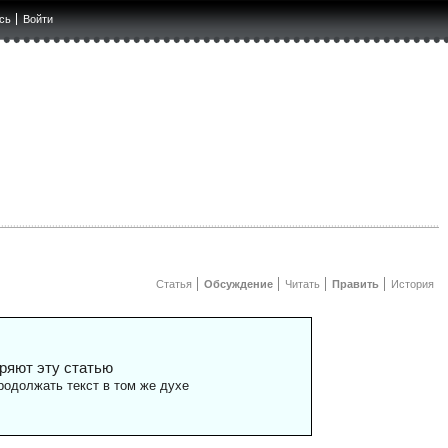
сь
Войти
Статья
Обсуждение
Читать
Править
История
ряют эту статью
одолжать текст в том же духе