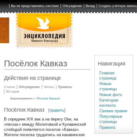
Вы не представились системе
Обсуждение
Вклад
Создать учётную запис
Посёлок Кавказ
Навигация
Главная
Действия на странице
страница
Новые
Статья
Обсуждение
Читать
Править
страницы
История
Новые фото
(перенаправлено с «
Поселок Кавказ
»)
Категории
контента
Посёлок Кавказ
[
править
]
Свежие правки
Популярные
В середине XIX век а на берегу Оки, на
страницы
«песках» между Молитовкой и Кунавинской
Правила
слободой появляется поселок «Кавказ».
Жители поселка трудились на канавинских