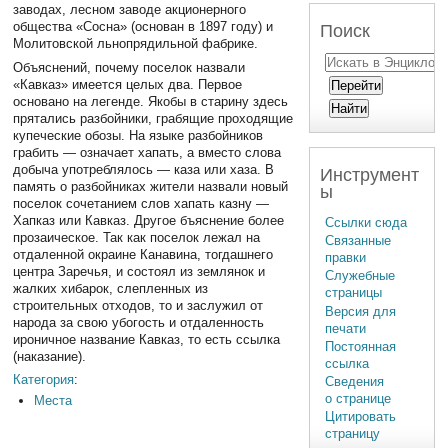
заводах, лесном заводе акционерного
общества «Сосна» (основан в 1897 году) и
Поиск
Молитовской льнопрядильной фабрике.
Объяснений, почему поселок назвали
«Кавказ» имеется целых два. Первое
основано на легенде. Якобы в старину здесь
прятались разбойники, грабящие проходящие
купеческие обозы. На языке разбойников
грабить — означает хапать, а вместо слова
добыча употреблялось — каза или хаза. В
Инструмент
память о разбойниках жители назвали новый
ы
поселок сочетанием слов хапать казну —
Хапказ или Кавказ. Другое бъяснение более
Ссылки сюда
прозаическое. Так как поселок лежал на
Связанные
отдаленной окраине Канавина, тогдашнего
правки
центра Заречья, и состоял из землянок и
Служебные
жалких хибарок, слепленных из
страницы
строительных отходов, то и заслужил от
Версия для
народа за свою убогость и отдаленность
печати
ироничное название Кавказ, то есть ссылка
Постоянная
(наказание).
ссылка
Категория
:
Сведения
о странице
Места
Цитировать
страницу