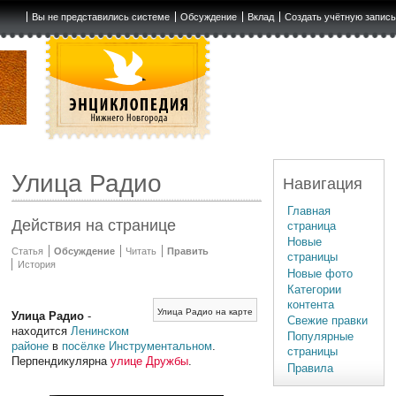
Вы не представились системе
Обсуждение
Вклад
Создать учётную запис
Улица Радио
Навигация
Главная
Действия на странице
страница
Новые
Статья
Обсуждение
Читать
Править
страницы
История
Новые фото
Категории
контента
Улица Радио на карте
Улица Радио
-
Свежие правки
находится
Ленинском
Популярные
районе
в
посёлке Инструментальном
.
страницы
Перпендикулярна
улице Дружбы
.
Правила