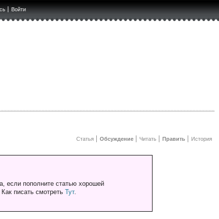
сь
Войти
Статья
Обсуждение
Читать
Править
История
а, если пополните статью хорошей
. Как писать смотреть
Тут
.