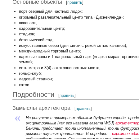
Основные объекты
[
править
]
порт озерный для частных лодок;
огромный развлекательный центр типа «Диснейленда»;
аквапарк;
оздоровительный центр;
стадион;
ботанический сад;
искусственные озера (для связи с рекой сетью каналов);
международный торговый центр;
парковые зоны и 1 национальный парк («парка мира», организ
земли);
сеть метро и 3(4) автотранспортных моста;
гольф-клуб;
ледовый стадион;
каток.
Подробности
[
править
]
Замыслы архитектора
[
править
]
На рисунках с примерным обликом будущего города, про
эксцентричным (как его назвала газета WSJ)
архитекто
Бенини, предстает то ли инопланетный, то ли футурист
романов научных фантастов. В середине –
огромное зда
небоскребами вокруг. Согласно замыслу архитектора, го