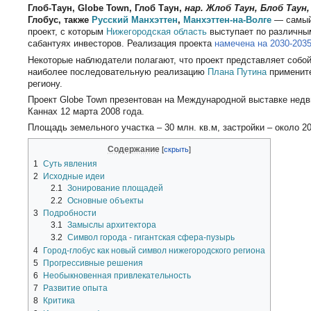
Глоб-Таун, Globe Town, Глоб Таун,
нар. Жлоб Таун, Блоб Таун,
Глобус, также
Русский Манхэттен
,
Манхэттен-на-Волге
— самый
проект, с которым
Нижегородская область
выступает по различны
сабантуях инвесторов. Реализация проекта
намечена на 2030-2035
Некоторые наблюдатели полагают, что проект представляет собой 
наиболее последовательную реализацию
Плана Путина
примените
региону.
Проект Globe Town презентован на Международной выставке нед
Каннах 12 марта 2008 года.
Площадь земельного участка – 30 млн. кв.м, застройки – около 20
Содержание
1
Суть явления
2
Исходные идеи
2.1
Зонирование площадей
2.2
Основные объекты
3
Подробности
3.1
Замыслы архитектора
3.2
Символ города - гигантская сфера-пузырь
4
Город-глобус как новый символ нижегородского региона
5
Прогрессивные решения
6
Необыкновенная привлекательность
7
Развитие опыта
8
Критика