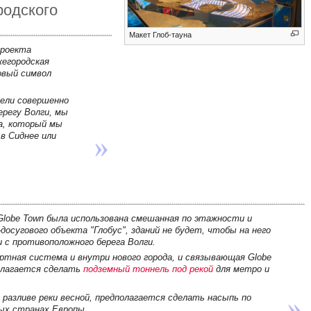
родского
Макет Глоб-тауна
проекта
жегородская
овый символ
дели совершенно
регу Волги, мы
да, который мы
в Сиднее или
Globe Town была использована смешанная по этажности и
осугового объекта "Глобус", зданий не будет, чтобы на него
и с противоположного берега Волги.
ртная система и внутри нового города, и связывающая Globe
полагается сделать
подземный тоннель под рекой
для метро и
 разливе реки весной, предполагается сделать насыпь по
ых странах Европы.