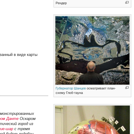
Рендер
ованный в виде карты
Губернатор Шанцев
осматривает план-
схему Глоб-тауна
демонстрированных
ром Данте
Оскаром
ический город из
ние-шар
с тремя
род будет подобен