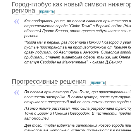
Город-глобус как новый символ нижего
региона
[
править
]
Как сообщалось ранее, по словам главного архитектора 
строительства города "Globe Town" в Борской пойме (Ни
область) Данте Бенини, этот проект задумывался как н
региона.
"Когда мы в первый раз посетили Нижний Новгород и уви
пустые пространства на противоположном от Кремля бе
сразу подумали об Австралии и Америке. Символом горо
придумали, станет гигантская сфера, так же, как Опера 
статуя Свободы на Манхеттене", - сказал Д.Бенини.
Прогрессивные решения
[
править
]
По словам архитектора Луки Гонзо, при проектировании 
плотности застройка. В самом центре, возле культурно-д
открывался прекрасный вид со всех точек нового города 
Л.Гонзо также рассказал, что была разработана транспо
Town с Бором и Нижним Новгородом. В частности, пред
автомобилей.
Для того, чтобы избежать затопления нового города при
технологиям, которые с успехом применяются в различн