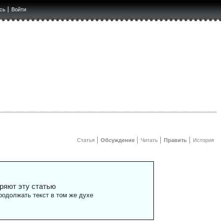
сь
Войти
Статья
Обсуждение
Читать
Править
История
ряют эту статью
одолжать текст в том же духе