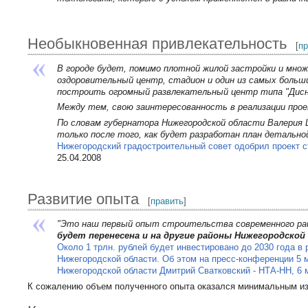
Необыкновенная привлекательность
[
п
В городе будет, помимо плотной жилой застройки и множ
оздоровительный центр, стадион и один из самых больши
построить огромный развлекательный центр типа "Дисн
Между тем, свою заинтересованность в реализации проек
По словам губернатора Нижегородской области Валерия 
только после того, как будет разработан план детально
Нижегородский градостроительный совет одобрил проект с
25.04.2008
Развитие опыта
[
править
]
"Это наш первый опыт строительства современного рай
будет перенесена и на другие районы Нижегородской
Около 1 трлн. рублей будет инвестировано до 2030 года в 
Нижегородской области. Об этом на пресс-конференции 5 
Нижегородской области Дмитрий Сватковский - НТА-НН, 6 м
К сожалению объем полученного опыта оказался минимальным из