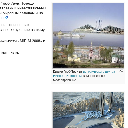
 Гроб Таун
, Город-
 главный инвестиционный
м мировым салонам и на
 гг
.
ни что иное, как
льно к отдельно взятому
вижимости «MIPIM-2008» в
 млн. кв.м.
Вид на Глоб-Таун из
исторического центра
Нижнего Новгорода
, компьютерное
моделирование