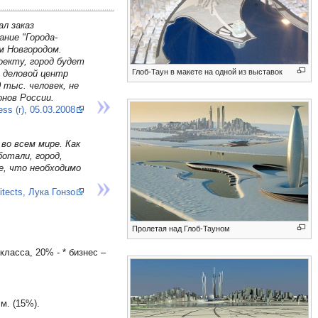
л заказ
ние "Города-
м Новгородом.
оекту, город будет
Глоб-Таун в макете на одной из выставок
 деловой центр
 тыс. человек, не
онов России.
ss (r), 05.03.2008
во всем мире. Как
отали, город,
е, что необходимо
tects, Лука Гонзо
Пролетая над Глоб-Тауном
 класса, 20% - * бизнес –
м. (15%).