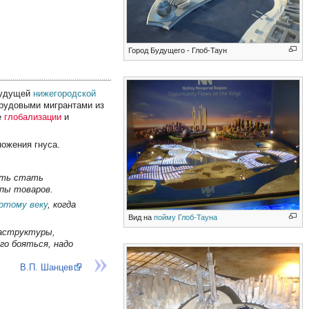
Город Будущего - Глоб-Таун
будущей
нижегородской
трудовыми мигрантами из
е
глобализации
и
ножения гнуса.
сть стать
пы товаров.
лотому веку
, когда
Вид на
пойму Глоб-Тауна
раструктуры,
го бояться, надо
В.П. Шанцев