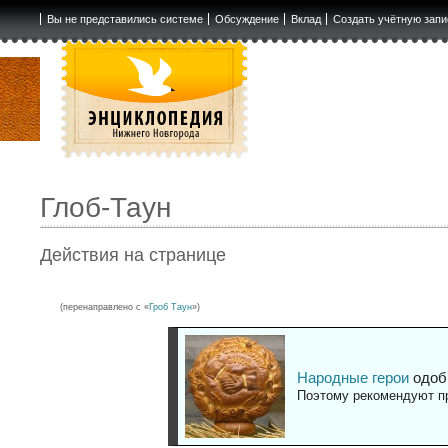
Вы не представились системе
Обсуждение
Вклад
Создать учётную запи
Глоб-Таун
Действия на странице
(перенаправлено с «
Гроб Таун
»)
Народные герои
одоб
Поэтому рекомендуют пр