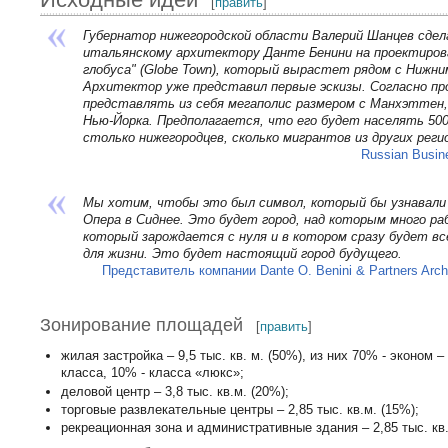
[
править
]
Губернатор нижегородской области Валерий Шанцев сдела
итальянскому архитектору Данте Бенини на проектирова
глобуса" (Globe Town), который вырастет рядом с Нижни
Архитектор уже представил первые эскизы. Согласно пр
представлять из себя мегаполис размером с Манхэттен,
Нью-Йорка. Предполагается, что его будет населять 500
столько нижегородцев, сколько мигрантов из других реги
Russian Busine
Мы хотим, чтобы это был символ, который бы узнавали 
Опера в Сиднее. Это будет город, над которым много раб
который зарождается с нуля и в котором сразу будет вс
для жизни. Это будет настоящий город будущего.
Представитель компании Dante O. Benini & Partners Archi
Зонирование площадей
[
править
]
жилая застройка – 9,5 тыс. кв. м. (50%), из них 70% - эконом –
класса, 10% - класса «люкс»;
деловой центр – 3,8 тыс. кв.м. (20%);
торговые развлекательные центры – 2,85 тыс. кв.м. (15%);
рекреационная зона и административные здания – 2,85 тыс. кв.