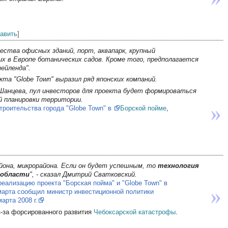
равить
]
ества офисных зданий, порт, аквапарк, крупный
х в Европе ботанических садов. Кроме того, предполагается
ейленда".
та "Globe Town" выразил ряд японских компаний.
Шанцева, пул инвесторов для проекта будет формироваться
й планировки территории.
троительства города "Globe Town" в
Борской пойме
,
она, микрорайона. Если он будет успешным, то
технология
 области
", - сказал Дмитрий Сватковский.
реализацию проекта "Борская пойма" и "Globe Town" в
марта сообщил министр инвестиционной политики
арта 2008 г.
-за форсированного развития
Чебоксарской катастрофы
.