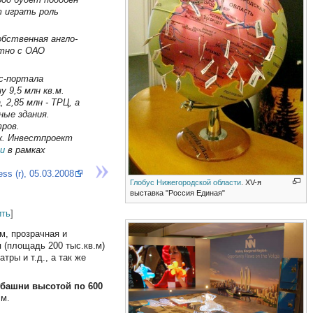
 играть роль
бственная англо-
стно с ОАО
с-портала
 9,5 млн кв.м.
 2,85 млн - ТРЦ, а
ные здания.
ров.
к. Инвестпроект
и
в рамках
ss (r), 05.03.2008
Глобус Нижегородской области
. XV-я
выставка "Россия Единая"
ить
]
м, прозрачная и
 (площадь 200 тыс.кв.м)
тры и т.д., а так же
 башни высотой по 600
 м.