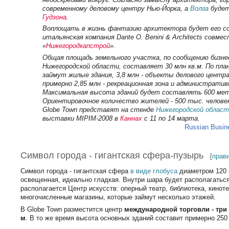
современному деловому центру Нью-Йорка, а
Волга
будет
Гудзона
.
Воплощать в жизнь фантазию архитектора будет его со
итальянская компания Dante O. Benini & Architects совме
«
Нижегородкапстрой
».
Общая площадь земельного участка, по сообщению бизне
Нижегородской области, составляет 30 млн кв.м. По плану
займут жилые здания, 3,8 млн - объекты делового центра,
примерно 2,85 млн - рекреационная зона и административ
Максимальная высота зданий будет составлять 600 мет
Ориентировочное количество жителей - 500 тыс. челове
Globe Town представят на стенде
Нижегородской област
выставки MIPIM-2008 в
Каннах
с 11 по 14 марта.
Russian Busine
Символ города - гигантская сфера-пузырь
[
прав
Символ города - гигантская сфера
в виде глобуса
диаметром 120 
освещенная, идеально гладкая. Внутри шара будет располагаться
располагается Центр искусств: оперный театр, библиотека, кинотеа
многочисленные магазины, которые займут несколько этажей.
В Globe Town разместится центр
международной торговли - три
м
. В то же время высота основных зданий составит примерно 250