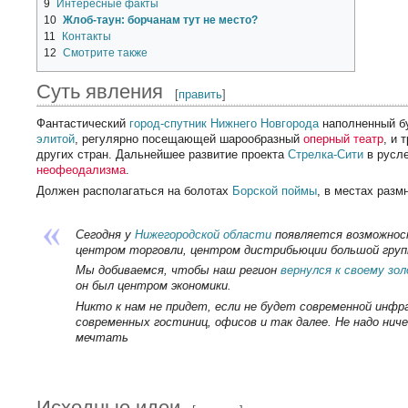
9
Интересные факты
10
Жлоб-таун: борчанам тут не место?
11
Контакты
12
Смотрите также
Суть явления
[
править
]
Фантастический
город-спутник
Нижнего Новгорода
наполненный 
элитой
, регулярно посещающей шарообразный
оперный театр
, и 
других стран. Дальнейшее развитие проекта
Стрелка-Сити
в русл
неофеодализма
.
Должен располагаться на болотах
Борской поймы
, в местах разм
Сегодня у
Нижегородской области
появляется возможно
центром торговли, центром дистрибьюции большой груп
Мы добиваемся, чтобы наш регион
вернулся к своему зо
он был центром экономики.
Никто к нам не придет, если не будет современной инф
современных гостиниц, офисов и так далее. Не надо ниче
мечтать
Исходные идеи