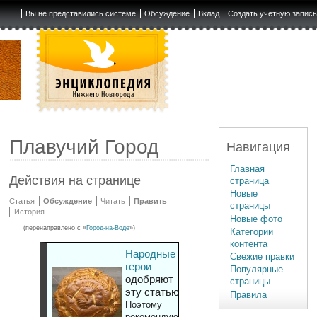
Вы не представились системе
Обсуждение
Вклад
Создать учётную запис
Плавучий Город
Навигация
Главная
Действия на странице
страница
Новые
Статья
Обсуждение
Читать
Править
страницы
История
Новые фото
(перенаправлено с «
Город-на-Воде
»)
Категории
контента
Народные
Свежие правки
герои
Популярные
одобряют
страницы
эту статью
Правила
Поэтому
рекомендуют