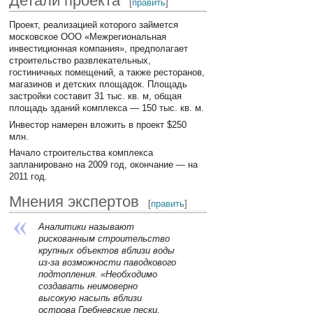
Детали проекта
[
править
]
Проект, реализацией которого займется
московское ООО «Межрегиональная
инвестиционная компания», предполагает
строительство развлекательных,
гостиничных помещений, а также ресторанов,
магазинов и детских площадок. Площадь
застройки составит 31 тыс. кв. м, общая
площадь зданий комплекса — 150 тыс. кв. м.
Инвестор намерен вложить в проект $250
млн.
Начало строительства комплекса
запланировано на 2009 год, окончание — на
2011 год.
Мнения экспертов
[
править
]
Аналитики называют
рискованным строительство
крупных объектов вблизи воды
из-за возможности паводкового
подтопления. «Необходимо
создавать неимоверно
высокую насыпь вблизи
острова Гребневские пески,