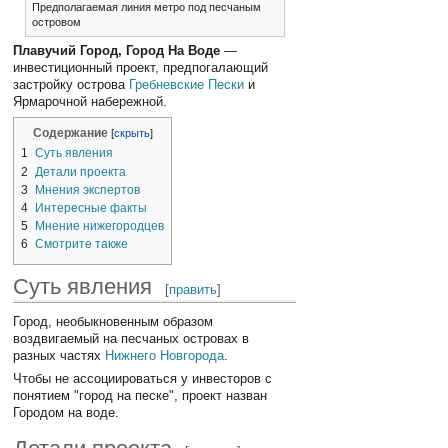
Предполагаемая линия метро под песчаным
островом
Плавучий Город, Город На Воде
—
инвестиционный проект, предпогалающий
застройку острова
Гребневские Пески
и
Ярмарочной набережной.
Содержание
1
Суть явления
2
Детали проекта
3
Мнения экспертов
4
Интересные факты
5
Мнение нижегородцев
6
Смотрите также
Суть явления
[
править
]
Город, необыкновенным образом
воздвигаемый на песчаных островах в
разных частях
Нижнего Новгорода
.
Чтобы не ассоциироваться у инвесторов с
понятием "город на песке", проект назван
Городом на воде.