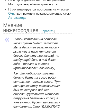
На остров должен вести специальный
Мост для аварийного транспорта.
Пляж планируется построить на участке
Оки
, где проходят незамерзаюющие стоки
Автозавода
.
Мнение
нижегородцев
[
править
]
Любой котлован на острове
через сутки будет затоплен.
Мы в детстве развлекались -
рыли яму в паре метров от
берега (лопату приносили), на
следующий день в ней была
вода - теплая и чистая
(фильтровалась поскольку).
Т.е. дно любого котлована
должно быть на срезе воды,
остальное - сильно выше. Тут
вон про канатку рассказывали,
дык на острове под нее
строят фундамент методом
погруженя бетонных колец, а
уже внутри будет заливаться
фундамент. Это НЕСКОЛЬКО