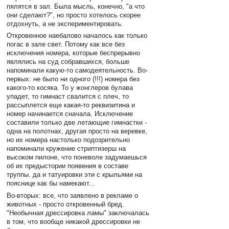
пялятся в зал. Была мысль, конечно, "а что
они сделают?", но просто хотелось скорее
отдохнуть, а не экспериментировать.
Откровенное наебалово началось как только
погас в зале свет. Потому как все без
исключения номера, которые беспрерывно
являлись на суд собравшихся, больше
напоминали какую-то самодеятельность. Во-
первых: не было ни одного (!!!) номера без
какого-то косяка. То у жонглеров булава
упадет, то гимнаст свалится с плеч, то
рассыплется еще какая-то реквизитина и
номер начинается сначала. Исключение
составили только две летающие гимнастки -
одна на полотнах, другая просто на веревке,
но их номера настолько подозрительно
напоминали кружение стриптизерш на
высоком пилоне, что поневоле задумаешься
об их предыстории появения в составе
труппы. да и татуировки эти с крыльями на
пояснице как бы намекают...
Во-вторых: все, что заявлено в рекламе о
животных - просто откровенный бред.
"Необычная дрессировка ламы" заключалась
в том, что вообще никакой дрессировки не