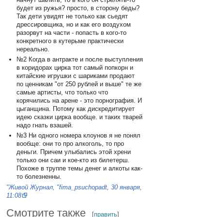
будет из ружья? просто, в сторону беды?
Так дети увидят не только как сьедят
дрессировщика, но и как его воздухом
разорвут на части - попасть в кого-то
конкретного в кутерьме практически
нереально.
№2 Когда в антракте и после выступления
в коридорах цирка тот самый попкорн и
китайские игрушки с шариками продают
по ценникам "от 250 рублей и выше" те же
самые артисты, что только что
корячились на арене - это порнография. И
цыганщина. Потому как дискредитирует
идею сказки цирка вообще. и таких тварей
надо гнать взашей.
№3 Ни одного номера клоунов я не понял
вообще: они то про алкоголь, то про
деньги. Причем улыбались этой хрени
только они саи и кое-кто из билетерш.
Похоже в труппе темы денег и алкоты как-
то болезненны.
"Живой Журнал, "fima_psuchopadt, 30 января,
11:08
Смотрите также
[
править
]