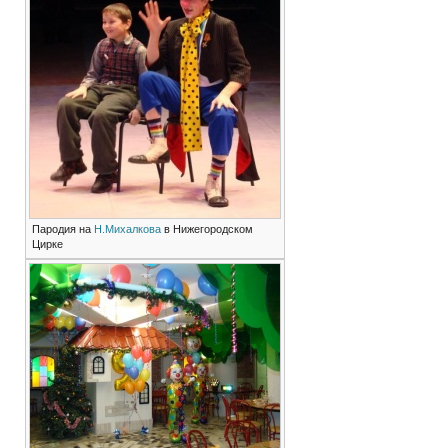
Пародия на
Н.Михалкова
в Нижегородском
Цирке