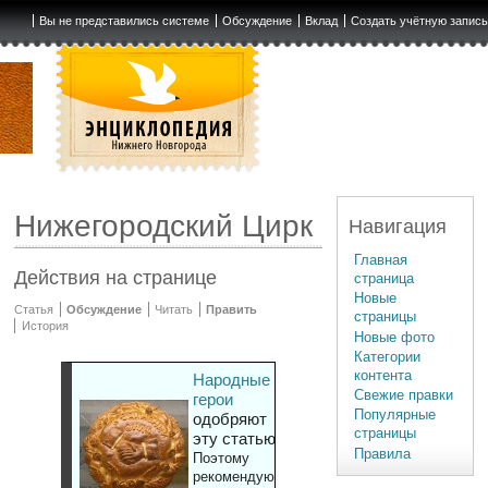
Вы не представились системе
Обсуждение
Вклад
Создать учётную запис
Нижегородский Цирк
Навигация
Главная
Действия на странице
страница
Новые
Статья
Обсуждение
Читать
Править
страницы
История
Новые фото
Категории
контента
Народные
Свежие правки
герои
Популярные
одобряют
страницы
эту статью
Правила
Поэтому
рекомендуют