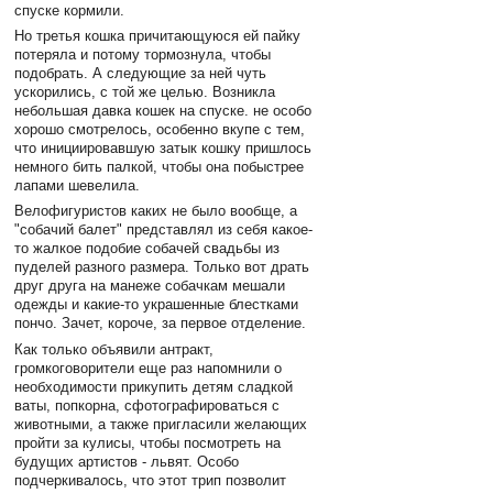
спуске кормили.
Но третья кошка причитающуюся ей пайку
потеряла и потому тормознула, чтобы
подобрать. А следующие за ней чуть
ускорились, с той же целью. Возникла
небольшая давка кошек на спуске. не особо
хорошо смотрелось, особенно вкупе с тем,
что инициировавшую затык кошку пришлось
немного бить палкой, чтобы она побыстрее
лапами шевелила.
Велофигуристов каких не было вообще, а
"собачий балет" представлял из себя какое-
то жалкое подобие собачей свадьбы из
пуделей разного размера. Только вот драть
друг друга на манеже собачкам мешали
одежды и какие-то украшенные блестками
пончо. Зачет, короче, за первое отделение.
Как только объявили антракт,
громкоговорители еще раз напомнили о
необходимости прикупить детям сладкой
ваты, попкорна, сфотографироваться с
животными, а также пригласили желающих
пройти за кулисы, чтобы посмотреть на
будущих артистов - львят. Особо
подчеркивалось, что этот трип позволит