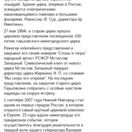
лошадей. Здание цирка, впервые в России,
освещается электрическими
накаливающимися лампами и большими
фонарями. Режиссер- В. Сур, директора бр.
Никитины».
27 мая 1984г. в старом цирке прошло
цирковое представление посвященное 100-
летию горьковского-нижегородского цирка.
Режисер юбилейного представления и
закрывал его своим номером “Слоны и тигры”
народный артист РСФСР Мстислав
Запашный. Символический ключ от нового
цирка Мстислав Запашный передал
директору цирка Маринину И. П. со словами
“Мы скоро его откроем”. На последнее
представление, на закрытие старого цирка
Горьковчане собрались с особым чувством
надежды на скорую встречу.
1 сентября 2007 года Нижний Новгород стал
одним из первых городов России, в котором
открылся самый крупный цирковой комплекс
в Европе. 23 года ждали нижегородцы это
грандиозное событие, которое
осуществилось благодаря решительности и
твердой воле нашего губернатора Валерия