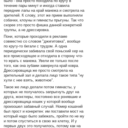
было - она просто походила по кругу в
течение пары минут и иногда ставила
передние лапы на край манежа и смотрела на
зрителей. К слову, этот же прием выполняли
собачки, клоуны и гимнасты прыгуны. Так что
скорее это просто фишка данной конкретной
труппы, а не дрессировка.
Пони, которые проходили в рекламе
совместно со словом "джигитовка", вообще
по кругу-то бегали с трудом. А одна
периодически забивала свой поньский хер на
все происходящее и отходила в сторону что-
то жрать с манежа. Увели ее только после
того, как она зубами завернула край ковра.
Дрессировщица же просто смотрела на
зрительный зал и делала лицо такое типа "ну
хули с нее взять, животное".
Такое же лицо делали потом гимнасты, у
которых не получалось запрыгнуть друг на
друга, жонглеры, постоянно все ронявшие и
дрессировщица кошек у которой вообще
произошел забавный случай. Номер кошачий
был прост и конкретен: им поставили мост на
который надо было забежать, пройти по не му
и потом спуститься в свою же клетку, И у
первых двух это получилось, потому как на