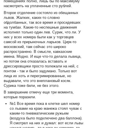
помещениях полно, лишь бы по максимуму
насмотреть на уплаченные сто рублей.
Второе отделение состояло из обещанных
львов. Жалких, каких-то словно
обдолбанных, так все время и просидевших
на тумбах. Какие-то неспешные движения
исполнял только один лев. Сурик, что ли. У
них у всех номера были как у торговцев
самсой из прирыночных ларьков. Цирк-то
московский, там сейчас это широко
распространено. В смысле, кавказские
имена. Модно. И еще что-то делала львица,
но потом она отказалась вставать и
дрессировщики просто полежали на ней, с
понтом - так и было задумано. Только вот
лица их хоть и перегримированные, но
выдавали, что это внеплановый косяк.
Сурика тоже били, не без этого.
В завершение отмечу еще три момента,
которые поразили.
№1 Все время пока в клетке шел номер
со львами на краю манежа стоял чувак с
каким-то пневматическим ружьем
(воздуха было подключено два баллона).
Я смотрел на них и думал: вот если львы
начнут шалить, то в кого он стрелять-то