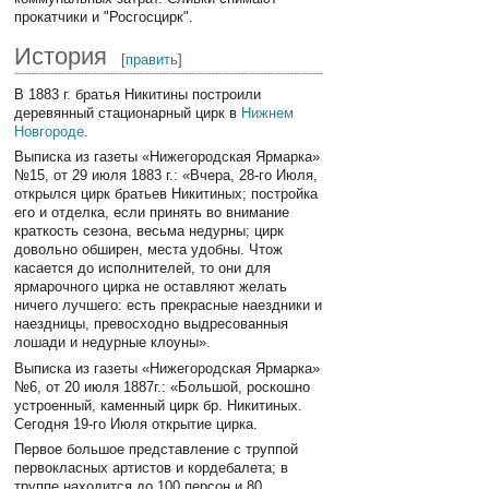
прокатчики и "Росгосцирк".
История
[
править
]
В 1883 г. братья Никитины построили
деревянный стационарный цирк в
Нижнем
Новгороде
.
Выписка из газеты «Нижегородская Ярмарка»
№15, от 29 июля 1883 г.: «Вчера, 28-го Июля,
открылся цирк братьев Никитиных; постройка
его и отделка, если принять во внимание
краткость сезона, весьма недурны; цирк
довольно обширен, места удобны. Чтож
касается до исполнителей, то они для
ярмарочного цирка не оставляют желать
ничего лучшего: есть прекрасные наездники и
наездницы, превосходно выдресованныя
лошади и недурные клоуны».
Выписка из газеты «Нижегородская Ярмарка»
№6, от 20 июля 1887г.: «Большой, роскошно
устроенный, каменный цирк бр. Никитиных.
Сегодня 19-го Июля открытие цирка.
Первое большое представление с труппой
первокласных артистов и кордебалета; в
труппе находится до 100 персон и 80