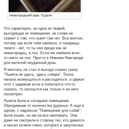
Нижегородский цирк. Пудели
Что характерно, ни одна из тварей,
выходящая из помещения, ни слова не
скажет о том, что львят там нет. Все молчат,
потому как если тебя наебали, а товарища
твоего - нет, то ты уже вроде как не
нижегородец, а лох. Если же наебали всех,
то никто не лох. Просто в Нижнем Новгороде
для жителей неудачный день.
Я молчать не стал и выходя сказал сразу:
"Львята не здесь, здесь собаки". Толпа
начала возмущаться и расходиться, а циркач
этот с шариком если и попытался что-то
сказать, то заткнулся как только я на него
посмотрел.
Львята были в соседнем помещении.
Обалдевшие от количества дурачья. А еще в
одном, с надписью "Помещение для собак",
были кошки, но им на все наплевать. Они
даже не смотрели в сторону тех, кто давился
и нюхал всякое говно, которого в закулисных