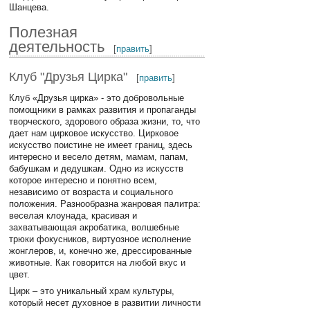
Шанцева.
Полезная
деятельность
[
править
]
Клуб "Друзья Цирка"
[
править
]
Клуб «Друзья цирка» - это добровольные
помощники в рамках развития и пропаганды
творческого, здорового образа жизни, то, что
дает нам цирковое искусство. Цирковое
искусство поистине не имеет границ, здесь
интересно и весело детям, мамам, папам,
бабушкам и дедушкам. Одно из искусств
которое интересно и понятно всем,
независимо от возраста и социального
положения. Разнообразна жанровая палитра:
веселая клоунада, красивая и
захватывающая акробатика, волшебные
трюки фокусников, виртуозное исполнение
жонглеров, и, конечно же, дрессированные
животные. Как говорится на любой вкус и
цвет.
Цирк – это уникальный храм культуры,
который несет духовное в развитии личности