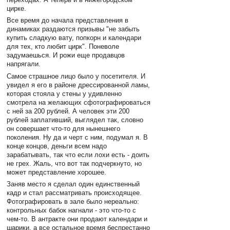
цирке.
Все время до начала представления в
динамиках раздаются призывы "не забыть
купить сладкую вату, попкорн и календари
для тех, кто любит цирк". Поневоле
задумаешься. И рожи еще продавцов
напрягали.
Самое страшное лицо было у посетителя. И
увидел я его в районе дрессированной ламы,
которая стояла у стены у удивленно
смотрела на желающих сфотографироваться
с ней за 200 рублей. А человек эти 200
рублей заплативший, выглядел так, словно
он совершает что-то для нынешнего
поколения. Ну да и черт с ним, подумал я. В
конце концов, деньги всем надо
зарабатывать, так что если лохи есть - доить
не грех. Жаль, что вот так подчеркнуто, но
может представление хорошее.
Заняв место я сделал один единственный
кадр и стал рассматривать происходящее.
Фотографировать в зале было нереально:
контрольных бабок нагнали - это что-то с
чем-то. В антракте они продают календари и
шарики, а все остальное время беспрестанно