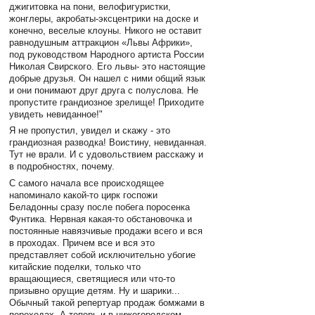
джигитовка на пони, велофигуристки,
жонглеры, акробаты-эксцентрики на доске и
конечно, веселые клоуны. Никого не оставит
равнодушным аттракцион «Львы Африки»,
под руководством Народного артиста России
Николая Свирского. Его львы- это настоящие
добрые друзья. Он нашел с ними общий язык
и они понимают друг друга с полуслова. Не
пропустите грандиозное зрелище! Приходите
увидеть невиданное!"
Я не пропустил, увидел и скажу - это
грандиозная разводка! Воистину, невиданная.
Тут не врали. И с удовольствием расскажу и
в подробностях, почему.
С самого начала все происходящее
напоминало какой-то цирк госпожи
Беладонны сразу после побега поросенка
Фунтика. Нервная какая-то обстановочка и
постоянные навязчивые продажи всего и вся
в проходах. Причем все и вся это
представляет собой исключительно убогие
китайские поделки, только что
вращающиеся, светящиеся или что-то
призывно орущие детям. Ну и шарики...
Обычный такой репертуар продаж бомжами в
переходах. А теперь и в нижегородском