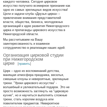
каждого человека. Сегодня цирковое
искусство получило всемирное признание как
одно из самых зрелищных видов искусства!
Цели и задачи клуба «Друзья цирка» –
привлечение внимания представителей
власти, общества, бизнеса, молодежных
организаций к идее развития Нижегородского
цирка и пропаганды циркового искусства в
Нижегородской области.
Мы рассчитываем на Вашу
заинтересованность и взаимное
сотрудничество в реализации наших идей.
Организация цирковой студии
при Нижегородском
цирке
[
править
]
Цирк – одно из воспоминаний детства,
манящая атмосфера праздника, веселья,
смешные клоуны и невероятные, зрелищные
трюки. "Уроки циркового исскуства" -
волшебный и увлекательный подарок. Это не
просто возможность заглянуть на "цирковую
кухню", но и научиться выполнять сложные
трюки, стать королем воздуха или
повелителем предметов. Невероятное