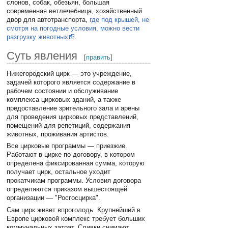
слонов, собак, обезьян, большая
современная ветлечебница, хозяйственный
двор для автотранспорта,
где под крышей, не
смотря на погодные условия, можно вести
разгрузку животных
.
Суть явления
[
править
]
Нижегородский цирк — это учреждение,
задачей которого является содержание в
рабочем состоянии и обслуживание
комплекса цирковых зданий, а также
предоставление зрительного зала и арены
для проведения цирковых представлений,
помещений для репетиций, содержания
животных, проживания артистов.
Все цирковые программы — приезжие.
Работают в цирке по договору, в котором
определена фиксированная сумма, которую
получает цирк, остальное уходит
прокатчикам программы. Условия договора
определяются приказом вышестоящей
организации — "Росгосцирка".
Сам цирк живет впроголодь. Крупнейший в
Европе цирковой комплекс требует больших
коммунальных затрат. Сливки снимают