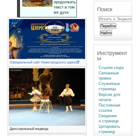
продолжать
текст в том
Поиск
же духе
Инструмент
ы
Официальный сайт Нижегородского цирка
Ссылки сюда
Связанные
правки
Служебные
страницы
Версия для
печати
Постоянная
ссылка
Сведения
о странице
Цитировать
Дрессированый медведь
страницу