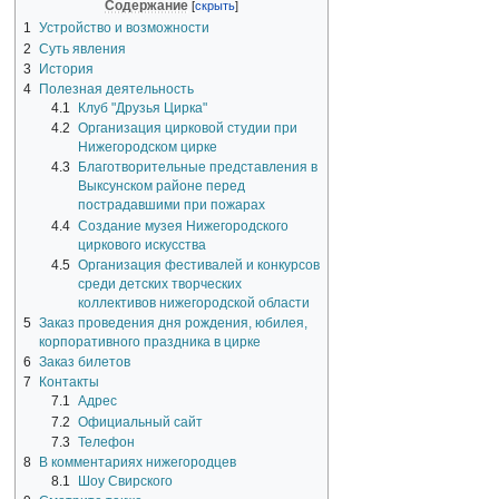
Содержание
1
Устройство и возможности
2
Суть явления
3
История
4
Полезная деятельность
4.1
Клуб "Друзья Цирка"
4.2
Организация цирковой студии при
Нижегородском цирке
4.3
Благотворительные представления в
Выксунском районе перед
пострадавшими при пожарах
4.4
Создание музея Нижегородского
циркового искусства
4.5
Организация фестивалей и конкурсов
среди детских творческих
коллективов нижегородской области
5
Заказ проведения дня рождения, юбилея,
корпоративного праздника в цирке
6
Заказ билетов
7
Контакты
7.1
Адрес
7.2
Официальный сайт
7.3
Телефон
8
В комментариях нижегородцев
8.1
Шоу Свирского