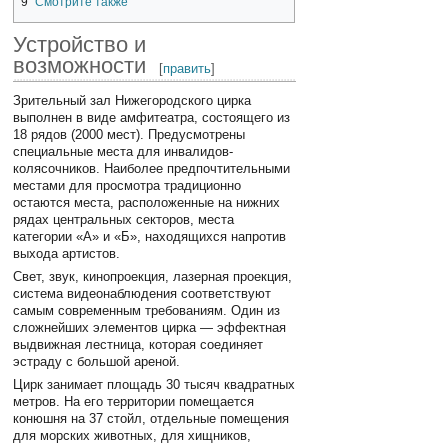
9
Смотрите также
Устройство и
возможности
[
править
]
Зрительный зал Нижегородского цирка
выполнен в виде амфитеатра, состоящего из
18 рядов (2000 мест). Предусмотрены
специальные места для инвалидов-
колясочников. Наиболее предпочтительными
местами для просмотра традиционно
остаются места, расположенные на нижних
рядах центральных секторов, места
категории «А» и «Б», находящихся напротив
выхода артистов.
Свет, звук, кинопроекция, лазерная проекция,
система видеонаблюдения соответствуют
самым современным требованиям. Один из
сложнейших элементов цирка — эффектная
выдвижная лестница, которая соединяет
эстраду с большой ареной.
Цирк занимает площадь 30 тысяч квадратных
метров. На его территории помещается
конюшня на 37 стойл, отдельные помещения
для морских животных, для хищников,