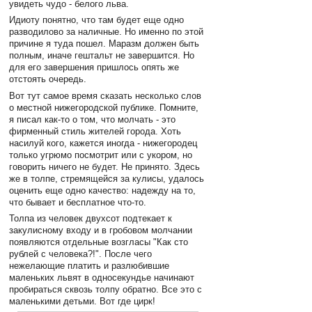
увидеть чудо - белого льва.
Идиоту понятно, что там будет еще одно
разводилово за наличные. Но именно по этой
причине я туда пошел. Маразм должен быть
полным, иначе гештальт не завершится. Но
для его завершения пришлось опять же
отстоять очередь.
Вот тут самое время сказать несколько слов
о местной нижегородской публике. Помните,
я писал как-то о том, что молчать - это
фирменный стиль жителей города. Хоть
насилуй кого, кажется иногда - нижегородец
только угрюмо посмотрит или с укором, но
говорить ничего не будет. Не принято. Здесь
же в толпе, стремящейся за кулисы, удалось
оценить еще одно качество: надежду на то,
что бывает и бесплатное что-то.
Толпа из человек двухсот подтекает к
закулисному входу и в гробовом молчании
появляются отдельные возгласы "Как сто
рублей с человека?!". После чего
нежелающие платить и разлюбившие
маленьких львят в односекундье начинают
пробираться сквозь толпу обратно. Все это с
маленькими детьми. Вот где цирк!