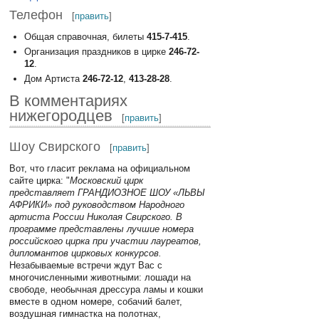
Телефон
[
править
]
Общая справочная, билеты
415-7-415
.
Организация праздников в цирке
246-72-
12
.
Дом Артиста
246-72-12
,
413-28-28
.
В комментариях
нижегородцев
[
править
]
Шоу Свирского
[
править
]
Вот, что гласит реклама на официальном
сайте цирка: "
Московский цирк
представляет ГРАНДИОЗНОЕ ШОУ «ЛЬВЫ
АФРИКИ» под руководством Народного
артиста России Николая Свирского. В
программе представлены лучшие номера
российского цирка при участии лауреатов,
дипломантов цирковых конкурсов.
Незабываемые встречи ждут Вас с
многочисленными животными: лошади на
свободе, необычная дрессура ламы и кошки
вместе в одном номере, собачий балет,
воздушная гимнастка на полотнах,