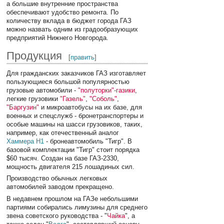
а большие внутренние пространства
обеспечивают удобство ремонта. По
количеству вклада в бюджет города ГАЗ
можно назвать одним из градообразующих
предприятий Нижнего Новгорода.
Продукция
[
править
]
Для гражданских заказчиков ГАЗ изготавляет
пользующиеся большой популярностью
грузовые автомобили -
"полуторки"-газики
,
легкие грузовики
"Газель"
,
"Соболь"
,
"Баргузин"
и микроавтобусы на их базе, для
военных и спецслужб - бронетранспортеры и
особые машины на шасси грузовиков, таких,
например, как отечественный аналог
Хаммера H1
- бронеавтомобиль "Тигр". В
базовой комплектации "Тигр" стоит порядка
$60 тысяч. Создан на базе ГАЗ-2330,
мощность двигателя 215 лошадиных сил.
Производство обычных легковых
автомобилей заводом прекращено.
В недавнем прошлом на ГАЗе небольшими
партиями собирались лимузины для среднего
звена советского руководства - "
Чайка
", а