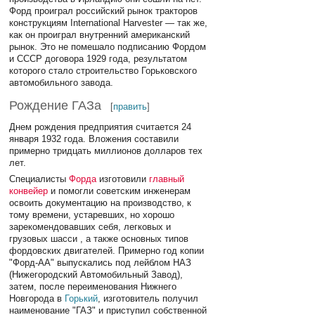
Форд проиграл российский рынок тракторов
конструкциям International Harvester — так же,
как он проиграл внутренний американский
рынок. Это не помешало подписанию Фордом
и СССР договора 1929 года, результатом
которого стало строительство Горьковского
автомобильного завода.
Рождение ГАЗа
[
править
]
Днем рождения предприятия считается 24
января 1932 года. Вложения составили
примерно тридцать миллионов долларов тех
лет.
Специалисты
Форда
изготовили
главный
конвейер
и помогли советским инженерам
освоить документацию на производство, к
тому времени, устаревших, но хорошо
зарекомендовавших себя, легковых и
грузовых шасси , а также основных типов
фордовских двигателей. Примерно год копии
"Форд-АА" выпускались под лейблом НАЗ
(Нижегородский Автомобильный Завод),
затем, после переименования Нижнего
Новгорода в
Горький
, изготовитель получил
наименование "ГАЗ" и приступил собственной