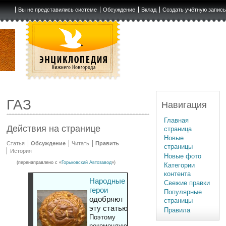
Вы не представились системе
Обсуждение
Вклад
Создать учётную запис
ГАЗ
Навигация
Главная
Действия на странице
страница
Новые
Статья
Обсуждение
Читать
Править
страницы
История
Новые фото
(перенаправлено с «
Горьковский Автозавод
»)
Категории
контента
Народные
Свежие правки
герои
Популярные
одобряют
страницы
эту статью
Правила
Поэтому
рекомендуют