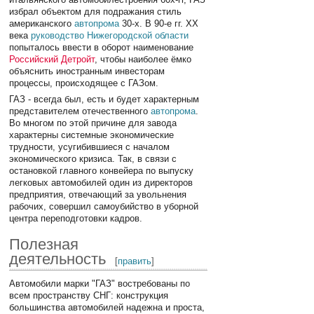
избрал объектом для подражания стиль
американского
автопрома
30-х. В 90-е гг. XX
века
руководство Нижегородской области
попыталось ввести в оборот наименование
Российский Детройт
, чтобы наиболее ёмко
объяснить иностранным инвесторам
процессы, происходящее с ГАЗом.
ГАЗ - всегда был, есть и будет характерным
представителем отечественного
автопрома
.
Во многом по этой причине для завода
характерны системные экономические
трудности, усугибившиеся с началом
экономического кризиса. Так, в связи с
остановкой главного конвейера по выпуску
легковых автомобилей один из директоров
предприятия, отвечающий за увольнения
рабочих, совершил самоубийство в уборной
центра переподготовки кадров.
Полезная
деятельность
[
править
]
Автомобили марки "ГАЗ" востребованы по
всем пространству СНГ: конструкция
большинства автомобилей надежна и проста,