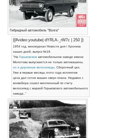
Гибридный автомобиль "Волга"
{{#video:youtube| dYRLA-_rW7c | 250 }}
1954 год, киножурнал Новости дня / Хроника
наших дней, выпуск №19.
"На
Горьковском
автомобильном заводе имени
Молотова выпускаются не только автомашины,
но и дорожные велосипеды
. Сборочный цех.
Уже в первые месяцы этого года коллектив
цеха дал сотни машин сверх плана. Недавно с
конвейера сошел миллионный по счету
велосипед с маркой Горьковского автомобильного
завода.."