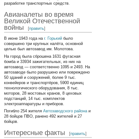
разработке транспортных средств.
Авианалеты во время
Великой Отечественной
войны
[
править
]
В июне 1943 года на
г. Горький
было
совершено три крупных налёта, основной
целью был автозавод им. Молотова.
На город была сброшена 1631 фугасная
бомба и 33934 зажигательных, из них на
автозавод — соответственно 1095 и 2493. На
автозаводе было разрушено или повреждено
50 зданий и сооружений, более 9 тыс.
конвейеров и транспортёров, 5900 единиц
технологического оборудования, 8 тыс.
моторов, 28 мостовых кранов, 8 цеховых
подстанций, 14 тыс. комплектов
электроаппаратуры и приборов.
Погибло 254 жителя
Автозаводского района
и
28 бойцов ПВО, ранено 492 жителей и 27
бойцов.
Интересные факты
[
править
]