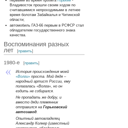
первыми во время пробега
Горький
-
Владивосток прошли своим ходом по
считавшимися непроходимыми в летнее
время болотам Забайкалья и Читинской
области;
автомобиль ГАЗ-66 первым в РСФСР стал
обладателем государственного знака
качества.
Воспоминания разных
лет
[
править
]
1980-е
[
править
]
История происхождения моей
«Волги»
проста. Мой дядя –
народный артист России, ему
полагалась «Волга», но он
ездить не собирался.
Не пропадать же добру, и
вместо дяди племянник
отправился на
Горьковский
автозавод
.
Опытный автовладелец
Александр Колкер (известный