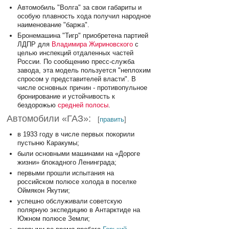
Автомобиль "Волга" за свои габариты и
особую плавность хода получил народное
наименование "баржа".
Бронемашина "Тигр" приобретена партией
ЛДПР для
Владимира Жириновского
с
целью инспекций отдаленных частей
России. По сообщению пресс-служба
завода, эта модель пользуется "неплохим
спросом у представителей власти". В
числе основных причин - противопульное
бронирование и устойчивость к
бездорожью
средней полосы
.
Автомобили «ГАЗ»:
[
править
]
в 1933 году в числе первых покорили
пустыню Каракумы;
были основными машинами на «Дороге
жизни» блокадного Ленинграда;
первыми прошли испытания на
российском полюсе холода в поселке
Оймякон Якутии;
успешно обслуживали советскую
полярную экспедицию в Антарктиде на
Южном полюсе Земли;