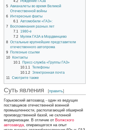
4.2
Рождение ГАЗа
5
Авианалеты во время Великой
Отечественной войны
6
Интересные факты
6.1
Автомобили «ГАЗ»:
7
Воспоминания разных лет
7.1
1980-е
7.2
Муляж ГАЗА в Мордвинцево
8
Остальные крупнейшие представители
отечественного автопрома
9
Полезные ссылки
10
Контакты
10.1
Пресс-служба «Группы ГАЗ»
10.1.1
Телефоны
10.1.2
Электронная почта
11
Смотрите также
Суть явления
[
править
]
Горьковский автозавод - один из ведущих
поставщиков отечественной военной
промышленности, располагающий обширной
производственной базой, не склонной
модернизации. В отличие от
Волжского
автозавода
, опирающегося на опыт
итальянского автомобилестроения 60х-гг, ГАЗ