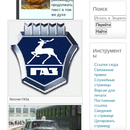
продолжать
Поиск
текст в том
же духе
Инструмент
ы
Ссылки сюда
Связанные
правки
Служебные
страницы
Версия для
печати
Логотип ГАЗа
Постоянная
ссылка
Сведения
о странице
Цитировать
страницу