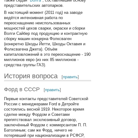
также седан "
Волга
", составлявший основу
представительских автопарков.
В настоящий момент (2011 год) на заводе
ведётся интензивная работа по
переоснащению неиспользованных
мощностей цехов сварки, окраски и сборки
Волги Сайбер под продукцию и контрактную
сборку машин концерна Фолксваген
(конкретно Шкоды Йетти, Шкоды Октавия и
Фолксвагена Джета). Объём
капиталовложений в это переоснащение - 190
миллионов евро (из них 85 миллионов -
средства группы ГАЗ).
История вопроса
[
править
]
Форд в СССР
[
править
]
Первые контакты представителей Советской
России с менеджерами Ford в Детройте
состоялись весной 1919. Некоторое время
сделке между Фордом и Советами
препятствовал эксклюзивный договор,
заключённый Фордом с коммерсантом П. П.
Батолиным; сам же Форд, ничего не
потерявший при национализации в РСФСР,