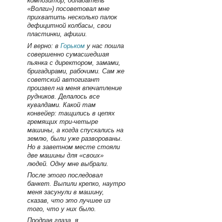
композитор, обладатель
«Волги») посоветовал мне
прихватить несколько палок
дефицитной колбасы, свои
пластинки, афиши.
И верно: в
Горьком
у нас пошла
совершенно сумасшедшая
пьянка с директором, замами,
бригадирами, рабочими. Сам же
советский автогигант
произвел на меня впечатление
рудников. Делалось все
кувалдами. Какой там
конвейер: тащились в цепях
гремящих три-четыре
машины, а когда спускались на
землю, были уже разворованы.
Но в заветном месте стояли
две машины для «своих»
людей. Одну мне выбрали.
После этого последовал
банкет. Выпили крепко, наутро
меня засунули в машину,
сказав, что это лучшее из
того, что у них было.
Продрав глаза, я