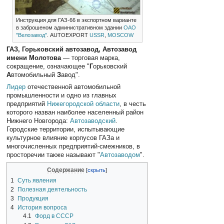
Инструкция для ГАЗ-66 в экспортном варианте
в заброшеном административном здании
ОАО
"Велозавод"
. AUTOEXPORT
USSR
,
MOSCOW
ГАЗ, Горьковский автозавод, Автозавод
имени Молотова
— торговая марка,
сокращение, означающее "
Г
орьковский
А
втомобильный
З
авод".
Лидер
отечественной автомобильной
промышленности и одно из главных
предприятий
Нижегородской области
, в честь
которого назван наиболее населенный район
Нижнего Новгорода:
Автозаводский
.
Городские территории, испытывающие
культурное влияние корпусов ГАЗа и
многочисленных предприятий-смежников, в
просторечии также называют "
Автозаводом
".
Содержание
1
Суть явления
2
Полезная деятельность
3
Продукция
4
История вопроса
4.1
Форд в СССР