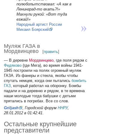
полюбопытствовал: «А как в
Ленинград-то ехать?!»
Махнули рукой: «Вот туда
езжай!»
Народный артист России
Михаил Боярский
Муляж ГАЗА в
Мордвинцево
[
править
]
— В деревне
Мордвинцево
, где поля рядом с
Федяково
(где Мега), во время войны 1941-
1945 построили на полях огромный муляж
ГАЗА. Из фанеры и стекла, якобы чтобы
спутать немцев, когда они пытались
бомбить
ГАЗ
, который работал на оборонку. Бомбы
падали и на деревню и рядом, в те времена
наши молодые тогда бабушки с детьми
прятались в погребах. Все со слов.
Griljash
, Городской форум
ННРУ
,
28.01.2012 в 01:42:41
.
Остальные крупнейшие
представители