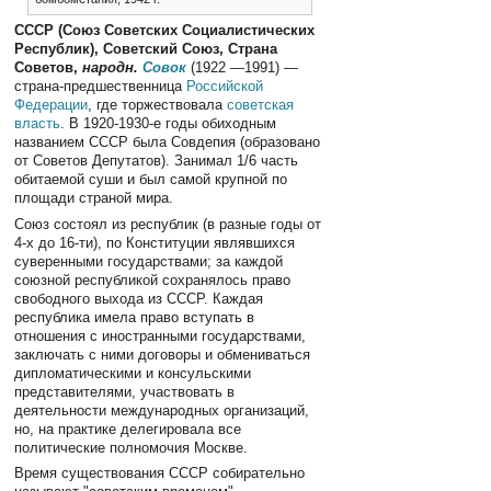
СССР (Союз Советских Социалистических
Республик), Советский Союз, Страна
Советов,
народн.
Совок
(1922 —1991) —
страна-предшественница
Российской
Федерации
, где торжествовала
советская
власть
. В 1920-1930-е годы обиходным
названием СССР была Совдепия (образовано
от Советов Депутатов). Занимал 1/6 часть
обитаемой суши и был самой крупной по
площади страной мира.
Союз состоял из республик (в разные годы от
4-х до 16-ти), по Конституции являвшихся
суверенными государствами; за каждой
союзной республикой сохранялось право
свободного выхода из СССР. Каждая
республика имела право вступать в
отношения с иностранными государствами,
заключать с ними договоры и обмениваться
дипломатическими и консульскими
представителями, участвовать в
деятельности международных организаций,
но, на практике делегировала все
политические полномочия Москве.
Время существования СССР собирательно