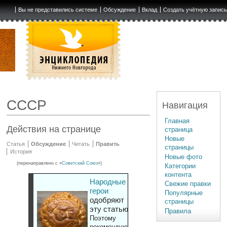
Вы не представились системе
Обсуждение
Вклад
Создать учётную запис
СССР
Навигация
Главная
Действия на странице
страница
Новые
Статья
Обсуждение
Читать
Править
страницы
История
Новые фото
(перенаправлено с «
Советский Союз
»)
Категории
контента
Народные
Свежие правки
герои
Популярные
одобряют
страницы
эту статью
Правила
Поэтому
рекомендуют