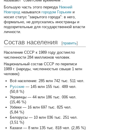
называют "советским временем".
Большую часть этого периода
Нижний
Новгород
назывался
городом Горьким
и
носил статус "закрытого города": в него,
формально, не допускались иностранцы и
подозрительные для государственной власти
личности.
Состав населения
[
править
]
Население СССР к 1989 году достингло
численности 284 миллионов человек.
Национальный состав СССР по переписи
1989 г. (народы, численностью свыше 1 млн
человек):
Всё население: 285 млн 742 тыс. 511 чел.
Русские
— 145 млн 155 тыс. 489 чел.
(50,8 %)
Украинцы — 44 млн 186 тыс. 006 чел.
(15,46 %)
Узбеки — 16 млн 697 тыс. 825 чел.
(5,84 %)
Белорусы — 10 млн 036 тыс. 251 чел.
(3,51 %)
Казахи — 8 млн 135 тыс. 818 чел. (2,85 %)