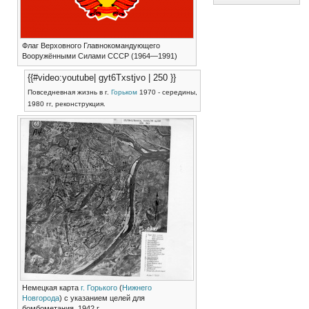
Флаг Верховного Главнокомандующего
Вооружёнными Силами СССР (1964—1991)
{{#video:youtube| gyt6Txstjvo | 250 }}
Повседневная жизнь в г.
Горьком
1970 - середины,
1980 гг, реконструкция.
Немецкая карта
г. Горького
(
Нижнего
Новгорода
) с указанием целей для
бомбометания, 1942 г.