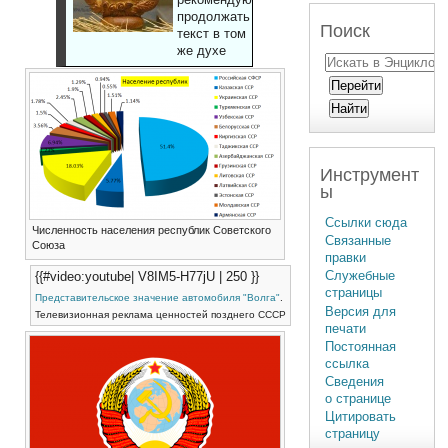
продолжать
Поиск
текст в том
же духе
Инструмент
ы
Ссылки сюда
Численность населения республик Советского
Связанные
Союза
правки
Служебные
{{#video:youtube| V8IM5-H77jU | 250 }}
страницы
Представительское значение
автомобиля "Волга"
.
Версия для
Телевизионная реклама ценностей позднего СССР
печати
Постоянная
ссылка
Сведения
о странице
Цитировать
страницу