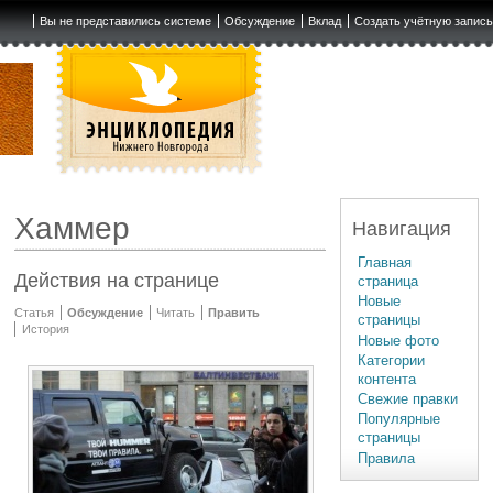
Вы не представились системе
Обсуждение
Вклад
Создать учётную запис
Хаммер
Навигация
Главная
Действия на странице
страница
Новые
Статья
Обсуждение
Читать
Править
страницы
История
Новые фото
Категории
контента
Свежие правки
Популярные
страницы
Правила