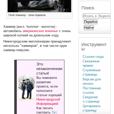
Поиск
Твой Хаммер - твои правила
Хаммер (англ. hummer - молоток) -
автомобиль
американских военных
с очень
широкой колеей на дизельном ходу.
Нижегородским миллионерам принадлежит
Инструмент
несколько "хаммеров", в том числе один
ы
хаммер-лимузин.
Ссылки сюда
Связанные
Это
правки
незаконченная
Служебные
статья!
страницы
Вы поможете
Версия для
развитию
печати
проекта, если
Постоянная
пополните
ссылка
статью хорошей
Сведения
Нижегородской
о странице
Информацией
.
Цитировать
Как писать
страницу
смотреть
Тут
.