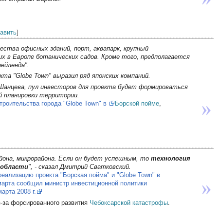
равить
]
ества офисных зданий, порт, аквапарк, крупный
х в Европе ботанических садов. Кроме того, предполагается
ейленда".
та "Globe Town" выразил ряд японских компаний.
Шанцева, пул инвесторов для проекта будет формироваться
й планировки территории.
троительства города "Globe Town" в
Борской пойме
,
она, микрорайона. Если он будет успешным, то
технология
 области
", - сказал Дмитрий Сватковский.
реализацию проекта "Борская пойма" и "Globe Town" в
марта сообщил министр инвестиционной политики
арта 2008 г.
-за форсированного развития
Чебоксарской катастрофы
.