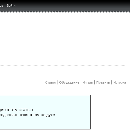
сь
Войти
Статья
Обсуждение
Читать
Править
История
ряют эту статью
одолжать текст в том же духе