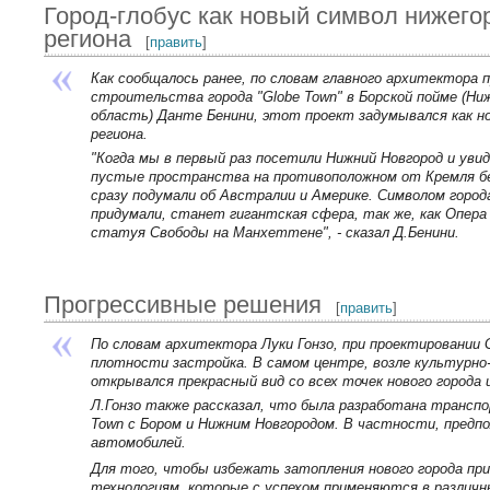
Город-глобус как новый символ нижего
региона
[
править
]
Как сообщалось ранее, по словам главного архитектора 
строительства города "Globe Town" в Борской пойме (Ни
область) Данте Бенини, этот проект задумывался как н
региона.
"Когда мы в первый раз посетили Нижний Новгород и уви
пустые пространства на противоположном от Кремля бе
сразу подумали об Австралии и Америке. Символом горо
придумали, станет гигантская сфера, так же, как Опера 
статуя Свободы на Манхеттене", - сказал Д.Бенини.
Прогрессивные решения
[
править
]
По словам архитектора Луки Гонзо, при проектировании 
плотности застройка. В самом центре, возле культурно-д
открывался прекрасный вид со всех точек нового города 
Л.Гонзо также рассказал, что была разработана транспо
Town с Бором и Нижним Новгородом. В частности, пред
автомобилей.
Для того, чтобы избежать затопления нового города при
технологиям, которые с успехом применяются в различн