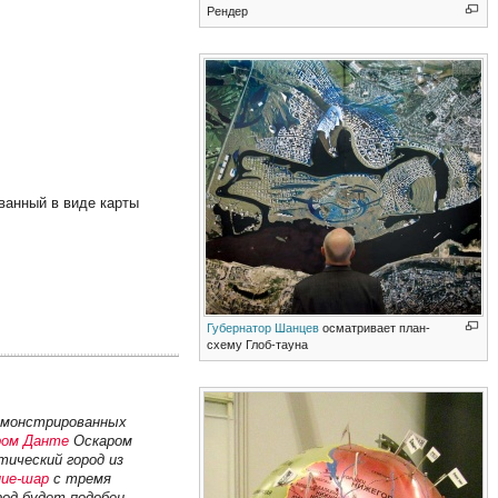
Рендер
ованный в виде карты
Губернатор Шанцев
осматривает план-
схему Глоб-тауна
демонстрированных
ром Данте
Оскаром
ический город из
ние-шар
с тремя
род будет подобен