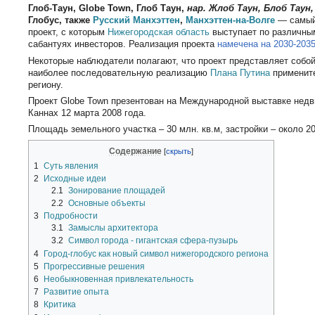
Глоб-Таун, Globe Town, Глоб Таун,
нар. Жлоб Таун, Блоб Таун,
Глобус, также
Русский Манхэттен
,
Манхэттен-на-Волге
— самый
проект, с которым
Нижегородская область
выступает по различны
сабантуях инвесторов. Реализация проекта
намечена на 2030-2035
Некоторые наблюдатели полагают, что проект представляет собой 
наиболее последовательную реализацию
Плана Путина
примените
региону.
Проект Globe Town презентован на Международной выставке нед
Каннах 12 марта 2008 года.
Площадь земельного участка – 30 млн. кв.м, застройки – около 20
Содержание
1
Суть явления
2
Исходные идеи
2.1
Зонирование площадей
2.2
Основные объекты
3
Подробности
3.1
Замыслы архитектора
3.2
Символ города - гигантская сфера-пузырь
4
Город-глобус как новый символ нижегородского региона
5
Прогрессивные решения
6
Необыкновенная привлекательность
7
Развитие опыта
8
Критика