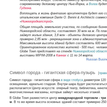
современному деловому центру Нью-Йорка, а
Волга
будет
Гудзона
.
Воплощать в жизнь фантазию архитектора будет его со
итальянская компания Dante O. Benini & Architects совме
«
Нижегородкапстрой
».
Общая площадь земельного участка, по сообщению бизне
Нижегородской области, составляет 30 млн кв.м. По плану
займут жилые здания, 3,8 млн - объекты делового центра,
примерно 2,85 млн - рекреационная зона и административ
Максимальная высота зданий будет составлять 600 мет
Ориентировочное количество жителей - 500 тыс. челове
Globe Town представят на стенде
Нижегородской област
выставки MIPIM-2008 в
Каннах
с 11 по 14 марта.
Russian Busine
Символ города - гигантская сфера-пузырь
[
прав
Символ города - гигантская сфера
в виде глобуса
диаметром 120 
освещенная, идеально гладкая. Внутри шара будет располагаться
располагается Центр искусств: оперный театр, библиотека, кинотеа
многочисленные магазины, которые займут несколько этажей.
В Globe Town разместится центр
международной торговли - три
м
. В то же время высота основных зданий составит примерно 250