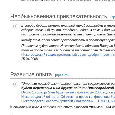
Необыкновенная привлекательность
[
п
В городе будет, помимо плотной жилой застройки и множ
оздоровительный центр, стадион и один из самых больши
построить огромный развлекательный центр типа "Дисн
Между тем, свою заинтересованность в реализации проек
По словам губернатора Нижегородской области Валерия 
только после того, как будет разработан план детально
Нижегородский градостроительный совет одобрил проект с
25.04.2008
Развитие опыта
[
править
]
"Это наш первый опыт строительства современного рай
будет перенесена и на другие районы Нижегородской
Около 1 трлн. рублей будет инвестировано до 2030 года в 
Нижегородской области. Об этом на пресс-конференции 5 
Нижегородской области Дмитрий Сватковский - НТА-НН, 6 м
К сожалению объем полученного опыта оказался минимальным из