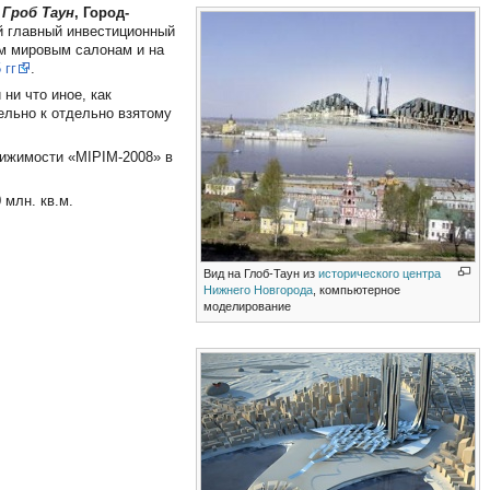
 Гроб Таун
, Город-
 главный инвестиционный
м мировым салонам и на
 гг
.
ни что иное, как
льно к отдельно взятому
вижимости «MIPIM-2008» в
 млн. кв.м.
Вид на Глоб-Таун из
исторического центра
Нижнего Новгорода
, компьютерное
моделирование