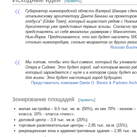
[
править
]
Губернатор нижегородской области Валерий Шанцев сдела
итальянскому архитектору Данте Бенини на проектирова
глобуса" (Globe Town), который вырастет рядом с Нижни
Архитектор уже представил первые эскизы. Согласно пр
представлять из себя мегаполис размером с Манхэттен,
Нью-Йорка. Предполагается, что его будет населять 500
столько нижегородцев, сколько мигрантов из других реги
Russian Busine
Мы хотим, чтобы это был символ, который бы узнавали 
Опера в Сиднее. Это будет город, над которым много раб
который зарождается с нуля и в котором сразу будет вс
для жизни. Это будет настоящий город будущего.
Представитель компании Dante O. Benini & Partners Archi
Зонирование площадей
[
править
]
жилая застройка – 9,5 тыс. кв. м. (50%), из них 70% - эконом –
класса, 10% - класса «люкс»;
деловой центр – 3,8 тыс. кв.м. (20%);
торговые развлекательные центры – 2,85 тыс. кв.м. (15%);
рекреационная зона и административные здания – 2,85 тыс. кв.