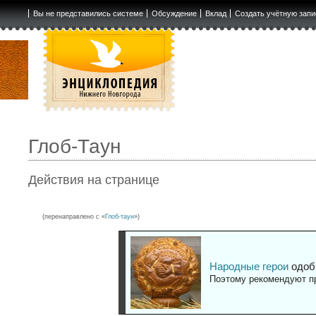
Вы не представились системе
Обсуждение
Вклад
Создать учётную запи
Глоб-Таун
Действия на странице
(перенаправлено с «
Глоб-таун
»)
Народные герои
одоб
Поэтому рекомендуют пр