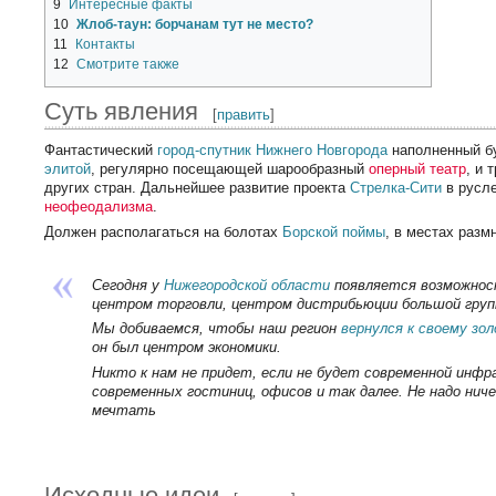
9
Интересные факты
10
Жлоб-таун: борчанам тут не место?
11
Контакты
12
Смотрите также
Суть явления
[
править
]
Фантастический
город-спутник
Нижнего Новгорода
наполненный 
элитой
, регулярно посещающей шарообразный
оперный театр
, и 
других стран. Дальнейшее развитие проекта
Стрелка-Сити
в русл
неофеодализма
.
Должен располагаться на болотах
Борской поймы
, в местах разм
Сегодня у
Нижегородской области
появляется возможно
центром торговли, центром дистрибьюции большой груп
Мы добиваемся, чтобы наш регион
вернулся к своему зо
он был центром экономики.
Никто к нам не придет, если не будет современной инф
современных гостиниц, офисов и так далее. Не надо ниче
мечтать
Исходные идеи