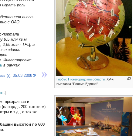
 играть роль
бственная англо-
стно с ОАО
с-портала
 9,5 млн кв.м.
 2,85 млн - ТРЦ, а
ные здания.
ров.
к. Инвестпроект
и
в рамках
ss (r), 05.03.2008
Глобус Нижегородской области
. XV-я
выставка "Россия Единая"
ить
]
м, прозрачная и
 (площадь 200 тыс.кв.м)
тры и т.д., а так же
 башни высотой по 600
 м.