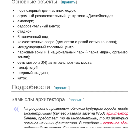
Основные объекты
[
править
]
порт озерный для частных лодок;
огромный развлекательный центр типа «Диснейленда»;
аквапарк;
оздоровительный центр;
стадион;
ботанический сад;
искусственные озера (для связи с рекой сетью каналов);
международный торговый центр;
парковые зоны и 1 национальный парк («парка мира», организ
земли);
сеть метро и 3(4) автотранспортных моста;
гольф-клуб;
ледовый стадион;
каток.
Подробности
[
править
]
Замыслы архитектора
[
править
]
На рисунках с примерным обликом будущего города, про
эксцентричным (как его назвала газета WSJ)
архитекто
Бенини, предстает то ли инопланетный, то ли футурист
романов научных фантастов. В середине –
огромное зда
небоскребами вокруг. Согласно замыслу архитектора, го