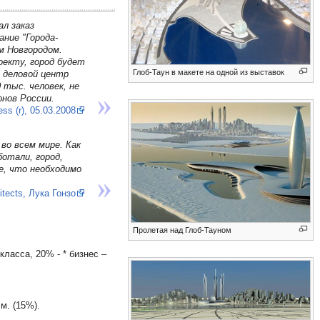
л заказ
ние "Города-
м Новгородом.
оекту, город будет
Глоб-Таун в макете на одной из выставок
 деловой центр
 тыс. человек, не
онов России.
ss (r), 05.03.2008
во всем мире. Как
отали, город,
е, что необходимо
tects, Лука Гонзо
Пролетая над Глоб-Тауном
 класса, 20% - * бизнес –
м. (15%).