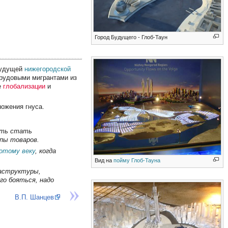
Город Будущего - Глоб-Таун
будущей
нижегородской
трудовыми мигрантами из
е
глобализации
и
ножения гнуса.
сть стать
пы товаров.
лотому веку
, когда
Вид на
пойму Глоб-Тауна
раструктуры,
го бояться, надо
В.П. Шанцев