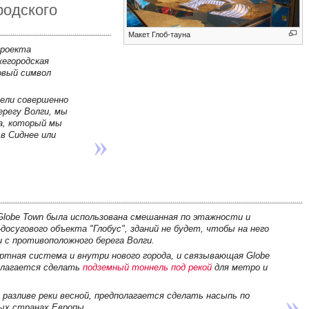
родского
Макет Глоб-тауна
проекта
жегородская
овый символ
дели совершенно
регу Волги, мы
да, который мы
в Сиднее или
Globe Town была использована смешанная по этажности и
осугового объекта "Глобус", зданий не будет, чтобы на него
и с противоположного берега Волги.
ртная система и внутри нового города, и связывающая Globe
полагается сделать
подземный тоннель под рекой
для метро и
 разливе реки весной, предполагается сделать насыпь по
ых странах Европы.