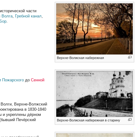
 исторической части
и Волга
,
Гребной канал
,
 Бор
.
Верхне-Волжская набережная
и Пожарского
до
Сенной
 Волги, Верхне-Волжский
роектирована в 1830-1840
ны и укреплены дёрном
(бывший Печёрский
Верхне-Волжская набережная в старину