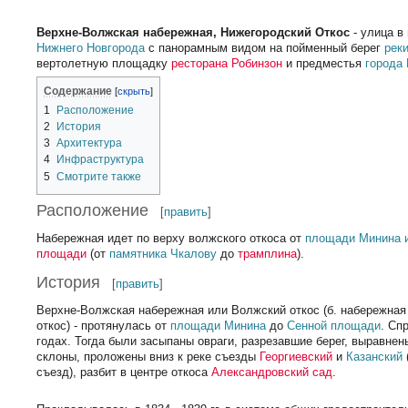
Верхне-Волжская набережная, Нижегородский Откос
- улица в
Нижнего Новгорода
с панорамным видом на пойменный берег
рек
вертолетную площадку
ресторана Робинзон
и предместья
города
Содержание
1
Расположение
2
История
3
Архитектура
4
Инфраструктура
5
Смотрите также
Расположение
[
править
]
Набережная идет по верху волжского откоса от
площади Минина 
площади
(от
памятника
Чкалову
до
трамплина
).
История
[
править
]
Верхне-Волжская набережная или Волжский откос (б. набережная
откос) - протянулась от
площади Минина
до
Сенной площади
. Сп
годах. Тогда были засыпаны овраги, разрезавшие берег, выравне
склоны, проложены вниз к реке съезды
Георгиевский
и
Казанский
съезд), разбит в центре откоса
Александровский сад
.