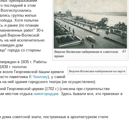
льных преобразований
го последней в этом
у Волгиспускались
гались группы жилых
лобода. Хотя попытки
ь и ранее (по планам
 назначенных работ" 30-х
ющей Верхне-Волжской
ть на ней исключительно
возведен дом
цо" города со стороны
Верхне-Волжская набережная в советское
время
вержден в 1835 г. Работы
839 г. полотно
м возле Георгиевской башни кремля
Верхне-Волжская набережная на карте
место памятника
В.Чкалову
), у самой
 на ней здания городского театра (не осуществлено).
й Георгиевской церкви (1702 г.) (снесена при строительстве
мым местом отдыха
нижегородцев
. Здесь бывали все, кто приезжал в
и дома советской знати, построенные в архитектурном стиле