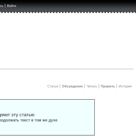
сь
Войти
Статья
Обсуждение
Читать
Править
История
ряют эту статью
одолжать текст в том же духе