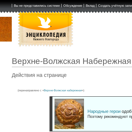
Вы не представились системе
Обсуждение
Вклад
Создать учётную запи
Верхне-Волжская Набережная
Действия на странице
(перенаправлено с «
Верхне-Волжская набережная
»)
Народные герои
одоб
Поэтому рекомендуют пр