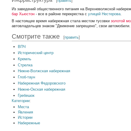
Инфраструктура
[
править
]
Из заведений общественного питания на Верхневолжской набер
бар Хьюстон
- все в районе перекрестка с
улицей Нестерова
.
В настоящее время набережная стала местом тусовки
золотой м
автовладельцев знаком "Движение запрещено", свои автомобили.
Смотрите также
[
править
]
ВПЧ
Исторический центр
Кремль
Стрелка
Нижне-Волжская набережная
Глоб-таун
Набережная Федоровского
Нижне-Окская набережная
Гребешок
Категории
:
Места
Явления
Истории
Набережные