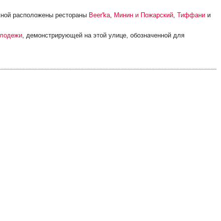
ежной расположены рестораны
Beer'ka
,
Минин и Пожарский
,
Тиффани
и
олодежи
, демонстрирующей на этой улице, обозначенной для