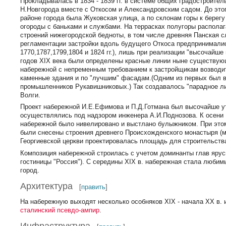
Прокладывалась в 1834 - 1839 гг. в системе общих градостроите
Н.Новгорода вместе с Откосом и Александровским садом. До это
районе города была Жуковская улица, а по склонам горы к берег
огороды с баньками и службами. На террасках полугоры распола
строений нижегородской бедноты, в том числе древняя Панская с
регламентации застройки вдоль будущего Откоса предпринималис
1770,1787,1799,1804 и 1824 гг.), лишь при реализации "высочайше
годов XIX века были определены красные линии ныне существу
набережной с непременным требованием к застройщикам возводи
каменные здания и по "лучшим" фасадам.(Одним из первых был 
промышленников Рукавишниковых.) Так создавалось "парадное ли
Волги.
Проект набережной И.Е.Ефимова и П.Д.Готмана был высочайше ут
осуществлялись под надзором инженера А.И.Поднозова. К осени 1
набережной было нивелировано и выстлано булыжником. При это
были снесены строения древнего Происхожденского монастыря (
Георгиевской церкви проектировалась площадь для строительства
Композиция набережной строилась с учетом доминанты глав ярусно
гостиницы "Россия"). С середины XIX в. набережная стала люби
город.
Архитектура
[
править
]
На набережную выходят несколько особняков XIX - начала XX в. 
сталинский псевдо-ампир
.