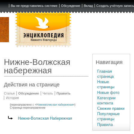
Вы не представились системе
Обсуждение
Вклад
Создать учётную запис
Нижне-Волжская
Навигация
набережная
Главная
страница
Новые
Действия на странице
страницы
Новые фото
Статья
Обсуждение
Читать
Править
Категории
История
контента
(перенаправлено с «
Нижневолжская набережная
»)
Свежие правки
Страница-перенаправление
Популярные
Перенаправление на:
Нижне-Волжская Набережная
страницы
Правила