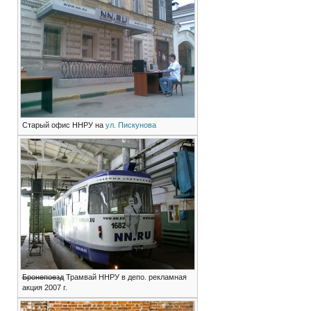
Старый офис ННРУ на
ул. Пискунова
Бронепоезд
Трамвай ННРУ в депо. рекламная
акция 2007 г.