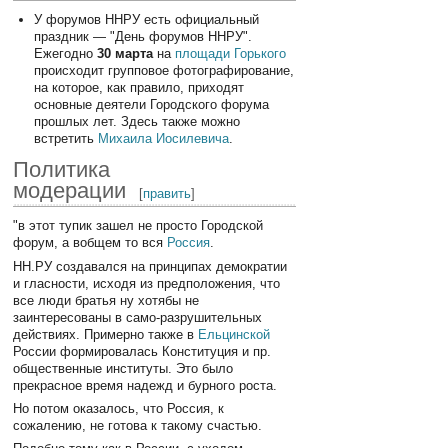
У форумов ННРУ есть официальный
праздник — "День форумов ННРУ".
Ежегодно
30 марта
на
площади Горького
происходит групповое фотографирование,
на которое, как правило, приходят
основные деятели Городского форума
прошлых лет. Здесь также можно
встретить
Михаила Иосилевича
.
Политика
модерации
[
править
]
"в этот тупик зашел не просто Городской
форум, а вобщем то вся
Россия
.
НН.РУ создавался на принципах демократии
и гласности, исходя из предположения, что
все люди братья ну хотябы не
заинтересованы в само-разрушительных
действиях. Примерно также в
Ельцинской
России формировалась Конституция и пр.
общественные институты. Это было
прекрасное время надежд и бурного роста.
Но потом оказалось, что Россия, к
сожалению, не готова к такому счастью.