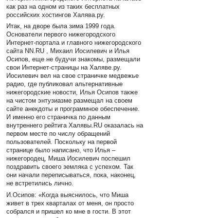
как раз на одном из таких бесплатных
российских хостингов Халява.ру.
Итак, на дворе была зима 1999 года.
Основатели первого нижегородского
Интернет-портала и главного нижегородского
сайта NN.RU , Михаил Иосилевич и Илья
Осипов, еще не будучи знакомы, размещали
свои Интернет-страницы на Халяве.ру.
Иосилевич вел на свое страничке медвежье
радио, где публиковал альтернативные
нижегородские новости, Илья Осипов также
на чистом энтузиазме размещал на своем
сайте анекдоты и программное обеспечение.
И именно его страничка по данным
внутреннего рейтига Халявы.RU оказалась на
первом месте по числу обращений
пользователей. Поскольку на первой
странице было написано, что Илья –
нижегородец, Миша Иосилевич поспешил
поздравить своего земляка с успехом. Так
они начали переписываться, пока, наконец,
не встретились лично.
И.Осипов: «Когда выяснилось, что Миша
живет в трех кварталах от меня, он просто
собрался и пришел ко мне в гости. В этот