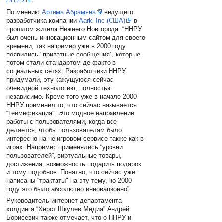
НН.РУ
.
По мнению
Артема Абрамяна
ведущего
разработчика компании
Aarki Inc (США)
в
прошлом жителя Нижнего Новгорода: “ННРУ
был очень инновационным сайтом для своего
времени, так например уже в 2000 году
появились "приватные сообщения", которые
потом стали стандартом де-факто в
социальных сетях. Разработчики ННРУ
придумали, эту кажущуюся сейчас
очевидной технологию, полностью
независимо. Кроме того уже в начале 2000
ННРУ применил то, что сейчас называется
“Геймификация". Это модное направление
работы с пользователями, когда все
делается, чтобы пользователям было
интересно на не игровом сервисе также как в
играх. Например применялись “уровни
пользователей”, виртуальные товары,
достижения, возможность подарить подарок
и тому подобное. Понятно, что сейчас уже
написаны “трактаты" на эту тему, но 2000
году это было абсолютно инновационно”.
Руководитель интернет департамента
холдинга “Хёрст Шкулев Медиа” Андрей
Борисевич также отмечает, что о ННРУ и