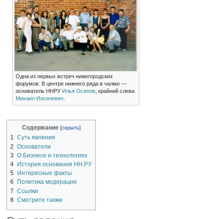
Одна из первых встреч нижегородских
форумов. В центре нижнего ряда в чалме —
основатель ННРУ
Илья Осипов
, крайний слева
Михаил Иосилевич
.
Содержание
1
Суть явления
2
Основатели
3
О Бизнесе и технологиях
4
История основания НН.РУ
5
Интересные факты
6
Политика модерации
7
Ссылки
8
Смотрите также