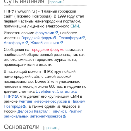
Суть явления
[
править
]
ННРУ ( www.nn.ru ) - "Главный городской
сайт" (Нижнего Новгорода). В 1999 году стал
первым частным нижегородским порталом,
получившим лицензию электронного
СМИ
.
Известен своими
форумами
, наиболее
известны
Городской форум
,
Технофорум
,
Автофорум
,
Жалобная книга
.
Сообщения на
Городском форуме
вызывают
наибольший общественный резонанс, так как
его отслеживают городские журналисты,
правоохранители и власти.
В настоящий момент ННРУ, крупнейший
нижегородский сайт, с самой высокой
посещаемостью. Более 2 млн уникальных
человек в месяц и около 600 тыс в неделю по
данным счетчика
LiveInternet:Статистика
ННРУ
, что делает его крупнейшим СМИ в
регионе
Рейтинг интернет-ресурсов в Нижнем
Новгороде
, а так-же одним из лидеров в
России
Деловой Квартал: Топ-лист. Рейтинг
региональных интернет-проектов
Основатели
[
править
]