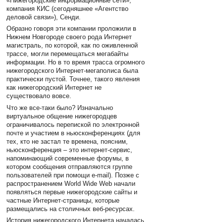
«Нижегородские информационные сети»,
компания КИС (сегодняшнее «Агентство
деловой связи»), Сенди.
Образно говоря эти компании проложили в
Нижнем Новгороде своего рода Интернет
магистраль, по которой, как по оживленной
трассе, могли перемещаться мегабайты
информации. Но в то время трасса огромного
нижегородского Интернет-мегаполиса была
практически пустой. Точнее, такого явления
как нижегородский Интернет не
существовало вовсе.
Что же все-таки было? Изначально
виртуальное общение нижегородцев
ограничивалось перепиской по электронной
почте и участием в ньюсконференциях (для
тех, кто не застал те времена, поясним,
ньюсконференция – это интернет-сервис,
напоминающий современные форумы, в
котором сообщения отправляются группе
пользователей при помощи e-mail). Позже с
распространением World Wide Web начали
появляться первые нижегородские сайты и
частные Интернет-страницы, которые
размещались на столичных веб-ресурсах.
История нижегородского Интернета началась