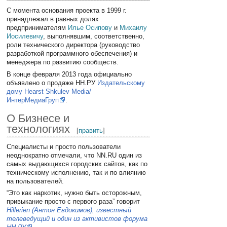
С момента основания проекта в 1999 г.
принадлежал в равных долях
предпринимателям
Илье Осипову
и
Михаилу
Иосилевичу
, выполнявшим, соответственно,
роли технического директора (руководство
разработкой программного обеспечения) и
менеджера по развитию сообществ.
В конце февраля 2013 года официально
объявлено о продаже НН.РУ
Издательскому
дому Hearst Shkulev Media/
ИнтерМедиаГруп
.
О Бизнесе и
технологиях
[
править
]
Специалисты и просто пользователи
неоднократно отмечали, что NN.RU один из
самых выдающихся городских сайтов, как по
техническому исполнению, так и по влиянию
на пользователей.
“Это как наркотик, нужно быть осторожным,
привыкание просто с первого раза” говорит
Hillerien (Антон Евдокимов), известный
телеведущий и один из активистов форума