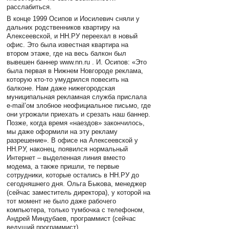
расслабиться.
В конце 1999 Осипов и Иосилевич сняли у
дальних родственников квартиру на
Алексеевской, и НН.РУ переехал в новый
офис. Это была известная квартира на
втором этаже, где на весь балкон был
вывешен баннер www.nn.ru . И. Осипов: «Это
была первая в Нижнем Новгороде реклама,
которую кто-то умудрился повесить на
балконе. Нам даже нижегородская
муниципальная рекламная служба прислала
e-mail’ом злобное неофициальное письмо, где
они угрожали приехать и срезать наш баннер.
Позже, когда время «наездов» закончилось,
мы даже оформили на эту рекламу
разрешение». В офисе на Алексеевской у
НН.РУ, наконец, появился нормальный
Интернет – выделенная линия вместо
модема, а также пришли, те первые
сотрудники, которые остались в НН.РУ до
сегодняшнего дня. Ольга Быкова, менеджер
(сейчас заместитель директора), у которой на
тот момент не было даже рабочего
компьютера, только тумбочка с телефоном,
Андрей Миндубаев, программист (сейчас
ведущий программист).