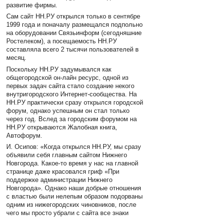
развитие фирмы.
Сам сайт НН.РУ открылся только в сентябре
1999 года и поначалу размещался подпольно
на оборудовании Связьинформ (сегодняшние
Ростелеком), а посещаемость НН.РУ
составляла всего 2 тысячи пользователей в
месяц.
Поскольку НН.РУ задумывался как
общегородской он-лайн ресурс, одной из
первых задач сайта стало создание некого
внутригородского Интернет-сообщества. На
НН.РУ практически сразу открылся городской
форум, однако успешным он стал только
через год. Вслед за городским форумом на
НН.РУ открываются Жалобная книга,
Автофорум.
И. Осипов: «Когда открылся НН.РУ, мы сразу
объявили себя главным сайтом Нижнего
Новгорода. Какое-то время у нас на главной
странице даже красовался гриф «При
поддержке администрации Нижнего
Новгорода». Однако наши добрые отношения
с властью были нелепым образом подорваны
одним из нижегородских чиновников, после
чего мы просто убрали с сайта все знаки