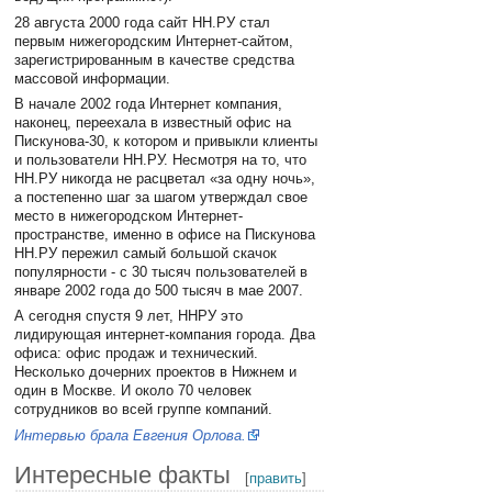
28 августа 2000 года сайт НН.РУ стал
первым нижегородским Интернет-сайтом,
зарегистрированным в качестве средства
массовой информации.
В начале 2002 года Интернет компания,
наконец, переехала в известный офис на
Пискунова-30, к котором и привыкли клиенты
и пользователи НН.РУ. Несмотря на то, что
НН.РУ никогда не расцветал «за одну ночь»,
а постепенно шаг за шагом утверждал свое
место в нижегородском Интернет-
пространстве, именно в офисе на Пискунова
НН.РУ пережил самый большой скачок
популярности - с 30 тысяч пользователей в
январе 2002 года до 500 тысяч в мае 2007.
А сегодня спустя 9 лет, ННРУ это
лидирующая интернет-компания города. Два
офиса: офис продаж и технический.
Несколько дочерних проектов в Нижнем и
один в Москве. И около 70 человек
сотрудников во всей группе компаний.
Интервью брала Евгения Орлова.
Интересные факты
[
править
]