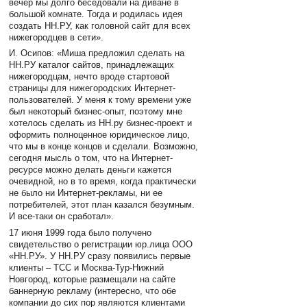
вечер мы долго беседовали на диване в
большой комнате. Тогда и родилась идея
создать НН.РУ, как головной сайт для всех
нижегородцев в сети».
И. Осипов: «Миша предложил сделать на
НН.РУ каталог сайтов, принадлежащих
нижегородцам, нечто вроде стартовой
страницы для нижегородских Интернет-
пользователей. У меня к тому времени уже
был некоторый бизнес-опыт, поэтому мне
хотелось сделать из НН.ру бизнес-проект и
оформить полноценное юридическое лицо,
что мы в конце концов и сделали. Возможно,
сегодня мысль о том, что на Интернет-
ресурсе можно делать деньги кажется
очевидной, но в то время, когда практически
не было ни Интернет-рекламы, ни ее
потребителей, этот план казался безумным.
И все-таки он сработал».
17 июня 1999 года было получено
свидетельство о регистрации юр.лица ООО
«НН.РУ». У НН.РУ сразу появились первые
клиенты – ТСС и Москва-Тур-Нижний
Новгород, которые размещали на сайте
баннерную рекламу (интересно, что обе
компании до сих пор являются клиентами