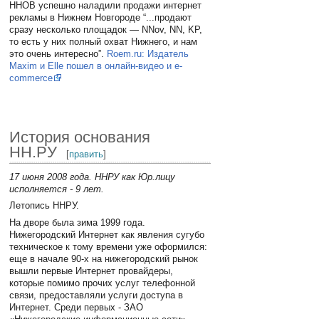
ННОВ успешно наладили продажи интернет
рекламы в Нижнем Новгороде “...продают
сразу несколько площадок — NNov, NN, KP,
то есть у них полный охват Нижнего, и нам
это очень интересно”.
Roem.ru: Издатель
Maxim и Elle пошел в онлайн-видео и e-
commerce
История основания
НН.РУ
[
править
]
17 июня 2008 года. ННРУ как Юр.лицу
исполняется - 9 лет.
Летопись ННРУ.
На дворе была зима 1999 года.
Нижегородский Интернет как явления сугубо
техническое к тому времени уже оформился:
еще в начале 90-х на нижегородский рынок
вышли первые Интернет провайдеры,
которые помимо прочих услуг телефонной
связи, предоставляли услуги доступа в
Интернет. Среди первых - ЗАО