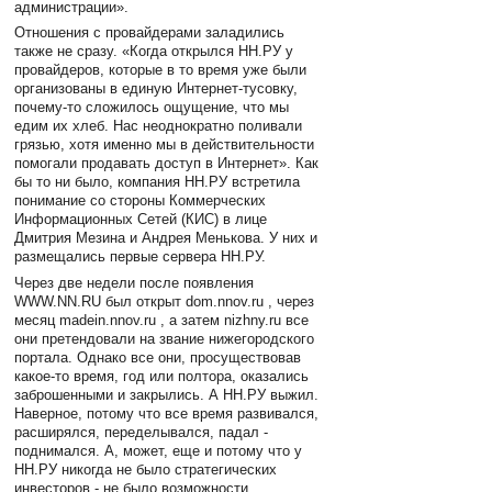
администрации».
Отношения с провайдерами заладились
также не сразу. «Когда открылся НН.РУ у
провайдеров, которые в то время уже были
организованы в единую Интернет-тусовку,
почему-то сложилось ощущение, что мы
едим их хлеб. Нас неоднократно поливали
грязью, хотя именно мы в действительности
помогали продавать доступ в Интернет». Как
бы то ни было, компания НН.РУ встретила
понимание со стороны Коммерческих
Информационных Сетей (КИС) в лице
Дмитрия Мезина и Андрея Менькова. У них и
размещались первые сервера НН.РУ.
Через две недели после появления
WWW.NN.RU был открыт dom.nnov.ru , через
месяц madein.nnov.ru , а затем nizhny.ru все
они претендовали на звание нижегородского
портала. Однако все они, просуществовав
какое-то время, год или полтора, оказались
заброшенными и закрылись. А НН.РУ выжил.
Наверное, потому что все время развивался,
расширялся, переделывался, падал -
поднимался. А, может, еще и потому что у
НН.РУ никогда не было стратегических
инвесторов - не было возможности