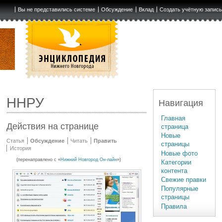
Вы не представились системе
Обсуждение
Вклад
Создать учётную запис
ННРУ
Навигация
Главная
Действия на странице
страница
Новые
Статья
Обсуждение
Читать
Править
страницы
История
Новые фото
(перенаправлено с «
Нижний Новгород Он-лайн
»)
Категории
контента
Свежие правки
Популярные
страницы
Правила