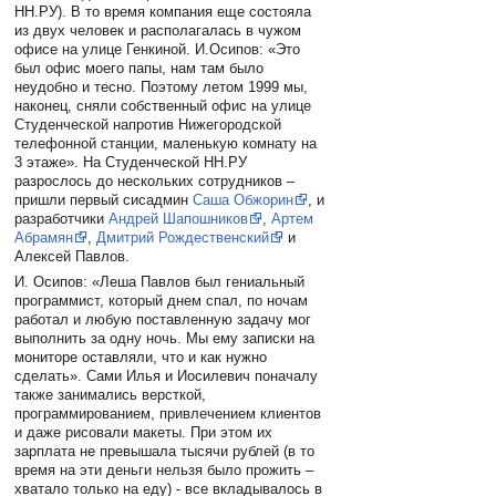
НН.РУ). В то время компания еще состояла
из двух человек и располагалась в чужом
офисе на улице Генкиной. И.Осипов: «Это
был офис моего папы, нам там было
неудобно и тесно. Поэтому летом 1999 мы,
наконец, сняли собственный офис на улице
Студенческой напротив Нижегородской
телефонной станции, маленькую комнату на
3 этаже». На Студенческой НН.РУ
разрослось до нескольких сотрудников –
пришли первый сисадмин
Саша Обжорин
, и
разработчики
Андрей Шапошников
,
Артем
Абрамян
,
Дмитрий Рождественский
и
Алексей Павлов.
И. Осипов: «Леша Павлов был гениальный
программист, который днем спал, по ночам
работал и любую поставленную задачу мог
выполнить за одну ночь. Мы ему записки на
мониторе оставляли, что и как нужно
сделать». Сами Илья и Иосилевич поначалу
также занимались версткой,
программированием, привлечением клиентов
и даже рисовали макеты. При этом их
зарплата не превышала тысячи рублей (в то
время на эти деньги нельзя было прожить –
хватало только на еду) - все вкладывалось в