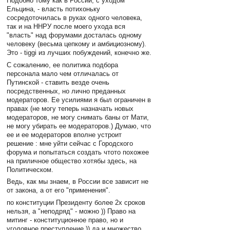
Подобно тому как в России, с уходом
Ельцина, - власть потихоньку
сосредоточилась в руках одного человека,
так и на ННРУ после моего ухода вся
"власть" над форумами досталась одному
человеку (весьма цепкому и амбициозному).
Это - tiggi из лучших побуждений, конечно же.
С сожалению, ее политика подбора
персонала мало чем отличалась от
Путинской - ставить везде очень
посредственных, но лично преданных
модераторов. Ее усилиями я был ограничен в
правах (не могу теперь назначать новых
модераторов, не могу снимать баны от Мати,
не могу убирать ее модераторов.) Думаю, что
ее и ее модераторов вполне устроит
решение : мне уйти сейчас с Городского
форума и попытаться создать чтото похожее
на приличное общество хотябы здесь, на
Политическом.
Ведь, как мы знаем, в России все зависит не
от закона, а от его "применения".
по конституции Президенту более 2х сроков
нельзя, а "неподряд" - можно )) Право на
митинг - конституционное право, но и
уголовное преступление )) да и множество