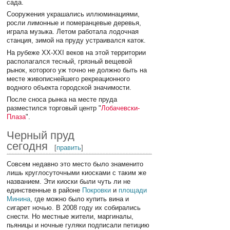
сада.
Сооружения украшались иллюминациями,
росли лимонные и померанцевые деревья,
играла музыка. Летом работала лодочная
станция, зимой на пруду устраивался каток.
На рубеже XX-XXI веков на этой территории
располагался тесный, грязный вещевой
рынок, которого уж точно не должно быть на
месте живописнейшего рекреационного
водного объекта городской значимости.
После сноса рынка на месте пруда
разместился торговый центр "
Лобачевски-
Плаза
".
Черный пруд
сегодня
[
править
]
Совсем недавно это место было знаменито
лишь круглосуточными киосками с таким же
названием. Эти киоски были чуть ли не
единственные в районе
Покровки
и
площади
Минина
, где можно было купить вина и
сигарет ночью. В 2008 году их собирались
снести. Но местные жители, маргиналы,
пьяницы и ночные гуляки подписали петицию