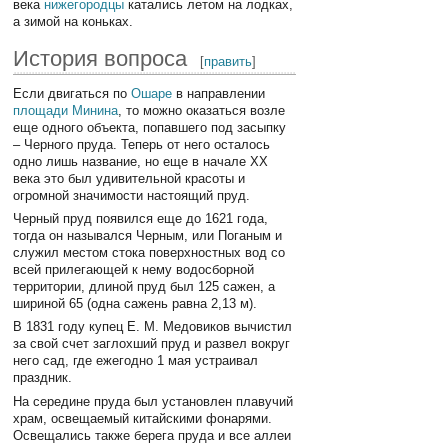
века
нижегородцы
катались летом на лодках,
а зимой на коньках.
История вопроса
[
править
]
Если двигаться по
Ошаре
в направлении
площади Минина
, то можно оказаться возле
еще одного объекта, попавшего под засыпку
– Черного пруда. Теперь от него осталось
одно лишь название, но еще в начале XX
века это был удивительной красоты и
огромной значимости настоящий пруд.
Черный пруд появился еще до 1621 года,
тогда он назывался Черным, или Поганым и
служил местом стока поверхностных вод со
всей прилегающей к нему водосборной
территории, длиной пруд был 125 сажен, а
шириной 65 (одна сажень равна 2,13 м).
В 1831 году купец Е. М. Медовиков вычистил
за свой счет заглохший пруд и развел вокруг
него сад, где ежегодно 1 мая устраивал
праздник.
На середине пруда был установлен плавучий
храм, освещаемый китайскими фонарями.
Освещались также берега пруда и все аллеи