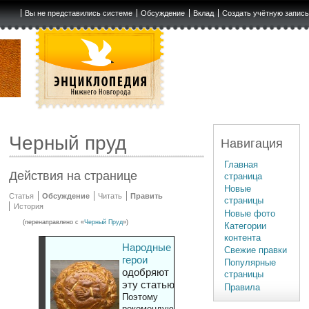
Вы не представились системе
Обсуждение
Вклад
Создать учётную запис
Черный пруд
Навигация
Главная
Действия на странице
страница
Новые
Статья
Обсуждение
Читать
Править
страницы
История
Новые фото
(перенаправлено с «
Черный Пруд
»)
Категории
контента
Народные
Свежие правки
герои
Популярные
одобряют
страницы
эту статью
Правила
Поэтому
рекомендуют