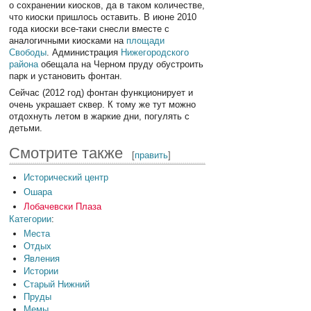
о сохранении киосков, да в таком количестве,
что киоски пришлось оставить. В июне 2010
года киоски все-таки снесли вместе с
аналогичными киосками на
площади
Свободы
. Администрация
Нижегородского
района
обещала на Черном пруду обустроить
парк и установить фонтан.
Сейчас (2012 год) фонтан функционирует и
очень украшает сквер. К тому же тут можно
отдохнуть летом в жаркие дни, погулять с
детьми.
Смотрите также
[
править
]
Исторический центр
Ошара
Лобачевски Плаза
Категории
:
Места
Отдых
Явления
Истории
Старый Нижний
Пруды
Мемы