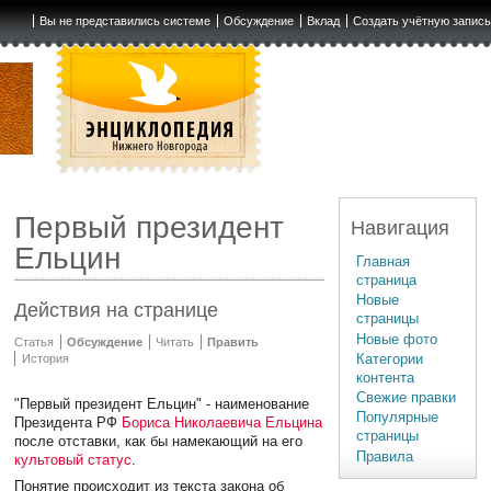
Вы не представились системе
Обсуждение
Вклад
Создать учётную запис
Первый президент
Навигация
Ельцин
Главная
страница
Новые
Действия на странице
страницы
Новые фото
Статья
Обсуждение
Читать
Править
Категории
История
контента
Свежие правки
"Первый президент Ельцин" - наименование
Популярные
Президента РФ
Бориса Николаевича Ельцина
страницы
после отставки, как бы намекающий на его
Правила
культовый статус
.
Понятие происходит из текста закона об