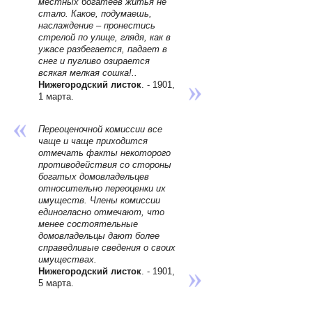
местных богатеев житья не
стало. Какое, подумаешь,
наслаждение – пронестись
стрелой по улице, глядя, как в
ужасе разбегается, падает в
снег и пугливо озирается
всякая мелкая сошка!..
Нижегородский листок
. - 1901,
1 марта.
Переоценочной комиссии все
чаще и чаще приходится
отмечать факты некоторого
противодействия со стороны
богатых домовладельцев
относительно переоценки их
имуществ. Члены комиссии
единогласно отмечают, что
менее состоятельные
домовладельцы дают более
справедливые сведения о своих
имуществах.
Нижегородский листок
. - 1901,
5 марта.