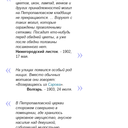
цветов, икон, лампад, венков и
других принадлежностей могил
на Петропавловском кладбище
не прекращаются. ... Воруют с
таких могил, которые
ограждены проволочными
сетками. Посадит кто-нибудь
перед обедней цветы, а уже
после обедни половины
посаженного нет.
Нижегородский листок
. - 1902,
17 мая.
На улицах появился особый род
нищих. Вместо обычных
мотивов они говорят:
«Возвращаюсь из
Сарова
».
Волгарь
. - 1903, 24 июля.
В Петропавловской церкви
сторожем совершено в
помещении, где хранилось
церковное имущество, гнусное
насилие над девушкой,
собиравшей милостыню.