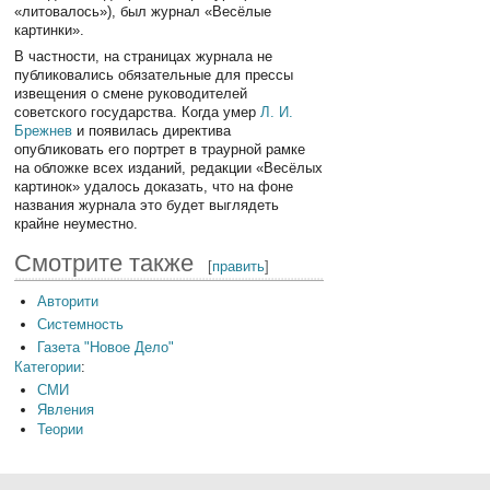
«литовалось»), был журнал «Весёлые
картинки».
В частности, на страницах журнала не
публиковались обязательные для прессы
извещения о смене руководителей
советского государства. Когда умер
Л. И.
Брежнев
и появилась директива
опубликовать его портрет в траурной рамке
на обложке всех изданий, редакции «Весёлых
картинок» удалось доказать, что на фоне
названия журнала это будет выглядеть
крайне неуместно.
Смотрите также
[
править
]
Авторити
Системность
Газета "Новое Дело"
Категории
:
СМИ
Явления
Теории