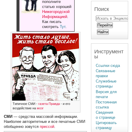
пополните
статью хорошей
Поиск
Нижегородской
Информацией
.
Как писать
смотреть
Тут
.
Инструмент
ы
Ссылки сюда
Связанные
правки
Служебные
страницы
Версия для
печати
Постоянная
Типичное СМИ -
газета Правда
- и его
ссылка
воздействие на
мозг
Сведения
СМИ
— средства массовой информации.
о странице
Наиболее авторитетные и все печатные СМИ
Цитировать
обобщенно зовутся
прессой
.
страницу