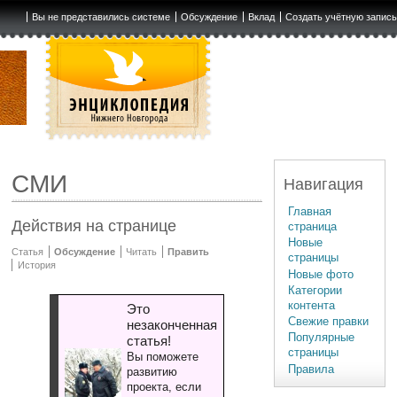
Вы не представились системе
Обсуждение
Вклад
Создать учётную запис
СМИ
Навигация
Главная
Действия на странице
страница
Новые
Статья
Обсуждение
Читать
Править
страницы
История
Новые фото
Категории
контента
Это
Свежие правки
незаконченная
Популярные
статья!
страницы
Вы поможете
Правила
развитию
проекта, если