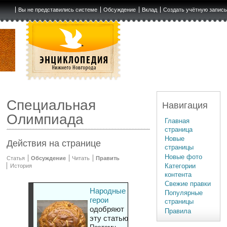
Вы не представились системе
Обсуждение
Вклад
Создать учётную запис
Специальная
Навигация
Олимпиада
Главная
страница
Новые
Действия на странице
страницы
Новые фото
Статья
Обсуждение
Читать
Править
Категории
История
контента
Свежие правки
Народные
Популярные
герои
страницы
одобряют
Правила
эту статью