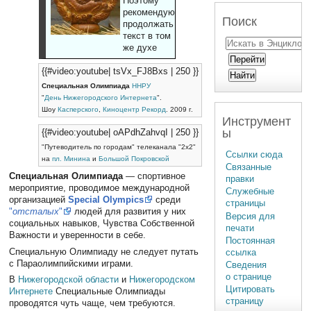
Поэтому
рекомендуют
Поиск
продолжать
текст в том
же духе
{{#video:youtube| tsVx_FJ8Bxs | 250 }}
Специальная Олимпиада
ННРУ
"
День Нижегородского Интернета
".
Шоу
Касперского
,
Киноцентр Рекорд
. 2009 г.
Инструмент
ы
{{#video:youtube| oAPdhZahvqI | 250 }}
"Путеводитель по городам" телеканала "2x2"
Ссылки сюда
на
пл. Минина
и
Большой Покровской
Связанные
Специальная Олимпиада
— спортивное
правки
мероприятие, проводимое международной
Служебные
организацией
Special Olympics
среди
страницы
"
отсталых
"
людей для развития у них
Версия для
социальных навыков, Чувства Собственной
печати
Важности и уверенности в себе.
Постоянная
Специальную Олимпиаду не следует путать
ссылка
с Параолимпийскими играми.
Сведения
о странице
В
Нижегородской области
и
Нижегородском
Цитировать
Интернете
Специальные Олимпиады
страницу
проводятся чуть чаще, чем требуются.