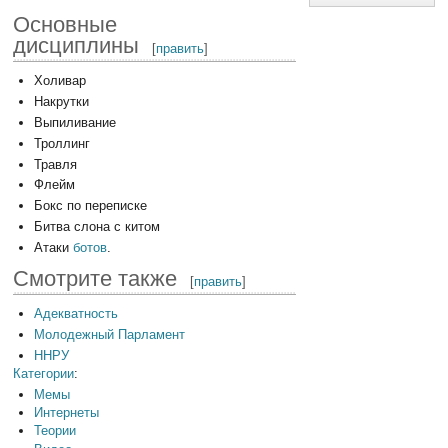
Основные
дисциплины
[
править
]
Холивар
Накрутки
Выпиливание
Троллинг
Травля
Флейм
Бокс по переписке
Битва слона с китом
Атаки
ботов
.
Смотрите также
[
править
]
Адекватность
Молодежный Парламент
ННРУ
Категории
:
Мемы
Интернеты
Теории