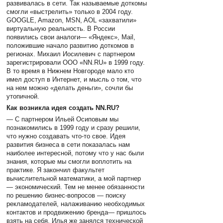
развивалась в сети. Так называемые доткомы
смогли «выстрелить» только в 2004 году.
GOOGLE, Amazon, MSN, AOL «захватили»
виртуальную реальность. В России
появились свои аналоги— «Яндекс», Mail,
положившие начало развитию доткомов в
регионах. Михаил Иосилевич с партнером
зарегистрировали ООО «NN.RU» в 1999 году.
В то время в Нижнем Новгороде мало кто
имел доступ в Интернет, и мысль о том, что
на нем можно «делать деньги», сочли бы
утопичной.
Как возникла идея создать NN.RU?
— С партнером Ильей Осиповым мы
познакомились в 1999 году и сразу решили,
что нужно создавать что-то свое. Идея
развития бизнеса в сети показалась нам
наиболее интересной, потому что у нас были
знания, которые мы смогли воплотить на
практике. Я закончил факультет
вычислительной математики, а мой партнер
— экономический. Тем не менее обязанности
по решению бизнес-вопросов — поиску
рекламодателей, налаживанию необходимых
контактов и продвижению бренда— пришлось
взять на себя. Илья же занялся технической