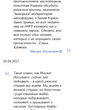
противостоять настойчивым
попыткам Корвина обсудить
реальные причины назначения
"мажорика" модератором
автофорума. к Банам Корвин
давно привык, но вот недавно
ему на ННРУ взломали ник и
поменяли пароль. Сделать это
мог только один человек,
который и не отрицает своей
причастности - Елена
Хромова.
Михаил Иосилевич
03.04.2017
Такие шавки, как Михаил
Иосилевич, сейчас лай
поднимут, - в какой ужасной
стране мы живём. Мы живём в
великой стране, но допустили
существование людей,
которые подзуживают,
склоняют и призывают к
насилию. Кустарные бомбы