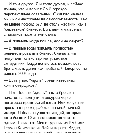
— И то и другое! Я и тогда думал, и сейчас
думаю, что интернет-СМИ гораздо
перспективнее остальных. С самого начала
мы были настроены на самоокупаемость. Тем
не менее подход был не столь жёсткий, как в
“серьёзном” бизнесе. Во главу угла всегда
ставились посетители сайта.
— А прибыль когда пошла, если не секрет?
— В первые годы прибыль полностью
реинвестировали в бизнес. Сначала мы
получали только зарплату, как все
сотрудники. Когда появилась возможность
брать часть денег как прибыль? Наверное, не
раньше 2004 года.
— Есть у вас “идолы” среди известных
компьютерщиков?
— Нет. Все эти “идолы” часто бросают
начатое на полпути, и ресурсы через
некоторое время загибаются. Или кочуют из
проекта в проект, работая на свой личный
имидж. Я больше уважаю людей, которые
хотя бы по 5-10 лет занимаются чем-то
одним. Таких, как Миша Гуревич из РБК или
Герман Клименко из Лайвинтернет. Видно,
что для них покинуть своё детище было бы