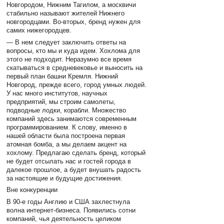
Новгородом, Нижним Тагилом, а москвичи
стабильно называют жителей Нижнего
новгородцами. Во-вторых, бренд нужен для
самих нижегородцев.
— В нем следует заключить ответы на
вопросы, кто мы и куда идем. Хохлома для
этого не подходит. Неразумно все время
скатываться в средневековье и выносить на
первый план башни Кремля. Нижний
Новгород, прежде всего, город умных людей.
У нас много институтов, научных
предприятий, мы строим самолеты,
подводные лодки, корабли. Множество
компаний здесь занимаются современным
программированием. К слову, именно в
нашей области была построена первая
атомная бомба, а мы делаем акцент на
хохлому. Предлагаю сделать бренд, который
не будет отсылать нас и гостей города в
далекое прошлое, а будет внушать радость
за настоящие и будущие достижения.
Вне конкуренции
В 90-е годы Англию и США захлестнула
волна интернет-бизнеса. Появились сотни
компаний, чья деятельность целиком