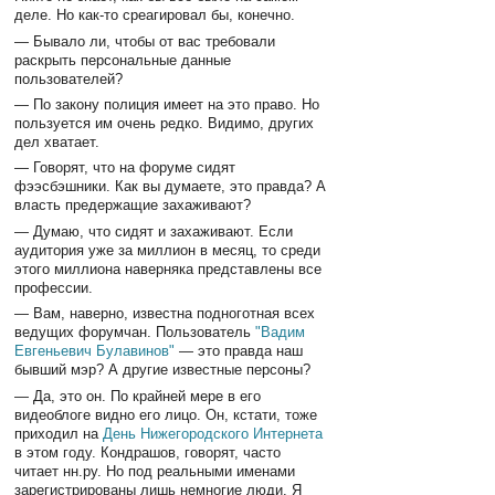
деле. Но как-то среагировал бы, конечно.
— Бывало ли, чтобы от вас требовали
раскрыть персональные данные
пользователей?
— По закону полиция имеет на это право. Но
пользуется им очень редко. Видимо, других
дел хватает.
— Говорят, что на форуме сидят
фээсбэшники. Как вы думаете, это правда? А
власть предержащие захаживают?
— Думаю, что сидят и захаживают. Если
аудитория уже за миллион в месяц, то среди
этого миллиона наверняка представлены все
профессии.
— Вам, наверно, известна подноготная всех
ведущих форумчан. Пользователь
"Вадим
Евгеньевич Булавинов"
— это правда наш
бывший мэр? А другие известные персоны?
— Да, это он. По крайней мере в его
видеоблоге видно его лицо. Он, кстати, тоже
приходил на
День Нижегородского Интернета
в этом году. Кондрашов, говорят, часто
читает нн.ру. Но под реальными именами
зарегистрированы лишь немногие люди. Я