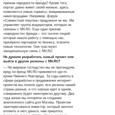
признак народности бренда? Кроме того,
портал давно живет своей жизнью, здесь
появляются новые сервисы, инициированные
нижегородцами. Например, форум
«Совместная покупка» придумали не мы. Им
управляет группа модераторов, которые не
связаны с NN.RU. Еще один признак
«народности» бренда— это тысячи людей,
которые нашли работу с помощью нас,
приобрели партнеров по бизнесу, освоили
новые технологии. Они чувствуют
эмоциональную связь с NN.RU.
Не думали разработать новый проект или
выйти в другие регионы с NN.RU?
— На мировое господство мы не претендуем,
вряд ли бренд NN.RU приживется где-то
кроме Нижнего Новгорода. За годы работы в
сфере разработки и продвижения интернет-
проектов мы поняли одно: все регионы нашей
страны разные, и что хорошо идет в одном,
совершенно будет неинтересно другому. Два
года жизни мы потеряли на создание
аналогичного сайта для Москвы. Проектом
заинтересовался инвестор, который захотел
вложить в него деньги, нам пришлось