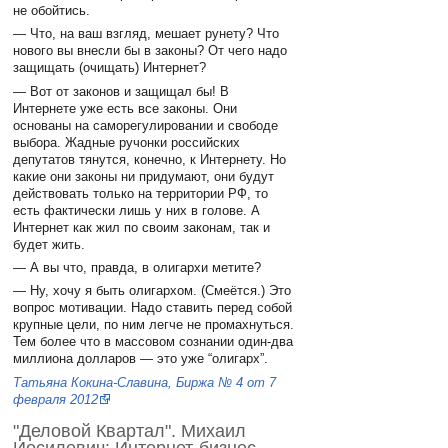
не обойтись.
— Что, на ваш взгляд, мешает рунету? Что
нового вы внесли бы в законы? От чего надо
защищать (очищать) Интернет?
— Вот от законов и защищал бы! В
Интернете уже есть все законы. Они
основаны на саморегулировании и свободе
выбора. Жадные ручонки российских
депутатов тянутся, конечно, к Интернету. Но
какие они законы ни придумают, они будут
действовать только на территории РФ, то
есть фактически лишь у них в голове. А
Интернет как жил по своим законам, так и
будет жить.
— А вы что, правда, в олигархи метите?
— Ну, хочу я быть олигархом. (Смеётся.) Это
вопрос мотивации. Надо ставить перед собой
крупные цели, по ним легче не промахнуться.
Тем более что в массовом сознании один-два
миллиона долларов — это уже “олигарх”.
Татьяна Кокина-Славина, Биржа № 4 от 7
февраля 2012
"Деловой Квартал". Михаил