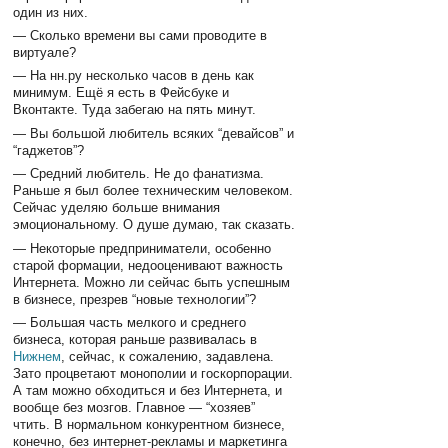
один из них.
— Сколько времени вы сами проводите в
виртуале?
— На нн.ру несколько часов в день как
минимум. Ещё я есть в Фейсбуке и
Вконтакте. Туда забегаю на пять минут.
— Вы большой любитель всяких “девайсов” и
“гаджетов”?
— Средний любитель. Не до фанатизма.
Раньше я был более техническим человеком.
Сейчас уделяю больше внимания
эмоциональному. О душе думаю, так сказать.
— Некоторые предприниматели, особенно
старой формации, недооценивают важность
Интернета. Можно ли сейчас быть успешным
в бизнесе, презрев “новые технологии”?
— Большая часть мелкого и среднего
бизнеса, которая раньше развивалась в
Нижнем
, сейчас, к сожалению, задавлена.
Зато процветают монополии и госкорпорации.
А там можно обходиться и без Интернета, и
вообще без мозгов. Главное — “хозяев”
чтить. В нормальном конкурентном бизнесе,
конечно, без интернет-рекламы и маркетинга