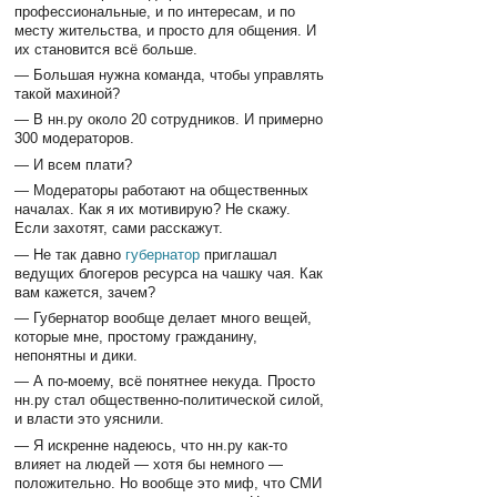
профессиональные, и по интересам, и по
месту жительства, и просто для общения. И
их становится всё больше.
— Большая нужна команда, чтобы управлять
такой махиной?
— В нн.ру около 20 сотрудников. И примерно
300 модераторов.
— И всем плати?
— Модераторы работают на общественных
началах. Как я их мотивирую? Не скажу.
Если захотят, сами расскажут.
— Не так давно
губернатор
приглашал
ведущих блогеров ресурса на чашку чая. Как
вам кажется, зачем?
— Губернатор вообще делает много вещей,
которые мне, простому гражданину,
непонятны и дики.
— А по-моему, всё понятнее некуда. Просто
нн.ру стал общественно-политической силой,
и власти это уяснили.
— Я искренне надеюсь, что нн.ру как-то
влияет на людей — хотя бы немного —
положительно. Но вообще это миф, что СМИ