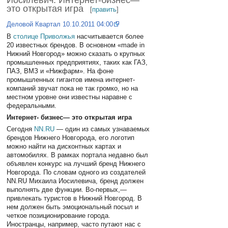
Иосилевич: Интернет-бизнес—
это открытая игра
[
править
]
Деловой Квартал 10.10.2011 04:00
В
столице Приволжья
насчитывается более
20 известных брендов. В основном «made in
Нижний Новгород» можно сказать о крупных
промышленных предприятиях, таких как ГАЗ,
ПАЗ, ВМЗ и «Нижфарм». На фоне
промышленных гигантов имена интернет-
компаний звучат пока не так громко, но на
местном уровне они известны наравне с
федеральными.
Интернет- бизнес— это открытая игра
Сегодня
NN.RU
— один из самых узнаваемых
брендов Нижнего Новгорода, его логотип
можно найти на дисконтных картах и
автомобилях. В рамках портала недавно был
объявлен конкурс на лучший бренд Нижнего
Новгорода. По словам одного из создателей
NN.RU Михаила Иосилевича, бренд должен
выполнять две функции. Во-первых,—
привлекать туристов в Нижний Новгород. В
нем должен быть эмоциональный посыл и
четкое позиционирование города.
Иностранцы, например, часто путают нас с