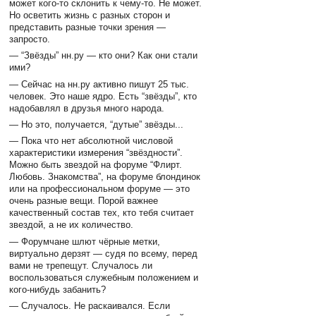
может кого-то склонить к чему-то. Не может.
Но осветить жизнь с разных сторон и
представить разные точки зрения —
запросто.
— “Звёзды” нн.ру — кто они? Как они стали
ими?
— Сейчас на нн.ру активно пишут 25 тыс.
человек. Это наше ядро. Есть “звёзды”, кто
надобавлял в друзья много народа.
— Но это, получается, “дутые” звёзды...
— Пока что нет абсолютной числовой
характеристики измерения “звёздности”.
Можно быть звездой на форуме “Флирт.
Любовь. Знакомства”, на форуме блондинок
или на профессиональном форуме — это
очень разные вещи. Порой важнее
качественный состав тех, кто тебя считает
звездой, а не их количество.
— Форумчане шлют чёрные метки,
виртуально дерзят — судя по всему, перед
вами не трепещут. Случалось ли
воспользоваться служебным положением и
кого-нибудь забанить?
— Случалось. Не раскаивался. Если