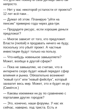
непросто.
— Нет у вас некоторой усталости от проекта?
12 лет всё-таки...
— Думал об этом. Планирую “уйти на
пенсию” примерно года через два-три.
— Продадите ресурс, если хорошие деньги
предложат?
— Многое зависит от того, кто предложит.
Власти (любой) я продавать ничего не буду,
поскольку это убьёт проект. А частные
инвестиции будут только на пользу.
— Что-нибудь новенькое замышляете?
Может, вообще в другой сфере?
— Пока не замышляю, но считаю, что в
интернете скоро будет новый передел сфер
влияния и рынка. Обязательно возникнет
“новый гугл” или “новый фейсбук”, который
захватит весь мир. Может, это и будет нн.ру.
(Смеётся.)
— Каковы изюминки нн.ру по сравнению с
порталами других городов?
— Это, конечно, наши форумы. У нас их
сейчас, наверно, под триста. Есть и