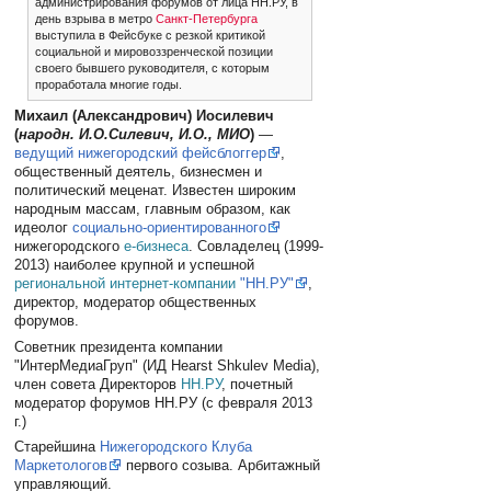
администрирования форумов от лица НН.РУ, в
день взрыва в метро
Санкт-Петербурга
выступила в Фейсбуке с резкой критикой
социальной и мировоззренческой позиции
своего бывшего руководителя, с которым
проработала многие годы.
Михаил (Александрович) Иосилевич
(
народн. И.О.Силевич, И.О., МИО
)
—
ведущий нижегородский фейсблоггер
,
общественный деятель, бизнесмен и
политический меценат. Известен широким
народным массам, главным образом, как
идеолог
социально-ориентированного
нижегородского
е-бизнеса
. Совладелец (1999-
2013) наиболее крупной и успешной
региональной интернет-компании
"НН.РУ"
,
директор, модератор общественных
форумов.
Советник президента компании
"ИнтерМедиаГруп" (ИД Hearst Shkulev Media),
член совета Директоров
НН.РУ
, почетный
модератор форумов НН.РУ (с февраля 2013
г.)
Старейшина
Нижегородского Клуба
Маркетологов
первого созыва. Арбитажный
управляющий.