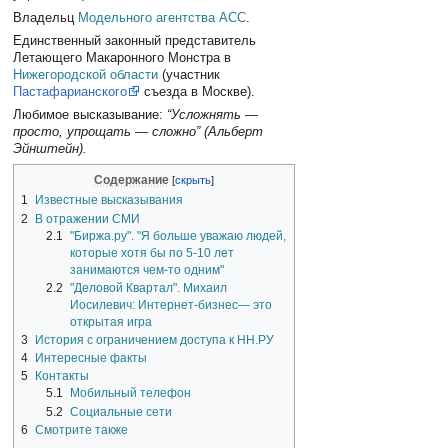
Владельц
Модельного агентства АСС
.
Единственный законный представитель
Летающего Макаронного Монстра в
Нижегородской области
(участник
Пастафарианского
съезда в Москве).
Любимое высказывание:
“Усложнять —
просто, упрощать — сложно” (Альберт
Эйнштейн).
Содержание
1
Известные высказывания
2
В отражении СМИ
2.1
"Биржа.ру". "Я больше уважаю людей,
которые хотя бы по 5-10 лет
занимаются чем-то одним"
2.2
"Деловой Квартал". Михаил
Иосилевич: Интернет-бизнес— это
открытая игра
3
История с ограничением доступа к НН.РУ
4
Интересные факты
5
Контакты
5.1
Мобильный телефон
5.2
Социальные сети
6
Смотрите также