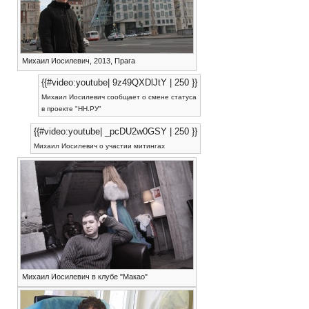
Михаил Иосилевич, 2013, Прага
{{#video:youtube| 9z49QXDlJtY | 250 }}
Михаил Иосилевич сообщает о смене статуса
в проекте "НН.РУ"
{{#video:youtube| _pcDU2w0GSY | 250 }}
Михаил Иосилевич о участии митингах
Михаил Иосилевич в клубе "Макао"