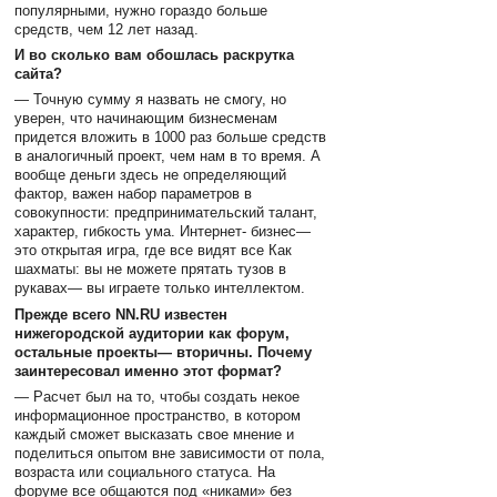
популярными, нужно гораздо больше
средств, чем 12 лет назад.
И во сколько вам обошлась раскрутка
сайта?
— Точную сумму я назвать не смогу, но
уверен, что начинающим бизнесменам
придется вложить в 1000 раз больше средств
в аналогичный проект, чем нам в то время. А
вообще деньги здесь не определяющий
фактор, важен набор параметров в
совокупности: предпринимательский талант,
характер, гибкость ума. Интернет- бизнес—
это открытая игра, где все видят все Как
шахматы: вы не можете прятать тузов в
рукавах— вы играете только интеллектом.
Прежде всего NN.RU известен
нижегородской аудитории как форум,
остальные проекты— вторичны. Почему
заинтересовал именно этот формат?
— Расчет был на то, чтобы создать некое
информационное пространство, в котором
каждый сможет высказать свое мнение и
поделиться опытом вне зависимости от пола,
возраста или социального статуса. На
форуме все общаются под «никами» без