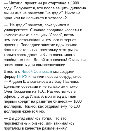
— Михаил, проект нн.ру стартовал в 1999
году. Получается, что после защиты диплома
вы ни дня не работали “на дядю”. Никто не
брал или не больно-то и хотелось?
— “На дядю” работал, пока учился в
университете. Сначала продавал кассеты и
компакт-диски в секциях “Лазер”, потом
немного автомобили и немного интернет-
проекты. Последнее занятие вдохновило
больше остальных, поскольку этот рынок
только зарождался и было очень много
свободных ниш. Делай что хочешь! Отличная
возможность для самореализации.
Вместе с
Ильёй Осиповым
мы создали
фирму
ННРУ
и наняли первых сотрудников
— Андрея Шапошникова и Лёшу Павлова.
Ценными советами и не только ими помог
Олег Космачёв из ТСС. Разместились в
офисе, у отца Ильи. А мой отец дал нам
первый кредит на развитие бизнеса — 1000
долларов. Помню, как отдавал ему по 100
долларов ежемесячно.
— Вы догадывались тогда, что это
перспективный бизнес, или занимались
порталом в качестве развлечения?