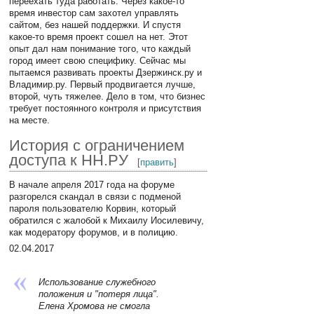
переехать туда работать. Через какое-то
время инвестор сам захотел управлять
сайтом, без нашей поддержки. И спустя
какое-то время проект сошел на нет. Этот
опыт дал нам понимание того, что каждый
город имеет свою специфику. Сейчас мы
пытаемся развивать проекты Дзержинск.ру и
Владимир.ру. Первый продвигается лучше,
второй, чуть тяжелее. Дело в том, что бизнес
требует постоянного контроля и присутствия
на месте.
История с ограничением
доступа к НН.РУ
[
править
]
В начале апреля 2017 года на форуме
разгорелся скандал в связи с подменой
пароля пользователю Корвин, который
обратился с жалобой к Михаилу Иосилевичу,
как модератору форумов, и в полицию.
02.04.2017
Использование служебного
положения и "потеря лица".
Елена Хромова не смогла