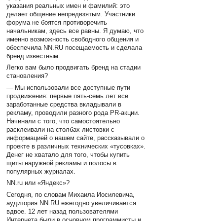
указания реальных имен и фамилий: это
делает общение непредвзятым. Участники
форума не боятся противоречить
начальникам, здесь все равны. Я думаю, что
именно возможность свободного общения и
обеспечила NN.RU посещаемость и сделала
бренд известным.
Легко вам было продвигать бренд на стадии
становления?
— Мы использовали все доступные пути
продвижения: первые пять-семь лет все
заработанные средства вкладывали в
рекламу, проводили разного рода PR-акции.
Начинали с того, что самостоятельно
расклеивали на столбах листовки с
информацией о нашем сайте, рассказывали о
проекте в различных технических «тусовках».
Денег не хватало для того, чтобы купить
щиты наружной рекламы и полосы в
популярных журналах.
NN.ru или «Яндекс»?
Сегодня, по словам Михаила Иосилевича,
аудитория NN.RU ежегодно увеличивается
вдвое. 12 лет назад пользователями
Интернета были в основном программисты и