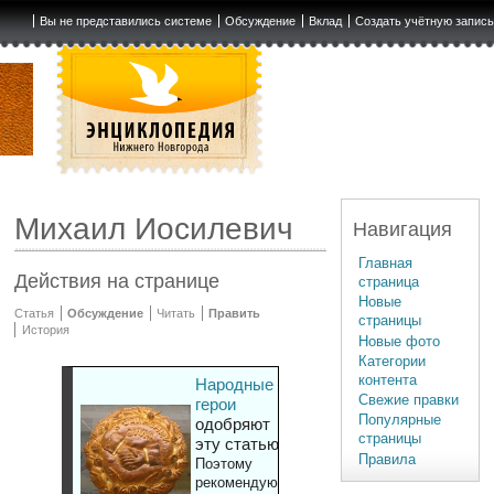
Вы не представились системе
Обсуждение
Вклад
Создать учётную запис
Михаил Иосилевич
Навигация
Главная
Действия на странице
страница
Новые
Статья
Обсуждение
Читать
Править
страницы
История
Новые фото
Категории
контента
Народные
Свежие правки
герои
Популярные
одобряют
страницы
эту статью
Правила
Поэтому
рекомендуют