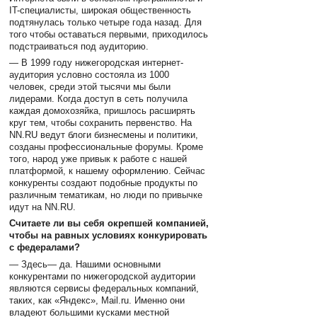
IT-специалисты, широкая общественность
подтянулась только четыре года назад. Для
того чтобы оставаться первыми, приходилось
подстраиваться под аудиторию.
— В 1999 году нижегородская интернет-
аудитория условно состояла из 1000
человек, среди этой тысячи мы были
лидерами. Когда доступ в сеть получила
каждая домохозяйка, пришлось расширять
круг тем, чтобы сохранить первенство. На
NN.RU ведут блоги бизнесмены и политики,
созданы профессиональные форумы. Кроме
того, народ уже привык к работе с нашей
платформой, к нашему оформлению. Сейчас
конкуренты создают подобные продукты по
различным тематикам, но люди по привычке
идут на NN.RU.
Считаете ли вы себя окрепшей компанией,
чтобы на равных условиях конкурировать
с федералами?
— Здесь— да. Нашими основными
конкурентами по нижегородской аудитории
являются сервисы федеральных компаний,
таких, как «Яндекс», Mail.ru. Именно они
владеют большими кусками местной