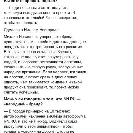
Вы хотите продать портал?
— Люди не вечны и хотят получить
максимум выгоды со своего проекта. В
конечном итоге любой бизнес создается,
чтобы его продать.
Сделано в Нижнем Новгороде
Михаил Иосилевич уверен, что бренд
существует сам по себе и даже владелец не
всегда может контролировать его развитие.
Есть качественно созданные бренды,
которые не пользуются популярностью у
людей, и наоборот, встречаются логотипы,
созданные «на скорую руку», заслужившие
народное признание. Если человек, взглянув
на логотип, сможет сразу в двух словах
описать, чем занимается компания и какой
продукт она производит, то проект можно
считать успешным.
Можно ли говорить о том, что NN.RU —
«народный» бренд?
— В городе примерно на 10 тысячах
автомобилей наклеена эмблема автофорума
NN.RU. и это не PR-ход. Водители сами
выступили с этой инициативой, чтобы
узнавать «своих» на дороге. Это ли не