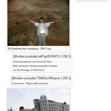
В Ичалковских пещерах, 2007 год
{{#video:youtube| wlPgx8VNNTU | 250 }}
Использования технологий Ajax.
Выступление перед разработчиками
на DevGarage 17/04/2012.
{{#video:youtube| TM63vcRKqmw | 250 }}
О митинге "Марш Миллионов"