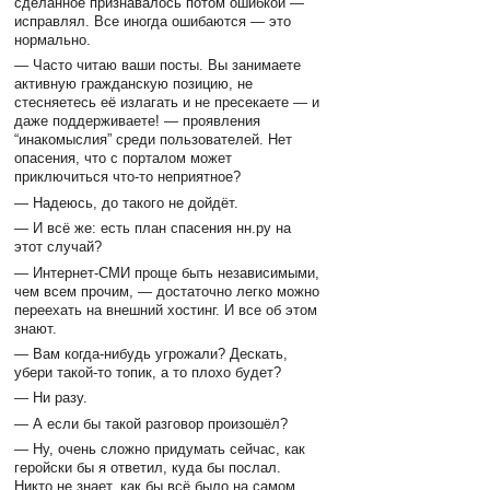
сделанное признавалось потом ошибкой —
исправлял. Все иногда ошибаются — это
нормально.
— Часто читаю ваши посты. Вы занимаете
активную гражданскую позицию, не
стесняетесь её излагать и не пресекаете — и
даже поддерживаете! — проявления
“инакомыслия” среди пользователей. Нет
опасения, что с порталом может
приключиться что-то неприятное?
— Надеюсь, до такого не дойдёт.
— И всё же: есть план спасения нн.ру на
этот случай?
— Интернет-СМИ проще быть независимыми,
чем всем прочим, — достаточно легко можно
переехать на внешний хостинг. И все об этом
знают.
— Вам когда-нибудь угрожали? Дескать,
убери такой-то топик, а то плохо будет?
— Ни разу.
— А если бы такой разговор произошёл?
— Ну, очень сложно придумать сейчас, как
геройски бы я ответил, куда бы послал.
Никто не знает, как бы всё было на самом