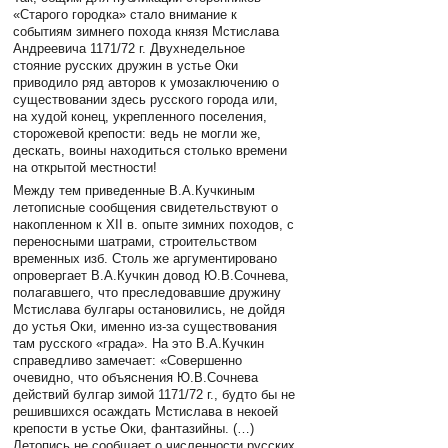
«Старого городка» стало внимание к
событиям зимнего похода князя Мстислава
Андреевича 1171/72 г. Двухнедельное
стояние русских дружин в устье Оки
приводило ряд авторов к умозаключению о
существовании здесь русского города или,
на худой конец, укрепленного поселения,
сторожевой крепости: ведь не могли же,
дескать, воины находиться столько времени
на открытой местности!
Между тем приведенные В.А.Кучкиным
летописные сообщения свидетельствуют о
накопленном к XII в. опыте зимних походов, с
переносными шатрами, строительством
временных изб. Столь же аргументировано
опровергает В.А.Кучкин довод Ю.В.Сочнева,
полагавшего, что преследовавшие дружину
Мстислава булгары остановились, не дойдя
до устья Оки, именно из-за существования
там русского «града». На это В.А.Кучкин
справедливо замечает: «Совершенно
очевидно, что объяснения Ю.В.Сочнева
действий булгар зимой 1171/72 г., будто бы не
решившихся осаждать Мстислава в некоей
крепости в устье Оки, фантазийны. (…)
Летопись не сообщает о численности русских