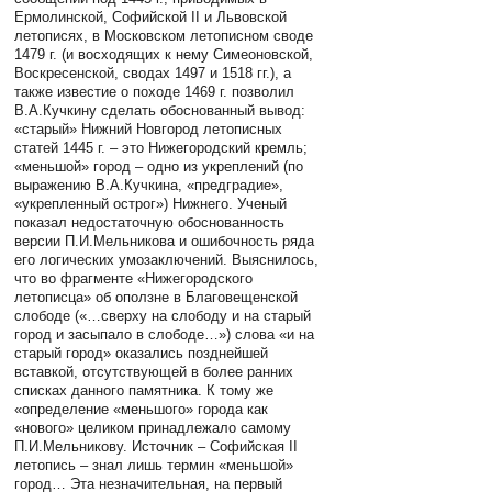
Ермолинской, Софийской II и Львовской
летописях, в Московском летописном своде
1479 г. (и восходящих к нему Симеоновской,
Воскресенской, сводах 1497 и 1518 гг.), а
также известие о походе 1469 г. позволил
В.А.Кучкину сделать обоснованный вывод:
«старый» Нижний Новгород летописных
статей 1445 г. – это Нижегородский кремль;
«меньшой» город – одно из укреплений (по
выражению В.А.Кучкина, «предградие»,
«укрепленный острог») Нижнего. Ученый
показал недостаточную обоснованность
версии П.И.Мельникова и ошибочность ряда
его логических умозаключений. Выяснилось,
что во фрагменте «Нижегородского
летописца» об оползне в Благовещенской
слободе («…сверху на слободу и на старый
город и засыпало в слободе…») слова «и на
старый город» оказались позднейшей
вставкой, отсутствующей в более ранних
списках данного памятника. К тому же
«определение «меньшого» города как
«нового» целиком принадлежало самому
П.И.Мельникову. Источник – Софийская II
летопись – знал лишь термин «меньшой»
город… Эта незначительная, на первый