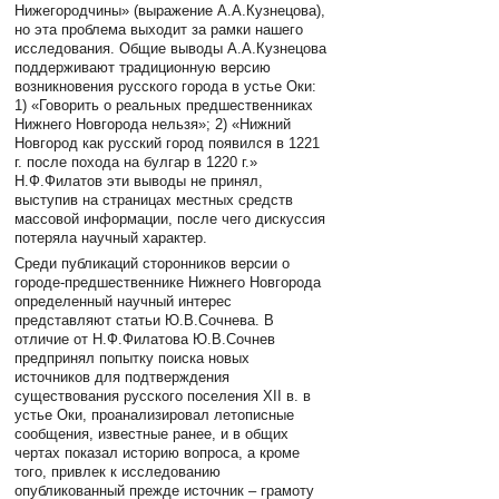
Нижегородчины» (выражение А.А.Кузнецова),
но эта проблема выходит за рамки нашего
исследования. Общие выводы А.А.Кузнецова
поддерживают традиционную версию
возникновения русского города в устье Оки:
1) «Говорить о реальных предшественниках
Нижнего Новгорода нельзя»; 2) «Нижний
Новгород как русский город появился в 1221
г. после похода на булгар в 1220 г.»
Н.Ф.Филатов эти выводы не принял,
выступив на страницах местных средств
массовой информации, после чего дискуссия
потеряла научный характер.
Среди публикаций сторонников версии о
городе-предшественнике Нижнего Новгорода
определенный научный интерес
представляют статьи Ю.В.Сочнева. В
отличие от Н.Ф.Филатова Ю.В.Сочнев
предпринял попытку поиска новых
источников для подтверждения
существования русского поселения XII в. в
устье Оки, проанализировал летописные
сообщения, известные ранее, и в общих
чертах показал историю вопроса, а кроме
того, привлек к исследованию
опубликованный прежде источник – грамоту