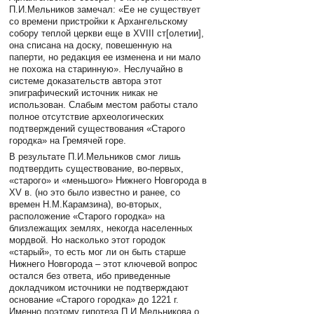
П.И.Мельников замечал: «Ее не существует
со времени пристройки к Архангельскому
собору теплой церкви еще в XVIII ст[олетии],
она списана на доску, повешенную на
паперти, но редакция ее изменена и ни мало
не похожа на старинную». Неслучайно в
системе доказательств автора этот
эпиграфический источник никак не
использован. Слабым местом работы стало
полное отсутствие археологических
подтверждений существования «Старого
городка» на Гремячей горе.
В результате П.И.Мельников смог лишь
подтвердить существование, во-первых,
«старого» и «меньшого» Нижнего Новгорода в
XV в. (но это было известно и ранее, со
времен Н.М.Карамзина), во-вторых,
расположение «Старого городка» на
близлежащих землях, некогда населенных
мордвой. Но насколько этот городок
«старый», то есть мог ли он быть старше
Нижнего Новгорода – этот ключевой вопрос
остался без ответа, ибо приведенные
докладчиком источники не подтверждают
основание «Старого городка» до 1221 г.
Именно поэтому гипотеза П.И.Мельникова о