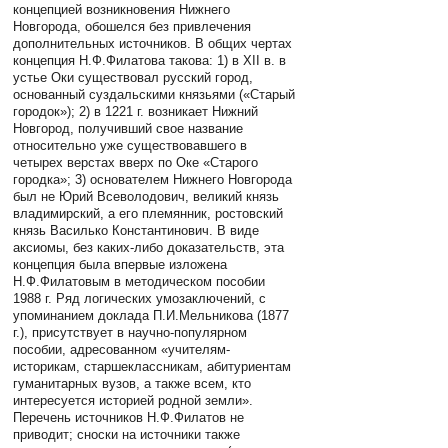
концепцией возникновения Нижнего
Новгорода, обошелся без привлечения
дополнительных источников. В общих чертах
концепция Н.Ф.Филатова такова: 1) в XII в. в
устье Оки существовал русский город,
основанный суздальскими князьями («Старый
городок»); 2) в 1221 г. возникает Нижний
Новгород, получивший свое название
относительно уже существовавшего в
четырех верстах вверх по Оке «Старого
городка»; 3) основателем Нижнего Новгорода
был не Юрий Всеволодович, великий князь
владимирский, а его племянник, ростовский
князь Василько Константинович. В виде
аксиомы, без каких-либо доказательств, эта
концепция была впервые изложена
Н.Ф.Филатовым в методическом пособии
1988 г. Ряд логических умозаключений, с
упоминанием доклада П.И.Мельникова (1877
г.), присутствует в научно-популярном
пособии, адресованном «учителям-
историкам, старшеклассникам, абитуриентам
гуманитарных вузов, а также всем, кто
интересуется историей родной земли».
Перечень источников Н.Ф.Филатов не
приводит; сноски на источники также