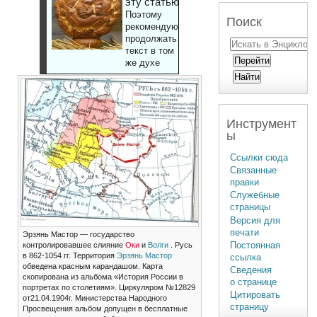
эту статью
Поэтому
Поиск
рекомендуют
продолжать
текст в том
же духе
Инструмент
ы
Ссылки сюда
Связанные
правки
Служебные
страницы
Версия для
печати
Эрзянь Мастор — государство
Постоянная
контролировавшее слияние
Оки
и
Волги
. Русь
в 862-1054 гг. Территория
Эрзянь Мастор
ссылка
обведена красным карандашом. Карта
Сведения
скопирована из альбома «История России в
о странице
портретах по столетиям». Циркуляром №12829
Цитировать
от21.04.1904г. Министерства Народного
страницу
Просвещения альбом допущен в бесплатные