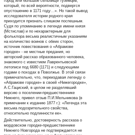
город или большое сельбище туземцев,
который, по всей вероятности, подвергся
опустошению в 1171 году…». Но такой вывод
исследователя истории родного края
приходится признать слишком поспешным.
Судя по упоминанию в легенде имени князя
(Мстислав) и по нехарактерным для
фольклора весьма реалистичным указаниям
на количество воинов с обеих сторон,
источник повествования о «Абрамове
городке» - не местные предания, но
авторский рассказ образованного человека,
знакомого с известием Лаврентьевской
летописи под 6680 (1171) и следующими
годами о походах в Поволжье. В этой связи
примечательно, что, переиздавая легенду о
«Абрамове городке» в своей «Нижегородке»,
А.С.Гациский, в целом не разделявший
версию о поселении-предшественнике
Нижнего, привел отзыв П.И.Мельникова (в
примечании к изданию 1877 г.): «Легенда эта
весьма подозрительного свойства,
относительно подлинности ее».
Действительно, достоверность рассказа о
мордовском городке-предшественнике
Нижнего Новгорода не подтверждается не