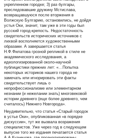
укрепленном городке; 3) раз булгары,
преследовавшие дружину Мстислава,
возвращавшуюся после вторжения в
Волжскую Булгарию, остановились, не дойдя
устья Оки, значит, там уже в эти годы был
русский город-крепость. Недостаточность
свидетельств исторических источников с
лихвой восполняется художественными
образами. А завершается статья
Н.Ф.Филатова грозной репликой в стиле не
академического исследования, а
идеологизированной около-научной
публицистики прежних лет: «…Попытка
некоторых историков нашего города не
замечать или игнорировать эти факты
свидетельствует лишь о
непрофессионализме или элементарном
незнании (и нежелании знать) многовековой
истории древнего (еще более древнего, чем
считалось) Нижнего Новгорода».
Неудивительно, что статья «Старый городок
в устье Оки», опубликованная «в порядке
дискуссии», тут же вызвала возражения
специалистов. Уже через год в следующем
выпуске того же издания печатается статья
А.А.Кузнецова, где проанализированы