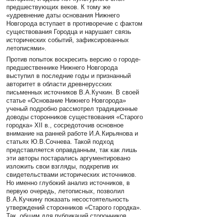
предшествующих веков. К тому же
«удревнение даты основания Нижнего
Новгорода вступает в противоречие с фактом
существования Городца и нарушает связь
исторических событий, зафиксированных
летописями».
Против попыток воскресить версию о городе-
предшественнике Нижнего Новгорода
выступил в последние годы и признанный
авторитет в области древнерусских
письменных источников В.А.Кучкин. В своей
статье «Основание Нижнего Новгорода»
ученый подробно рассмотрел традиционные
доводы сторонников существования «Старого
городка» XII в., сосредоточив основное
внимание на ранней работе И.А.Кирьянова и
статьях Ю.В.Сочнева. Такой подход
представляется оправданным, так как лишь
эти авторы постарались аргументировано
изложить свои взгляды, подкрепив их
свидетельствами исторических источников.
Но именно глубокий анализ источников, в
первую очередь, летописных, позволил
В.А.Кучкину показать несостоятельность
утверждений сторонников «Старого городка».
Так, общим для публикаций сторонников