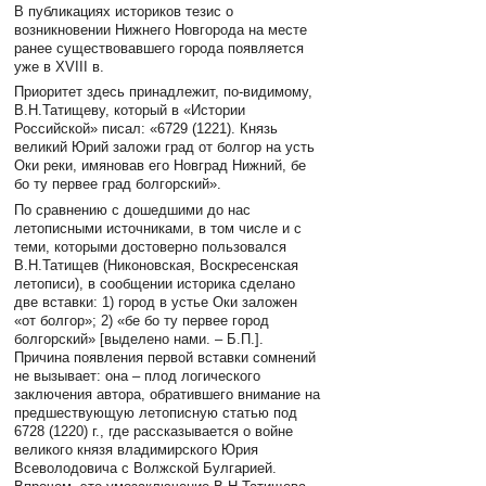
В публикациях историков тезис о
возникновении Нижнего Новгорода на месте
ранее существовавшего города появляется
уже в XVIII в.
Приоритет здесь принадлежит, по-видимому,
В.Н.Татищеву, который в «Истории
Российской» писал: «6729 (1221). Князь
великий Юрий заложи град от болгор на усть
Оки реки, имяновав его Новград Нижний, бе
бо ту первее град болгорский».
По сравнению с дошедшими до нас
летописными источниками, в том числе и с
теми, которыми достоверно пользовался
В.Н.Татищев (Никоновская, Воскресенская
летописи), в сообщении историка сделано
две вставки: 1) город в устье Оки заложен
«от болгор»; 2) «бе бо ту первее город
болгорский» [выделено нами. – Б.П.].
Причина появления первой вставки сомнений
не вызывает: она – плод логического
заключения автора, обратившего внимание на
предшествующую летописную статью под
6728 (1220) г., где рассказывается о войне
великого князя владимирского Юрия
Всеволодовича с Волжской Булгарией.