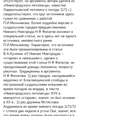
отсутствуют, но аргументы автора (цитата из
«Нижегородского летописца», известие
Лаврентьевской летописи о походе 1171 г.)
свидетельствуют, что круг источников здесь
сужен по сравнению с работой
П.И.Мельникова. Более подробно версию о
суздальском городке-предшественнике
Нижнего Новгорода Н.Ф.Филатов изложил в
специальной статье, но и здесь нет ни одного
источника, неизвестного ранее
П.И.Мельникову. Характерно, что источники
эти были проанализированы в статье
В.А.Кучкина «О Нижних Новгородах –
«старом» и «меньшом»», однако о
существовании этой статьи Н.Ф.Филатов, не
преодолевший доводы оппонента, попросту
умолчал. Традиционны и аргументы
Н.Ф.Филатова: 1) раз городок, находившийся
недалеко от Благовещенской слободы и
построенный суздальскими князьями во
время походов на мордву, в тексте
«Нижегородского летописца» XVII в.
именуется «старым», значит, он был основан
в XII в.; 2) раз дружина Мстислава
Андреевича во время зимнего похода 1171/72
г. стояла две недели в устье Оки, значит, все
это время воины должны были находиться в