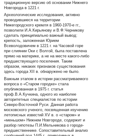
традиционную версию об основании Нижнего
Новгорода в 1221 г.
Археологические исследования, активно
проводившиеся на территории
Нижегородского кремля в 1960-1970-е гг.,
позволили И.А.Кирьянову и В.Ф.Черникову
сделать принципиально важный вывод:
крепость, заложенная Юрием
Всеволодовичем в 1221 г. на Часовой горе
при слиянии Оки с Волгой, была поставлена
прямо на материке, а не на месте какого-либо
предшествующего поселения. Таким
образом, никаких признаков существования
здесь города XII в. обнаружено не было.
Важным этапом в истории рассматриваемого
вопроса о «Старом городке» стала
опубликованная в 1975 г. статья
проф.В.А.Кучкина, одного из наиболее
авторитетных специалистов по истории
Северо-Восточной Руси. Данная работа
московского ученого, посвященная изучению
летописных известий XV в. о «старом» и
«меньшом» Нижнем Новгороде, содержит и
разбор гипотезы П.И.Мельникова о городе-
предшественнике. Сопоставительный анализ
сообщений под 1445 г., приводимых в