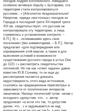
походов Андрея Боголюбского, поведшего
особенно активную борьбу с булгарами, эта
территория стала контролироваться
русскими…» [Абсолютно бездоказательно!
Напротив, череда «восточных» походов из
Городца в последней трети XII-первой трети
XIII вв. свидетельствует, что русские не
контролировали эту территорию, а лишь
стремились к установлению контроля. –
Б.П.]; 6) «…основавшими здесь свое
поселение» [без комментариев. – Б.П.]. Автор
предлагает «для подтверждения или
опровержения этой версии, а также и для
выяснения условий и возможности
существования русского города в устье Оки
до 1221 г.» рассмотреть свидетельства
летописей. Но так как «ответ задачи» давно
известен Ю.В.Сочневу, то он еще до
рассмотрения пытается доказать
недостоверность этого вида источников,
ссылаясь на «редакционные пересмотры» в
зависимости от политических интересов
заказчиков. Налицо логический тупик: начав с
исходного «допустим, что…», автор
продолжает «а если это так, то допустим
далее, что…» и задумывается не над
вопросом «а если это не так?», а над тем,