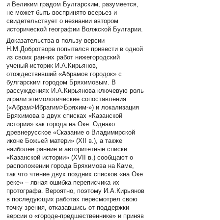
и Великим градом Булгарским, разумеется,
не может быть воспринято всерьез и
свидетельствует о незнании автором
исторической географии Волжской Булгарии.
Доказательства в пользу версии
Н.М.Добротвора попытался привести в одной
из своих ранних работ нижегородский
ученый-историк И.А.Кирьянов,
отождествивший «Абрамов городок» с
булгарским городом Бряхимовым. В
рассуждениях И.А.Кирьянова ключевую роль
играли этимологические сопоставления
(«Абрам>Ибрагим>Бряхим-») и локализация
Бряхимова в двух списках «Казанской
истории» как города на Оке. Однако
древнерусское «Сказание о Владимирской
иконе Божьей матери» (XII в.), а также
наиболее ранние и авторитетные списки
«Казанской истории» (XVII в.) сообщают о
расположении города Бряхимова на Каме,
так что чтение двух поздних списков «на Оке
реке» – явная ошибка переписчика их
протографа. Вероятно, поэтому И.А.Кирьянов
в последующих работах пересмотрел свою
точку зрения, отказавшись от поддержки
версии о «городе-предшественнике» и приняв