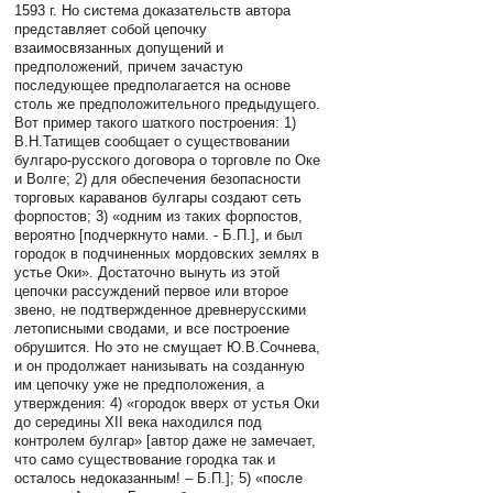
1593 г. Но система доказательств автора
представляет собой цепочку
взаимосвязанных допущений и
предположений, причем зачастую
последующее предполагается на основе
столь же предположительного предыдущего.
Вот пример такого шаткого построения: 1)
В.Н.Татищев сообщает о существовании
булгаро-русского договора о торговле по Оке
и Волге; 2) для обеспечения безопасности
торговых караванов булгары создают сеть
форпостов; 3) «одним из таких форпостов,
вероятно [подчеркнуто нами. - Б.П.], и был
городок в подчиненных мордовских землях в
устье Оки». Достаточно вынуть из этой
цепочки рассуждений первое или второе
звено, не подтвержденное древнерусскими
летописными сводами, и все построение
обрушится. Но это не смущает Ю.В.Сочнева,
и он продолжает нанизывать на созданную
им цепочку уже не предположения, а
утверждения: 4) «городок вверх от устья Оки
до середины XII века находился под
контролем булгар» [автор даже не замечает,
что само существование городка так и
осталось недоказанным! – Б.П.]; 5) «после