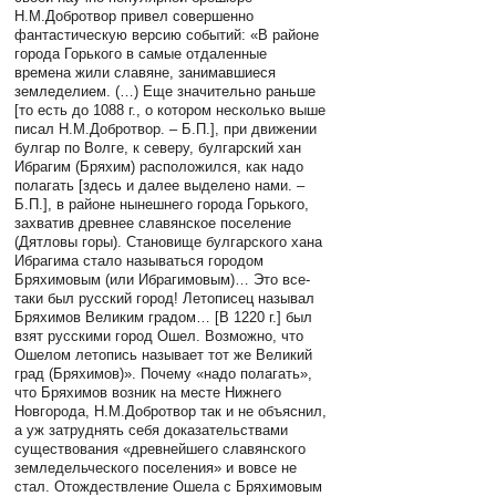
Н.М.Добротвор привел совершенно
фантастическую версию событий: «В районе
города Горького в самые отдаленные
времена жили славяне, занимавшиеся
земледелием. (…) Еще значительно раньше
[то есть до 1088 г., о котором несколько выше
писал Н.М.Добротвор. – Б.П.], при движении
булгар по Волге, к северу, булгарский хан
Ибрагим (Бряхим) расположился, как надо
полагать [здесь и далее выделено нами. –
Б.П.], в районе нынешнего города Горького,
захватив древнее славянское поселение
(Дятловы горы). Становище булгарского хана
Ибрагима стало называться городом
Бряхимовым (или Ибрагимовым)… Это все-
таки был русский город! Летописец называл
Бряхимов Великим градом… [В 1220 г.] был
взят русскими город Ошел. Возможно, что
Ошелом летопись называет тот же Великий
град (Бряхимов)». Почему «надо полагать»,
что Бряхимов возник на месте Нижнего
Новгорода, Н.М.Добротвор так и не объяснил,
а уж затруднять себя доказательствами
существования «древнейшего славянского
земледельческого поселения» и вовсе не
стал. Отождествление Ошела с Бряхимовым