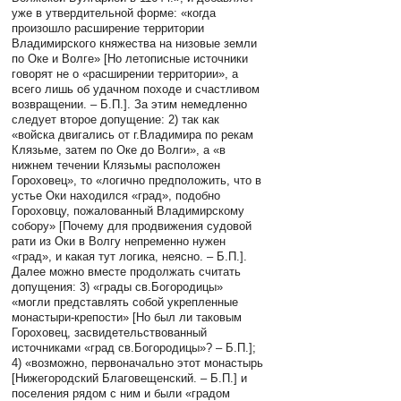
уже в утвердительной форме: «когда
произошло расширение территории
Владимирского княжества на низовые земли
по Оке и Волге» [Но летописные источники
говорят не о «расширении территории», а
всего лишь об удачном походе и счастливом
возвращении. – Б.П.]. За этим немедленно
следует второе допущение: 2) так как
«войска двигались от г.Владимира по рекам
Клязьме, затем по Оке до Волги», а «в
нижнем течении Клязьмы расположен
Гороховец», то «логично предположить, что в
устье Оки находился «град», подобно
Гороховцу, пожалованный Владимирскому
собору» [Почему для продвижения судовой
рати из Оки в Волгу непременно нужен
«град», и какая тут логика, неясно. – Б.П.].
Далее можно вместе продолжать считать
допущения: 3) «грады св.Богородицы»
«могли представлять собой укрепленные
монастыри-крепости» [Но был ли таковым
Гороховец, засвидетельствованный
источниками «град св.Богородицы»? – Б.П.];
4) «возможно, первоначально этот монастырь
[Нижегородский Благовещенский. – Б.П.] и
поселения рядом с ним и были «градом