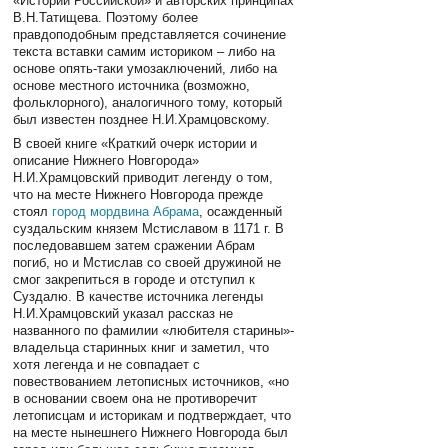
«Истории Российской» и авторских принципах
В.Н.Татищева. Поэтому более
правдоподобным представляется сочинение
текста вставки самим историком – либо на
основе опять-таки умозаключений, либо на
основе местного источника (возможно,
фольклорного), аналогичного тому, который
был известен позднее Н.И.Храмцовскому.
В своей книге «Краткий очерк истории и
описание Нижнего Новгорода»
Н.И.Храмцовский приводит легенду о том,
что на месте Нижнего Новгорода прежде
стоял
город мордвина Абрама
, осажденный
суздальским князем Мстиславом в 1171 г. В
последовавшем затем сражении Абрам
погиб, но и Мстислав со своей дружиной не
смог закрепиться в городе и отступил к
Суздалю. В качестве источника легенды
Н.И.Храмцовский указал рассказ не
названного по фамилии «любителя старины»-
владельца старинных книг и заметил, что
хотя легенда и не совпадает с
повествованием летописных источников, «но
в основании своем она не противоречит
летописцам и историкам и подтверждает, что
на месте нынешнего Нижнего Новгорода был