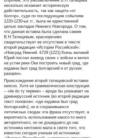
Впрочем, это умозаключение В.Н.Татищева
несколько искажает историческую
действительность, так как защита «от
болгор», судя по последующим событиям
1220-1230-ых гг., была не единственной
целью закладки Нижнего Новгорода. О том,
что данная вставка была сделана самим
В.Н.Татищевым, красноречиво
свидетельствует ее отсутствие в тексте
второй редакции «Истории Российской»:
«Новград Нижний. 6729 (1221).Князь великий
Юрий послал воевод своих с войски и велел
на устии реки Оки построить новый град, где
издавна был град болгарский и от руских
разорен».
Происхождение второй татищевской вставки
неясно. Хотя ее грамматическая конструкция
– «бе бо ту первее» – вроде бы указывает на
древнерусский источник (во второй редакции
текст поновлен: «где издавна был град
болгарский»), но в сохранившихся
летописных сводах эта фраза отсутствует, а
вероятность использования какого-то иного
авторитетного, но не дошедшего до нас
источника ничтожно мала в свете того, что
известно сегодня ученым об источниках