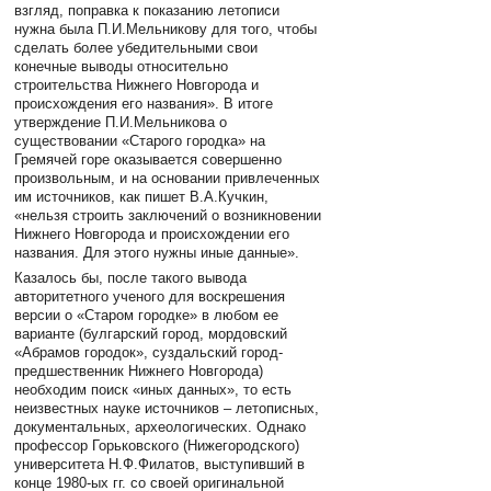
взгляд, поправка к показанию летописи
нужна была П.И.Мельникову для того, чтобы
сделать более убедительными свои
конечные выводы относительно
строительства Нижнего Новгорода и
происхождения его названия». В итоге
утверждение П.И.Мельникова о
существовании «Старого городка» на
Гремячей горе оказывается совершенно
произвольным, и на основании привлеченных
им источников, как пишет В.А.Кучкин,
«нельзя строить заключений о возникновении
Нижнего Новгорода и происхождении его
названия. Для этого нужны иные данные».
Казалось бы, после такого вывода
авторитетного ученого для воскрешения
версии о «Старом городке» в любом ее
варианте (булгарский город, мордовский
«Абрамов городок», суздальский город-
предшественник Нижнего Новгорода)
необходим поиск «иных данных», то есть
неизвестных науке источников – летописных,
документальных, археологических. Однако
профессор Горьковского (Нижегородского)
университета Н.Ф.Филатов, выступивший в
конце 1980-ых гг. со своей оригинальной