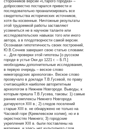
сторонников версии «Старого городка» –
добросовестно постарался привести и
последовательно проанализировать все
свидетельства исторических источников,
хотя бы косвенные. Ничтожные результаты
этой трудоемкой работы заставляют
усомниться не в научном таланте или
исследовательских навыках того или иного
автора, а в плодотворности самой версии.
Осознавая гипотетичность своих построений,
Ю.В.Сочнев завершил свою статью словами:
«…Для проверки этой гипотезы [о русском
городе в устье Оки до 1221 г. – Б.П.]
необходимы дополнительные исследования,
в первую очередь – веское слово
нижегородских археологов». Веское слово
прозвучало в докладе Т.В.Гусевой, по праву
считающейся наиболее авторитетным
археологом в Нижнем Новгороде. Выводы, к
которым пришла Т.В.Гусева, таковы: 1) самые
ранние комплексы Нижнего Новгорода
датируются XIII в.; 2) следов поселений
старше XIII в. не обнаружено не только на
Часовой горе (Кремлевском холме), но и в
окрестностях Нижнего; 3) городские
укрепления XIII в. были поставлены на
материке, и здесь нет культурного слоя