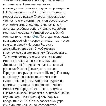
только письменными, но и фольклорными
источниками. Больше похожа на
произведение фольклора другая приводимая
Н.И.Храмцовским и А.С.Гациским легенда:
мордовскому вождю Скворцу предсказано,
что после его смерти начнутся ссоры между
его потомками; впоследствии, как гласит
легенда, усобицы действительно ослабили
местные племена, и Андрей Боголюбский
отогнал их от устья
Оки
. Легенда показалась
правдоподобной и современникам, так что ее
привел в своей «Истории России с
древнейших времен» С.М.Соловьев –
впрочем без ссылок на книгу Храмцовского.
Топонимические легенды, объясняющие
местные названия (в данном случае –
Дятловы горы), широко бытуют во многих
регионах России (кстати, есть они и в
Городце – например, о мысе Шихан). Поэтому
не приходится сомневаться, что они
существовали (в том или ином виде) и во
времена Татищева, проезжавшего через
Нижний Новгород в 1741 г., и во времена
П.И.Мельникова-Печерского, внимательно их
изучавшего. Принимать фольклорные
предания XVIII-XIX вв. о расселении угро-
финских племен как доказательства