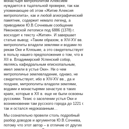
монастыря митрополитом Алексием
нуждается в тщательной проверке, так как
упоминающее об этом «Житие Алексия
митрополита», как и любой агиографический
памятник, содержит немало легенд, а
приводимое Ю.В.Сочневым сообщение
Никоновской летописи под 6886 (1378) г.
восходит к тексту «Жития». И завершает
статью вывод: «Таким образом, в XIV-XV вв.
митрополиты владели землями и водами по
рекам Оке и Клязьме, а это свидетельствует
в пользу нашего предположения о том, что в
XII в. Владимирский Успенский собор,
являясь кафедральным епископальным,
имел земли в устье Оки». Ни о чем
митрополичье землевладение, однако, не
свидетельствует, ибо в XIV-XV вв., да и
позднее, митрополиты владели землями,
водами и монастырями зачастую в таких
краях, которые в XII в. еще не были освоены
русскими. Тезис о заселении устья Оки и
возникновении там русского города до 1221 г.
так и остался недоказанным…
Мы сознательно провели столь подробный
разбор доводов и аргументов Ю.В.Сочнева,
потому что этот автор – в отличие от других