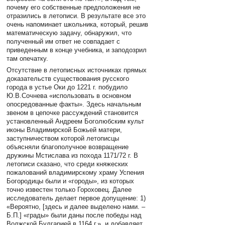
почему его собственные предположения не
отразились в летописи. В результате все это
очень напоминает школьника, который, решив
математическую задачу, обнаружил, что
полученный им ответ не совпадает с
приведенным в конце учебника, и заподозрил
там опечатку.
Отсутствие в летописных источниках прямых
доказательств существования русского
города в устье Оки до 1221 г. побудило
Ю.В.Сочнева «использовать в основном
опосредованные факты». Здесь начальным
звеном в цепочке рассуждений становится
установленный Андреем Боголюбским культ
иконы Владимирской Божьей матери,
заступничеством которой летописцы
объясняли благополучное возвращение
дружины Мстислава из похода 1171/72 г. В
летописи сказано, что среди княжеских
пожалований владимирскому храму Успения
Богородицы были и «городы», из которых
точно известен только Гороховец. Далее
исследователь делает первое допущение: 1)
«Вероятно, [здесь и далее выделено нами. –
Б.П.] «грады» были даны после победы над
Волжской Булгарией в 1164 г.», и добавляет