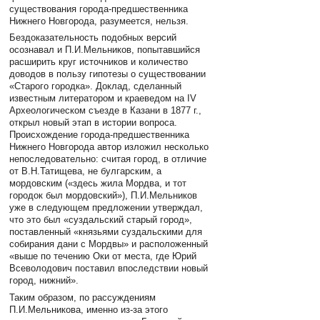
существования города-предшественника
Нижнего Новгорода, разумеется, нельзя.
Бездоказательность подобных версий
осознавал и П.И.Мельников, попытавшийся
расширить круг источников и количество
доводов в пользу гипотезы о существовании
«Старого городка». Доклад, сделанный
известным литератором и краеведом на IV
Археологическом съезде в Казани в 1877 г.,
открыл новый этап в истории вопроса.
Происхождение города-предшественника
Нижнего Новгорода автор изложил несколько
непоследовательно: считая город, в отличие
от В.Н.Татищева, не булгарским, а
мордовским («здесь жила Мордва, и тот
городок был мордовский»), П.И.Мельников
уже в следующем предложении утверждал,
что это был «суздальский старый город»,
поставленный «князьями суздальскими для
собирания дани с Мордвы» и расположенный
«выше по течению Оки от места, где Юрий
Всеволодович поставил впоследствии новый
город, нижний».
Таким образом, по рассуждениям
П.И.Мельникова, именно из-за этого