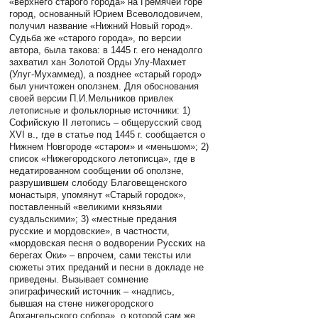
«верхнего старого города» на Гремячей горе
город, основанный Юрием Всеволодовичем,
получил название «Нижний Новый город».
Судьба же «старого города», по версии
автора, была такова: в 1445 г. его ненадолго
захватил хан Золотой Орды Улу-Махмет
(Улуг-Мухаммед), а позднее «старый город»
был уничтожен оползнем. Для обоснования
своей версии П.И.Мельников привлек
летописные и фольклорные источники: 1)
Софийскую II летопись – общерусский свод
XVI в., где в статье под 1445 г. сообщается о
Нижнем Новгороде «старом» и «меньшом»; 2)
список «Нижегородского летописца», где в
недатированном сообщении об оползне,
разрушившем слободу Благовещенского
монастыря, упомянут «Старый городок»,
поставленный «великими князьями
суздальскими»; 3) «местные предания
русские и мордовские», в частности,
«мордовская песня о водворении Русских на
берегах Оки» – впрочем, сами тексты или
сюжеты этих преданий и песни в докладе не
приведены. Вызывает сомнение
эпиграфический источник – «надпись,
бывшая на стене нижегородского
Архангельского собора», о которой сам же