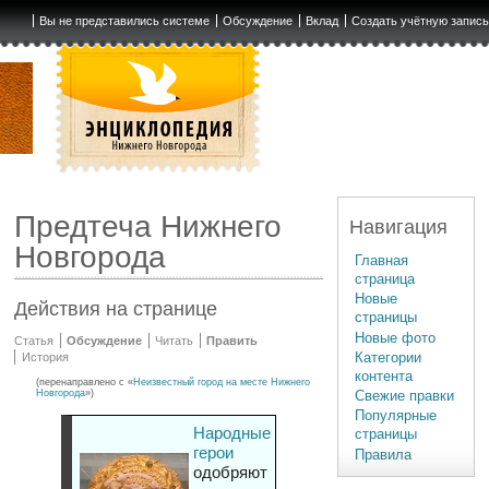
Вы не представились системе
Обсуждение
Вклад
Создать учётную запис
Предтеча Нижнего
Навигация
Новгорода
Главная
страница
Новые
Действия на странице
страницы
Новые фото
Статья
Обсуждение
Читать
Править
Категории
История
контента
(перенаправлено с «
Неизвестный город на месте Нижнего
Свежие правки
Новгорода
»)
Популярные
Народные
страницы
герои
Правила
одобряют