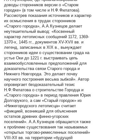
доводы сторонников версии о «Старом
городке» (в том числе и Н.Ф.Филатова).
Рассмотрев показания источников и характер
их осмысления в трудах сторонников
«Старого городка», А.А.Кузнецов делает
неутешительный вывод: «Косвенный
характер летописных сообщений 1172, 1369-
1370-х, 1445 гг., документов XV-XVII вв. и
легенд, записанных в XIX в., вынуждает
сторонников идеи о существовании града на
устье Оки до 1221 г. выстраивать цепь
взаимообусловленных предположений для
доказательства связи Старого города и
Нижнего Новгорода. Это делает почву
научного построения весьма зыбкой». Автор
опровергает бездоказательный тезис
Н.Ф.Филатова о строительстве Городца и
«Старого городка» в период правления Юрия
Долгорукого, а сам «Старый городок» из
«Нижегородского летописца» считает
«фикцией, возникшей для объяснения
остатков древних финно-угорских
поселений». А.А.Кузнецов обращается также
к проблеме существования так называемых
«открытых торгово-ремесленных поселений»
VIII-XII вв. на территории «будущей