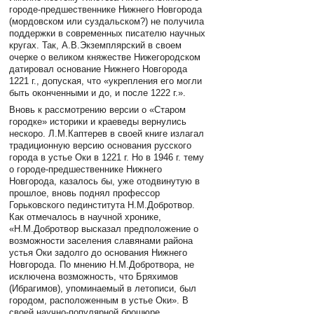
городе-предшественнике Нижнего Новгорода
(мордовском или суздальском?) не получила
поддержки в современных писателю научных
кругах. Так, А.В.Экземплярский в своем
очерке о великом княжестве Нижегородском
датировал основание Нижнего Новгорода
1221 г., допуская, что «укрепления его могли
быть оконченными и до, и после 1222 г.».
Вновь к рассмотрению версии о «Старом
городке» историки и краеведы вернулись
нескоро. Л.М.Каптерев в своей книге излагал
традиционную версию основания русского
города в устье Оки в 1221 г. Но в 1946 г. тему
о городе-предшественнике Нижнего
Новгорода, казалось бы, уже отодвинутую в
прошлое, вновь поднял профессор
Горьковского пединститута Н.М.Добротвор.
Как отмечалось в научной хронике,
«Н.М.Добротвор высказал предположение о
возможности заселения славянами района
устья Оки задолго до основания Нижнего
Новгорода. По мнению Н.М.Добротвора, не
исключена возможность, что Бряхимов
(Ибрагимов), упоминаемый в летописи, был
городом, расположенным в устье Оки». В
своей научно-популярной брошюре