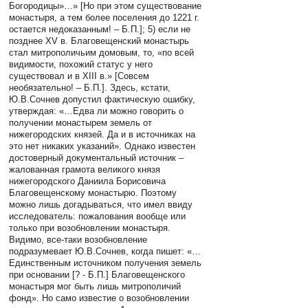
Богородицы»…» [Но при этом существование
монастыря, а тем более поселения до 1221 г.
остается недоказанным! – Б.П.]; 5) если не
позднее XV в. Благовещенский монастырь
стал митрополичьим домовым, то, «по всей
видимости, похожий статус у него
существовал и в XIII в.» [Совсем
необязательно! – Б.П.]. Здесь, кстати,
Ю.В.Сочнев допустил фактическую ошибку,
утверждая: «…Едва ли можно говорить о
получении монастырем земель от
нижегородских князей. Да и в источниках на
это нет никаких указаний». Однако известен
достоверный документальный источник –
жалованная грамота великого князя
нижегородского Даниила Борисовича
Благовещенскому монастырю. Поэтому
можно лишь догадываться, что имел ввиду
исследователь: пожалования вообще или
только при возобновлении монастыря.
Видимо, все-таки возобновление
подразумевает Ю.В.Сочнев, когда пишет: «…
Единственным источником получения земель
при основании [? - Б.П.] Благовещенского
монастыря мог быть лишь митрополичий
фонд». Но само известие о возобновлении