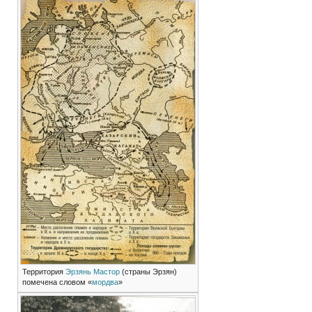
Территория
Эрзянь Мастор
(страны Эрзян)
помечена словом «
мордва
»