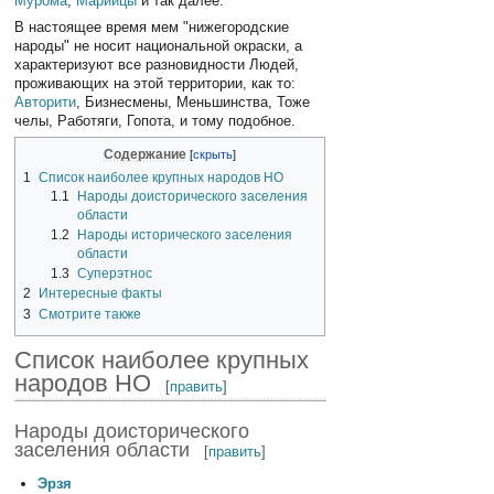
Мурома
,
Марийцы
и так далее.
В настоящее время мем "нижегородские
народы" не носит национальной окраски, а
характеризуют все разновидности Людей,
проживающих на этой территории, как то:
Авторити
, Бизнесмены, Меньшинства, Тоже
челы, Работяги, Гопота, и тому подобное.
Содержание
1
Список наиболее крупных народов НО
1.1
Народы доисторического заселения
области
1.2
Народы исторического заселения
области
1.3
Суперэтнос
2
Интересные факты
3
Смотрите также
Список наиболее крупных
народов НО
[
править
]
Народы доисторического
заселения области
[
править
]
Эрзя