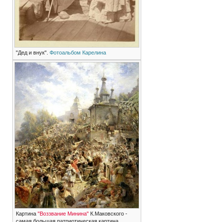
"Дед и внук".
Фотоальбом Карелина
Картина
"Воззвание Минина"
К.Маковского -
самая большая патриотическая картина