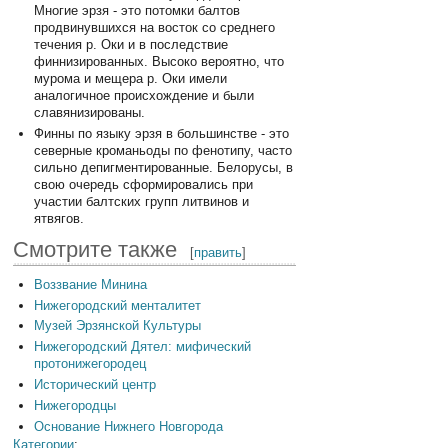
Многие эрзя - это потомки балтов
продвинувшихся на восток со среднего
течения р. Оки и в последствие
финнизированных. Высоко вероятно, что
мурома и мещера р. Оки имели
аналогичное происхождение и были
славянизированы.
Финны по языку эрзя в большинстве - это
северные кроманьоды по фенотипу, часто
сильно депигментированные. Белорусы, в
свою очередь сформировались при
участии балтских групп литвинов и
ятвягов.
Смотрите также
[
править
]
Воззвание Минина
Нижегородский менталитет
Музей Эрзянской Культуры
Нижегородский Дятел: мифический
протонижегородец
Исторический центр
Нижегородцы
Основание Нижнего Новгорода
Категории
: