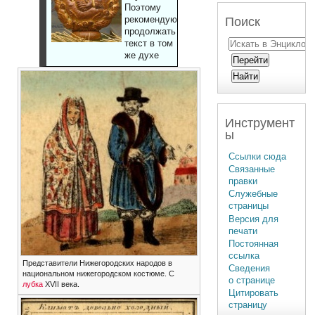
Поэтому
рекомендуют
Поиск
продолжать
текст в том
же духе
Инструмент
ы
Ссылки сюда
Связанные
правки
Служебные
страницы
Версия для
печати
Постоянная
ссылка
Представители Нижегородских народов в
Сведения
национальном нижегородском костюме. С
о странице
лубка
XVII века.
Цитировать
страницу