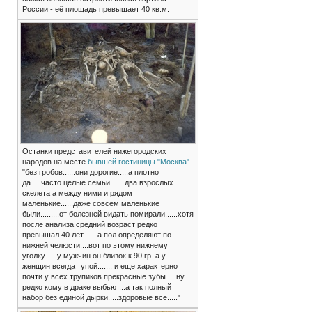
России - её площадь превышает 40 кв.м.
Останки представителей нижегородских
народов на месте
бывшей гостиницы "Москва"
.
"без гробов......они дорогие.....а плотно
да.....часто целые семьи.......два взрослых
скелета а между ними и рядом
маленькие......даже совсем маленькие
были.........от болезней видать помирали......хотя
после анализа средний возраст редко
превышал 40 лет.......а пол определяют по
нижней челюсти....вот по этому нижнему
уголку......у мужчин он близок к 90 гр. а у
женщин всегда тупой....... и еще характерно
почти у всех трупиков прекрасные зубы.....ну
редко кому в драке выбьют...а так полный
набор без единой дырки.....здоровые все....."