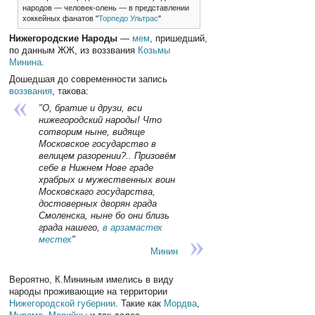
народов — человек-олень — в представлении
хоккейных фанатов "
Торпедо Ультрас
"
Нижегородские Народы
—
мем
, пришедший,
по данным ЖЖ, из воззвания
Козьмы
Минина
.
Дошедшая до современности запись
воззвания
, такова:
"О, братие и друзи, вси
нижегородский народы! Что
сотворим ныне, видяще
Московское государство в
велицем разорении?.. Призовём
себе в Нижнем Нове граде
храбрых и мужественных воин
Московскаго государства,
достоверных дворян града
Смоленска, ныне бо они близь
града нашего,
в арзамастех
местех
"
Минин
Вероятно, К.Мининым имелись в виду
народы проживающие на территории
Нижегородской губернии
. Такие как
Мордва
,