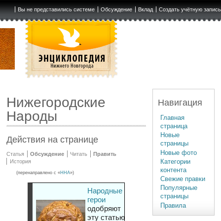
Вы не представились системе
Обсуждение
Вклад
Создать учётную запис
Нижегородские
Навигация
Народы
Главная
страница
Новые
Действия на странице
страницы
Новые фото
Статья
Обсуждение
Читать
Править
Категории
История
контента
(перенаправлено с «
ННА
»)
Свежие правки
Популярные
Народные
страницы
герои
Правила
одобряют
эту статью