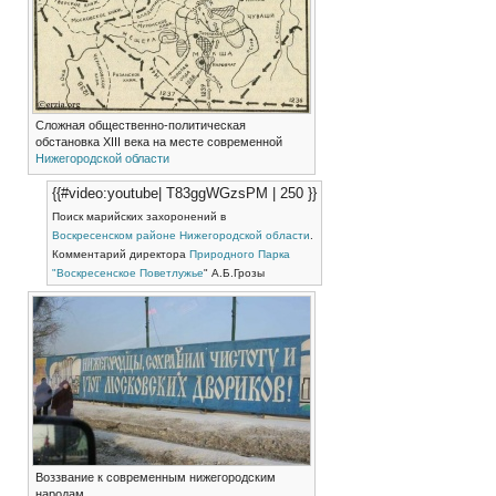
Сложная общественно-политическая
обстановка XIII века на месте современной
Нижегородской области
{{#video:youtube| T83ggWGzsPM | 250 }}
Поиск марийских захоронений в
Воскресенском районе
Нижегородской области
.
Комментарий директора
Природного Парка
"Воскресенское Поветлужье
" А.Б.Грозы
Воззвание к современным нижегородским
народам