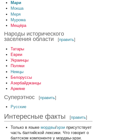
Мари
Мокша
Меря
Мурома
Мещёра
Народы исторического
заселения области
[
править
]
Татары
Евреи
Украинцы
Поляки
Немцы
Белоруссы
Азербайджанцы
Армяне
Суперэтнос
[
править
]
Русские
Интересные факты
[
править
]
Только в языке
мордвы
/
эрзи
присутствует
часть балтийской лексики. Что говорит о
балтском компоненте у мордвы-эрзи.