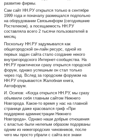
развитие фирмы.
Сам сайт НН.РУ открылся только в сентябре
1999 года и поначалу размещался подпольно
на оборудовании Связьинформ (сегодняшние
Ростелеком), а посещаемость НН.РУ
составляла всего 2 тысячи пользователей в
месяц.
Поскольку НН.РУ задумывался как
общегородской он-лайн ресурс, одной из
первых задач сайта стало создание некого
внутригородского Интернет-сообщества. На
НН.РУ практически сразу открылся городской
форум, однако успешным он стал только
через год. Вслед за городским форумом на
НН.РУ открываются Жалобная книга,
Автофорум.
И. Осипов: «Когда открылся НН.РУ, мы сразу
объявили себя главным сайтом Нижнего
Новгорода. Какое-то время у нас на главной
странице даже красовался гриф «При
поддержке администрации Нижнего
Новгорода». Однако наши добрые отношения
с властью были нелепым образом подорваны
одним из нижегородских чиновников, после
чего мы просто убрали с сайта все знаки