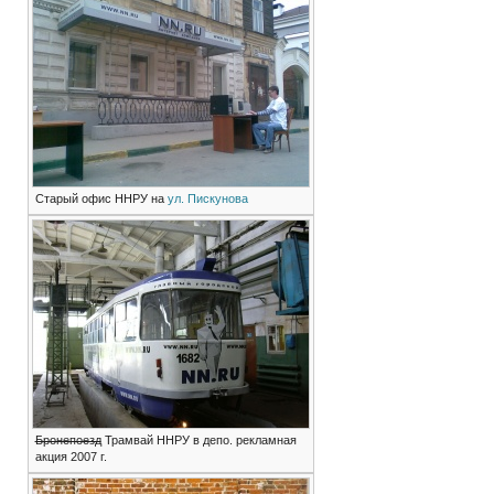
Старый офис ННРУ на
ул. Пискунова
Бронепоезд
Трамвай ННРУ в депо. рекламная
акция 2007 г.