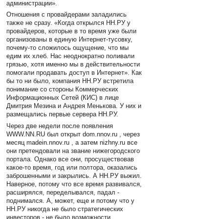
администрации».
Отношения с провайдерами заладились
также не сразу. «Когда открылся НН.РУ у
провайдеров, которые в то время уже были
организованы в единую Интернет-тусовку,
почему-то сложилось ощущение, что мы
едим их хлеб. Нас неоднократно поливали
грязью, хотя именно мы в действительности
помогали продавать доступ в Интернет». Как
бы то ни было, компания НН.РУ встретила
понимание со стороны Коммерческих
Информационных Сетей (КИС) в лице
Дмитрия Мезина и Андрея Менькова. У них и
размещались первые сервера НН.РУ.
Через две недели после появления
WWW.NN.RU был открыт dom.nnov.ru , через
месяц madein.nnov.ru , а затем nizhny.ru все
они претендовали на звание нижегородского
портала. Однако все они, просуществовав
какое-то время, год или полтора, оказались
заброшенными и закрылись. А НН.РУ выжил.
Наверное, потому что все время развивался,
расширялся, переделывался, падал -
поднимался. А, может, еще и потому что у
НН.РУ никогда не было стратегических
инвесторов - не было возможности