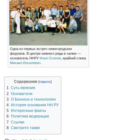
Одна из первых встреч нижегородских
форумов. В центре нижнего ряда в чалме —
основатель ННРУ
Илья Осипов
, крайний слева
Михаил Иосилевич
.
Содержание
1
Суть явления
2
Основатели
3
О Бизнесе и технологиях
4
История основания НН.РУ
5
Интересные факты
6
Политика модерации
7
Ссылки
8
Смотрите также