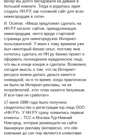
вечер мы долго беседовали на диване в
большой комнате. Тогда и родилась идея
создать НН.РУ, как головной сайт для всех
нижегородцев в сети».
И. Осипов: «Миша предложил сделать на
НН.РУ каталог сайтов, принадлежащих
нижегородцам, нечто вроде стартовой
страницы для нижегородских Интернет-
пользователей. У меня к тому времени уже
был некоторый бизнес-опыт, поэтому мне
хотелось сделать из НН.ру бизнес-проект и
оформить полноценное юридическое лицо,
что мы в конце концов и сделали. Возможно,
сегодня мысль о том, что на Интернет-
ресурсе можно делать деньги кажется
очевидной, но в то время, когда практически
не было ни Интернет-рекламы, ни ее
потребителей, этот план казался безумным.
И все-таки он сработал».
17 июня 1999 года было получено
свидетельство о регистрации юр.лица ООО
«НН.РУ». У НН.РУ сразу появились первые
клиенты – ТСС и Москва-Тур-Нижний
Новгород, которые размещали на сайте
баннерную рекламу (интересно, что обе
компании до сих пор являются клиентами