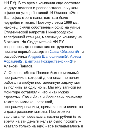
НН.РУ). В то время компания еще состояла
из двух человек и располагалась в чужом
офисе на улице Генкиной. И.Осипов: «Это
был офис моего папы, нам там было
неудобно и тесно. Поэтому летом 1999 мы,
наконец, сняли собственный офис на улице
Студенческой напротив Нижегородской
телефонной станции, маленькую комнату на
3 этаже». На Студенческой НН.РУ
разрослось до нескольких сотрудников –
пришли первый сисадмин
Саша Обжорин
, и
разработчики
Андрей Шапошников
,
Артем
Абрамян
,
Дмитрий Рождественский
и
Алексей Павлов.
И. Осипов: «Леша Павлов был гениальный
программист, который днем спал, по ночам
работал и любую поставленную задачу мог
выполнить за одну ночь. Мы ему записки на
мониторе оставляли, что и как нужно
сделать». Сами Илья и Иосилевич поначалу
также занимались версткой,
программированием, привлечением клиентов
и даже рисовали макеты. При этом их
зарплата не превышала тысячи рублей (в то
время на эти деньги нельзя было прожить –
хватало только на еду) - все вкладывалось в