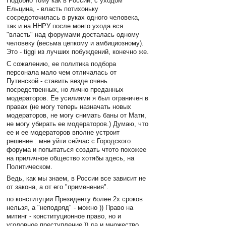
Подобно тому как в России, с уходом
Ельцина, - власть потихоньку
сосредоточилась в руках одного человека,
так и на ННРУ после моего ухода вся
"власть" над форумами досталась одному
человеку (весьма цепкому и амбициозному).
Это - tiggi из лучших побуждений, конечно же.
С сожалению, ее политика подбора
персонала мало чем отличалась от
Путинской - ставить везде очень
посредственных, но лично преданных
модераторов. Ее усилиями я был ограничен в
правах (не могу теперь назначать новых
модераторов, не могу снимать баны от Мати,
не могу убирать ее модераторов.) Думаю, что
ее и ее модераторов вполне устроит
решение : мне уйти сейчас с Городского
форума и попытаться создать чтото похожее
на приличное общество хотябы здесь, на
Политическом.
Ведь, как мы знаем, в России все зависит не
от закона, а от его "применения".
по конституции Президенту более 2х сроков
нельзя, а "неподряд" - можно )) Право на
митинг - конституционное право, но и
уголовное преступление )) да и множество