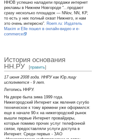
ННОВ успешно наладили продажи интернет
рекламы в Нижнем Новгороде “...продают
сразу несколько площадок — NNov, NN, KP,
то есть у них полный охват Нижнего, и нам
это очень интересно”.
Roem.ru: Издатель
Maxim и Elle пошел в онлайн-видео и e-
commerce
История основания
НН.РУ
[
править
]
17 июня 2008 года. ННРУ как Юр.лицу
исполняется - 9 лет.
Летопись ННРУ.
На дворе была зима 1999 года.
Нижегородский Интернет как явления сугубо
техническое к тому времени уже оформился:
еще в начале 90-х на нижегородский рынок
вышли первые Интернет провайдеры,
которые помимо прочих услуг телефонной
связи, предоставляли услуги доступа в
Интернет. Среди первых - ЗАО