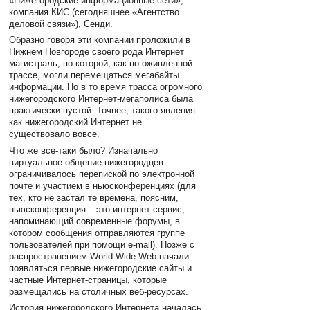
«Нижегородские информационные сети»,
компания КИС (сегодняшнее «Агентство
деловой связи»), Сенди.
Образно говоря эти компании проложили в
Нижнем Новгороде своего рода Интернет
магистраль, по которой, как по оживленной
трассе, могли перемещаться мегабайты
информации. Но в то время трасса огромного
нижегородского Интернет-мегаполиса была
практически пустой. Точнее, такого явления
как нижегородский Интернет не
существовало вовсе.
Что же все-таки было? Изначально
виртуальное общение нижегородцев
ограничивалось перепиской по электронной
почте и участием в ньюсконференциях (для
тех, кто не застал те времена, поясним,
ньюсконференция – это интернет-сервис,
напоминающий современные форумы, в
котором сообщения отправляются группе
пользователей при помощи e-mail). Позже с
распространением World Wide Web начали
появляться первые нижегородские сайты и
частные Интернет-страницы, которые
размещались на столичных веб-ресурсах.
История нижегородского Интернета началась