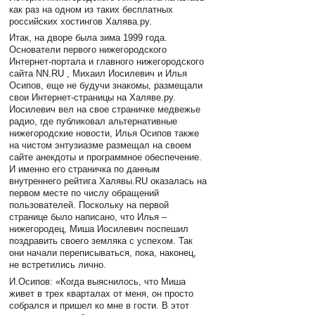
как раз на одном из таких бесплатных
российских хостингов Халява.ру.
Итак, на дворе была зима 1999 года.
Основатели первого нижегородского
Интернет-портала и главного нижегородского
сайта NN.RU , Михаил Иосилевич и Илья
Осипов, еще не будучи знакомы, размещали
свои Интернет-страницы на Халяве.ру.
Иосилевич вел на свое страничке медвежье
радио, где публиковал альтернативные
нижегородские новости, Илья Осипов также
на чистом энтузиазме размещал на своем
сайте анекдоты и программное обеспечение.
И именно его страничка по данным
внутреннего рейтига Халявы.RU оказалась на
первом месте по числу обращений
пользователей. Поскольку на первой
странице было написано, что Илья –
нижегородец, Миша Иосилевич поспешил
поздравить своего земляка с успехом. Так
они начали переписываться, пока, наконец,
не встретились лично.
И.Осипов: «Когда выяснилось, что Миша
живет в трех кварталах от меня, он просто
собрался и пришел ко мне в гости. В этот