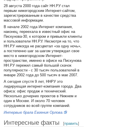
28 августа 2000 года сайт НН.РУ стал
первым нижегородским Интернет-сайтом,
зарегистрированным в качестве средства
массовой информации.
В начале 2002 года Интернет компания,
наконец, переехала в известный офис на
Пискунова-30, к котором и привыкли клиенты
и пользователи НН.РУ. Несмотря на то, что
НН.РУ никогда не расцветал «за одну ночь»,
а постепенно шаг за шагом утверждал свое
место в нижегородском Интернет-
пространстве, именно в офисе на Пискунова
НН.РУ пережил самый большой скачок
популярности - с 30 тысяч пользователей в
январе 2002 года до 500 тысяч в мае 2007.
А сегодня спустя 9 лет, ННРУ это
лидирующая интернет-компания города. Два
офиса: офис продаж и технический.
Несколько дочерних проектов в Нижнем и
один в Москве. И около 70 человек
сотрудников во всей группе компаний.
Интервью брала Евгения Орлова.
Интересные факты
[
править
]