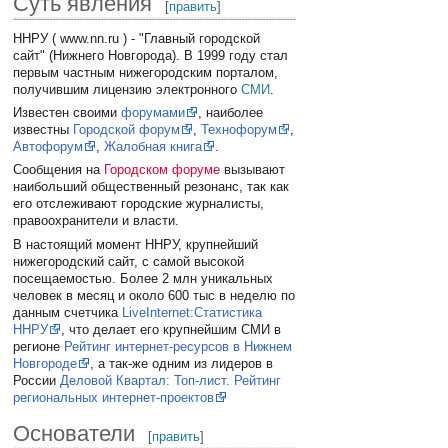
Суть явления
[
править
]
ННРУ ( www.nn.ru ) - "Главный городской
сайт" (Нижнего Новгорода). В 1999 году стал
первым частным нижегородским порталом,
получившим лицензию электронного
СМИ
.
Известен своими
форумами
, наиболее
известны
Городской форум
,
Технофорум
,
Автофорум
,
Жалобная книга
.
Сообщения на
Городском форуме
вызывают
наибольший общественный резонанс, так как
его отслеживают городские журналисты,
правоохранители и власти.
В настоящий момент ННРУ, крупнейший
нижегородский сайт, с самой высокой
посещаемостью. Более 2 млн уникальных
человек в месяц и около 600 тыс в неделю по
данным счетчика
LiveInternet:Статистика
ННРУ
, что делает его крупнейшим СМИ в
регионе
Рейтинг интернет-ресурсов в Нижнем
Новгороде
, а так-же одним из лидеров в
России
Деловой Квартал: Топ-лист. Рейтинг
региональных интернет-проектов
Основатели
[
править
]