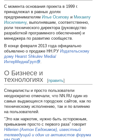
С момента основания проекта в 1999 г.
принадлежал в равных долях
предпринимателям
Илье Осипову
и
Михаилу
Иосилевичу
, выполнявшим, соответственно,
роли технического директора (руководство
разработкой программного обеспечения) и
менеджера по развитию сообществ.
В конце февраля 2013 года официально
объявлено о продаже НН.РУ
Издательскому
дому Hearst Shkulev Media/
ИнтерМедиаГруп
.
О Бизнесе и
технологиях
[
править
]
Специалисты и просто пользователи
неоднократно отмечали, что NN.RU один из
самых выдающихся городских сайтов, как по
техническому исполнению, так и по влиянию
на пользователей.
“Это как наркотик, нужно быть осторожным,
привыкание просто с первого раза” говорит
Hillerien (Антон Евдокимов), известный
телеведущий и один из активистов форума