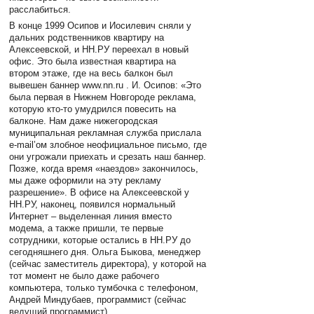
расслабиться.
В конце 1999 Осипов и Иосилевич сняли у
дальних родственников квартиру на
Алексеевской, и НН.РУ переехал в новый
офис. Это была известная квартира на
втором этаже, где на весь балкон был
вывешен баннер www.nn.ru . И. Осипов: «Это
была первая в Нижнем Новгороде реклама,
которую кто-то умудрился повесить на
балконе. Нам даже нижегородская
муниципальная рекламная служба прислала
e-mail’ом злобное неофициальное письмо, где
они угрожали приехать и срезать наш баннер.
Позже, когда время «наездов» закончилось,
мы даже оформили на эту рекламу
разрешение». В офисе на Алексеевской у
НН.РУ, наконец, появился нормальный
Интернет – выделенная линия вместо
модема, а также пришли, те первые
сотрудники, которые остались в НН.РУ до
сегодняшнего дня. Ольга Быкова, менеджер
(сейчас заместитель директора), у которой на
тот момент не было даже рабочего
компьютера, только тумбочка с телефоном,
Андрей Миндубаев, программист (сейчас
ведущий программист).