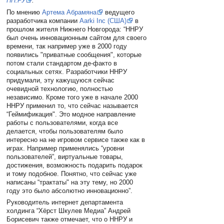
НН.РУ
.
По мнению
Артема Абрамяна
ведущего
разработчика компании
Aarki Inc (США)
в
прошлом жителя Нижнего Новгорода: “ННРУ
был очень инновационным сайтом для своего
времени, так например уже в 2000 году
появились "приватные сообщения", которые
потом стали стандартом де-факто в
социальных сетях. Разработчики ННРУ
придумали, эту кажущуюся сейчас
очевидной технологию, полностью
независимо. Кроме того уже в начале 2000
ННРУ применил то, что сейчас называется
“Геймификация". Это модное направление
работы с пользователями, когда все
делается, чтобы пользователям было
интересно на не игровом сервисе также как в
играх. Например применялись “уровни
пользователей”, виртуальные товары,
достижения, возможность подарить подарок
и тому подобное. Понятно, что сейчас уже
написаны “трактаты" на эту тему, но 2000
году это было абсолютно инновационно”.
Руководитель интернет департамента
холдинга “Хёрст Шкулев Медиа” Андрей
Борисевич также отмечает, что о ННРУ и