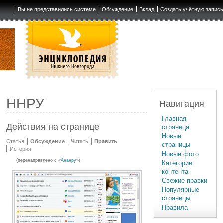
Вы не представились системе
Обсуждение
Вклад
Создать учётную запис
ННРУ
Навигация
Главная
Действия на странице
страница
Новые
Статья
Обсуждение
Читать
Править
страницы
История
Новые фото
(перенаправлено с «
Ананру
»)
Категории
контента
Свежие правки
Популярные
страницы
Правила