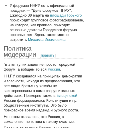
У форумов ННРУ есть официальный
праздник — "День форумов ННРУ".
Ежегодно
30 марта
на
площади Горького
происходит групповое фотографирование,
на которое, как правило, приходят
основные деятели Городского форума
прошлых лет. Здесь также можно
встретить
Михаила Иосилевича
.
Политика
модерации
[
править
]
"в этот тупик зашел не просто Городской
форум, а вобщем то вся
Россия
.
НН.РУ создавался на принципах демократии
и гласности, исходя из предположения, что
все люди братья ну хотябы не
заинтересованы в само-разрушительных
действиях. Примерно также в
Ельцинской
России формировалась Конституция и пр.
общественные институты. Это было
прекрасное время надежд и бурного роста.
Но потом оказалось, что Россия, к
сожалению, не готова к такому счастью.