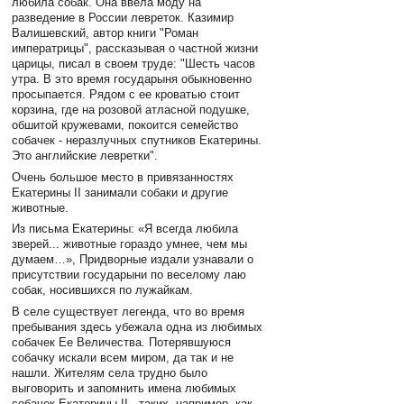
любила собак. Она ввела моду на
разведение в России левреток. Казимир
Валишевский, автор книги "Роман
императрицы", рассказывая о частной жизни
царицы, писал в своем труде: "Шесть часов
утра. В это время государыня обыкновенно
просыпается. Рядом с ее кроватью стоит
корзина, где на розовой атласной подушке,
обшитой кружевами, покоится семейство
собачек - неразлучных спутников Екатерины.
Это английские левретки".
Очень большое место в привязанностях
Екатерины II занимали собаки и другие
животные.
Из письма Екатерины: «Я всегда любила
зверей... животные гораздо умнее, чем мы
думаем…», Придворные издали узнавали о
присутствии государыни по веселому лаю
собак, носившихся по лужайкам.
В селе существует легенда, что во время
пребывания здесь убежала одна из любимых
собачек Ее Величества. Потерявшуюся
собачку искали всем миром, да так и не
нашли. Жителям села трудно было
выговорить и запомнить имена любимых
собачек Екатерины II , таких, например, как,