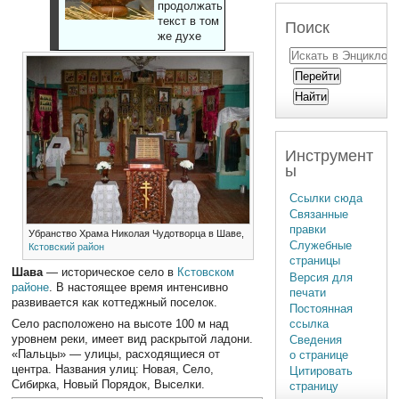
продолжать
текст в том
Поиск
же духе
Инструмент
ы
Ссылки сюда
Связанные
правки
Убранство Храма Николая Чудотворца в Шаве,
Служебные
Кстовский район
страницы
Шава
— историческое село в
Кстовском
Версия для
районе
. В настоящее время интенсивно
печати
развивается как коттеджный поселок.
Постоянная
Село расположено на высоте 100 м над
ссылка
уровнем реки, имеет вид раскрытой ладони.
Сведения
«Пальцы» — улицы, расходящиеся от
о странице
центра. Названия улиц: Новая, Село,
Цитировать
Сибирка, Новый Порядок, Выселки.
страницу