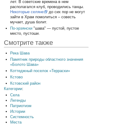
лет. В советские времена в нем
располагался клуб, проводились танцы.
Некоторые селяне
до сих пор не могут
зайти в Храм помолиться – совесть
мучает, душа болит.
По-эрзянски
"шава" — пустой, пустое
место, пустоши.
Смотрите также
Река Шава
Памятник природы областного значения
«Болото Шава»
Коттеджный поселок «Терраски»
Кстово
Кстовский район
Категории
:
Села
Легенды
Патриотизм
Истории
Системность
Места