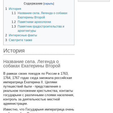
Содержание
1
История
1.1
Название села. Легенда о собаках
Екатерины Второй
1.2
Памятники археологии
1.3
Памятник градостроительства и
архитектуры
2
Интересные факты
3
Смотрите также
История
Название села. Легенда о
собаках Екатерины Второй
В рамках своих поездок по России в 1763,
1764, 1767 годах сюда заезжала российская
императрица Екатерина II. Целями
путешествий были - представления о
реальном положении крестьянства, контакты
государыни с различными слоями населения,
контроль за деятельностью местной
администрации.
Известно, что Государыня императрица очень