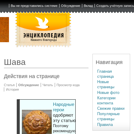
Вы не представились системе
Обсуждение
Вклад
Создать учётную запис
Шава
Навигация
Главная
Действия на странице
страница
Новые
Статья
Обсуждение
Читать
Просмотр кода
страницы
История
Новые фото
Категории
контента
Народные
Свежие правки
герои
Популярные
одобряют
страницы
эту статью
Правила
Поэтому
рекомендуют