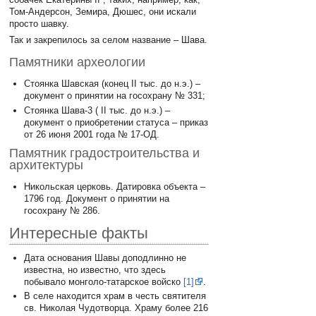
Том-Андерсон, Земира, Дюшес, они искали
просто шавку.
Так и закрепилось за селом название – Шава.
Памятники археологии
Стоянка Шавская (конец II тыс. до н.э.) –
документ о принятии на госохрану № 331;
Стоянка Шава-3 ( II тыс. до н.э.) –
документ о приобретении статуса – приказ
от 26 июня 2001 года № 17-ОД.
Памятник градостроительства и
архитектуры
Никольская церковь. Датировка объекта –
1796 год. Документ о принятии на
госохрану № 286.
Интересные факты
Дата основания Шавы доподлинно не
известна, но известно, что здесь
побывало монголо-татарское войско
[1]
.
В селе находится храм в честь святителя
св. Николая Чудотворца. Храму более 216