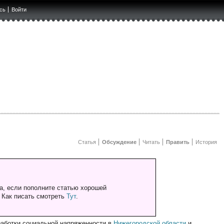
сь
Войти
Статья
Обсуждение
Читать
Править
История
а, если пополните статью хорошей
. Как писать смотреть
Тут
.
работки социальной напряженности в
Нижегородской области
и