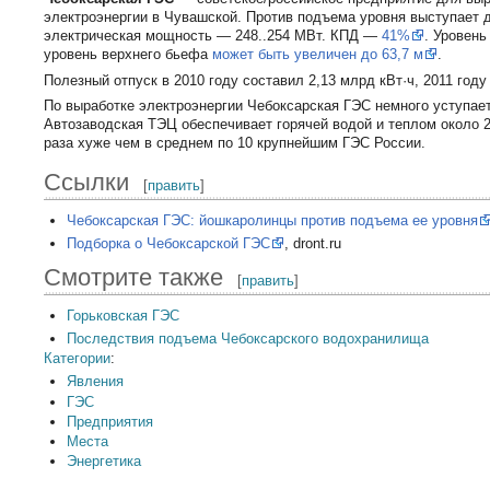
электроэнергии в Чувашской. Против подъема уровня выступает 
электрическая мощность — 248..254 МВт. КПД —
41%
. Уровень
уровень верхнего бьефа
может быть увеличен до 63,7 м
.
Полезный отпуск в 2010 году составил 2,13 млрд кВт·ч, 2011 году 
По выработке электроэнергии Чебоксарская ГЭС немного уступае
Автозаводская ТЭЦ обеспечивает горячей водой и теплом около 2
раза хуже чем в среднем по 10 крупнейшим ГЭС России.
Ссылки
[
править
]
Чебоксарская ГЭС: йошкаролинцы против подъема ее уровня
Подборка о Чебоксарской ГЭС
, dront.ru
Смотрите также
[
править
]
Горьковская ГЭС
Последствия подъема Чебоксарского водохранилища
Категории
:
Явления
ГЭС
Предприятия
Места
Энергетика