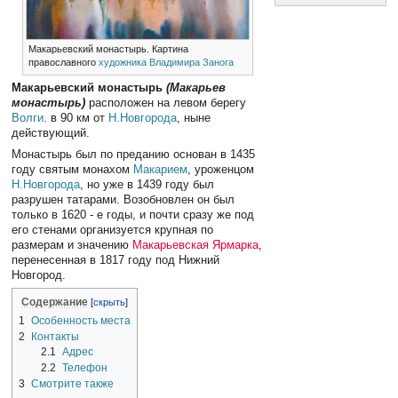
Макарьевский монастырь. Картина
православного
художника
Владимира Занога
Макарьевский монастырь
(Макарьев
монастырь)
расположен на левом берегу
Волги
. в 90 км от
Н.Новгорода
, ныне
действующий.
Монастырь был по преданию основан в 1435
году святым монахом
Макарием
, уроженцом
Н.Новгорода
, но уже в 1439 году был
разрушен татарами. Возобновлен он был
только в 1620 - е годы, и почти сразу же под
его стенами организуется крупная по
размерам и значению
Макарьевская Ярмарка
,
перенесенная в 1817 году под Нижний
Новгород.
Содержание
1
Особенность места
2
Контакты
2.1
Адрес
2.2
Телефон
3
Смотрите также