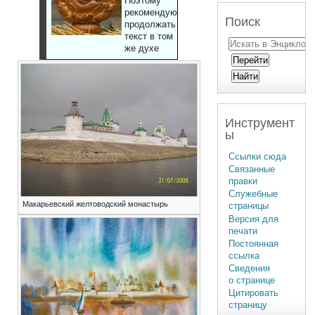
Поэтому
рекомендуют
Поиск
продолжать
текст в том
же духе
Инструмент
ы
Ссылки сюда
Связанные
правки
Служебные
Макарьевский желтоводский монастырь
страницы
Версия для
печати
Постоянная
ссылка
Сведения
о странице
Цитировать
страницу