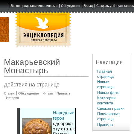
Вы не представились системе
Обсуждение
Вклад
Создать учётную запис
Макарьевский
Навигация
Монастырь
Главная
страница
Новые
Действия на странице
страницы
Новые фото
Статья
Обсуждение
Читать
Править
Категории
История
контента
Свежие правки
Народные
Популярные
герои
страницы
одобряют
Правила
эту статью