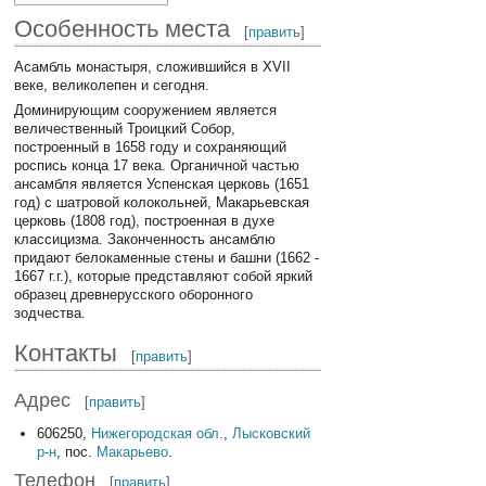
Особенность места
[
править
]
Асамбль монастыря, сложившийся в XVII
веке, великолепен и сегодня.
Доминирующим сооружением является
величественный Троицкий Собор,
построенный в 1658 году и сохраняющий
роспись конца 17 века. Органичной частью
ансамбля является Успенская церковь (1651
год) с шатровой колокольней, Макарьевская
церковь (1808 год), построенная в духе
классицизма. Законченность ансамблю
придают белокаменные стены и башни (1662 -
1667 г.г.), которые представляют собой яркий
образец древнерусского оборонного
зодчества.
Контакты
[
править
]
Адрес
[
править
]
606250,
Нижегородская обл.
,
Лысковский
р-н
, пос.
Макарьево
.
Телефон
[
править
]