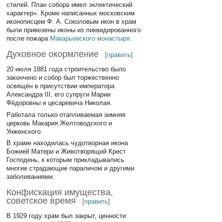
стилей. План собора имел эклектический
характер». Кроме написанных московским
иконописцем Ф. А. Соколовым икон в храм
были привезены иконы из ликвидированного
после пожара
Макарьевского монастыря
.
Духовное окормление
[
править
]
20 июля 1881 года строительство было
закончено и собор был торжественно
освящён в присутствии императора
Александра III, его супруги Марии
Фёдоровны и цесаревича Николая.
Работала только отапливаемая зимняя
церковь Макария Желтоводского и
Унженского.
В храме находилась чудотворная икона
Божией Матери и Животворящий Крест
Господень, к которым прикладывались
многие страдающие параличом и другими
заболеваниями.
Конфискация имущества,
советское время
[
править
]
В 1929 году храм был закрыт, ценности