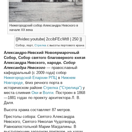
Нижегородский собор Александра Невского в
начале XX века
{{#video:youtube| 2ccibFEcWt8 | 250 }}
Собор, порт,
Стрелка
с высоты портового крана
Александро-Невский Новоярмарочный
Собор, Собор святого благоверного князя
Александра Невского, народн.
Собор
Александра Невского
— православный
кафедральный (с 2009 года) собор
Нижегородской Епархии
РПЦ
в
Нижнем
Новгороде
, близ речного порта в
историческом районе
Стрелка ("Стрелица")
у
места слияния
Оки
и
Волги
. Построен в 1868
—1881 годах по проекту архитектора Л. В.
Даля.
Высота храма составляет 87 метров.
Престолы собора: Святого Александра
Невского, Святого Николая Чудотворца,
Равноапостольной Марии Магдалины. В
выступающем западном притворе, на хорах