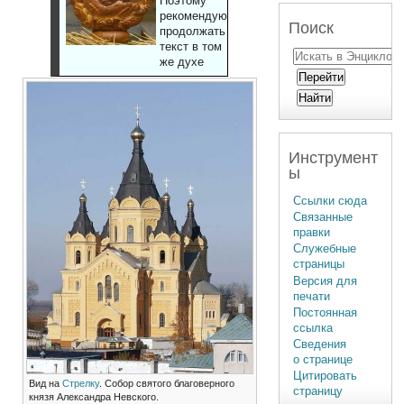
Поэтому
рекомендуют
Поиск
продолжать
текст в том
же духе
Инструмент
ы
Ссылки сюда
Связанные
правки
Служебные
страницы
Версия для
печати
Постоянная
ссылка
Сведения
о странице
Цитировать
Вид на
Стрелку
. Собор святого благоверного
страницу
князя Александра Невского.