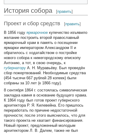
История собора
[
править
]
Проект и сбор средств
[
править
]
В 1856 году
ярмарочное
купечество изъявило
желание построить второй православный
ярмарочный храм в память о посещении
ярмарки императором Александром II и
обратилось с ходатайством о постройке
нового собора к нижегородскому епископу
Антонию, а тот, в свою очередь, к
губернатору
А. Н. Муравьёву. Был проведён
сбор пожертвований. Необходимые средства
(454 тысячи 667 рублей 28 копеек) были
собраны за 10 лет (к 1866 году).
8 сентября 1864 г. состоялась символическая
закладка камня в основание будущего храма.
К 1864 году был готов проект губернского
архитектора Р. Я. Килевейна. Его пришлось
переработать по причине недостаточной
прочности; после этого выяснилось, что для
такого проекта не хватает финансирования.
Новый проект, предложенный молодым
архитектором Л. В. Далем, также не был