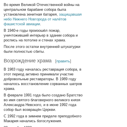
Во время Великой Отечественной войны на
центральном барабане собора была
установлена зенитная батарея,
защищавшая
небо Нижнего Новгорода от налётов
фашистской авиации
.
В 1940-е годы произошёл пожар,
уничтоживший интерьер в здании собора и
роспись на потолке и стенах храма.
После этого остатки внутренней штукатурки
были полностью сбиты.
Возрождение храма
[
править
]
В 1983 году началась реставрация собора, в
этот период активно принимали участие
добровольные реставраторы. В 1989 году
началось восстановление сорванных шатров
храма.
В феврале 1991 года было создано Братство
во имя святого благоверного великого князя
Александра Невского, и в июне 1992 года
собор был возвращён Церкви.
С 1992 года в зимнем приделе преподобного
Макария начались богослужения.