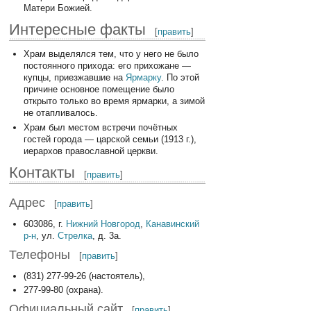
Матери Божией.
Интересные факты
[
править
]
Храм выделялся тем, что у него не было
постоянного прихода: его прихожане —
купцы, приезжавшие на
Ярмарку
. По этой
причине основное помещение было
открыто только во время ярмарки, а зимой
не отапливалось.
Храм был местом встречи почётных
гостей города — царской семьи (1913 г.),
иерархов православной церкви.
Контакты
[
править
]
Адрес
[
править
]
603086, г.
Нижний Новгород
,
Канавинский
р-н
, ул.
Стрелка
, д. 3а.
Телефоны
[
править
]
(831) 277-99-26 (настоятель),
277-99-80 (охрана).
Официальный сайт
[
править
]