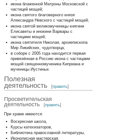
икона блаженной Матроны Московской с
частицей мощей;
икона святого благоверного князя
Александра Невского с частицей мощей;
икона святой великомученицы княгини
Елисаветы и инокини Варвары с
частицами мощей;
икона святителя Николая, архиепископа
Мир Ликийских, чудотворца;
в соборе с 2005 года находится первая
привезённая в Россию икона с частицами
мощей священномученика Киприана и
мученицы Иустиньи.
Полезная
деятельность
[
править
]
Просветительская
деятельность
[
править
]
При храме имеются:
Воскресная школа,
Курсы катехизаторов,
Библиотека православной литературы,
Иконописная мастерская.