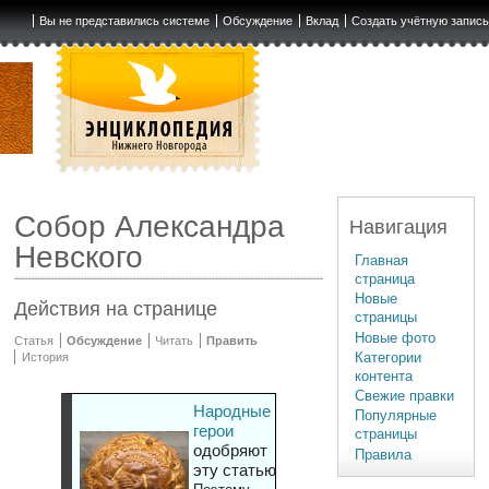
Вы не представились системе
Обсуждение
Вклад
Создать учётную запис
Собор Александра
Навигация
Невского
Главная
страница
Новые
Действия на странице
страницы
Новые фото
Статья
Обсуждение
Читать
Править
Категории
История
контента
Свежие правки
Народные
Популярные
герои
страницы
одобряют
Правила
эту статью