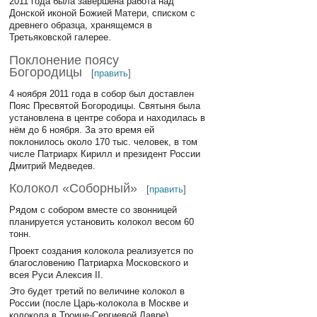
2011 года была завершена работа над
Донской иконой Божией Матери, списком с
древнего образца, хранящемся в
Третьяковской галерее.
Поклонение поясу
Богородицы
[
править
]
4 ноября 2011 года в собор был доставлен
Пояс Пресвятой Богородицы. Святыня была
установлена в центре собора и находилась в
нём до 6 ноября. За это время ей
поклонилось около 170 тыс. человек, в том
числе Патриарх Кирилл и президент России
Дмитрий Медведев.
Колокол «Соборный»
[
править
]
Рядом с собором вместе со звонницей
планируется установить колокол весом 60
тонн.
Проект создания колокола реализуется по
благословению Патриарха Московского и
всея Руси Алексия II.
Это будет третий по величине колокол в
России (после Царь-колокола в Москве и
колокола в Троице-Сергиевой Лавре).