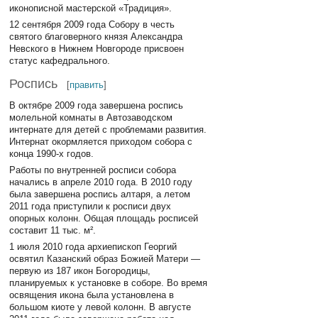
иконописной мастерской «Традиция».
12 сентября 2009 года Собору в честь
святого благоверного князя Александра
Невского в Нижнем Новгороде присвоен
статус кафедрального.
Роспись
[
править
]
В октябре 2009 года завершена роспись
молельной комнаты в Автозаводском
интернате для детей с проблемами развития.
Интернат окормляется приходом собора с
конца 1990-х годов.
Работы по внутренней росписи собора
начались в апреле 2010 года. В 2010 году
была завершена роспись алтаря, а летом
2011 года приступили к росписи двух
опорных колонн. Общая площадь росписей
составит 11 тыс. м².
1 июля 2010 года архиепископ Георгий
освятил Казанский образ Божией Матери —
первую из 187 икон Богородицы,
планируемых к установке в соборе. Во время
освящения икона была установлена в
большом киоте у левой колонн. В августе