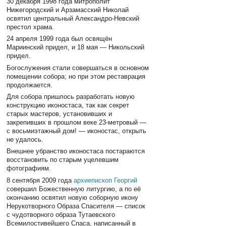
30 декабря 1998 года митрополит
Нижегородский и Арзамасский Николай
освятил центральный Александро-Невский
престол храма.
24 апреля 1999 года был освящён
Мариинский придел, и 18 мая — Никольский
придел.
Богослужения стали совершаться в основном
помещении собора; но при этом реставрация
продолжается.
Для собора пришлось разработать новую
конструкцию иконостаса, так как секрет
старых мастеров, установивших и
закрепивших в прошлом веке 23-метровый —
с восьмиэтажный дом! — иконостас, открыть
не удалось.
Внешнее убранство иконостаса постараются
восстановить по старым уцелевшим
фотографиям.
8 сентября 2009 года
архиепископ Георгий
совершил Божественную литургию, а по её
окончанию освятил новую соборную икону
Нерукотворного Образа Спасителя — список
с чудотворного образа Тутаевского
Всемилостивейшего Спаса, написанный в