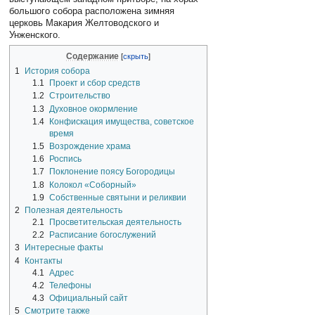
большого собора расположена зимняя
церковь Макария Желтоводского и
Унженского.
Содержание
1
История собора
1.1
Проект и сбор средств
1.2
Строительство
1.3
Духовное окормление
1.4
Конфискация имущества, советское
время
1.5
Возрождение храма
1.6
Роспись
1.7
Поклонение поясу Богородицы
1.8
Колокол «Соборный»
1.9
Собственные святыни и реликвии
2
Полезная деятельность
2.1
Просветительская деятельность
2.2
Расписание богослужений
3
Интересные факты
4
Контакты
4.1
Адрес
4.2
Телефоны
4.3
Официальный сайт
5
Смотрите также