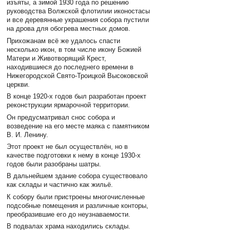
изъяты, а зимой 1930 года по решению
руководства Волжской флотилии иконостасы
и все деревянные украшения собора пустили
на дрова для обогрева местных домов.
Прихожанам всё же удалось спасти
несколько икон, в том числе икону Божией
Матери и Животворящий Крест,
находившиеся до последнего времени в
Нижегородской Свято-Троицкой Высоковской
церкви.
В конце 1920-х годов был разработан проект
реконструкции ярмарочной территории.
Он предусматривал снос собора и
возведение на его месте маяка с памятником
В. И. Ленину.
Этот проект не был осуществлён, но в
качестве подготовки к нему в конце 1930-х
годов были разобраны шатры.
В дальнейшем здание собора существовало
как склады и частично как жильё.
К собору были пристроены многочисленные
подсобные помещения и различные конторы,
преобразившие его до неузнаваемости.
В подвалах храма находились склады.