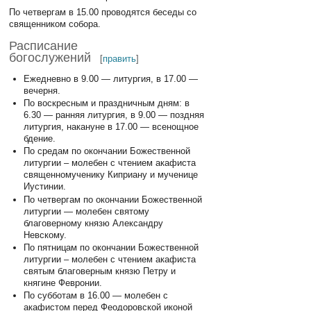
По четвергам в 15.00 проводятся беседы со
священником собора.
Расписание
богослужений
[
править
]
Ежедневно в 9.00 — литургия, в 17.00 —
вечерня.
По воскресным и праздничным дням: в
6.30 — ранняя литургия, в 9.00 — поздняя
литургия, накануне в 17.00 — всенощное
бдение.
По средам по окончании Божественной
литургии – молебен с чтением акафиста
священномученику Киприану и мученице
Иустинии.
По четвергам по окончании Божественной
литургии — молебен святому
благоверному князю Александру
Невскому.
По пятницам по окончании Божественной
литургии – молебен с чтением акафиста
святым благоверным князю Петру и
княгине Февронии.
По субботам в 16.00 — молебен с
акафистом перед Феодоровской иконой