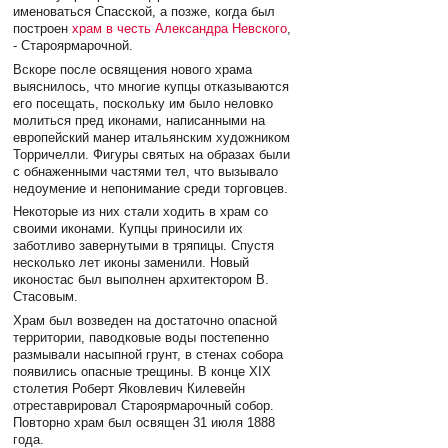
именоваться Спасской, а позже, когда был
построен
храм в честь Александра Невского
,
- Староярмарочной.
Вскоре после освящения нового храма
выяснилось, что многие купцы отказываются
его посещать, поскольку им было неловко
молиться пред иконами, написанными на
европейский манер итальянским художником
Торричелли. Фигуры святых на образах были
с обнаженными частями тел, что вызывало
недоумение и непонимание среди торговцев.
Некоторые из них стали ходить в храм со
своими иконами. Купцы приносили их
заботливо завернутыми в тряпицы. Спустя
несколько лет иконы заменили. Новый
иконостас был выполнен архитектором В.
Стасовым.
Храм был возведен на достаточно опасной
территории, паводковые воды постепенно
размывали насыпной грунт, в стенах собора
появились опасные трещины. В конце XIX
столетия Роберт Яковлевич Килевейн
отреставрировал Староярмарочный собор.
Повторно храм был освящен 31 июля 1888
года.