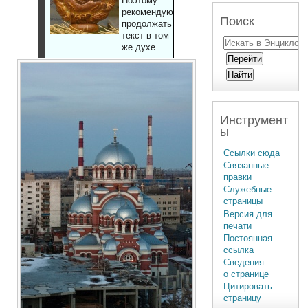
Поэтому
рекомендуют
Поиск
продолжать
текст в том
же духе
Инструмент
ы
Ссылки сюда
Связанные
правки
Служебные
страницы
Версия для
печати
Постоянная
ссылка
Сведения
о странице
Цитировать
страницу