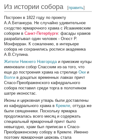
Из истории собора
[
править
]
Построен в 1822 году по проекту
А.А.Бетанкура. Не случайно удивительное
сходство ярмарочного храма с Исаакиевским
собором в
Санкт-Петербурге
: фасады храмов
разрабатывал один человек - Огюст Р.
Монферран. К сожалению, в интерьере
собора не сохранились росписи академика
А.В.Ступина.
Жители
Нижнего Новгорода
и приезжие купцы
именовали собор Спасским из-за того, что
еще до построения храма на стрелице
Оки
и
Волги
в дощатых временных лавках причт
Спасо-Преображенского кафедрального
собора поставил среди торга в полотняном
шатре иконостас.
Иконы и церковная утварь были доставлены
из кафедрального храма в
Кремле
, оттуда же
были священники. Поскольку ярмарка
продолжалась всего месяц и содержать
специальный ярмарочный причт было
невыгодно, храм был приписан к Спасо-
Преображенскому собору в Кремле. Именно
поэтому ярмарочная церковь стала