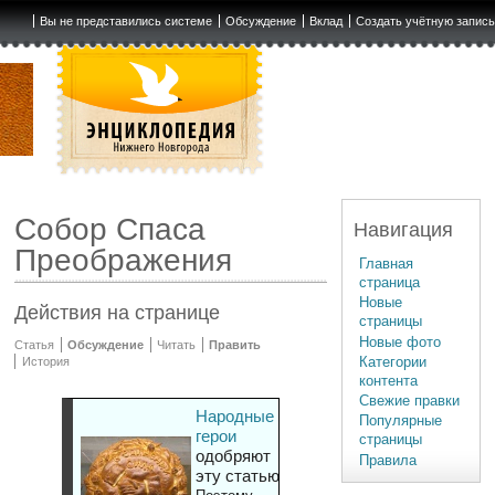
Вы не представились системе
Обсуждение
Вклад
Создать учётную запис
Собор Спаса
Навигация
Преображения
Главная
страница
Новые
Действия на странице
страницы
Новые фото
Статья
Обсуждение
Читать
Править
Категории
История
контента
Свежие правки
Народные
Популярные
герои
страницы
одобряют
Правила
эту статью