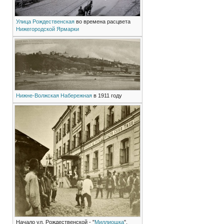
Улица Рождественская
во времена расцвета
Нижегородской Ярмарки
Нижне-Волжская Набережная
в 1911 году
Начало ул. Рождественской - "
Миллиошка
",