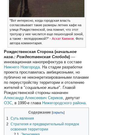
"Вот интересно, когда городская власть
согласовывает такие размеры летних кафе на
улице Рождественской, она помнит, что этот
тротуар у нее числится еще пешеходной зоной,
а также - велодорожкой?" -
Асхат Каюмов
. Фото
автора комментария.
Рождественская Сторона (
начальное
назв.: Рождественская Слобода
)
—
инновационная нанопрефектура в составе
Нижнего Новгорода
. На стадии разработки
проекта прославилась амбициозными, но
публично не неконкретизированными планами
по переустройству территории и отселению
жителей в "
социальное жилье
". Главой
Рождественской стороны назначен
Александр Алексеевич Сериков
, депутат
ОЗС
, в 1990-е глава
Нижегородского района
.
Содержание
1
Суть явления
2
Стратегия и предварительный порядок
освоения территории
2.1
Экономика