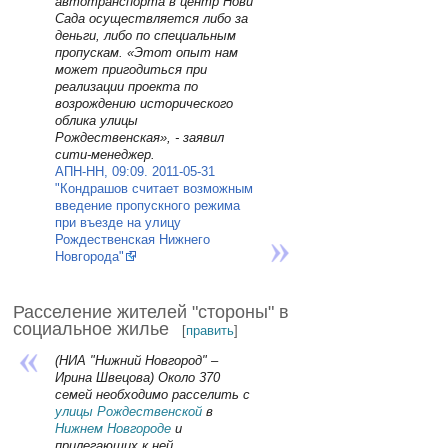
автотранспорта в центр Нови
Сада осуществляется либо за
деньги, либо по специальным
пропускам. «Этот опыт нам
может пригодиться при
реализации проекта по
возрождению исторического
облика улицы
Рождественская», - заявил
сити-менеджер.
АПН-НН, 09:09. 2011-05-31
"Кондрашов считает возможным
введение пропускного режима
при въезде на улицу
Рождественская Нижнего
Новгорода"
Расселение жителей "стороны" в
социальное жилье
[
править
]
(НИА "Нижний Новгород" –
Ирина Швецова) Около 370
семей необходимо расселить с
улицы Рождественской
в
Нижнем Новгороде
и
прилегающих к ней