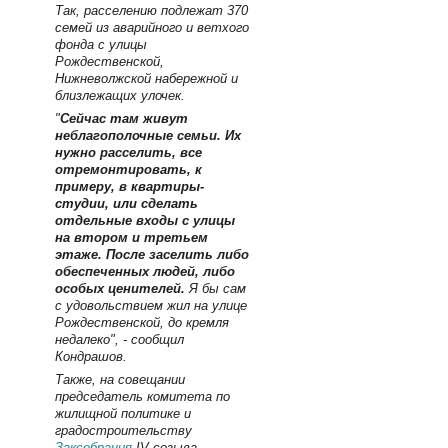
Так, расселению подлежат 370
семей из аварийного и ветхого
фонда с улицы
Рождественской,
Нижневолжской набережной и
близлежащих улочек.
"
Сейчас там живут
неблагополочные семьи. Их
нужно расселить, все
отремонтировать, к
примеру, в квартиры-
студии, или сделать
отдельные входы с улицы
на втором и третьем
этаже. После заселить либо
обеспеченных людей, либо
особых ценителей.
Я бы сам
с удовольствием жил на улице
Рождественской, до кремля
недалеко", - сообщил
Кондрашов.
Также, на совещании
председатель комитета по
жилищной политике и
градостроительству
Заксобрания
IV созыва