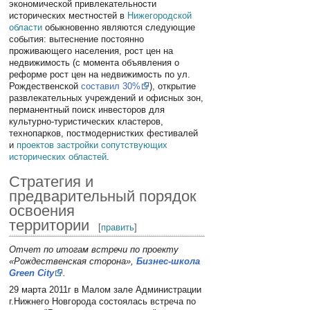
экономической привлекательности
исторических местностей в
Нижегородской
области
обыкновенно являются следующие
события: вытеснение постоянно
проживающего населения, рост цен на
недвижимость (с момента объявления о
реформе рост цен на недвижимость по ул.
Рождественской
составил 30%
), открытие
развлекательных учреждений и офисных зон,
перманентный поиск инвесторов для
культурно-туристических кластеров,
технопарков, постмодернистких фестивалей
и
проектов застройки сопутствующих
исторических областей
.
Стратегия и
предварительный порядок
освоения
территории
[
править
]
Отчет по итогам встречи по проекту
«Рождественская сторона»,
Бизнес-школа
Green City
.
29 марта 2011г в Малом зале Администрации
г.Нижнего Новгорода состоялась встреча по