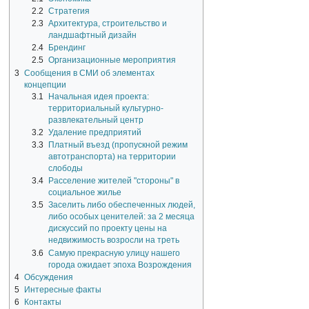
2.2
Стратегия
2.3
Архитектура, строительство и
ландшафтный дизайн
2.4
Брендинг
2.5
Организационные мероприятия
3
Сообщения в СМИ об элементах
концепции
3.1
Начальная идея проекта:
территориальный культурно-
развлекательный центр
3.2
Удаление предприятий
3.3
Платный въезд (пропускной режим
автотранспорта) на территории
слободы
3.4
Расселение жителей "стороны" в
социальное жилье
3.5
Заселить либо обеспеченных людей,
либо особых ценителей: за 2 месяца
дискуссий по проекту цены на
недвижимость возросли на треть
3.6
Самую прекрасную улицу нашего
города ожидает эпоха Возрождения
4
Обсуждения
5
Интересные факты
6
Контакты