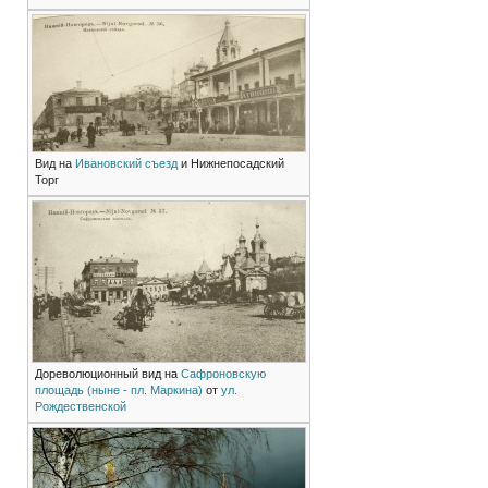
Вид на
Ивановский съезд
и Нижнепосадский
Торг
Дореволюционный вид на
Сафроновскую
площадь (ныне - пл. Маркина)
от
ул.
Рождественской