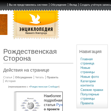
Вы не представились системе
Обсуждение
Вклад
Создать учётную запис
Рождественская
Навигация
Сторона
Главная
страница
Новые
Действия на странице
страницы
Новые фото
Статья
Обсуждение
Читать
Править
Категории
История
контента
(перенаправлено с «
Рождественская Слобода
»)
Свежие правки
Популярные
Наиболее
страницы
подробная
Правила
статья
Рунета
о проекте