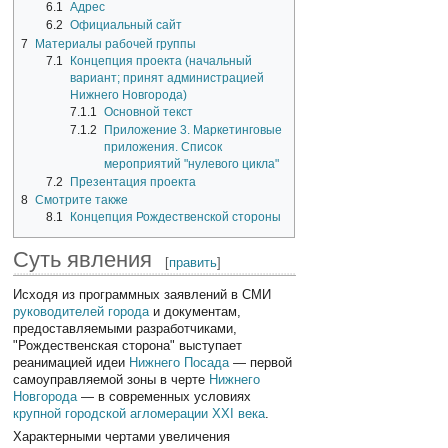
6.1
Адрес
6.2
Официальный сайт
7
Материалы рабочей группы
7.1
Концепция проекта (начальный
вариант; принят администрацией
Нижнего Новгорода)
7.1.1
Основной текст
7.1.2
Приложение 3. Маркетинговые
приложения. Список
мероприятий "нулевого цикла"
7.2
Презентация проекта
8
Смотрите также
8.1
Концепция Рождественской стороны
Суть явления
[
править
]
Исходя из программных заявлений в СМИ
руководителей города
и документам,
предоставляемыми разработчиками,
"Рождественская сторона" выступает
реанимацией идеи
Нижнего Посада
— первой
самоуправляемой зоны в черте
Нижнего
Новгорода
— в современных условиях
крупной городской агломерации XXI века
.
Характерными чертами увеличения