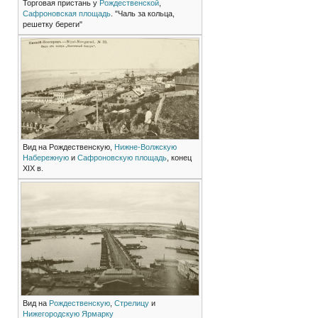
Торговая пристань у
Рождественской
,
Сафроновская площадь
. "Чаль за кольца,
решетку береги"
Вид на Рождественскую,
Нижне-Волжскую
Набережную
и
Сафроновскую площадь
, конец
XIX в.
Вид на
Рождественскую
,
Стрелицу
и
Нижегородскую Ярмарку