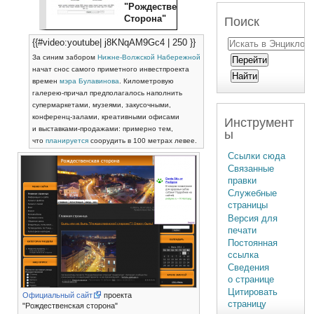
"Рождественская
Сторона"
Поиск
{{#video:youtube| j8KNqAM9Gc4 | 250 }}
За синим забором
Нижне-Волжской Набережной
начат снос самого приметного инвестпроекта
времен
мэра
Булавинова
. Километровую
галерею-причал предполагалось наполнить
супермаркетами, музеями, закусочными,
конференц-залами, креативными офисами
Инструмент
и выставками-продажами: примерно тем,
ы
что
планируется
соорудить в 100 метрах левее.
Ссылки сюда
Связанные
правки
Служебные
страницы
Версия для
печати
Постоянная
ссылка
Сведения
о странице
Цитировать
Официальный сайт
проекта
страницу
"Рождественская сторона"