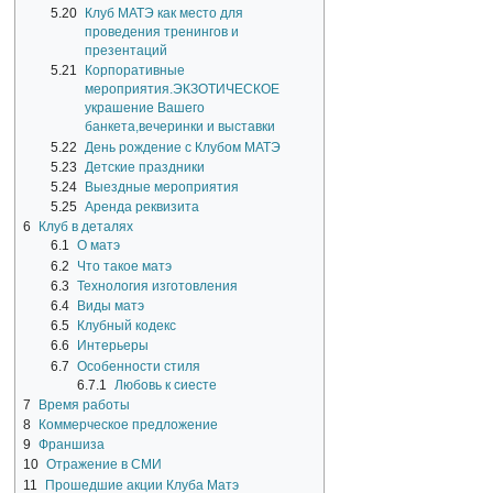
5.20
Клуб МАТЭ как место для
проведения тренингов и
презентаций
5.21
Корпоративные
мероприятия.ЭКЗОТИЧЕСКОЕ
украшение Вашего
банкета,вечеринки и выставки
5.22
День рождение с Клубом МАТЭ
5.23
Детские праздники
5.24
Выездные мероприятия
5.25
Аренда реквизита
6
Клуб в деталях
6.1
О матэ
6.2
Что такое матэ
6.3
Технология изготовления
6.4
Виды матэ
6.5
Клубный кодекс
6.6
Интерьеры
6.7
Особенности стиля
6.7.1
Любовь к сиесте
7
Время работы
8
Коммерческое предложение
9
Франшиза
10
Отражение в СМИ
11
Прошедшие акции Клуба Матэ