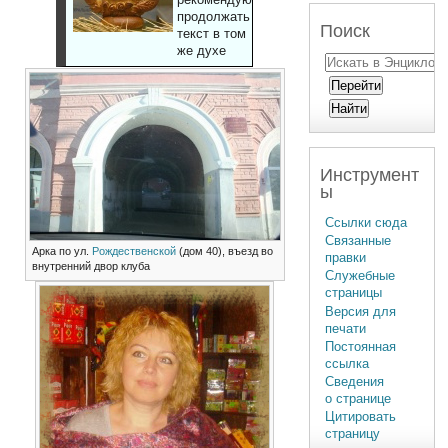
продолжать
Поиск
текст в том
же духе
Инструмент
ы
Ссылки сюда
Связанные
Арка по ул.
Рождественской
(дом 40), въезд во
правки
внутренний двор клуба
Служебные
страницы
Версия для
печати
Постоянная
ссылка
Сведения
о странице
Цитировать
страницу