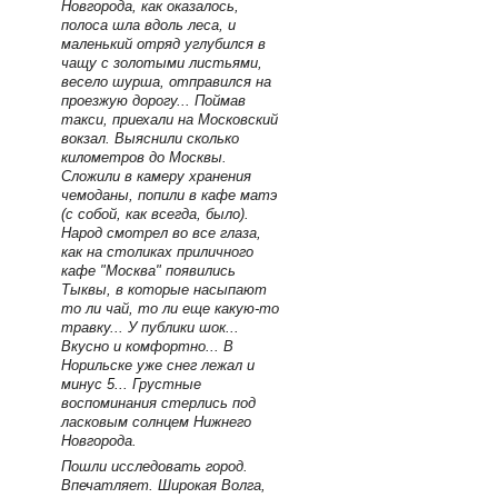
Новгорода, как оказалось,
полоса шла вдоль леса, и
маленький отряд углубился в
чащу с золотыми листьями,
весело шурша, отправился на
проезжую дорогу... Поймав
такси, приехали на Московский
вокзал. Выяснили сколько
километров до Москвы.
Сложили в камеру хранения
чемоданы, попили в кафе матэ
(с собой, как всегда, было).
Народ смотрел во все глаза,
как на столиках приличного
кафе "Москва" появились
Тыквы, в которые насыпают
то ли чай, то ли еще какую-то
травку... У публики шок...
Вкусно и комфортно... В
Норильске уже снег лежал и
минус 5... Грустные
воспоминания стерлись под
ласковым солнцем Нижнего
Новгорода.
Пошли исследовать город.
Впечатляет. Широкая Волга,