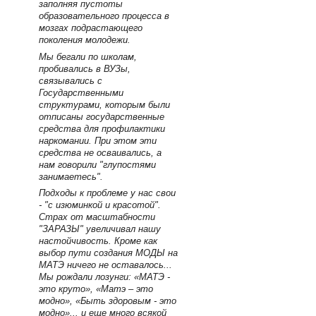
заполняя пустоты
образовательного процесса в
мозгах подрастающего
поколения молодежи.
Мы бегали по школам,
пробивались в ВУЗы,
связывались с
Государственными
структурами, которым были
отписаны государственные
средства для профилактики
наркомании. При этом эти
средства не осваивались, а
нам говорили "глупостями
занимаетесь".
Подходы к проблеме у нас свои
- "с изюминкой и красотой".
Страх от масштабности
"ЗАРАЗЫ" увеличивал нашу
настойчивость. Кроме как
выбор пути создания МОДЫ на
МАТЭ ничего не оставалось...
Мы рождали лозунги: «МАТЭ -
это круто», «Матэ – это
модно», «Быть здоровым - это
модно»... и еще много всякой