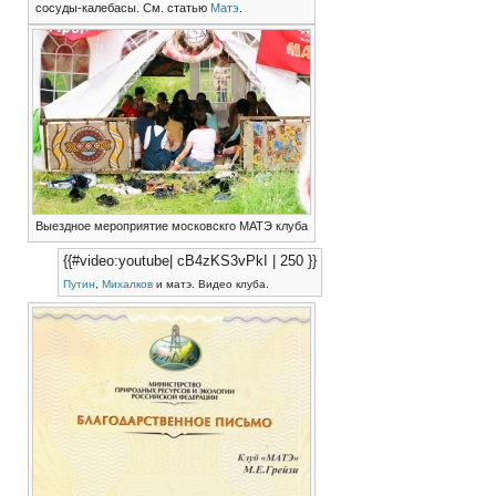
сосуды-калебасы. См. статью
Матэ
.
Выездное мероприятие московскго МАТЭ клуба
{{#video:youtube| cB4zKS3vPkI | 250 }}
Путин
,
Михалков
и матэ. Видео клуба.