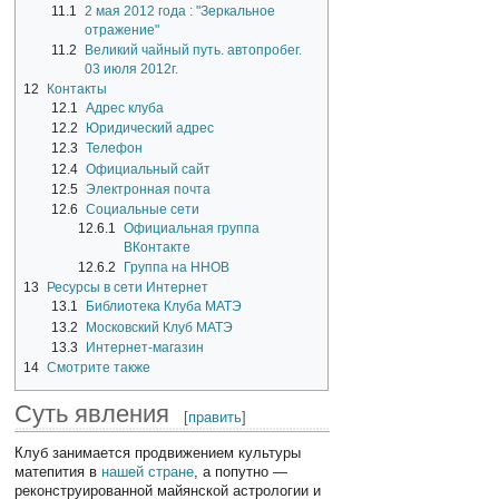
11.1
2 мая 2012 года : "Зеркальное
отражение"
11.2
Великий чайный путь. автопробег.
03 июля 2012г.
12
Контакты
12.1
Адрес клуба
12.2
Юридический адрес
12.3
Телефон
12.4
Официальный сайт
12.5
Электронная почта
12.6
Социальные сети
12.6.1
Официальная группа
ВКонтакте
12.6.2
Группа на ННОВ
13
Ресурсы в сети Интернет
13.1
Библиотека Клуба МАТЭ
13.2
Московский Клуб МАТЭ
13.3
Интернет-магазин
14
Смотрите также
Суть явления
[
править
]
Клуб занимается продвижением культуры
матепития в
нашей стране
, а попутно —
реконструированной майянской астрологии и