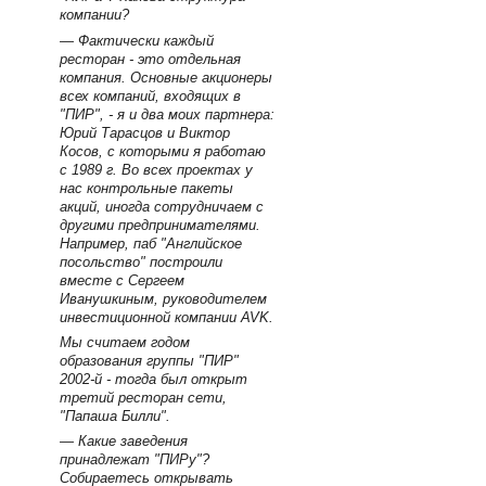
компании?
— Фактически каждый
ресторан - это отдельная
компания. Основные акционеры
всех компаний, входящих в
"ПИР", - я и два моих партнера:
Юрий Тарасцов и Виктор
Косов, с которыми я работаю
с 1989 г. Во всех проектах у
нас контрольные пакеты
акций, иногда сотрудничаем с
другими предпринимателями.
Например, паб "Английское
посольство" построили
вместе с Сергеем
Иванушкиным, руководителем
инвестиционной компании AVK.
Мы считаем годом
образования группы "ПИР"
2002-й - тогда был открыт
третий ресторан сети,
"Папаша Билли".
— Какие заведения
принадлежат "ПИРу"?
Собираетесь открывать