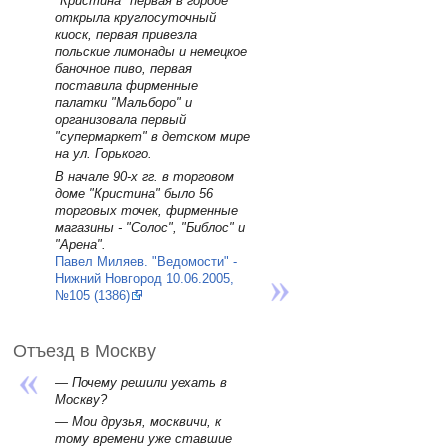
"Кристина" первая в городе
открыла круглосуточный
киоск, первая привезла
польские лимонады и немецкое
баночное пиво, первая
поставила фирменные
палатки "Мальборо" и
организовала первый
"супермаркет" в детском мире
на ул. Горького.
В начале 90-х гг. в торговом
доме "Кристина" было 56
торговых точек, фирменные
магазины - "Солос", "Библос" и
"Арена".
Павел Миляев. "Ведомости" -
Нижний Новгород 10.06.2005,
№105 (1386)
Отъезд в Москву
— Почему решили уехать в
Москву?
— Мои друзья, москвичи, к
тому времени уже ставшие