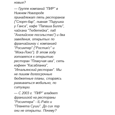
новые?
— Группе компаний "ПИР" в
Нижнем Новгороде
принадлежат пять ресторанов
("Спорт-бар", пивная "Пирушка
у Ганса", кафе "Папаша Билли",
чайхана "Тюбетейка", паб
"Английское посольство") и два
заведения, открытых по
франчайзингу с компанией
"Росинтер" ("Ростик'с" и
"Мока-Локо"). В этом году
готовятся к открытию
ресторан "Плакучая ива", сеть
кофеен "Касабланка",
"Итальянский ресторан". Мы
не пишем долгосрочные
бюджетные планы, стараясь
развиваться мобильно, по
ситуации.
— С 2003 г. "ПИР" владеет
франшизой на рестораны
"Росинтера" - IL-Patio и
"Планета Суши". До сих пор
они не открыты. Почему?