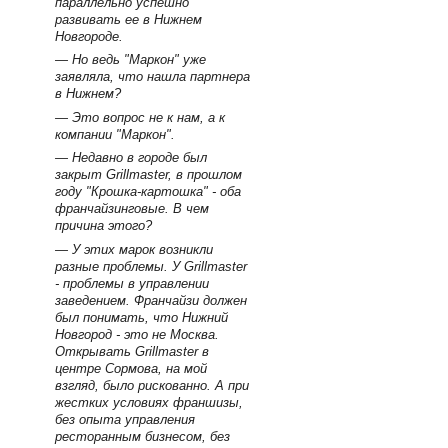
параллельно успешно
развивать ее в Нижнем
Новгороде.
— Но ведь "Маркон" уже
заявляла, что нашла партнера
в Нижнем?
— Это вопрос не к нам, а к
компании "Маркон".
— Недавно в городе был
закрыт Grillmaster, в прошлом
году "Крошка-картошка" - оба
франчайзинговые. В чем
причина этого?
— У этих марок возникли
разные проблемы. У Grillmaster
- проблемы в управлении
заведением. Франчайзи должен
был понимать, что Нижний
Новгород - это не Москва.
Открывать Grillmaster в
центре Сормова, на мой
взгляд, было рискованно. А при
жестких условиях франшизы,
без опыта управления
ресторанным бизнесом, без