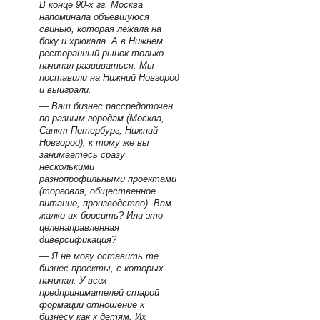
В конце 90-х гг. Москва
напоминала объевшуюся
свинью, которая лежала на
боку и хрюкала. А в Нижнем
ресторанный рынок только
начинал развиваться. Мы
поставили на Нижний Новгород
и выиграли.
— Ваш бизнес рассредоточен
по разным городам (Москва,
Санкт-Петербург, Нижний
Новгород), к тому же вы
занимаетесь сразу
несколькими
разнопрофильными проектами
(торговля, общественное
питание, производство). Вам
жалко их бросить? Или это
целенаправленная
диверсификация?
— Я не могу оставить те
бизнес-проекты, с которых
начинал. У всех
предпринимателей старой
формации отношение к
бизнесу как к детям. Их