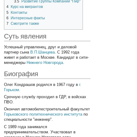
3.5
Развитие Группы Компаний "Пир"
4
Курс на мигрантов
5
Контакты
6
Интересные факты
7
Смотрите также
Суть явления
Успешный управленец, друг и деловой
партнер сына
В.П.Шанцева
. C 1992 года
живет и работает в Москве. Кандидат в сити-
менеджеры
Нижнего Новгорода
.
Биография
Олег Кондрашов родился в 1967 году в
г.
Горьком
.
Срочную службу проходил в ГДР, в войсках
ПВО.
Окончил автомобилестроительный факультет
Горьковского политехнического института
по
специальности "инженер".
С 1989 года занимался
предпринимательством. Участвовал в