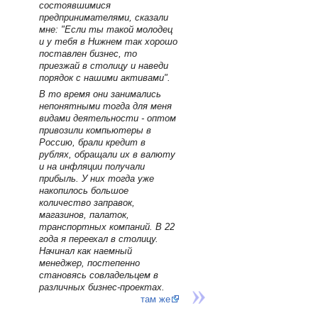
состоявшимися
предпринимателями, сказали
мне: "Если ты такой молодец
и у тебя в Нижнем так хорошо
поставлен бизнес, то
приезжай в столицу и наведи
порядок с нашими активами".
В то время они занимались
непонятными тогда для меня
видами деятельности - оптом
привозили компьютеры в
Россию, брали кредит в
рублях, обращали их в валюту
и на инфляции получали
прибыль. У них тогда уже
накопилось большое
количество заправок,
магазинов, палаток,
транспортных компаний. В 22
года я переехал в столицу.
Начинал как наемный
менеджер, постепенно
становясь совладельцем в
различных бизнес-проектах.
там же