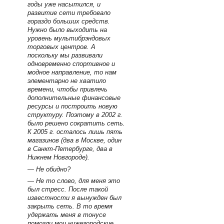
годы уже насытился, и
развитие сети требовало
гораздо больших средств.
Нужно было выходить на
уровень мультибрэндовых
торговых центров. А
поскольку мы развивали
одновременно спортивное и
модное направление, то нам
элементарно не хватило
времени, чтобы привлечь
дополнительные финансовые
ресурсы и построить новую
структуру. Поэтому в 2002 г.
было решено сократить сеть.
К 2005 г. осталось лишь пять
магазинов (два в Москве, один
в Санкт-Петербурге, два в
Нижнем Новгороде).
— Не обидно?
— Не то слово, для меня это
был стресс. После такой
известности я вынужден был
закрыть сеть. В то время
удержать меня в тонусе
помогли мои нижегородские