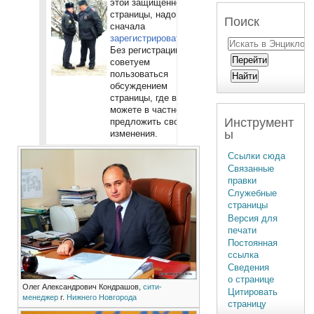
этой защищенной
страницы, надо
Поиск
сначала
зарегистрироваться
.
Без регистрации
советуем
пользоваться
обсуждением
страницы, где вы
можете в частности
Инструмент
предложить свои
ы
изменения.
Ссылки сюда
Связанные
правки
Служебные
страницы
Версия для
печати
Постоянная
ссылка
Сведения
о странице
Олег Александрович Кондрашов,
сити-
Цитировать
менеджер
г.
Нижнего Новгорода
страницу