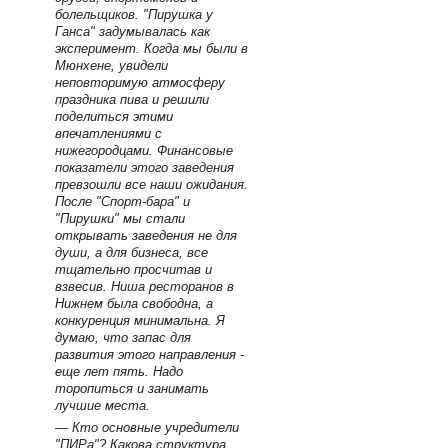
болельщиков. "Пирушка у
Ганса" задумывалась как
эксперимент. Когда мы были в
Мюнхене, увидели
неповторимую атмосферу
праздника пива и решили
поделиться этими
впечатлениями с
нижегородцами. Финансовые
показатели этого заведения
превзошли все наши ожидания.
После "Спорт-бара" и
"Пирушки" мы стали
открывать заведения не для
души, а для бизнеса, все
тщательно просчитав и
взвесив. Ниша ресторанов в
Нижнем была свободна, а
конкуренция минимальна. Я
думаю, что запас для
развития этого направления -
еще лет пять. Надо
торопиться и занимать
лучшие места.
— Кто основные учредители
"ПИРа"? Какова структура