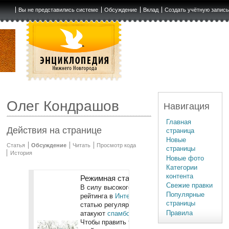
Вы не представились системе
Обсуждение
Вклад
Создать учётную запис
Олег Кондрашов
Навигация
Главная
Действия на странице
страница
Новые
Статья
Обсуждение
Читать
Просмотр кода
страницы
История
Новые фото
Категории
контента
Режимная статья
Свежие правки
В силу высокого
Популярные
рейтинга в
Интернете
,
страницы
статью регулярно
Правила
атакуют
спамботы
.
Чтобы править текст