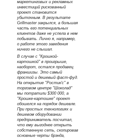
маркетинговых и рекламных
инвестиций рискованный
проект становится
убыточным. В результате
Grillmaster закрылся, а большая
часть его потенциальных
клиентов даже не успела в нем
побывать. Лично я, например,
о работе этого заведения
ничего не слышал.
В случае с "Крошкой-
картошкой" в проигрыше,
наоборот, остался продавец
франшизы. Это самый
простой и дешевый фаст-фуд.
На открытие "Ростик'с" в
торговом центре "Шоколад"
мы потратили $300 000, а
"Крошке-картошке" проект
обошелся на порядок дешевле.
При простых технологиях и
дешевом оборудовании
предприниматель посчитал,
что ему выгоднее открыть
собственную сеть, скопировав
основные черты брэнда,