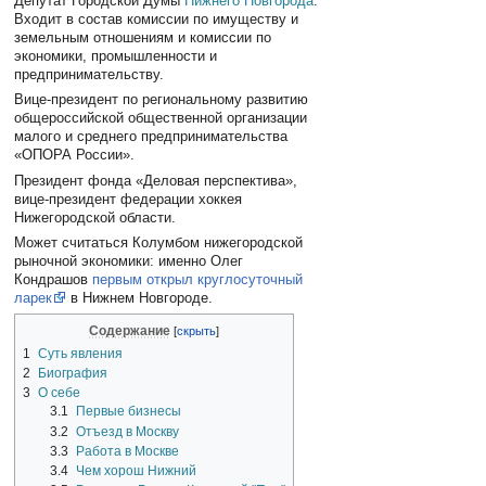
Депутат Городской Думы
Нижнего Новгорода
.
Входит в состав комиссии по имуществу и
земельным отношениям и комиссии по
экономики, промышленности и
предпринимательству.
Вице-президент по региональному развитию
общероссийской общественной организации
малого и среднего предпринимательства
«ОПОРА России».
Президент фонда «Деловая перспектива»,
вице-президент федерации хоккея
Нижегородской области.
Может считаться Колумбом нижегородской
рыночной экономики: именно Олег
Кондрашов
первым открыл круглосуточный
ларек
в Нижнем Новгороде.
Содержание
1
Суть явления
2
Биография
3
О себе
3.1
Первые бизнесы
3.2
Отъезд в Москву
3.3
Работа в Москве
3.4
Чем хорош Нижний