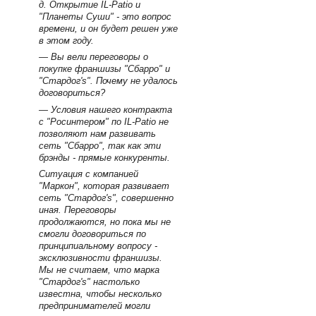
д. Открытие IL-Patio и
"Планеты Суши" - это вопрос
времени, и он будет решен уже
в этом году.
— Вы вели переговоры о
покупке франшизы "Сбарро" и
"Стардог's". Почему не удалось
договориться?
— Условия нашего контракта
с "Росинтером" по IL-Patio не
позволяют нам развивать
сеть "Сбарро", так как эти
брэнды - прямые конкуренты.
Ситуация с компанией
"Маркон", которая развивает
сеть "Стардог's", совершенно
иная. Переговоры
продолжаются, но пока мы не
смогли договориться по
принципиальному вопросу -
эксклюзивности франшизы.
Мы не считаем, что марка
"Стардог's" настолько
известна, чтобы несколько
предпринимателей могли