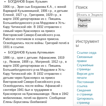
БОГДАНОВ Борис Кузьмич
1906 г.р., Эрзя сын Богданова К.А., с женой
Поиск
Варварой Кузьминишной, 1906 г.р., и детьми:
Еленой, 1927 г.р., Григорием, 1929 г.р., в
марте 1930 депортирован из с. Пикшень
Большеболдинского р-на Мордовии в Усть-
Кару Читинской обл. В 1932 отправлен с
семьей через Красноярск на прииск
Викторовский Северо-Енисейского р-на.
Работал плотником в хозцехе прииска.
Инструмент
Освободились после войны. Григорий погиб в
ы
1931 в ссылке.
БОГДАНОВ Кузьма Артемьевич
Ссылки сюда
Связанные
1886 г.р., эрзя с детьми: Афанасием, 1919
правки
г.р., Яковом, 1908 г.р., Матреной, 1912 г.р., в
Служебные
марте 1930 депортирован из с. Пикшень
страницы
Большеболдинского р-на Мордовии в Усть-
Версия для
Кару Читинской обл. В 1932 отправлен с
печати
детьми через Красноярск на прииск
Викторовский Северо-Енисейского р-на.
Постоянная
Освободились после войны. Афанасий с
ссылка
сентября 1941 был в трудармии в
Сведения
Красноярске на Красмашзаводе. Яков в 1942
о странице
мобилизован, погиб на фронте.
Сообщение
Цитировать
Елены Борисовны Богдановой
страницу