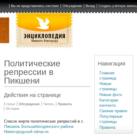
Вы не представились системе
Обсуждение
Вклад
Создать учётную запис
Политические
Навигация
репрессии в
Главная
страница
Пикшени
Новые
страницы
Действия на странице
Новые фото
Категории
Статья
Обсуждение
Читать
Править
контента
История
Свежие правки
Популярные
Список жертв политических репрессий в с.
страницы
Пикшень
Большеболдинского района
Правила
Нижегородской области
.