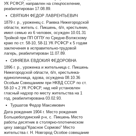
УК РСФСР, направлен на спецпоселение,
реабилитирован 17.08.89.
СВЯТКИН ФЕДОР ЛАВРЕНТЬЕВИЧ
1879 г. р., уроженец с. Раевка Нижегородской
области, житель с. Пикшень, б/п, крестьянин,
имел семью из 6 человек, осужден 10.01.31
Тройкой при ПП ОГПУ по Средне-Волжскому
краю по ст. 58-10, 58-11 УК РСФСР к 5 годам
заключения в исправительно-трудовой
лагерь, реабилитирован 11.07.89.
СИНЯЕВА ЕВДОКИЯ ФЕДОРОВНА
1896 г. р., уроженка и жительница с. Пикшень
Нижегородской области, б/п, крестьянка-
единоличница, вдова, осуждена 08.10.36
Особым Совещанием при НКВД СССР по ст.
58-10 ч.2 УК РСФСР, над ней установлен
гласный надзор по месту жительства на 1
год, реабилитирована 03.02.93.
Туршатов Федор Максимович
Дата рождения 1904 г. Место рождения
Большеболдинский р-н, с. Пикшень Место
работы десятник в столярно-плотническом
цеху завода"Красное Сормово" Место
жительства г. Н. Новгород Особое совещание