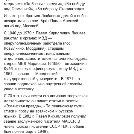
медалями «За боевые заслуги», «За победу
над Германией», «За оборону Сталинграда».
Из четырех братьев Любаевых домой с войны
возвратились трое. Брат Павла Алексей
погиб под Москвой.
С 1946 до 1970 г. Павел Кириллович Любаев
работал в органах МВД —
оперуполномоченым райотдела (пос.
Ковылкино, Мордовия), старшим
оперуполномоченным, начальником
отделения, заместителем начальника отдела
кадров МВД Мордовии. В 1950 г. он закончил
Куйбышевскую офицерскую школу МВД, а в
1961 г. заочно — Мордовский
государственный университет. В 1971 г. в
звании подполковника внутренней службы
ушел в отставку.
С 70-х гг. начинается его активная творческая
деятельность: он пишет статьи в газеты
«Эрзянcкая правда», «По ленинскому пути»,
стихи и прозу на эрзянском и русском
языках. В 1981 г. Павел Кириллович получил
звание заслуженного писателя МАССР. В
члены Союза писателей CCCР П.К. Любаев
был принят еще в 1949 г.