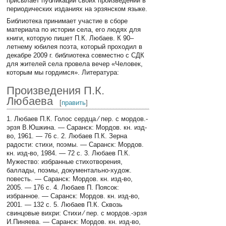
присылает публикации своих произведений в
периодических изданиях на эрзянском языке.
Библиотека принимает участие в сборе
материала по истории села, его людях для
книги, которую пишет П.К. Любаев. К 90–
летнему юбилея поэта, который проходил в
декабре 2009 г. библиотека совместно с СДК
для жителей села провела вечер «Человек,
которым мы гордимся». Литература:
Произведения П.К.
Любаева
[
править
]
1. Любаев П.К. Голос сердца ⁄ пер. с мордов.-
эрзя В.Юшкина. — Саранск: Мордов. кн. изд-
во, 1961. — 76 с. 2. Любаев П.К. Зерна
радости: стихи, поэмы. — Саранск: Мордов.
кн. изд-во, 1984. — 72 с. 3. Любаев П.К.
Мужество: избранные стихотворения,
баллады, поэмы, документально-худож.
повесть. — Саранск: Мордов. кн. изд-во,
2005. — 176 с. 4. Любаев П. Поясок:
избранное. — Саранск: Мордов. кн. изд-во,
2001. — 132 с. 5. Любаев П.К. Сквозь
свинцовые вихри: Стихи ⁄ пер. с мордов.-эрзя
И.Пиняева. — Саранск: Мордов. кн. изд-во,