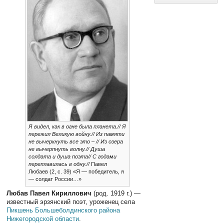
Я видел, как в огне была планета.// Я
пережил Великую войну.// Из памяти
не вычеркнуть все это – // Из озера
не вычерпнуть волну.// Душа
солдата и душа поэта// С годами
переплавилась в одну.//
Павел
Любаев (2, с. 39) «Я — победитель, я
— солдат России…»
Любав Павел Кириллович
(род. 1919 г.) —
известный эрзянский поэт, уроженец села
Пикшень
Большеболдинского района
Нижегородской области
.