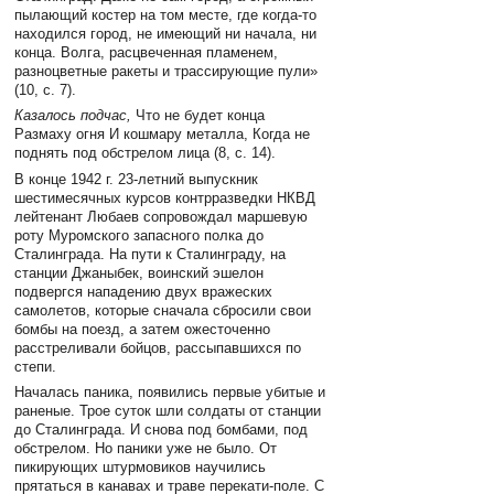
пылающий костер на том месте, где когда-то
находился город, не имеющий ни начала, ни
конца. Волга, расцвеченная пламенем,
разноцветные ракеты и трассирующие пули»
(10, с. 7).
Казалось подчас,
Что не будет конца
Размаху огня И кошмару металла, Когда не
поднять под обстрелом лица (8, с. 14).
В конце 1942 г. 23-летний выпускник
шестимесячных курсов контрразведки НКВД
лейтенант Любаев сопровождал маршевую
роту Муромского запасного полка до
Сталинграда. На пути к Сталинграду, на
станции Джаныбек, воинский эшелон
подвергся нападению двух вражеских
самолетов, которые сначала сбросили свои
бомбы на поезд, а затем ожесточенно
расстреливали бойцов, рассыпавшихся по
степи.
Началась паника, появились первые убитые и
раненые. Трое суток шли солдаты от станции
до Сталинграда. И снова под бомбами, под
обстрелом. Но паники уже не было. От
пикирующих штурмовиков научились
прятаться в канавах и траве перекати-поле. С