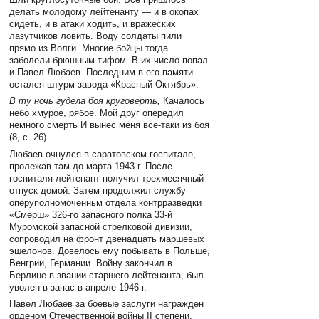
делать молодому лейтенанту — и в окопах
сидеть, и в атаки ходить, и вражеских
лазутчиков ловить. Воду солдаты пили
прямо из Волги. Многие бойцы тогда
заболели брюшным тифом. В их число попал
и Павел Любаев. Последним в его памяти
остался штурм завода «Красный Октябрь».
В ту ночь гудела боя круговерть,
Качалось
небо хмурое, рябое. Мой друг опередил
немного смерть И вынес меня все-таки из боя
(8, c. 26).
Любаев очнулся в саратовском госпитале,
пролежав там до марта 1943 г. После
госпиталя лейтенант получил трехмесячный
отпуск домой. Затем продолжил службу
оперуполномоченньм отдела контрразведки
«Смерш» 326-го запасного полка 33-й
Муромской запасной стрелковой дивизии,
сопроводил на фронт двенадцать маршевых
эшелонов. Довелось ему побывать в Польше,
Венгрии, Германии. Войну закончил в
Берлине в звании старшего лейтенанта, был
уволен в запас в апреле 1946 г.
Павел Любаев за боевые заслуги награжден
орденом Отечественной войны II степени,