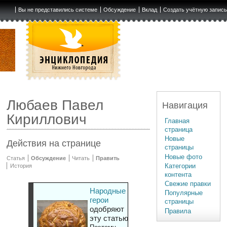
Вы не представились системе
Обсуждение
Вклад
Создать учётную запис
Любаев Павел
Навигация
Кириллович
Главная
страница
Новые
Действия на странице
страницы
Новые фото
Статья
Обсуждение
Читать
Править
Категории
История
контента
Свежие правки
Народные
Популярные
герои
страницы
одобряют
Правила
эту статью