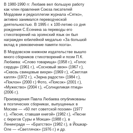
В 1980-1990 гг. Любаев вел большую работу
как член правления Союза писателей
Мордовии и редколлегии журнала «Сятко»,
активно занимался переводческой
деятельностью. В 1995 г. к 100-летию со дня
рождения С.Есенина за переводы его
стихотворений на эрзянский язык он был
награжден юбилейной медалью «За большой
вклад в увековечение памяти поэта».
В Мордовском книжном издательстве вышло
много сборников стихотворений и поэм П.К.
Любаева: «Слово товарища» (1958 г.), «Голос
сердца» (1961 г.), «Сосновый звон» (1967 г.),
«Сквозь свинцовые вихри» (1969 г.), «Светлая
капля» (1972 г.), «Зерна радости» (1984 г.),
«Поклон» (2000 г.) Фото, «Поясок» (2001 г.),
«Мужество» (2004 г.), «Солнцеликая птица»
(2006 г.).
Произведения Павла Любаева опубликованы
в поэтических сборниках, выпущенных в
Москве — «60 лет советской поэзии» (1977
г.), «Песня, ставшая книгой» (1982 г.), «Песни
с берегов Суры и Мокши» (1988 г.), в
Ленинграде — «Братство» (1982 г.), в Йошкар-
Оле — «Светлячок» (1976 г.) и др.