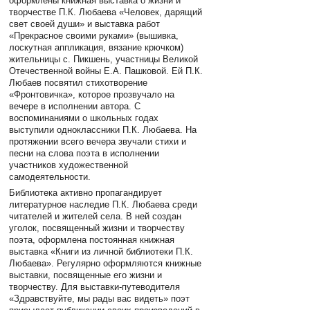
оформлены книжная выставка о жизни и
творчестве П.К. Любаева «Человек, дарящий
свет своей души» и выставка работ
«Прекрасное своими руками» (вышивка,
лоскутная аппликация, вязание крючком)
жительницы с. Пикшень, участницы Великой
Отечественной войны Е.А. Пашковой. Ей П.К.
Любаев посвятил стихотворение
«Фронтовичка», которое прозвучало на
вечере в исполнении автора. С
воспоминаниями о школьных годах
выступили одноклассники П.К. Любаева. На
протяжении всего вечера звучали стихи и
песни на слова поэта в исполнении
участников художественной
самодеятельности.
Библиотека активно пропагандирует
литературное наследие П.К. Любаева среди
читателей и жителей села. В ней создан
уголок, посвященный жизни и творчеству
поэта, оформлена постоянная книжная
выставка «Книги из личной библиотеки П.К.
Любаева». Регулярно оформляются книжные
выставки, посвященные его жизни и
творчеству. Для выставки-путеводителя
«Здравствуйте, мы рады вас видеть» поэт