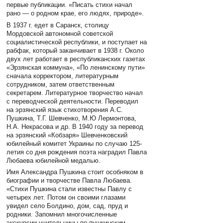
первые публикации. «Писать стихи начал
рано — о родном крае, его людях, природе».
В 1937 г. едет в Саранск, столицу
Мордовской автономной советской
социалистической республики, и поступает на
рабфак, который заканчивает в 1938 г. Около
двух лет работает в республиканских газетах
«Эрзянская коммуна», «По ленинскому пути»
сначала корректором, литературным
сотрудником, затем ответственным
секретарем. Литературное творчество начал
с переводческой деятельности. Переводил
на эрзянский язык стихотворения А.С.
Пушкина, Т.Г. Шевченко, М.Ю Лермонтова,
Н.А. Некрасова и др. В 1940 году за перевод
на эрзянский «Кобзаря» Шевченковский
юбилейный комитет Украины по случаю 125-
летия со дня рождения поэта наградил Павла
Любаева юбилейной медалью.
Имя Александра Пушкина стоит особняком в
биографии и творчестве Павла Любаева.
«Стихи Пушкина стали известны Павлу с
четырех лет. Потом он своими глазами
увидел село Болдино, дом, сад, пруд и
родники. Запомнил многочисленные
экскурсии учительницы по пушкинским