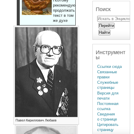
Поэтому
рекомендуют
Поиск
продолжать
текст в том
же духе
Инструмент
ы
Ссылки сюда
Связанные
правки
Служебные
страницы
Версия для
печати
Постоянная
ссылка
Сведения
о странице
Павел Кириллович Любаев
Цитировать
страницу