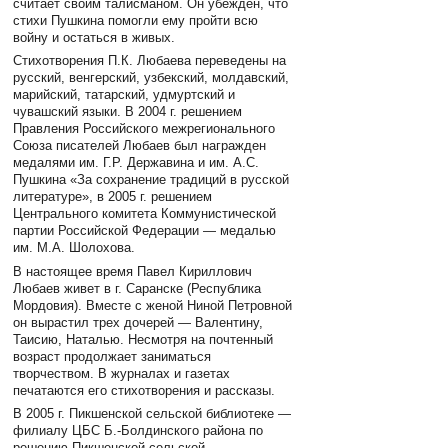
считает своим талисманом. Он убежден, что
стихи Пушкина помогли ему пройти всю
войну и остаться в живых.
Стихотворения П.К. Любаева переведены на
русский, венгерский, узбекский, молдавский,
марийский, татарский, удмуртский и
чувашский языки. В 2004 г. решением
Правления Российского межрегионального
Союза писателей Любаев был награжден
медалями им. Г.Р. Державина и им. А.С.
Пушкина «За сохранение традиций в русской
литературе», в 2005 г. решением
Центрального комитета Коммунистической
партии Российской Федерации — медалью
им. М.А. Шолохова.
В настоящее время Павел Кириллович
Любаев живет в г. Саранске (Республика
Мордовия). Вместе с женой Ниной Петровной
он вырастил трех дочерей — Валентину,
Таисию, Наталью. Несмотря на почтенный
возраст продолжает заниматься
творчеством. В журналах и газетах
печатаются его стихотворения и рассказы.
В 2005 г. Пикшенской сельской библиотеке —
филиалу ЦБС Б.-Болдинского района по
решению Пикшенской сельской