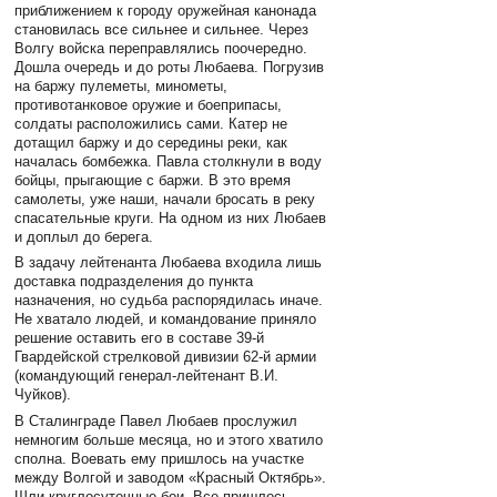
приближением к городу оружейная канонада
становилась все сильнее и сильнее. Через
Волгу войска переправлялись поочередно.
Дошла очередь и до роты Любаева. Погрузив
на баржу пулеметы, минометы,
противотанковое оружие и боеприпасы,
солдаты расположились сами. Катер не
дотащил баржу и до середины реки, как
началась бомбежка. Павла столкнули в воду
бойцы, прыгающие с баржи. В это время
самолеты, уже наши, начали бросать в реку
спасательные круги. На одном из них Любаев
и доплыл до берега.
В задачу лейтенанта Любаева входила лишь
доставка подразделения до пункта
назначения, но судьба распорядилась иначе.
Не хватало людей, и командование приняло
решение оставить его в составе 39-й
Гвардейской стрелковой дивизии 62-й армии
(командующий генерал-лейтенант В.И.
Чуйков).
В Сталинграде Павел Любаев прослужил
немногим больше месяца, но и этого хватило
сполна. Воевать ему пришлось на участке
между Волгой и заводом «Красный Октябрь».
Шли круглосуточные бои. Все пришлось