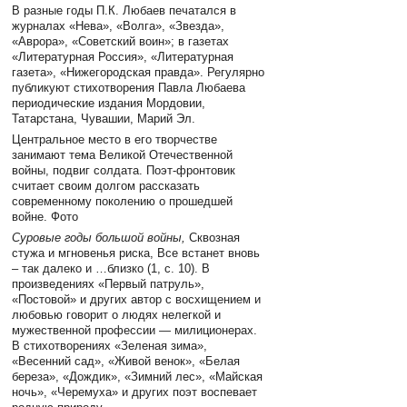
В разные годы П.К. Любаев печатался в
журналах «Нева», «Волга», «Звезда»,
«Аврора», «Советский воин»; в газетах
«Литературная Россия», «Литературная
газета», «Нижегородская правда». Регулярно
публикуют стихотворения Павла Любаева
периодические издания Мордовии,
Татарстана, Чувашии, Марий Эл.
Центральное место в его творчестве
занимают тема Великой Отечественной
войны, подвиг солдата. Поэт-фронтовик
считает своим долгом рассказать
современному поколению о прошедшей
войне. Фото
Суровые годы большой войны,
Сквозная
стужа и мгновенья риска, Все встанет вновь
– так далеко и …близко (1, с. 10).
В
произведениях «Первый патруль»,
«Постовой» и других автор с восхищением и
любовью говорит о людях нелегкой и
мужественной профессии — милиционерах.
В стихотворениях «Зеленая зима»,
«Весенний сад», «Живой венок», «Белая
береза», «Дождик», «Зимний лес», «Майская
ночь», «Черемуха» и других поэт воспевает