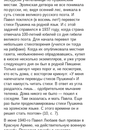
местам. Эрзянская детвора не все понимала
по-русски, но, видя осенний лес, вникала в
суть стихов великого русского поэта. И
Павел поклялся (в восемь лет!) перевести
стихи Пушкина на родной язык. И с этой
задачей справился в 1937 году, когда страна
отмечала 100-летний юбилей со дня гибели
великого поэта. Для начала перевел три
небольших стихотворения (учился он тогда
на рабфаке). Когда их опубликовала местная
газета, необыкновенно обрадовавшись, купил
в киоске несколько экземпляров, и уже утром
следующего дня он был в родной Пикшени.
Только шагнул через порог и, не посмотрев,
кто есть дома, с восторгом крикнул: «У меня
напечатали переводы стихов Пушкина!» И
стал наизусть читать стихи. В ответ из угла
раздалось лишь... одобрительное мычание
теленка. Дома никого не было — пошел к
соседям. Там оказалась и мать Павла. Еще
раз были продекламированы стихи Пушкина
на эрзянском языке. С этого времени он и
решил стать поэтом» (10, с. 7).
В июне 1940-го Павел Любаев был призван в
Красную Армию, на действительную военную