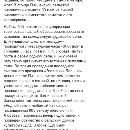
издания, которого нет даже у самого автора.
Фото В фонде Пикшенской сельской
библиотеки хранятся 60 книг из личной
библиотеки знаменитого земляка с его
экслибрисом.
Работа библиотеки по популяризации
творчества Павла Любаева ориентирована, в
основном, на молодежную аудиторию села.
Для учащихся школы и молодежи
проводятся литературные часы «Жил поэт в
Пикшени», часы поэзии. П.К. Любаев частый
гость в своем родном селе, и библиотека
регулярно организует его встречи с жителями
села. Во время проведения последнего
ежегодного праздника «Эрзянский Большой
день» в селе Пикшень писателем зажжена
родовая свеча, с которой, по обычаю, гости и
участники праздника обошли место
проведения праздника, как бы оберегая всех
присутствующих от бед и напастей.
Запомнился жителям села творческий вечер
«Родной земли любимый из певцов»,
посвященный 80-летнему юбилею П.К.
Любаева. Творческий вечер подготовлен и
проведен совместно с сельским домом
культуры (СДК). В фойе СДК были