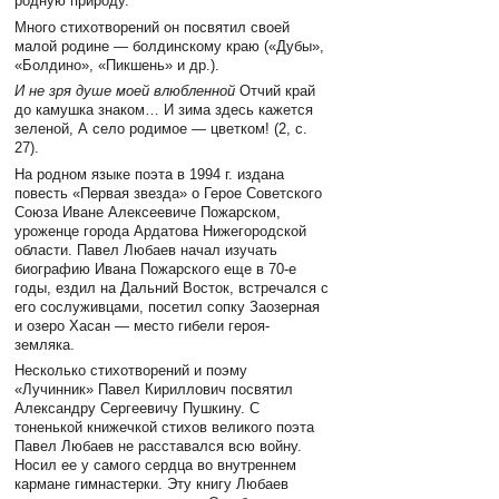
родную природу.
Много стихотворений он посвятил своей
малой родине — болдинскому краю («Дубы»,
«Болдино», «Пикшень» и др.).
И не зря душе моей влюбленной
Отчий край
до камушка знаком… И зима здесь кажется
зеленой, А село родимое — цветком! (2, с.
27).
На родном языке поэта в 1994 г. издана
повесть «Первая звезда» о Герое Советского
Союза Иване Алексеевиче Пожарском,
уроженце города Ардатова Нижегородской
области. Павел Любаев начал изучать
биографию Ивана Пожарского еще в 70-е
годы, ездил на Дальний Восток, встречался с
его сослуживцами, посетил сопку Заозерная
и озеро Хасан — место гибели героя-
земляка.
Несколько стихотворений и поэму
«Лучинник» Павел Кириллович посвятил
Александру Сергеевичу Пушкину. С
тоненькой книжечкой стихов великого поэта
Павел Любаев не расставался всю войну.
Носил ее у самого сердца во внутреннем
кармане гимнастерки. Эту книгу Любаев