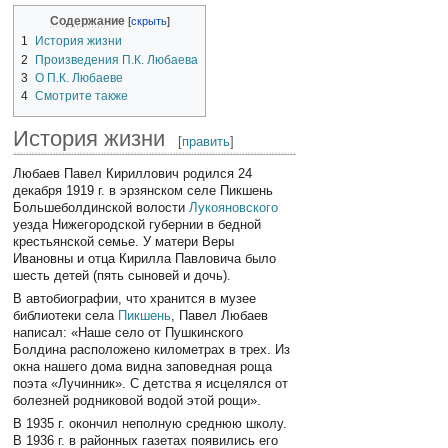
Содержание
1
История жизни
2
Произведения П.К. Любаева
3
О П.К. Любаеве
4
Смотрите также
История жизни
[
править
]
Любаев Павел Кириллович родился 24
декабря 1919 г. в эрзянском селе Пикшень
Большеболдинской волости
Лукояновского
уезда Нижегородской губернии в бедной
крестьянской семье. У матери Веры
Ивановны и отца Кирилла Павловича было
шесть детей (пять сыновей и дочь).
В автобиографии, что хранится в музее
библиотеки села
Пикшень
, Павел Любаев
написал: «Наше село от Пушкинского
Болдина расположено километрах в трех. Из
окна нашего дома видна заповедная роща
поэта «Лучинник». С детства я исцелялся от
болезней родниковой водой этой рощи».
В 1935 г. окончил неполную среднюю школу.
В 1936 г. в районных газетах появились его