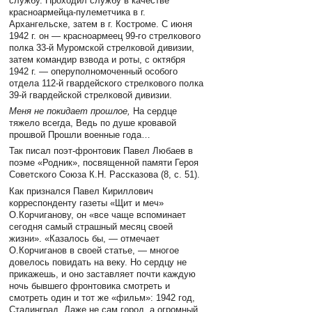
службу. Проходил службу в качестве
красноармейца-пулеметчика в г.
Архангельске, затем в г. Костроме. С июня
1942 г. он — красноармеец 99-го стрелкового
полка 33-й Муромской стрелковой дивизии,
затем командир взвода и роты, с октября
1942 г. — оперуполномоченный особого
отдела 112-й гвардейского стрелкового полка
39-й гвардейской стрелковой дивизии.
Меня не покидает прошлое,
На сердце
тяжело всегда, Ведь по душе кровавой
прошвой Прошли военные года…
Так писал поэт-фронтовик Павел Любаев в
поэме «Родник», посвященной памяти Героя
Советского Союза К.Н. Рассказова (8, с. 51).
Как признался Павел Кириллович
корреспонденту газеты «Щит и меч»
О.Корчиганову, он «все чаще вспоминает
сегодня самый страшный месяц своей
жизни». «Казалось бы, — отмечает
О.Корчиганов в своей статье, — многое
довелось повидать на веку. Но сердцу не
прикажешь, и оно заставляет почти каждую
ночь бывшего фронтовика смотреть и
смотреть один и тот же «фильм»: 1942 год,
Сталинград. Даже не сам город, а огромный