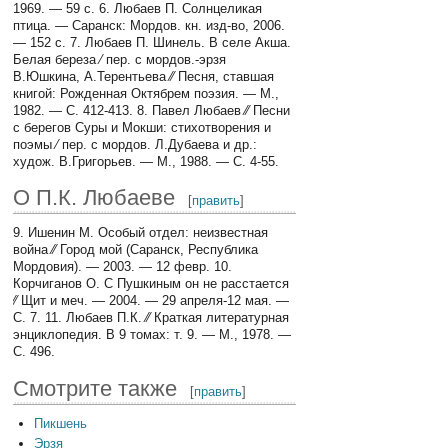
1969. — 59 с. 6. Любаев П. Солнцеликая
птица. — Саранск: Мордов. кн. изд-во, 2006.
— 152 с. 7. Любаев П. Шинель. В селе Акша.
Белая береза ⁄ пер. с мордов.-эрзя
В.Юшкина, А.Терентьева ⁄⁄ Песня, ставшая
книгой: Рожденная Октябрем поэзия. — М.,
1982. — С. 412-413. 8. Павел Любаев ⁄⁄ Песни
с берегов Суры и Мокши: стихотворения и
поэмы ⁄ пер. с мордов. Л.Дубаева и др.:
худож. В.Григорьев. — М., 1988. — С. 4-55.
О П.К. Любаеве
[
править
]
9. Ишенин М. Особый отдел: неизвестная
война ⁄⁄ Город мой (Саранск, Республика
Мордовия). — 2003. — 12 февр. 10.
Корчиганов О. С Пушкиным он не расстается
⁄⁄ Щит и меч. — 2004. — 29 апреля-12 мая. —
С. 7. 11. Любаев П.К. ⁄⁄ Краткая литературная
энциклопедия. В 9 томах: т. 9. — М., 1978. —
С. 496.
Смотрите также
[
править
]
Пикшень
Эрзя