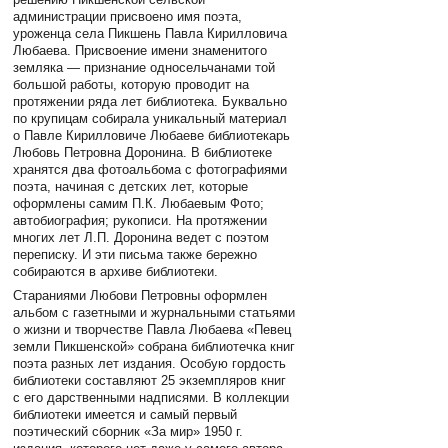
администрации присвоено имя поэта,
уроженца села Пикшень Павла Кирилловича
Любаева. Присвоение имени знаменитого
земляка — признание односельчанами той
большой работы, которую проводит на
протяжении ряда лет библиотека. Буквально
по крупицам собирала уникальный материал
о Павле Кирилловиче Любаеве библиотекарь
Любовь Петровна Доронина. В библиотеке
хранятся два фотоальбома с фотографиями
поэта, начиная с детских лет, которые
оформлены самим П.К. Любаевым Фото;
автобиография; рукописи. На протяжении
многих лет Л.П. Доронина ведет с поэтом
переписку. И эти письма также бережно
собираются в архиве библиотеки.
Стараниями Любови Петровны оформлен
альбом с газетными и журнальными статьями
о жизни и творчестве Павла Любаева «Певец
земли Пикшенской» собрана библиотечка книг
поэта разных лет издания. Особую гордость
библиотеки составляют 25 экземпляров книг
с его дарственными надписями. В коллекции
библиотеки имеется и самый первый
поэтический сборник «За мир» 1950 г.