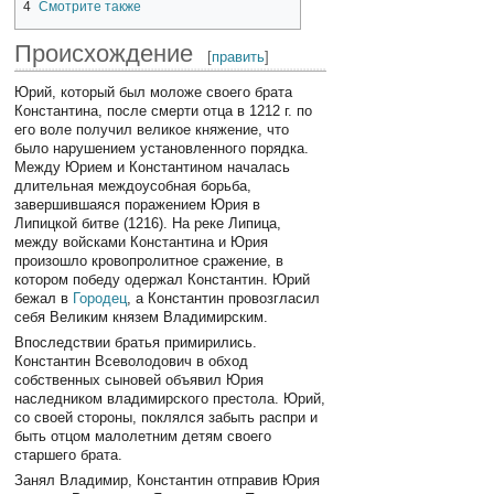
4
Смотрите также
Происхождение
[
править
]
Юрий, который был моложе своего брата
Константина, после смерти отца в 1212 г. по
его воле получил великое княжение, что
было нарушением установленного порядка.
Между Юрием и Константином началась
длительная междоусобная борьба,
завершившаяся поражением Юрия в
Липицкой битве (1216). На реке Липица,
между войсками Константина и Юрия
произошло кровопролитное сражение, в
котором победу одержал Константин. Юрий
бежал в
Городец
, а Константин провозгласил
себя Великим князем Владимирским.
Впоследствии братья примирились.
Константин Всеволодович в обход
собственных сыновей объявил Юрия
наследником владимирского престола. Юрий,
со своей стороны, поклялся забыть распри и
быть отцом малолетним детям своего
старшего брата.
Занял Владимир, Константин отправив Юрия