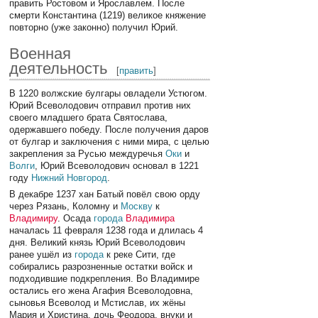
править Ростовом и Ярославлем. После
смерти Константина (1219) великое княжение
повторно (уже законно) получил Юрий.
Военная
деятельность
[
править
]
В 1220 волжские булгары овладели Устюгом.
Юрий Всеволодович отправил против них
своего младшего брата Святослава,
одержавшего победу. После получения даров
от булгар и заключения с ними мира, с целью
закрепления за Русью междуречья
Оки
и
Волги
, Юрий Всеволодович основал в 1221
году
Нижний Новгород
.
В декабре 1237 хан Батый повёл свою орду
через Рязань, Коломну и
Москву
к
Владимиру
. Осада
города
Владимира
началась 11 февраля 1238 года и длилась 4
дня. Великий князь Юрий Всеволодович
ранее ушёл из
города
к реке Сити, где
собирались разрозненные остатки войск и
подходившие подкрепления. Во Владимире
остались его жена Агафия Всеволодовна,
сыновья Всеволод и Мстислав, их жёны
Мария и Христина, дочь Феодора, внуки и