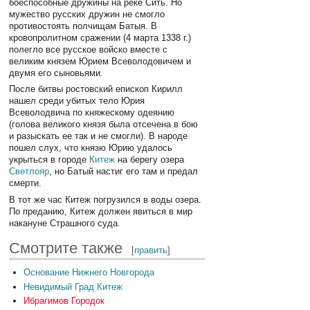
боеспособные дружины на реке Сить. Но
мужество русских дружин не смогло
противостоять полчищам Батыя. В
кровопролитном сражении (4 марта 1338 г.)
полегло все русское войско вместе с
великим князем Юрием Всеволодовичем и
двумя его сыновьями.
После битвы ростовский епископ Кирилл
нашел среди убитых тело Юрия
Всеволодвича по княжескому одеянию
(голова великого князя была отсечена в бою
и разыскать ее так и не смогли). В народе
пошел слух, что князю Юрию удалось
укрыться в городе
Китеж
на берегу озера
Светлояр
, но Батый настиг его там и предал
смерти.
В тот же час Китеж погрузился в воды озера.
По преданию, Китеж должен явиться в мир
накануне Страшного суда.
Смотрите также
[
править
]
Основание Нижнего Новгорода
Невидимый Град Китеж
Ибрагимов Городок