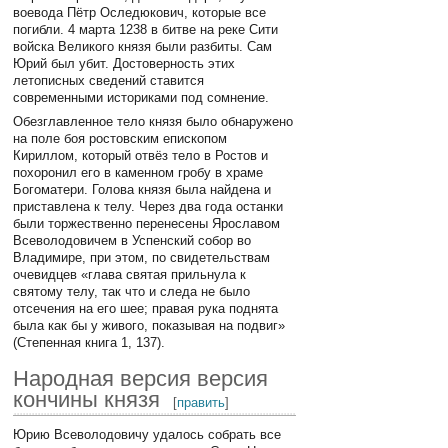
воевода Пётр Оследюкович, которые все
погибли. 4 марта 1238 в битве на реке Сити
войска Великого князя были разбиты. Сам
Юрий был убит. Достоверность этих
летописных сведений ставится
современными историками под сомнение.
Обезглавленное тело князя было обнаружено
на поле боя ростовским епископом
Кириллом, который отвёз тело в Ростов и
похоронил его в каменном гробу в храме
Богоматери. Голова князя была найдена и
приставлена к телу. Через два года останки
были торжественно перенесены Ярославом
Всеволодовичем в Успенский собор во
Владимире, при этом, по свидетельствам
очевидцев «глава святая прильнула к
святому телу, так что и следа не было
отсечения на его шее; правая рука поднята
была как бы у живого, показывая на подвиг»
(Степенная книга 1, 137).
Народная версия версия
кончины князя
[
править
]
Юрию Всеволодовичу удалось собрать все