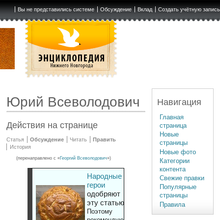
Вы не представились системе
Обсуждение
Вклад
Создать учётную запис
Юрий Всеволодович
Навигация
Главная
Действия на странице
страница
Новые
Статья
Обсуждение
Читать
Править
страницы
История
Новые фото
(перенаправлено с «
Георгий Всеволодович
»)
Категории
контента
Народные
Свежие правки
герои
Популярные
одобряют
страницы
эту статью
Правила
Поэтому
рекомендуют