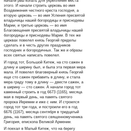
начали рвы копать для укрепления места
этого. И начали строить церковь во имя
Воздвижения честного креста господня, а
вторую церковь — во имя Успения пресвятой
владычицы нашей богородицы и приснодевы
Марии, и третью церковь — во имя
Благовещения пресвятой владычицы нашей
богородицы и приснодевы Марии. В тех же
церквах повелел князь Георгий приделы
сделать и в честь других праздников
господних и богородичных. Так же и образы
всех святых написать повелел.
И город тот, Большой Китеж, на сто сажен в
длину и ширину был, и была эта первая мера
мала. И повелел благоверный князь Георгий
еще сто сажен прибавить в длину, и стала
мера граду тому в длину — двести сажен, а
в ширину — сто сажен. А начали город тот
каменный строить в год 6673 (1165), месяца
мая в первый день, на память святого
пророка Иеремии и иже с ним. И строился
город тот три года, и построили его в год
6676 (1167), месяца сентября в тридцатый
день, на память святого священномученика
Григория, епископа Великой Армении.
И поехал в Малый Китеж, что на берегу