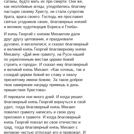
сатаны, будто мать их при смерти. Они же,
как незлобивые агнцы, уподобились благому
пастырю своему Христу, не стали супротив
брата, врага своего. Господь же прославил
святых угодников своих, благоверных князей
и великих чудотворцев Бориса и Глеба».
И князь Георгий с князем Михаилом дали
друг другу целование, и праздновали
духовно, и веселилися; и сказал благоверный
и великий князь Георгий благоверному князю
Михаилу: «Дай мне грамоту, на Руси нашей
по укрепленным местам церкви божий
строить и города». И сказал ему благоверный
и великий князь Михаил: «Как хочешь, так и
созидай церкви божий во славу и хвалу
пресвятому имени божию. За такое доброе
твое намерение награду примешь в день
пришествия Христова».
И пировали они много дней. И когда решил
благоверный князь Георгий вернуться в свой
удел, тогда благоверный князь Михаил
повелел грамоту написать и свою руку
приложил к грамоте. И когда благоверный
князь Георгий поехал во свое отечество и
град, тогда благоверный князь Михаил с
великою честью отпускал его и провожал. И