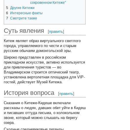
сокровенном Китеже"
5
Другие Китежи
6
Интересные факты
7
Смотрите также
Суть явления
[
править
]
Китеж являет образ виртуального светлого
города, управляемого по чести и старым
русским обычаям домонгольской эры.
Широко представлен в российском
прикладном искусстве, активно используется
дли привлечения туристов — во
Владимирском строится оптический театр,
установлена вертолетная площадка для VIP-
гостей, действует Музей Китежа.
История вопроса
[
править
]
Сказания о Китеже-Кидеше включали
рассказы о людях, давших обет уйти в Кидеш
и писавших оттуда письма, о колокольном
звоне, который можно слышать на берегу
озера.
Сходные средневековые легенды