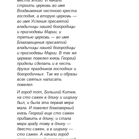
места этого. И начали
строить церковь во имя
Воздвижения честного креста
господня, а вторую церковь —
во имя Успения пресвятой
владычицы нашей богородицы
и приснодевы Марии, и
третью церковь — во имя
Благовещения пресвятой
владычицы нашей богородицы
и приснодевы Марии. В тех же
церквах повелел князь Георгий
приделы сделать и в честь
других праздников господних и
богородичных. Так же и образы
всех святых написать
повелел.
И город тот, Большой Китеж,
на сто сажен в длину и ширину
был, и была эта первая мера
мала. И повелел благоверный
князь Георгий еще сто сажен
прибавить в длину, и стала
мера граду тому в длину —
двести сажен, а в ширину —
сто сажен. А начали город