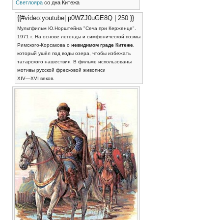
Светлояра
со дна Китежа
{{#video:youtube| p0WZJ0uGE8Q | 250 }}
Мультфильм Ю.Норштейна "Сеча при Керженце".
1971 г. На основе легенды и симфонической поэмы
Римского-Корсакова о
невидимом граде Китеже
,
который ушёл под воды озера, чтобы избежать
татарского нашествия. В фильме использованы
мотивы русской фресковой живописи
XIV—XVI веков.