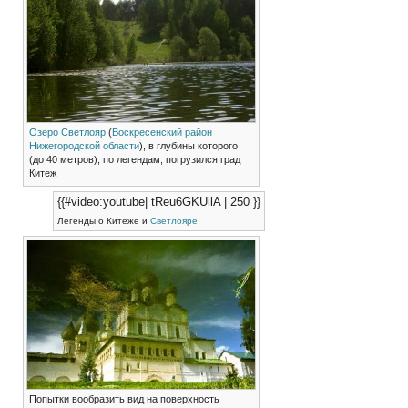
Озеро Светлояр
(
Воскресенский район
Нижегородской области
), в глубины которого
(до 40 метров), по легендам, погрузился град
Китеж
{{#video:youtube| tReu6GKUilA | 250 }}
Легенды о Китеже и
Светлояре
Попытки вообразить вид на поверхность