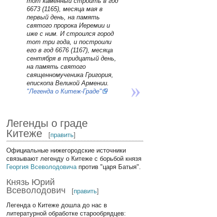
тот каменный строить в год
6673 (1165), месяца мая в
первый день, на память
святого пророка Иеремии и
иже с ним. И строился город
тот три года, и построили
его в год 6676 (1167), месяца
сентября в тридцатый день,
на память святого
священномученика Григория,
епископа Великой Армении.
"Легенда о Китеж-Граде"
Легенды о граде
Китеже
[
править
]
Официальные нижегородские источники
связывают легенду о Китеже с борьбой князя
Георгия Всеволодовича
против "царя Батыя".
Князь Юрий
Всеволодович
[
править
]
Легенда о Китеже дошла до нас в
литературной обработке старообрядцев: