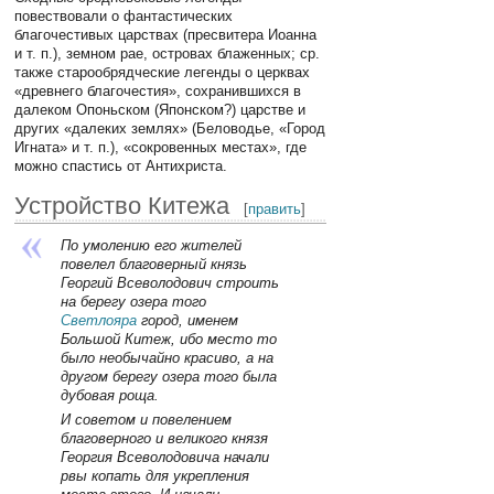
повествовали о фантастических
благочестивых царствах (пресвитера Иоанна
и т. п.), земном рае, островах блаженных; ср.
также старообрядческие легенды о церквах
«древнего благочестия», сохранившихся в
далеком Опоньском (Японском?) царстве и
других «далеких землях» (Беловодье, «Город
Игната» и т. п.), «сокровенных местах», где
можно спастись от Антихриста.
Устройство Китежа
[
править
]
По умолению его жителей
повелел благоверный князь
Георгий Всеволодович строить
на берегу озера того
Светлояра
город, именем
Большой Китеж, ибо место то
было необычайно красиво, а на
другом берегу озера того была
дубовая роща.
И советом и повелением
благоверного и великого князя
Георгия Всеволодовича начали
рвы копать для укрепления