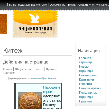
Вы не представились системе
Обсуждение
Вклад
Создать учётную запис
Китеж
Навигация
Главная
Действия на странице
страница
Новые
Статья
Обсуждение
Читать
Править
страницы
История
Новые фото
(перенаправлено с «
Невидимый Град Китеж
»)
Категории
контента
Народные
Свежие правки
герои
Популярные
одобряют
страницы
эту статью
Правила
Поэтому
рекомендуют