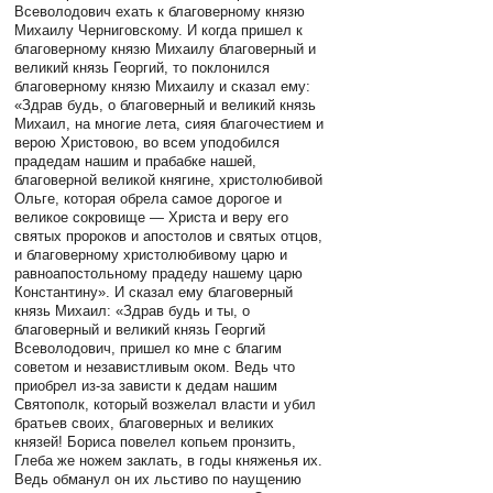
Всеволодович ехать к благоверному князю
Михаилу Черниговскому. И когда пришел к
благоверному князю Михаилу благоверный и
великий князь Георгий, то поклонился
благоверному князю Михаилу и сказал ему:
«Здрав будь, о благоверный и великий князь
Михаил, на многие лета, сияя благочестием и
верою Христовою, во всем уподобился
прадедам нашим и прабабке нашей,
благоверной великой княгине, христолюбивой
Ольге, которая обрела самое дорогое и
великое сокровище — Христа и веру его
святых пророков и апостолов и святых отцов,
и благоверному христолюбивому царю и
равноапостольному прадеду нашему царю
Константину». И сказал ему благоверный
князь Михаил: «Здрав будь и ты, о
благоверный и великий князь Георгий
Всеволодович, пришел ко мне с благим
советом и независтливым оком. Ведь что
приобрел из-за зависти к дедам нашим
Святополк, который возжелал власти и убил
братьев своих, благоверных и великих
князей! Бориса повелел копьем пронзить,
Глеба же ножем заклать, в годы княженья их.
Ведь обманул он их льстиво по наущению