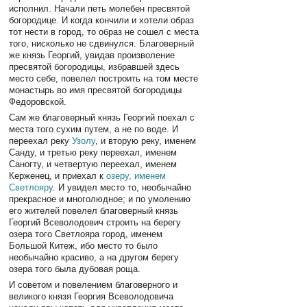
исполнил. Начали петь молебен пресвятой
богородице. И когда кончили и хотели образ
тот нести в город, то образ не сошел с места
того, нисколько не сдвинулся. Благоверный
же князь Георгий, увидав произволение
пресвятой богородицы, избравшей здесь
место себе, повелел построить на том месте
монастырь во имя пресвятой богородицы
Федоровской.
Сам же благоверный князь Георгий поехал с
места того сухим путем, а не по воде. И
переехал реку
Узолу
, и вторую реку, именем
Санду, и третью реку переехал, именем
Саногту, и четвертую переехал, именем
Керженец, и приехал к
озеру, именем
Светлояру
. И увидел место то, необычайно
прекрасное и многолюдное; и по умолению
его жителей повелел благоверный князь
Георгий Всеволодович строить на берегу
озера того Светлояра город, именем
Большой Китеж, ибо место то было
необычайно красиво, а на другом берегу
озера того была дубовая роща.
И советом и повелением благоверного и
великого князя Георгия Всеволодовича