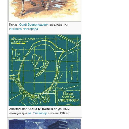
Князь
Юрий Всеволодович
выезжает из
Нижнего Новгорода
Аномальная "
Зона К
" (Китеж) по данным
локации дна
оз. Светлояр
в конце 1960 гг.