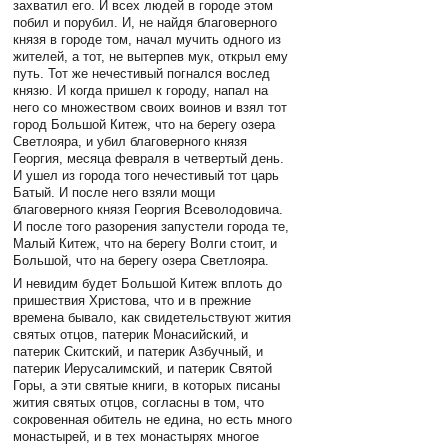
захватил его. И всех людей в городе этом
побил и порубил. И, не найдя благоверного
князя в городе том, начал мучить одного из
жителей, а тот, не вытерпев мук, открыл ему
путь. Тот же нечестивый погнался вослед
князю. И когда пришел к городу, напал на
него со множеством своих воинов и взял тот
город Большой Китеж, что на берегу озера
Светлояра, и убил благоверного князя
Георгия, месяца февраля в четвертый день.
И ушел из города того нечестивый тот царь
Батый. И после него взяли мощи
благоверного князя Георгия Всеволодовича.
И после того разорения запустели города те,
Малый Китеж, что на берегу Волги стоит, и
Большой, что на берегу озера Светлояра.
И невидим будет Большой Китеж вплоть до
пришествия Христова, что и в прежние
времена бывало, как свидетельствуют жития
святых отцов, патерик Монасийский, и
патерик Скитский, и патерик Азбучный, и
патерик Иерусалимский, и патерик Святой
Горы, а эти святые книги, в которых писаны
жития святых отцов, согласны в том, что
сокровенная обитель не едина, но есть много
монастырей, и в тех монастырях многое