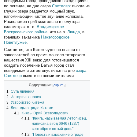
невидимый город праведников находящийся,
по легенде, на дне озера
Светлояр
: иногда из
глубин озера раздается мощный звук,
напоминающий чистое звучание колокола.
Расположен приблизительно в полутора
километрах от с.
Владимирское
Воскресенского района
, что на р.
Люнда
, в
границах заказника
Нижегородское
Поветлужье
.
Считается, что Китеж чудесно спасся от
завоевателей во время монголо-татарского
нашествия XIII века: для готовившигося
осадить поселение Батыя город стал
невидимым и затем опустился на дно
озера
Светлояр
вместе со всеми жителями.
Содержание
1
Суть явления
2
История вопроса
3
Устройство Китежа
4
Легенды о граде Китеже
4.1
Князь Юрий Всеволодович
4.1.1
"Книга, называемая летописец,
написана в год 6646 (1237)
сентября в пятый день"
4.1.2
"Повесть и взыскание о граде