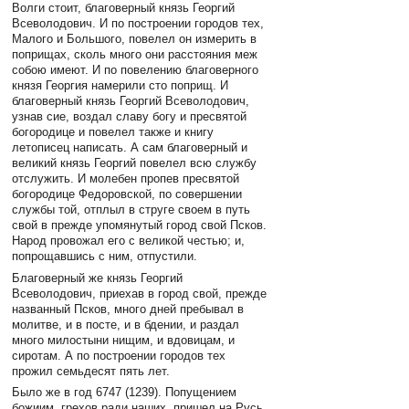
Волги стоит, благоверный князь Георгий
Всеволодович. И по построении городов тех,
Малого и Большого, повелел он измерить в
поприщах, сколь много они расстояния меж
собою имеют. И по повелению благоверного
князя Георгия намерили сто поприщ. И
благоверный князь Георгий Всеволодович,
узнав сие, воздал славу богу и пресвятой
богородице и повелел также и книгу
летописец написать. А сам благоверный и
великий князь Георгий повелел всю службу
отслужить. И молебен пропев пресвятой
богородице Федоровской, по совершении
службы той, отплыл в струге своем в путь
свой в прежде упомянутый город свой Псков.
Народ провожал его с великой честью; и,
попрощавшись с ним, отпустили.
Благоверный же князь Георгий
Всеволодович, приехав в город свой, прежде
названный Псков, много дней пребывал в
молитве, и в посте, и в бдении, и раздал
много милостыни нищим, и вдовицам, и
сиротам. А по построении городов тех
прожил семьдесят пять лет.
Было же в год 6747 (1239). Попущением
божиим, грехов ради наших, пришел на Русь