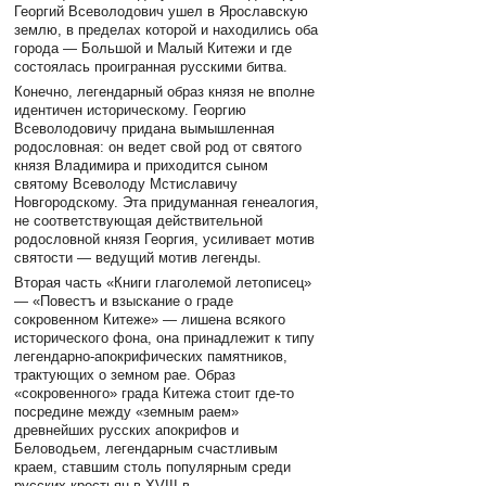
Георгий Всеволодович ушел в Ярославскую
землю, в пределах которой и находились оба
города — Большой и Малый Китежи и где
состоялась проигранная русскими битва.
Конечно, легендарный образ князя не вполне
идентичен историческому. Георгию
Всеволодовичу придана вымышленная
родословная: он ведет свой род от святого
князя Владимира и приходится сыном
святому Всеволоду Мстиславичу
Новгородскому. Эта придуманная генеалогия,
не соответствующая действительной
родословной князя Георгия, усиливает мотив
святости — ведущий мотив легенды.
Вторая часть «Книги глаголемой летописец»
— «Повестъ и взыскание о граде
сокровенном Китеже» — лишена всякого
исторического фона, она принадлежит к типу
легендарно-апокрифических памятников,
трактующих о земном рае. Образ
«сокровенного» града Китежа стоит где-то
посредине между «земным раем»
древнейших русских апокрифов и
Беловодьем, легендарным счастливым
краем, ставшим столь популярным среди
русских крестьян в XVIII в.