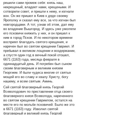
решили сами промеж себя: князь наш,
некрещеный, владеет нами, крещеными. И
сотворили совет, и пришли к нему, и изгнали
вон. Он же пришел в Киев к дяде своему
Ярополку и сказал ему все, за что изгнан был
новгородцами. А тот, узнав об этом, дал ему
во владение Вышгород. И здесь уже умоляли
его псковичи княжить у них, и он пришел к
ним в город Псков. И по некотором времени
восприял благодать святого крещения, и
наречен был во святом крещении Гавриил. И
пребывал в великом лощении и воздержании,
а спустя один год в вечный покой отошел,
6671 (1163) года, месяца февраля в
одиннадцатый день. И погребен был сыном
своим благоверным и великим князем
Георгием. И были чудеса многие от святых
мощей его во славу и хвалу Христу, богу
нашему, и всем святым. Аминь.
Сей святой благоверный князь Георгий
Всеволодович по преставлении отца своего
благоверного князя Всеволода, нареченного
во святом крещении Гавриилом, остался на
месте его по мольбе псковичей. Было же это
в 6671 (1163) году. Изволил святой
благоверный и великий князь Георгий