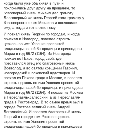
когда были уже оба князя в пути и
поклонились друг другу на прощание, то
благоверный князь Михаил дал грамоту.
Благоверный же князь Георгий взял грамоту у
благоверного князя Михаила и поклонился
ему, а тогда и тот в ответ ему.
И поехал князь Георгий по городам, и когда
приехал в Новгород, повелел строить
церковь во имя Успения пресвятой
владычицы нашей богородицы и приснодевы
Марии в год 6672 (1164). Из Новгорода
поехал во Псков, город свой, где
преставился отец его благоверный князь
Всеволод, а во святом крещении Гавриил,
новгородский и псковский чудотворец. И
поехал из Пскова-града к Москве, и повелел
строить церковь во имя Успения пресвятой
владычицы нашей богородицы. и приснодевы
Марии в год 6672 (1164). И поехал из Москвы
в Переславль-Залесский, а из Переславля-
града в Ростов-град. В то самое время был в
городе Ростове великий князь Андрей
Боголюбский. И повелел благоверный князь
Георгий в городе том Ростове церковь
строить во имя Успения пресвятой
владычицы нашей богородицы и приснодевы