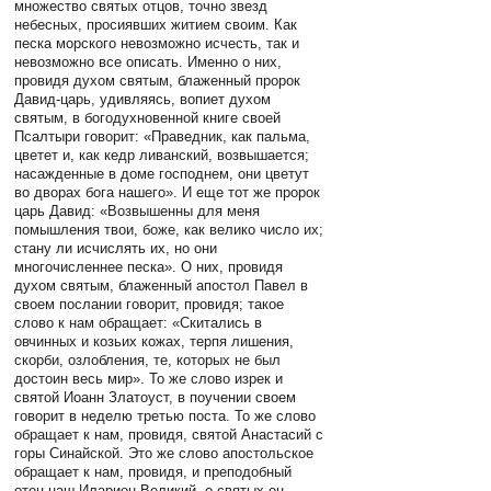
множество святых отцов, точно звезд
небесных, просиявших житием своим. Как
песка морского невозможно исчесть, так и
невозможно все описать. Именно о них,
провидя духом святым, блаженный пророк
Давид-царь, удивляясь, вопиет духом
святым, в богодухновенной книге своей
Псалтыри говорит: «Праведник, как пальма,
цветет и, как кедр ливанский, возвышается;
насажденные в доме господнем, они цветут
во дворах бога нашего». И еще тот же пророк
царь Давид: «Возвышенны для меня
помышления твои, боже, как велико число их;
стану ли исчислять их, но они
многочисленнее песка». О них, провидя
духом святым, блаженный апостол Павел в
своем послании говорит, провидя; такое
слово к нам обращает: «Скитались в
овчинных и козьих кожах, терпя лишения,
скорби, озлобления, те, которых не был
достоин весь мир». То же слово изрек и
святой Иоанн Златоуст, в поучении своем
говорит в неделю третью поста. То же слово
обращает к нам, провидя, святой Анастасий с
горы Синайской. Это же слово апостольское
обращает к нам, провидя, и преподобный
отец наш Иларион Великий, о святых он