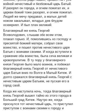
войной нечестивый и безбожный царь Батый.
И разорял он города, и огнем пожигал их, и
церкви божий тоже разорял, и огнем пожигал.
Людей же мечу предавал, а малых детей
ножом закалывал, младых дев блудом
осквернял. И был плач великий.
Благоверный же князь Георгий
Всеволодович, слышав обо всем этом,
плакал горько. И, помолившись ко господу и
пресвятой божией матери, собрал свое
воинство, и пошел против нечестивого царя
Батыя с воинами своими. И когда вступили в
сражение оба воинства, была сеча великая и
кровопролитие. В ту пору у благоверного
князя Георгия было мало воинов, и побежал
благоверный князь Георгий от нечестивого
царя Батыя вниз по Волге в Малый Китеж. И
долго сражался благоверный князь Георгий с
нечестивым царем Батыем, не пуская его в
город свой.
Когда же наступила ночь, тогда благоверный
князь Георгий вышел тайно из этого города в
Большой град Китеж. Наутро же, когда
проснулся тот нечестивый царь, то приступил
приступом с воинами своими к городу и