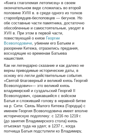
«Книга глаголемая летописец» в своем
окончательном виде сложилась во второй
половине XVIII в. в среде одного из толков
старообрядцев-беспоповцев — бегунов. Но
обе составные части памятника, достаточно
обособленные и самостоятельные, уводят в
XVII в. При этом в первой части,
повествующей о князе
Георгии
Всеволодовиче
, убиении его Батыем и
разорении Китежа, отразились предания,
восходящие ко временам Батыева
нашествия.
Как ни легендарно сказание и как далеко не
верны приводимые исторические даты, в
основу его легли действительные события.
«Святой благоверный и великий князь Георгий
Всеволодович»— это великий князь
владимирский и суздальский Георгий II
Всеволодович, сражавшийся с войском
Батыя и сложивший голову в неравной битве
на р. Сити. Связь Малого Китежа (Городца) с
именем Георгия Всеволодовича имеет вполне
историческую подоплеку: с 1216 по 1219 г.
(до занятия Владимирского стола) князь
отъезжал туда на удел; в 1237 г., когда
полчища Батыя подступили ко Владимиру,