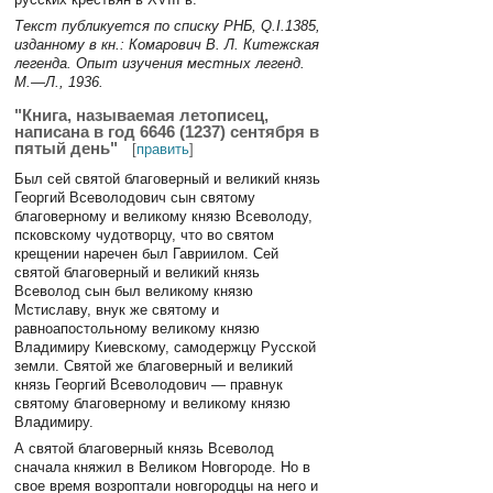
Текст публикуется по списку РНБ, Q.I.1385,
изданному в кн.: Комарович В. Л. Китежская
легенда. Опыт изучения местных легенд.
М.—Л., 1936.
"Книга, называемая летописец,
написана в год 6646 (1237) сентября в
пятый день"
[
править
]
Был сей святой благоверный и великий князь
Георгий Всеволодович сын святому
благоверному и великому князю Всеволоду,
псковскому чудотворцу, что во святом
крещении наречен был Гавриилом. Сей
святой благоверный и великий князь
Всеволод сын был великому князю
Мстиславу, внук же святому и
равноапостольному великому князю
Владимиру Киевскому, самодержцу Русской
земли. Святой же благоверный и великий
князь Георгий Всеволодович — правнук
святому благоверному и великому князю
Владимиру.
А святой благоверный князь Всеволод
сначала княжил в Великом Новгороде. Но в
свое время возроптали новгородцы на него и