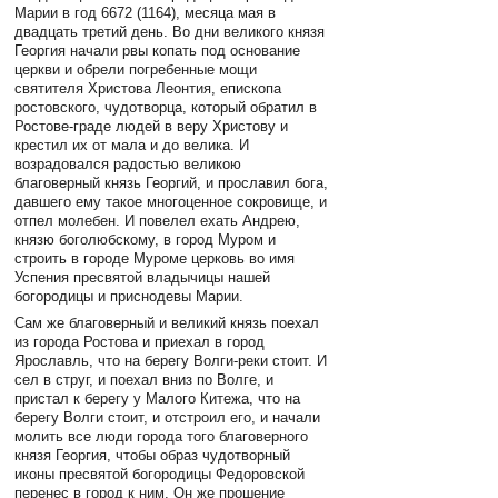
Марии в год 6672 (1164), месяца мая в
двадцать третий день. Во дни великого князя
Георгия начали рвы копать под основание
церкви и обрели погребенные мощи
святителя Христова Леонтия, епископа
ростовского, чудотворца, который обратил в
Ростове-граде людей в веру Христову и
крестил их от мала и до велика. И
возрадовался радостью великою
благоверный князь Георгий, и прославил бога,
давшего ему такое многоценное сокровище, и
отпел молебен. И повелел ехать Андрею,
князю боголюбскому, в город Муром и
строить в городе Муроме церковь во имя
Успения пресвятой владычицы нашей
богородицы и приснодевы Марии.
Сам же благоверный и великий князь поехал
из города Ростова и приехал в город
Ярославль, что на берегу Волги-реки стоит. И
сел в струг, и поехал вниз по Волге, и
пристал к берегу у Малого Китежа, что на
берегу Волги стоит, и отстроил его, и начали
молить все люди города того благоверного
князя Георгия, чтобы образ чудотворный
иконы пресвятой богородицы Федоровской
перенес в город к ним. Он же прошение