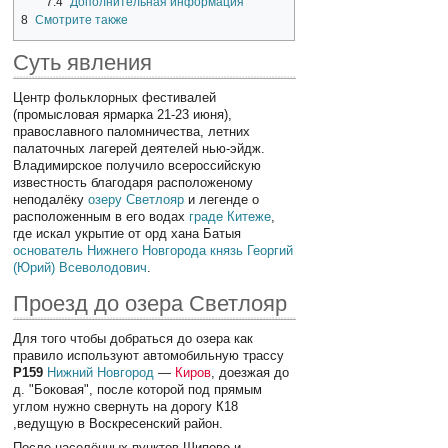
7.4
Дополнительная информация
8
Смотрите также
Суть явления
Центр фольклорных фестивалей
(промысловая ярмарка 21-23 июня),
православного паломничества, летних
палаточных лагерей деятелей нью-эйдж.
Владимирское получило всероссийскую
известность благодаря расположеному
неподалёку
озеру Светлояр
и легенде о
расположенным в его водах
граде Китеже
,
где искал укрытие от орд хана Батыя
основатель
Нижнего Новгорода
князь Георгий
(Юрий) Всеволодович
.
Проезд до озера Светлояр
Для того чтобы добраться до озера как
правило используют автомобильную трассу
P159
Нижний Новгород
—
Киров
, доезжая до
д. "Боковая", после которой под прямым
углом нужно свернуть на дорогу К18
,ведущую в Воскресенский район.
После населённых пунктов Шипово и