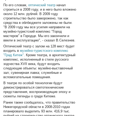
По его словам,
оптический театр
начал
строиться в 2008 году, и в него было вложено
около 12 млн. рублей. В 2009 году
строительство было заморожено, так как
средства в облбюджете заложены не были.
"В 2009 году мы все усилия направили на
музейно-туристский комплекс "Город
мастеров" в Городце. Мы его закончили и
ввели в эксплуатацию", - сказал В.Селезнев.
Оптический театр с залом на 128 мест будет
входить в
музейно-туристского комплекс
"Град Китеж"
. Кроме театра, в архитектурный
комплекс, исполненный в стиле русского
зодчества XVII века, будут входить
следующие объекты: музейно-выставочный
зал; сувенирная лавка; служебные и
вспомогательные помещения.
В театре по особой технологии будут
демонстрироваться светотехнические
представления, воспроизводящие эпоху и
сюжеты легенды о граде Китеже.
Ранее также сообщалось, что правительство
Нижегородской области в 2008-2010 годах
планировало выделить 93 млн. 416,9 тыс.
рублей на строительство оптического театра