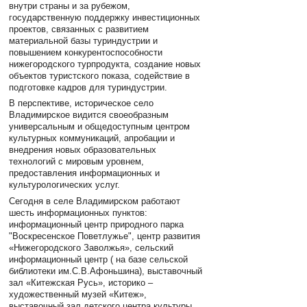
внутри страны и за рубежом,
государственную поддержку инвестиционных
проектов, связанных с развитием
материальной базы туриндустрии и
повышением конкурентоспособности
нижегородского турпродукта, создание новых
объектов туристского показа, содействие в
подготовке кадров для туриндустрии.
В перспективе, историческое село
Владимирское видится своеобразным
универсальным и общедоступным центром
культурных коммуникаций, апробации и
внедрения новых образовательных
технологий с мировым уровнем,
предоставления информационных и
культурологических услуг.
Сегодня в селе Владимирском работают
шесть информационных пунктов:
информационный центр природного парка
"Воскресенское Поветлужье", центр развития
«Нижегородского Заволжья», сельский
информационный центр ( на базе сельской
библиотеки им.С.В.Афоньшина), выставочный
зал «Китежская Русь», историко –
художественный музей «Китеж»,
выставочный зал детского центра культуры