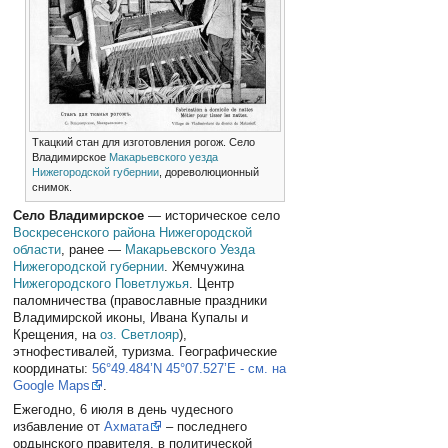
Ткацкий стан для изготовления рогож. Село
Владимирское
Макарьевского уезда
Нижегородской губернии
, дореволюционный
снимок.
Село Владимирское
— историческое село
Воскресенского района
Нижегородской
области
, ранее —
Макарьевского Уезда
Нижегородской губернии
. Жемчужина
Нижегородского Поветлужья
. Центр
паломничества (православные праздники
Владимирской иконы, Ивана Купалы и
Крещения, на
оз. Светлояр
),
этнофестивалей, туризма. Географические
координаты:
56°49.484’N 45°07.527’E - см. на
Google Maps
.
Ежегодно, 6 июля в день чудесного
избавление от
Ахмата
– последнего
ордынского правителя, в политической