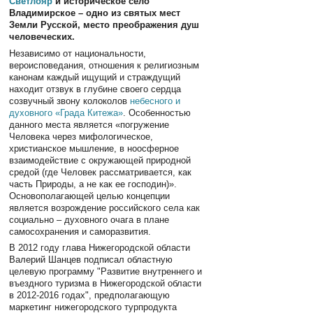
Светлояр
и историческое село
Владимирское – одно из святых мест
Земли Русской, место преображения душ
человеческих.
Независимо от национальности,
вероисповедания, отношения к религиозным
канонам каждый ищущий и страждущий
находит отзвук в глубине своего сердца
созвучный звону колоколов
небесного и
духовного «Града Китежа»
. Особенностью
данного места является «погружение
Человека через мифологическое,
христианское мышление, в ноосферное
взаимодействие с окружающей природной
средой (где Человек рассматривается, как
часть Природы, а не как ее господин)».
Основополагающей целью концепции
является возрождение российского села как
социально – духовного очага в плане
самосохранения и саморазвития.
В 2012 году глава Нижегородской области
Валерий Шанцев подписал областную
целевую программу "Развитие внутреннего и
въездного туризма в Нижегородской области
в 2012-2016 годах", предполагающую
маркетинг нижегородского турпродукта