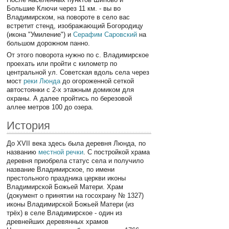
Большие Ключи через 11 км. - вы во
Владимирском, на повороте в село вас
встретит стенд, изображающий Богородицу
(икона "Умиление") и
Серафим Саровский
на
большом дорожном панно.
От этого поворота нужно по с. Владимирское
проехать или пройти с километр по
центральной ул. Советская вдоль села через
мост
реки Люнда
до огороженной сеткой
автостоянки с 2-х этажным домиком для
охраны. А далее пройтись по березовой
аллее метров 100 до озера.
История
До XVII века здесь была деревня Люнда, по
названию
местной речки
. С постройкой храма
деревня приобрела статус села и получило
название Владимирское, по имени
престольного праздника церкви иконы
Владимирской Божьей Матери. Храм
(документ о принятии на госохрану № 1327)
иконы Владимирской Божьей Матери (из
трёх) в селе Владимирское - один из
древнейших деревянных храмов