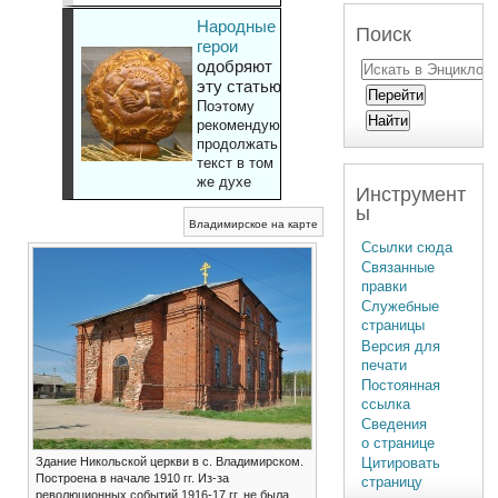
Народные
Поиск
герои
одобряют
эту статью
Поэтому
рекомендуют
продолжать
текст в том
же духе
Инструмент
ы
Владимирское на карте
Ссылки сюда
Связанные
правки
Служебные
страницы
Версия для
печати
Постоянная
ссылка
Сведения
о странице
Здание Никольской церкви в с. Владимирском.
Цитировать
Построена в начале 1910 гг. Из-за
страницу
революционных событий 1916-17 гг. не была