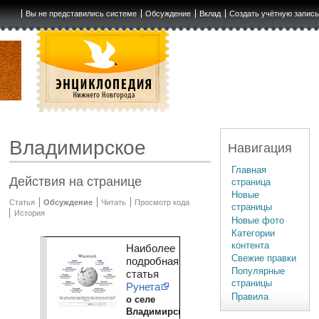
Вы не представились системе
Обсуждение
Вклад
Создать учётную запис
Владимирское
Навигация
Главная
Действия на странице
страница
Новые
Статья
Обсуждение
Читать
Просмотр кода
страницы
История
Новые фото
Категории
контента
Наиболее
Свежие правки
подробная
Популярные
статья
страницы
Рунета
Правила
о селе
Владимирском