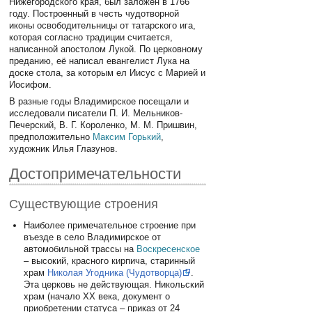
Нижегородского края, был заложен в 1766
году. Построенный в честь чудотворной
иконы освободительницы от татарского ига,
которая согласно традиции считается,
написанной апостолом Лукой. По церковному
преданию, её написал евангелист Лука на
доске стола, за которым ел Иисус с Марией и
Иосифом.
В разные годы Владимирское посещали и
исследовали писатели П. И. Мельников-
Печерский, В. Г. Короленко, М. М. Пришвин,
предположительно
Максим Горький
,
художник Илья Глазунов.
Достопримечательности
Существующие строения
Наиболее примечательное строение при
въезде в село Владимирское от
автомобильной трассы на
Воскресенское
– высокий, красного кирпича, старинный
храм
Николая Угодника (Чудотворца)
.
Эта церковь не действующая. Никольский
храм (начало XX века, документ о
приобретении статуса – приказ от 24