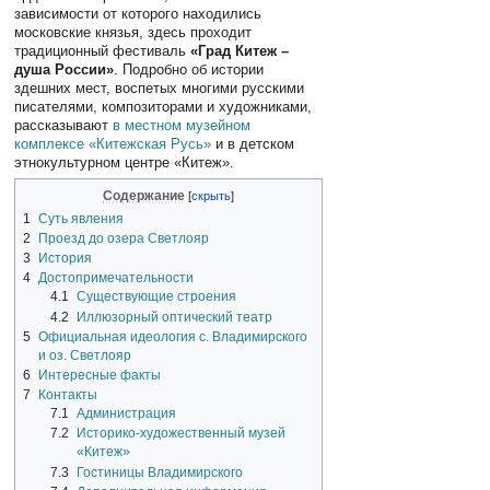
зависимости от которого находились
московские князья, здесь проходит
традиционный фестиваль
«Град Китеж –
душа России»
. Подробно об истории
здешних мест, воспетых многими русскими
писателями, композиторами и художниками,
рассказывают
в местном музейном
комплексе «Китежская Русь»
и в детском
этнокультурном центре «Китеж».
Содержание
1
Суть явления
2
Проезд до озера Светлояр
3
История
4
Достопримечательности
4.1
Существующие строения
4.2
Иллюзорный оптический театр
5
Официальная идеология с. Владимирского
и оз. Светлояр
6
Интересные факты
7
Контакты
7.1
Администрация
7.2
Историко-художественный музей
«Китеж»
7.3
Гостиницы Владимирского